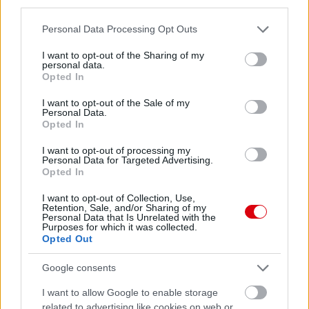
third parties.
Please note that this website/app uses one or more Google
Personal Data Processing Opt Outs
services and may gather and store information including but
not limited to your visit or usage behaviour. You may click to
I want to opt-out of the Sharing of my
personal data.
grant or deny consent to Google and its third-party tags to
Opted In
use your data for below specified purposes in below Google
consent section.
I want to opt-out of the Sale of my
Personal Data.
Opted In
I want to opt-out of processing my
Personal Data for Targeted Advertising.
Opted In
I want to opt-out of Collection, Use,
Retention, Sale, and/or Sharing of my
Personal Data that Is Unrelated with the
Purposes for which it was collected.
Opted Out
Google consents
I want to allow Google to enable storage
related to advertising like cookies on web or