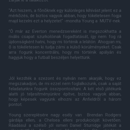
zárják le a találkozót.
"Azt hiszem, a fõnõknek egy különleges kihívást jelent ez a
mérkõzés, de biztos vagyok abban, hogy tökéletesen fogja
majd kezelni ezt a helyzetet" -mondta Young a MUTV-nek.
"Õ már az Everton menedzsereként is megszokhatta a
rivális csapat szurkolóinak fogadtatását, így nem fog rá
újdonságként hatni, hogy mi történik a lelátón. Ahogyan mi,
õ is tökéletesen ki tudja zárni a külsõ körülményeket. Csak
arra fogunk koncentrálni, hogy mi történik apályán és
hagyjuk hogy a futball beszéljen helyettünk.
Jól kezdték a szezont és nyilván nem akarják, hogy ez
megszakadjon, de mi ezzel nem foglalkozunk, csak a saját
feladatunkra fogunk összpontosítani. A két elsõ játékunk
alatti jó teljesítményünkre építve, biztos vagyok abban,
hogy képesek vagyunk elhozni az Anfieldrõl a három
pontot.
Young szereplésére nagy esély van Brendan Rodgers
gárdája ellen, a Chelsea elleni produkcióját követõen.
Ráadásul a szélsõ jól ismeri Daniel Sturridge játékát a