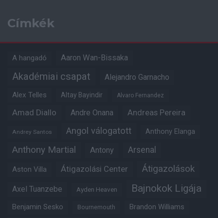
Címkék
Aaron Wan-Bissaka
A hangadó
Akadémiai csapat
Alejandro Garnacho
Alex Telles
Altay Bayindir
Alvaro Fernandez
Amad Diallo
Andre Onana
Andreas Pereira
Angol válogatott
Anthony Elanga
Andrey Santos
Anthony Martial
Arsenal
Antony
Átigazolások
Átigazolási Center
Aston Villa
Bajnokok Ligája
Axel Tuanzebe
Ayden Heaven
Benjamin Sesko
Brandon Williams
Bournemouth