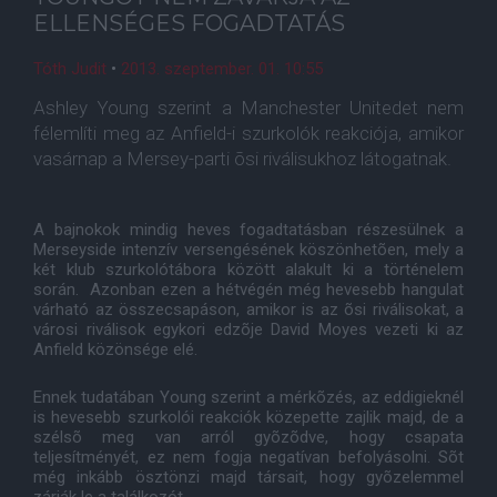
ELLENSÉGES FOGADTATÁS
Tóth Judit
•
2013. szeptember. 01. 10:55
Ashley Young szerint a Manchester Unitedet nem
félemlíti meg az Anfield-i szurkolók reakciója, amikor
vasárnap a Mersey-parti õsi riválisukhoz látogatnak.
A bajnokok mindig heves fogadtatásban részesülnek a
Merseyside intenzív versengésének köszönhetõen, mely a
két klub szurkolótábora között alakult ki a történelem
során. Azonban ezen a hétvégén még hevesebb hangulat
várható az összecsapáson, amikor is az õsi riválisokat, a
városi riválisok egykori edzõje David Moyes vezeti ki az
Anfield közönsége elé.
Ennek tudatában Young szerint a mérkõzés, az eddigieknél
is hevesebb szurkolói reakciók közepette zajlik majd, de a
szélsõ meg van arról gyõzõdve, hogy csapata
teljesítményét, ez nem fogja negatívan befolyásolni. Sõt
még inkább ösztönzi majd társait, hogy gyõzelemmel