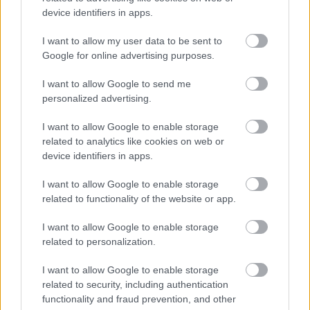
device identifiers in apps.
I want to allow my user data to be sent to
Google for online advertising purposes.
I want to allow Google to send me
personalized advertising.
Meccs Center
I want to allow Google to enable storage
related to analytics like cookies on web or
device identifiers in apps.
Paris Saint-Germain
vs
I want to allow Google to enable storage
Manchester United
related to functionality of the website or app.
Felkészülési szezon 4. mérkőzés
I want to allow Google to enable storage
Nya Ullevi, Göteborg
related to personalization.
2026-08-08 17:00
I want to allow Google to enable storage
related to security, including authentication
functionality and fraud prevention, and other
Leeds United
vs
Manchester United
2026-08-12 20:30