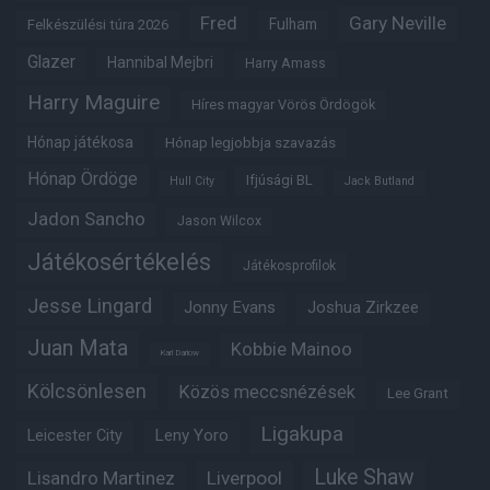
Fred
Gary Neville
Fulham
Felkészülési túra 2026
Glazer
Hannibal Mejbri
Harry Amass
Harry Maguire
Híres magyar Vörös Ördögök
Hónap játékosa
Hónap legjobbja szavazás
Hónap Ördöge
Ifjúsági BL
Hull City
Jack Butland
Jadon Sancho
Jason Wilcox
Játékosértékelés
Játékosprofilok
Jesse Lingard
Jonny Evans
Joshua Zirkzee
Juan Mata
Kobbie Mainoo
Karl Darlow
Kölcsönlesen
Közös meccsnézések
Lee Grant
Ligakupa
Leny Yoro
Leicester City
Luke Shaw
Lisandro Martinez
Liverpool