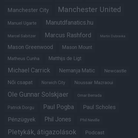
Manchester United
Manchester City
Manutdfanatics.hu
Manuel Ugarte
Marcus Rashford
Marcel Sabitzer
Martin Dubravka
Mason Greenwood
Mason Mount
Matheus Cunha
Matthijs de Ligt
Michael Carrick
Nemanja Matic
Newcastle
Női csapat
Noussair Mazraoui
Norwich City
Ole Gunnar Solskjaer
Omar Berrada
Paul Pogba
Paul Scholes
Patrick Dorgu
Phil Jones
Pénzügyek
Phil Neville
Pletykák, átigazolások
Podcast