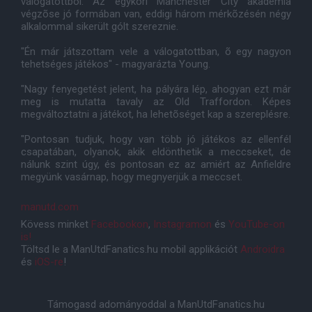
válogatottból. Az egykori Manchester City akadémia
végzõse jó formában van, eddigi három mérkõzésén négy
alkalommal sikerült gólt szereznie.
"Én már játszottam vele a válogatottban, õ egy nagyon
tehetséges játékos" - magyarázta Young.
"Nagy fenyegetést jelent, ha pályára lép, ahogyan ezt már
meg is mutatta tavaly az Old Traffordon. Képes
megváltoztatni a játékot, ha lehetõséget kap a szereplésre.
"Pontosan tudjuk, hogy van több jó játékos az ellenfél
csapatában, olyanok, akik eldönthetik a meccseket, de
nálunk szint úgy, és pontosan ez az amiért az Anfieldre
megyünk vasárnap, hogy megnyerjük a meccset.
manutd.com
Kövess minket
Facebookon
,
Instagramon
és
YouTube-on
is!
Töltsd le a ManUtdFanatics.hu mobil applikációt
Androidra
és
iOS-re
!
Támogasd adományoddal a ManUtdFanatics.hu