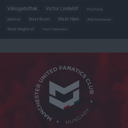
Válogatottak
Victor Lindelöf
Visszhang
West Ham
West Brom
Watford
Willy Kambwala
Wout Weghorst
Youri Tielemans