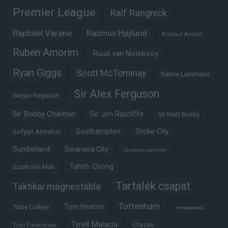
Premier League
Ralf Rangnick
Raphaël Varane
Rasmus Højlund
Richard Arnold
Ruben Amorim
Ruud van Nistelrooy
Ryan Giggs
Scott McTominay
Senne Lammens
Sir Alex Ferguson
Sergio Reguilon
Sir Bobby Charlton
Sir Jim Ratcliffe
Sir Matt Busby
Southampton
Stoke City
Sofyan Amrabat
Sunderland
Swansea City
Szurkoló szemmel
Tahith Chong
Szurkolói klub
Tartalék csapat
Taktikai mágnestábla
Tottenham
Tom Heaton
Toby Collyer
Trófeabibliográfia
Tyrell Malacia
Utazás
Tyler Fredericson