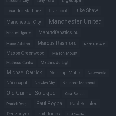
Ligakupa
Leny Yoro
Leicester City
Luke Shaw
Lisandro Martinez
Liverpool
Manchester United
Manchester City
Manutdfanatics.hu
Manuel Ugarte
Marcus Rashford
Marcel Sabitzer
Martin Dubravka
Mason Greenwood
Mason Mount
Matheus Cunha
Matthijs de Ligt
Michael Carrick
Nemanja Matic
Newcastle
Női csapat
Noussair Mazraoui
Norwich City
Ole Gunnar Solskjaer
Omar Berrada
Paul Pogba
Paul Scholes
Patrick Dorgu
Phil Jones
Pénzügyek
Phil Neville