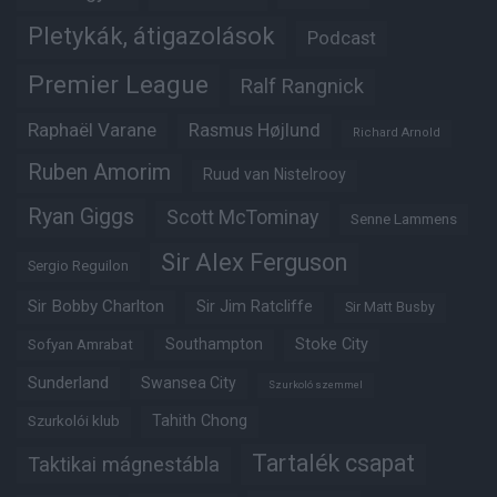
Pletykák, átigazolások
Podcast
Premier League
Ralf Rangnick
Raphaël Varane
Rasmus Højlund
Richard Arnold
Ruben Amorim
Ruud van Nistelrooy
Ryan Giggs
Scott McTominay
Senne Lammens
Sir Alex Ferguson
Sergio Reguilon
Sir Bobby Charlton
Sir Jim Ratcliffe
Sir Matt Busby
Southampton
Stoke City
Sofyan Amrabat
Sunderland
Swansea City
Szurkoló szemmel
Tahith Chong
Szurkolói klub
Tartalék csapat
Taktikai mágnestábla