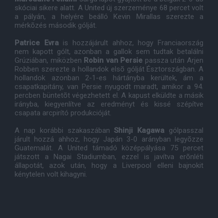
skóciai sikere alatt. A United új szerzeménye 68 percet volt
a pályán, a helyére beálló Kevin Mirallas szerezte a
mérkõzés második gólját.
Patrice Evra
is hozzájárult ahhoz, hogy Franciaország
nem kapott gólt, azonban a gallok sem tudtak betalálni
Grúziában, miközben
Robin van Persie
passza után Arjen
Robben szerezte a hollandok elsõ gólját Észtországban. A
hollandok azonban 2-1-es hártányba kerültek, ám a
csapatkapitány, van Persie nyugodt maradt, amikor a 94.
percben büntetõt végezhetett el. A kapust elküldte a másik
irányba, kiegyenlítve az eredményt és kissé szépítve
csapata arcpirító produkcióját.
A nap korábbi szakaszában
Shinji Kagawa
gólpasszal
járult hozzá ahhoz, hogy Japán 3-0 arányban legyõzze
Guatemalát. A United támadó középpályása 75 percet
játszott a Nagai Stadiumban, ezzel is javítva erõnléti
állapotát, azok után, hogy a Liverpool elleni bajnokit
kénytelen volt kihagyni.