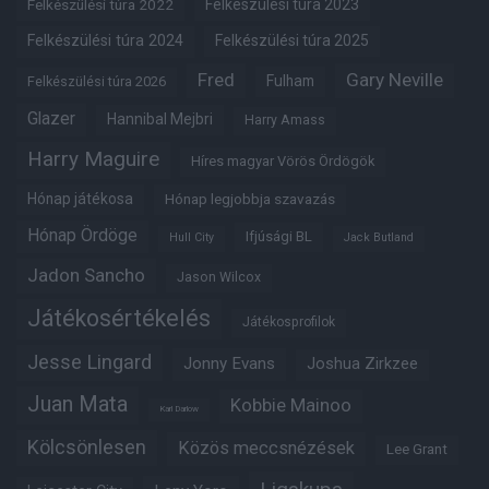
Felkészülési túra 2022
Felkészülési túra 2023
Felkészülési túra 2024
Felkészülési túra 2025
Fred
Gary Neville
Fulham
Felkészülési túra 2026
Glazer
Hannibal Mejbri
Harry Amass
Harry Maguire
Híres magyar Vörös Ördögök
Hónap játékosa
Hónap legjobbja szavazás
Hónap Ördöge
Ifjúsági BL
Hull City
Jack Butland
Jadon Sancho
Jason Wilcox
Játékosértékelés
Játékosprofilok
Jesse Lingard
Jonny Evans
Joshua Zirkzee
Juan Mata
Kobbie Mainoo
Karl Darlow
Kölcsönlesen
Közös meccsnézések
Lee Grant