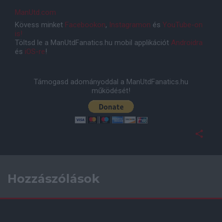
ManUtd.com
Kövess minket
Facebookon
,
Instagramon
és
YouTube-on
is!
Töltsd le a ManUtdFanatics.hu mobil applikációt
Androidra
és
iOS-re
!
Támogasd adományoddal a ManUtdFanatics.hu
működését!
Hozzászólások