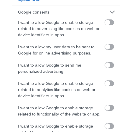
Manchester United
Google consents
Felkészülési szezon 4. mérkőzés
Nya Ullevi, Göteborg
I want to allow Google to enable storage
2026-08-08 17:00
related to advertising like cookies on web or
device identifiers in apps.
1 nap 15 óra 42 perc 57 másodperc
I want to allow my user data to be sent to
Google for online advertising purposes.
Leeds United
vs
Manchester United
2026-08-12 20:30
I want to allow Google to send me
AC Milan
vs
Manchester United
2026-08-15 18:00
personalized advertising.
ELŐZŐ MÉRKŐZÉSEK
I want to allow Google to enable storage
related to analytics like cookies on web or
device identifiers in apps.
Támogatás
I want to allow Google to enable storage
related to functionality of the website or app.
Támogasd adományoddal
a ManUtdFanatics.hu működését!
I want to allow Google to enable storage