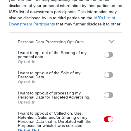
disclosure of your personal information by third parties on the
IAB’s list of downstream participants. This information may
also be disclosed by us to third parties on the
IAB’s List of
Downstream Participants
that may further disclose it to other
third parties.
Please note that this website/app uses one or more Google
Personal Data Processing Opt Outs
services and may gather and store information including but
not limited to your visit or usage behaviour. You may click to
I want to opt-out of the Sharing of my
personal data.
grant or deny consent to Google and its third-party tags to
Opted In
use your data for below specified purposes in below Google
consent section.
I want to opt-out of the Sale of my
Personal Data.
Opted In
I want to opt-out of processing my
Personal Data for Targeted Advertising.
Meccs Center
Opted In
I want to opt-out of Collection, Use,
Retention, Sale, and/or Sharing of my
Paris Saint-Germain
vs
Personal Data that Is Unrelated with the
Purposes for which it was collected.
Opted Out