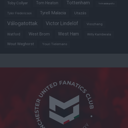
Tottenham
Tom Heaton
Toby Collyer
Trófeabibliográfia
Tyrell Malacia
Utazás
Tyler Fredericson
Válogatottak
Victor Lindelöf
Visszhang
West Ham
West Brom
Watford
Willy Kambwala
Wout Weghorst
Youri Tielemans