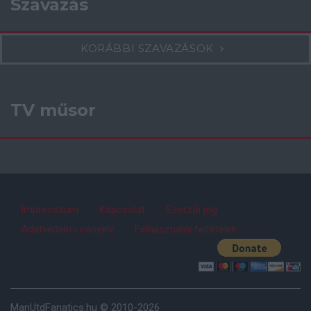
Szavazás
KORÁBBI SZAVAZÁSOK
TV műsor
Impresszum
Kapcsolat
Szerzői jog
Adatvédelmi irányelv
Felhasználói feltételek
ManUtdFanatics.hu © 2010-2026