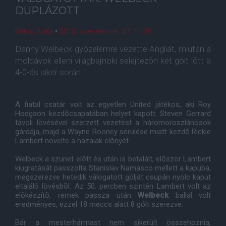
DUPLÁZOTT
Balog Attila
•
2013. szeptember. 07. 11:08
Danny Welbeck gyõzelemre vezette Angliát, miután a
moldávok elleni világbajnoki selejtezõn két gólt lõtt a
4-0-ás siker során.
A fiatal csatár volt az egyetlen United játékos, aki Roy
Hodgson kezdõcsapatában helyet kapott. Steven Gerrard
távoli lövésével szerzett vezetést a háromoroszlánosok
gárdája, majd a Wayne Rooney sérülése miatt kezdõ Rickie
Lambert növelte a hazaiak elõnyét.
Welbeck a szünet elõtt és után is betalált, elõször Lambert
kiugratását passzolta Stanislav Namasco mellett a kapuba,
megszerezve hetedik válogatott gólját csupán nyolc kaput
eltaláló lövésbõl. Az 50. percben szintén Lambert volt az
elõkészítõ, remek passza után
Welbeck
ballal volt
eredményes, ezzel 18 meccs alatt 8 gólt szerezve.
Bár a mesterhármast nem sikerült összehoznia,