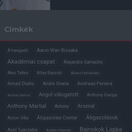
Címkék
Aaron Wan-Bissaka
A hangadó
Akadémiai csapat
Alejandro Garnacho
Alex Telles
Altay Bayindir
Alvaro Fernandez
Amad Diallo
Andre Onana
Andreas Pereira
Angol válogatott
Anthony Elanga
Andrey Santos
Anthony Martial
Arsenal
Antony
Átigazolások
Átigazolási Center
Aston Villa
Bajnokok Ligája
Axel Tuanzebe
Ayden Heaven