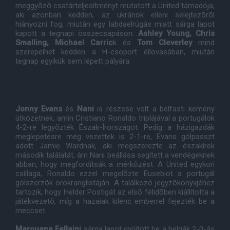
meggyõzõ csatárteljesítményt mutatott a United támadója,
aki azonban kedden, az ukránok elleni selejtezõrõl
hiányozni fog, miután egy labdaelrúgás miatt sárga lapot
kapott a tegnapi összecsapáson.
Ashley Young, Chris
Smalling, Michael Carric
k és
Tom Cleverley
mind
szerepelhet kedden a H-csoport éllovasában, miután
tegnap egyikük sem lépett pályára.
Jonny Evans
és
Nani
is részese volt a belfasti kemény
ütközetnek, amin Cristiano Ronaldo triplájával a portugálok
4-2-re legyõzték Észak-Írországot. Pedig a házigazdák
meglepetésre még vezettek is 2-1-re, Evans gólpasszt
adott Jamie Wardnak, aki megszerezte az északírek
második találatát, ám Nani beállása segített a vendégeknek
abban, hogy megfordítsák a mérkõzést. A United egykori
csillaga, Ronaldo ezzel megelõzte Eusebiot a portugál
gólszerzõk örökranglistáján. A találkozó jegyzõkönyvjéhez
tartozik, hogy Helder Postigát az elsõ félidõben kiállította a
játékvezetõ, míg a hazaiak kilenc emberrel fejezték be a
meccset.
Marouane Fellaini
sárga lapot gyûjtött be a belgák 2-0-ás