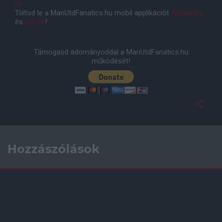
is!
Töltsd le a ManUtdFanatics.hu mobil applikációt
Androidra
és
iOS-re
!
Támogasd adományoddal a ManUtdFanatics.hu
működését!
Hozzászólások