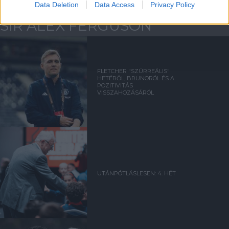
Data Deletion
Data Access
Privacy Policy
SIR ALEX FERGUSON
FLETCHER "SZÜRREÁLIS"
HETÉRŐL, BRUNORÓL ÉS A
POZITIVITÁS
VISSZAHOZÁSÁRÓL
UTÁNPÓTLÁSLESEN: 4. HÉT