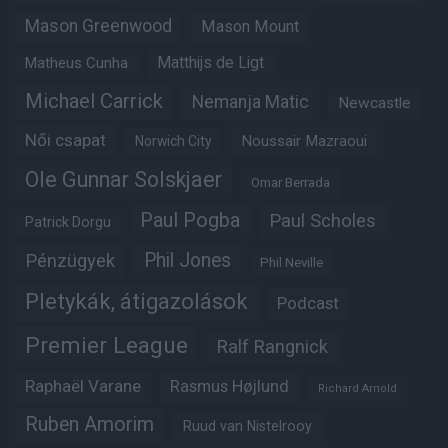
Mason Greenwood
Mason Mount
Matthijs de Ligt
Matheus Cunha
Michael Carrick
Nemanja Matic
Newcastle
Női csapat
Noussair Mazraoui
Norwich City
Ole Gunnar Solskjaer
Omar Berrada
Paul Pogba
Paul Scholes
Patrick Dorgu
Phil Jones
Pénzügyek
Phil Neville
Pletykák, átigazolások
Podcast
Premier League
Ralf Rangnick
Raphaël Varane
Rasmus Højlund
Richard Arnold
Ruben Amorim
Ruud van Nistelrooy