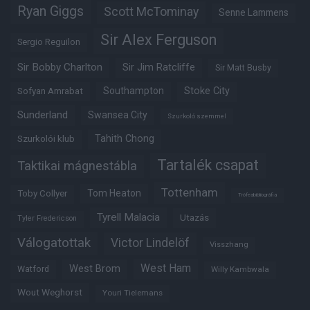
Ryan Giggs
Scott McTominay
Senne Lammens
Sir Alex Ferguson
Sergio Reguilon
Sir Bobby Charlton
Sir Jim Ratcliffe
Sir Matt Busby
Southampton
Stoke City
Sofyan Amrabat
Sunderland
Swansea City
Szurkoló szemmel
Tahith Chong
Szurkolói klub
Tartalék csapat
Taktikai mágnestábla
Tottenham
Tom Heaton
Toby Collyer
Trófeabibliográfia
Tyrell Malacia
Utazás
Tyler Fredericson
Válogatottak
Victor Lindelöf
Visszhang
West Ham
West Brom
Watford
Willy Kambwala
Wout Weghorst
Youri Tielemans