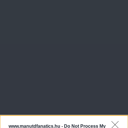
www.manutdfanatics.hu -
Do Not Process My