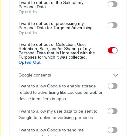
consent section.
I want to opt-out of the Sale of my
Personal Data.
Opted In
I want to opt-out of processing my
Personal Data for Targeted Advertising.
Opted In
I want to opt-out of Collection, Use,
Retention, Sale, and/or Sharing of my
Personal Data that Is Unrelated with the
Purposes for which it was collected.
Opted Out
Meccs Center
Google consents
I want to allow Google to enable storage
related to advertising like cookies on web or
Leeds United
vs
Manchester
device identifiers in apps.
United
I want to allow my user data to be sent to
Felkészülési szezon 5. mérkőzés
Google for online advertising purposes.
Croke Park, Dublin
2026-08-12 20:30
I want to allow Google to send me