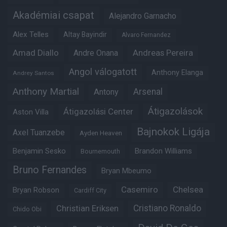
Akadémiai csapat
Alejandro Garnacho
Alex Telles
Altay Bayindir
Alvaro Fernandez
Amad Diallo
Andre Onana
Andreas Pereira
Angol válogatott
Anthony Elanga
Andrey Santos
Anthony Martial
Arsenal
Antony
Átigazolások
Átigazolási Center
Aston Villa
Bajnokok Ligája
Axel Tuanzebe
Ayden Heaven
Benjamin Sesko
Brandon Williams
Bournemouth
Bruno Fernandes
Bryan Mbeumo
Casemiro
Chelsea
Bryan Robson
Cardiff City
Christian Eriksen
Cristiano Ronaldo
Chido Obi