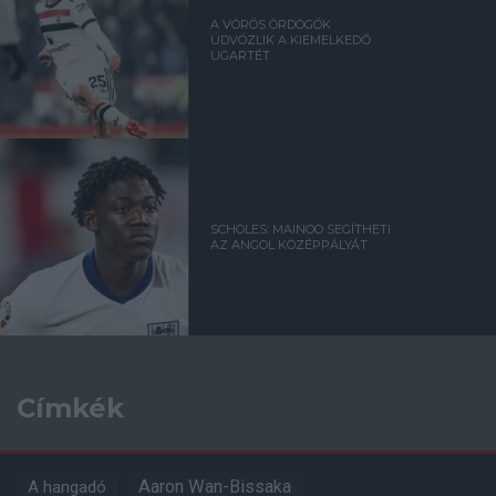
A VÖRÖS ÖRDÖGÖK
ÜDVÖZLIK A KIEMELKEDŐ
UGARTÉT
SCHOLES: MAINOO SEGÍTHETI
AZ ANGOL KÖZÉPPÁLYÁT
Címkék
Aaron Wan-Bissaka
A hangadó