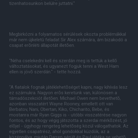
tizenhatosunkon belülre juttatni."
Megbirkózni a folyamatos sérülések okozta problémákkal
már nem újkeletû feladat Sir Alex számára, ám bizakodó a
csapat erõnléti állapotát illetõen.
"Néha cselekedni kell és szerdán meg is tettük a kellõ
változtatásokat, és ugyanezt fogjuk tenni a West Ham
ellen is jövõ szerdán." - tette hozzá.
"A fiatalok fognak játéklehetõséget kapni, nagy kihívás lesz
ez számukra. Nagyon erõs keretünk van, különösen a
támadószekciót illetõen. Michael Owen nem bevethetõ,
azonban visszatért Wayne Rooney, emellett ott van
Berbatov, Nani, Obertan, Kiko, Chicharito, Bebe, és
mostanra már Ryan Giggs is - utóbbi visszatérése nagyon
fontos, és az hogy végig játszotta a szerdai mérkõzést, jó
elõjel - úgyhogy rengeteg lehetõség közül válogathatok. Az
egyetlen csapatrész, ahol gondokkal küzdök, az a
középpálya, miután Darren sérült és Paul játéka se vehetõ