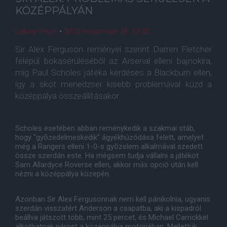
KÖZÉPPÁLYÁN
Lakner Péter
•
2010. november. 26. 12:32
Sir Alex Ferguson reményei szerint Darren Fletcher
felépül bokasérülésébõl az Arsenal elleni bajnokira,
míg Paul Scholes játéka kérdéses a Blackburn ellen,
így a skót menedzser kisebb problémával küzd a
középpálya összeállításakor.
Scholes esetében abban reménykedik a szakmai stáb,
hogy "gyõzedelmeskedik" ágyékhúzódása felett, amelyet
még a Rangers elleni 1-0-s gyõzelem alkalmával szedett
össze szerdán este. Ha mégsem tudja vállalni a játékot
Sam Allardyce Roverse ellen, akkor más opció után kell
nézni a középpálya közepén.
Azonban Sir Alex Fergusonnak nem kell pánikolnia, ugyanis
szerdán visszatért Anderson a csapatba, aki a kispadról
beállva játszott több, mint 25 percet, és Michael Carrickkel
alkothatnak párost a középpálya motorjában. Mellettük