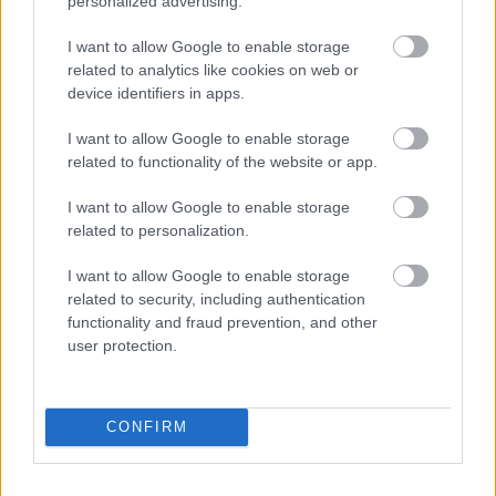
personalized advertising.
2 nap 10 óra 39 perc 40 másodperc
I want to allow Google to enable storage
related to analytics like cookies on web or
AC Milan
vs
Manchester United
2026-08-15 18:00
device identifiers in apps.
ELŐZŐ MÉRKŐZÉSEK
I want to allow Google to enable storage
related to functionality of the website or app.
I want to allow Google to enable storage
Támogatás
related to personalization.
I want to allow Google to enable storage
Támogasd adományoddal
related to security, including authentication
a ManUtdFanatics.hu működését!
functionality and fraud prevention, and other
user protection.
CONFIRM
Kapcsolódó hírek