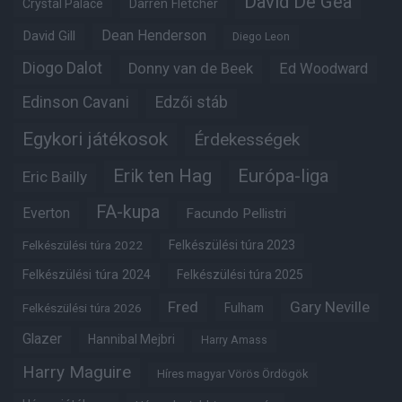
David De Gea
Crystal Palace
Darren Fletcher
Dean Henderson
David Gill
Diego Leon
Diogo Dalot
Donny van de Beek
Ed Woodward
Edinson Cavani
Edzői stáb
Egykori játékosok
Érdekességek
Erik ten Hag
Európa-liga
Eric Bailly
FA-kupa
Everton
Facundo Pellistri
Felkészülési túra 2022
Felkészülési túra 2023
Felkészülési túra 2024
Felkészülési túra 2025
Fred
Gary Neville
Felkészülési túra 2026
Fulham
Glazer
Hannibal Mejbri
Harry Amass
Harry Maguire
Híres magyar Vörös Ördögök