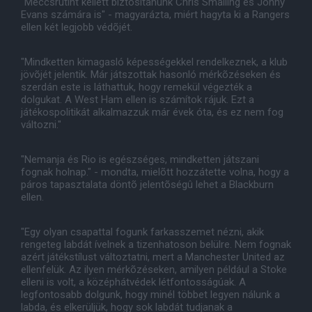
"Meccsrutint kellett biztosítanunk Chris Smalling és Jonny
Evans számára is" - magyarázta, miért hagyta ki a Rangers
ellen két legjobb védõjét.
"Mindketten kimagasló képességekkel rendelkeznek, a klub
jövõjét jelentik. Már játszottak hasonló mérkõzéseken és
szerdán este is láthattuk, hogy remekül végezték a
dolgukat. A West Ham ellen is számítok rájuk. Ezt a
játékospolitikát alkalmazzuk már évek óta, és ez nem fog
változni."
"Nemanja és Rio is egészséges, mindketten játszani
fognak holnap." - mondta, mielõtt hozzátette volna, hogy a
páros tapasztalata döntõ jelentõségû lehet a Blackburn
ellen.
"Egy olyan csapattal fogunk farkasszemet nézni, akik
rengeteg labdát ívelnek a tizenhatoson belülre. Nem fognak
azért játékstílust változtatni, mert a Manchester United az
ellenfelük. Az ilyen mérkõzéseken, amilyen például a Stoke
elleni is volt, a középhátvédek létfontosságúak. A
legfontosabb dolgunk, hogy minél többet legyen nálunk a
labda, és elkerüljük, hogy sok labdát tudjanak a