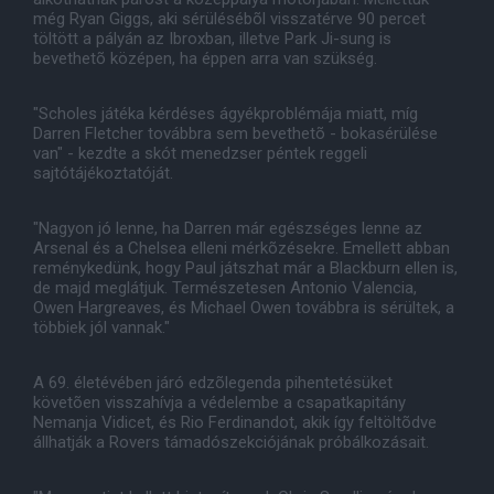
még Ryan Giggs, aki sérülésébõl visszatérve 90 percet
töltött a pályán az Ibroxban, illetve Park Ji-sung is
bevethetõ középen, ha éppen arra van szükség.
"Scholes játéka kérdéses ágyékproblémája miatt, míg
Darren Fletcher továbbra sem bevethetõ - bokasérülése
van" - kezdte a skót menedzser péntek reggeli
sajtótájékoztatóját.
"Nagyon jó lenne, ha Darren már egészséges lenne az
Arsenal és a Chelsea elleni mérkõzésekre. Emellett abban
reménykedünk, hogy Paul játszhat már a Blackburn ellen is,
de majd meglátjuk. Természetesen Antonio Valencia,
Owen Hargreaves, és Michael Owen továbbra is sérültek, a
többiek jól vannak."
A 69. életévében járó edzõlegenda pihentetésüket
követõen visszahívja a védelembe a csapatkapitány
Nemanja Vidicet, és Rio Ferdinandot, akik így feltöltõdve
állhatják a Rovers támadószekciójának próbálkozásait.