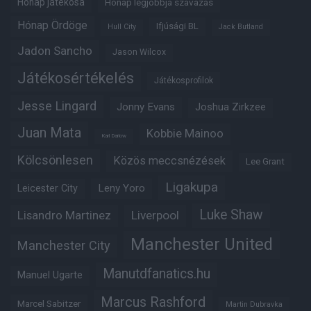
Hónap játékosa
Hónap legjobbja szavazás
Hónap Ördöge
Ifjúsági BL
Hull City
Jack Butland
Jadon Sancho
Jason Wilcox
Játékosértékelés
Játékosprofilok
Jesse Lingard
Jonny Evans
Joshua Zirkzee
Juan Mata
Kobbie Mainoo
Karl Darlow
Kölcsönlesen
Közös meccsnézések
Lee Grant
Ligakupa
Leny Yoro
Leicester City
Luke Shaw
Lisandro Martinez
Liverpool
Manchester United
Manchester City
Manutdfanatics.hu
Manuel Ugarte
Marcus Rashford
Marcel Sabitzer
Martin Dubravka