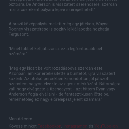
biztosra. De Anderson is visszatért szerencsére, szerdán
már a csereként pályára lépve szerepelhetett."
A brazil középpályás mellett még egy játékos, Wayne
Rooney visszatérése is pozitív lelkiállapotba hozhatja
Fergusont.
"Minél többet kell játszania, ez a legfontosabb cél
számára."
"Még egy kicsit be volt rozsdásodva szerdán este.
Azonban, amikor értékesítette a büntetõt, újra visszatért
közénk. Az utolsó percekben kimondottan jól játszott,
szerintem nagyon élvezte az egész mérkõzést. Bátorságra
vall, hogy elvégezte a tizenegyest - azt hittem Ryan vagy
Anderson fogja elvállalni - de fantasztikusan lõtte be,
remélhetõleg ez nagy elõrelépést jelent számára."
Manutd.com
Kövess minket
Facebookon
,
Instagramon
és
YouTube-on