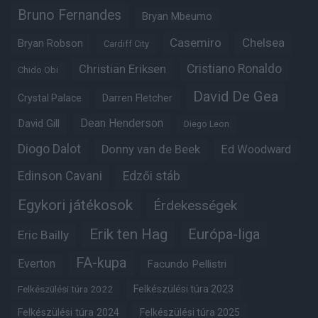
Bruno Fernandes
Bryan Mbeumo
Casemiro
Chelsea
Bryan Robson
Cardiff City
Christian Eriksen
Cristiano Ronaldo
Chido Obi
David De Gea
Crystal Palace
Darren Fletcher
Dean Henderson
David Gill
Diego Leon
Diogo Dalot
Donny van de Beek
Ed Woodward
Edinson Cavani
Edzői stáb
Egykori játékosok
Érdekességek
Erik ten Hag
Európa-liga
Eric Bailly
FA-kupa
Everton
Facundo Pellistri
Felkészülési túra 2022
Felkészülési túra 2023
Felkészülési túra 2024
Felkészülési túra 2025