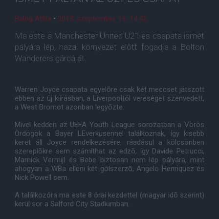
Balog Attila
•
2013. szeptember. 16. 14:42
Ma este a Manchester United U21-es csapata ismét
pályára lép, hazai környezet elõtt fogadja a Bolton
Wanderers gárdáját.
Warren Joyce csapata egyelõre csak két meccset játszott
ebben az új kiírásban, a Liverpooltól vereséget szenvedett,
a West Bromot azonban legyõzte.
Mivel kedden az UEFA Youth League sorozatban a Vörös
Ördögök a Bayer LEverkusennel találkoznak, így kisebb
keret áll Joyce rendelkezésére, ráadásul a kölcsönben
szereplõkre sem számíthat az edzõ, így Davide Petrucci,
Marnick Vermijl és Bebe biztosan nem lép pályára, mint
ahogyan a WBa elleni két gólszerzõ, Angelo Henriquez és
Nick Powell sem.
A találkozóra ma este 8 órai kezdettel (magyar idõ szerint)
kerül sor a Salford City Stadiumban.