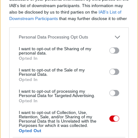
Felkészülési szezon 4. mérkőzés
IAB’s list of downstream participants. This information may
Nya Ullevi, Göteborg
2026-08-08 17:00
also be disclosed by us to third parties on the
IAB’s List of
Downstream Participants
that may further disclose it to other
third parties.
1 nap 21 óra 12 perc 21 másodperc
Please note that this website/app uses one or more Google
Personal Data Processing Opt Outs
services and may gather and store information including but
Leeds United
vs
Manchester United
2026-08-12 20:30
not limited to your visit or usage behaviour. You may click to
I want to opt-out of the Sharing of my
personal data.
AC Milan
vs
Manchester United
2026-08-15 18:00
grant or deny consent to Google and its third-party tags to
Opted In
use your data for below specified purposes in below Google
consent section.
ELŐZŐ MÉRKŐZÉSEK
I want to opt-out of the Sale of my
Personal Data.
Opted In
Támogatás
I want to opt-out of processing my
Personal Data for Targeted Advertising.
Opted In
Támogasd adományoddal
I want to opt-out of Collection, Use,
Retention, Sale, and/or Sharing of my
a ManUtdFanatics.hu működését!
Personal Data that Is Unrelated with the
Purposes for which it was collected.
Opted Out