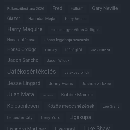
Fred
Gary Neville
Fulham
Felkészülési túra 2026
Glazer
Hannibal Mejbri
Harry Amass
Harry Maguire
Híres magyar Vörös Ördögök
Hónap játékosa
Hónap legjobbja szavazás
Hónap Ördöge
Ifjúsági BL
Hull City
Jack Butland
Jadon Sancho
Jason Wilcox
Játékosértékelés
Játékosprofilok
Jesse Lingard
Jonny Evans
Joshua Zirkzee
Juan Mata
Kobbie Mainoo
Karl Darlow
Kölcsönlesen
Közös meccsnézések
Lee Grant
Ligakupa
Leny Yoro
Leicester City
Luke Shaw
Lisandro Martinez
Liverpool