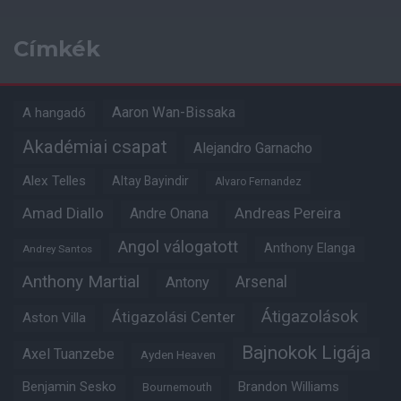
Címkék
Aaron Wan-Bissaka
A hangadó
Akadémiai csapat
Alejandro Garnacho
Alex Telles
Altay Bayindir
Alvaro Fernandez
Amad Diallo
Andre Onana
Andreas Pereira
Angol válogatott
Anthony Elanga
Andrey Santos
Anthony Martial
Arsenal
Antony
Átigazolások
Átigazolási Center
Aston Villa
Bajnokok Ligája
Axel Tuanzebe
Ayden Heaven
Benjamin Sesko
Brandon Williams
Bournemouth