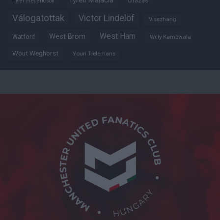
Tyrell Malacia
Utazás
Tyler Fredericson
Válogatottak
Victor Lindelöf
Visszhang
West Ham
West Brom
Watford
Willy Kambwala
Wout Weghorst
Youri Tielemans