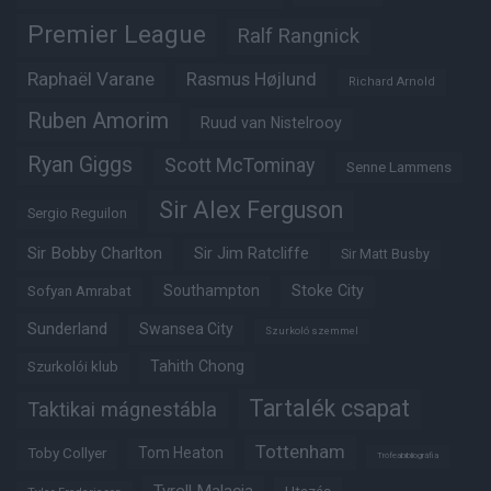
Premier League
Ralf Rangnick
Raphaël Varane
Rasmus Højlund
Richard Arnold
Ruben Amorim
Ruud van Nistelrooy
Ryan Giggs
Scott McTominay
Senne Lammens
Sir Alex Ferguson
Sergio Reguilon
Sir Bobby Charlton
Sir Jim Ratcliffe
Sir Matt Busby
Southampton
Stoke City
Sofyan Amrabat
Sunderland
Swansea City
Szurkoló szemmel
Tahith Chong
Szurkolói klub
Tartalék csapat
Taktikai mágnestábla
Tottenham
Tom Heaton
Toby Collyer
Trófeabibliográfia