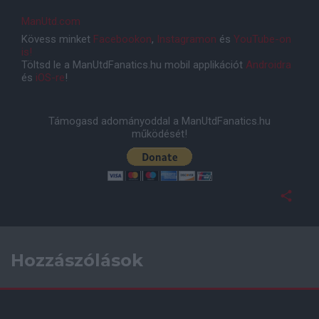
ManUtd.com
Kövess minket
Facebookon
,
Instagramon
és
YouTube-on
is!
Töltsd le a ManUtdFanatics.hu mobil applikációt
Androidra
és
iOS-re
!
Támogasd adományoddal a ManUtdFanatics.hu
működését!
Hozzászólások