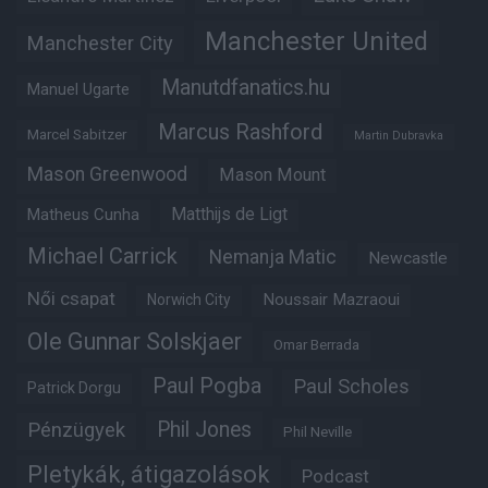
Manchester United
Manchester City
Manutdfanatics.hu
Manuel Ugarte
Marcus Rashford
Marcel Sabitzer
Martin Dubravka
Mason Greenwood
Mason Mount
Matheus Cunha
Matthijs de Ligt
Michael Carrick
Nemanja Matic
Newcastle
Női csapat
Noussair Mazraoui
Norwich City
Ole Gunnar Solskjaer
Omar Berrada
Paul Pogba
Paul Scholes
Patrick Dorgu
Phil Jones
Pénzügyek
Phil Neville
Pletykák, átigazolások
Podcast