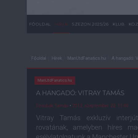
FŐOLDAL
HÍREK
SZEZON 2025/26
KLUB
KÖZ
Főoldal
Hírek
ManUtdFanatics.hu
A hangadó: 
ManUtdFanatics.hu
A HANGADÓ: VITRAY TAMÁS
Dzsubák Tamás
•
2013. szeptember. 22. 11:00
Vitray Tamás exkluzív interj
rovatának, amelyben híres ma
esélylatolgatunk a Manchester Uni