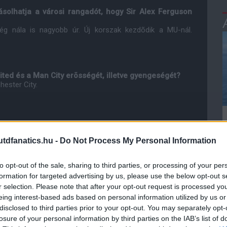
solhatja a városi rangadót, hogy Sir Alex Ferguson
ég nála is nagyobb úr. Új korszak kezdõdik a MU-nál.
ted és a Man City erõsségét, illetve gyengeségét?
ester City.
chester United kezdõ 11-ét a City ellen?
tot is kiállíthatnának, és egyik sem lenne gyengébb a
dfanatics.hu -
Do Not Process My Personal Information
to opt-out of the sale, sharing to third parties, or processing of your per
õzés végeredményét!
formation for targeted advertising by us, please use the below opt-out s
r selection. Please note that after your opt-out request is processed y
eing interest-based ads based on personal information utilized by us or
ozik Vitray Tamásnak az interjúért!
disclosed to third parties prior to your opt-out. You may separately opt-
losure of your personal information by third parties on the IAB’s list of