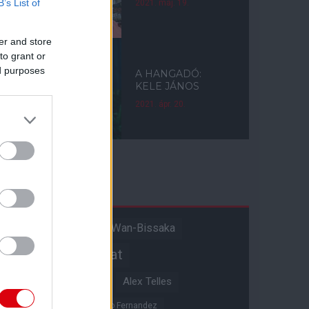
B’s List of
2021. máj. 19.
er and store
to grant or
ed purposes
A HANGADÓ:
KELE JÁNOS
2021. ápr. 20.
Címkék
Aaron Wan-Bissaka
A hangadó
Akadémiai csapat
Alejandro Garnacho
Alex Telles
Altay Bayindir
Alvaro Fernandez