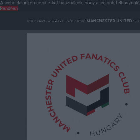
A weboldalunkon cookie-kat használunk, hogy a legjobb felhasználó
Rendben
MAGYARORSZÁG ELSŐSZÁMÚ
MANCHESTER UNITED
SZU