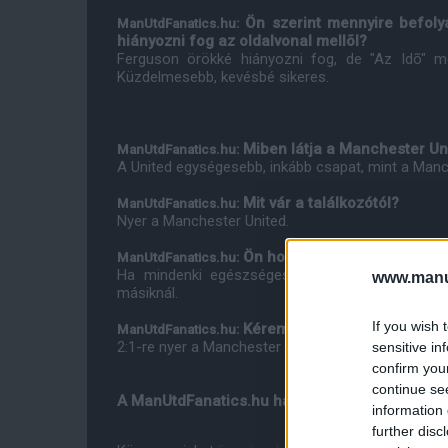
Ön szerint mennyire befolyá
ManUtdFanatics.hu:
hiányozni fog az oldalvonal mellõl?
Ferguson örökké hiányozni fog, de "Az Idõ" m
Küzdelmesebb, kevésbé sikeres.
Miben látja a Manchester Uni
ManUtdFanatics.hu:
A United egységesebb, inkább csapat, mint a Manch
Mit vár a találkozótól?
ManUtdFanatics.hu:
Nyer a Manchester United.
Ön hogyan állítaná fel a Man
ManUtdFanatics.hu:
Ha mindenki egészséges, akár két teljes csapa
www.manut
másiknál.
If you wish 
Kérem, tippelje meg a mérk
ManUtdFanatics.hu:
2:1-re nyer a Manchester United.
sensitive in
confirm you
continue se
A ManUtdFanatics.hu hatalmas köszönettel tart
information 
further disc