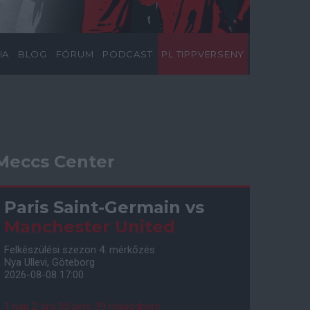
IA
BLOG
FÓRUM
PODCAST
PL TIPPVERSENY
Meccs Center
Paris Saint-Germain
vs
Manchester United
Felkészülési szezon 4. mérkőzés
Nya Ullevi, Göteborg
2026-08-08 17:00
1 nap 2 óra 35 perc 38 másodperc