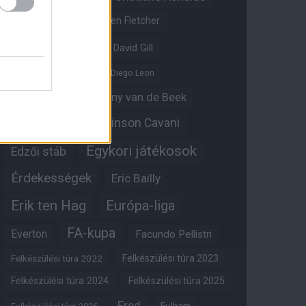
Crystal Palace
Darren Fletcher
David De Gea
David Gill
Dean Henderson
Diego Leon
Diogo Dalot
Donny van de Beek
Edinson Cavani
Ed Woodward
Egykori játékosok
Edzői stáb
Érdekességek
Eric Bailly
Erik ten Hag
Európa-liga
FA-kupa
Everton
Facundo Pellistri
Felkészülési túra 2022
Felkészülési túra 2023
Felkészülési túra 2024
Felkészülési túra 2025
Fred