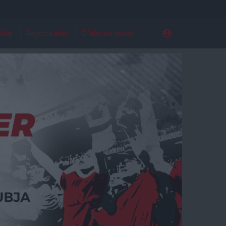
ldal
Regisztráció
Elfelejtett jelszó