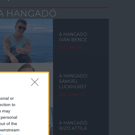
A HANGADÓ
A HANGADÓ:
IVÁN BENCE
2022. dec. 29.
A HANGADÓ:
SAMUEL
LUCKHURST
2021. szept. 03.
sonal or
ection to
ou may
 personal
A HANGADÓ:
out of the
RIZÓ ATTILA
 downstream