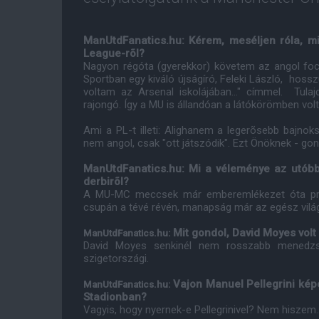
ManUtdFanatics.hu: Kérem, meséljen róla, mió
League-rõl?
Nagyon régóta (gyerekkor) követem az angol foci
Sportban egy kiváló újságíró, Feleki László, hoss
voltam az Arsenal iskolájában..." címmel. Tula
rajongó. Így a MU is állandóan a látókörömben volt
Ami a PL-t illeti: Alighanem a legerõsebb bajnoksá
nem angol, csak "ott játszódik". Ezt Önöknek - g
ManUtdFanatics.hu: Mi a véleménye az utóbb
derbirõl?
A MU-MC meccsek már emberemlékezet óta presz
csupán a tévé révén, manapság már az egész világ l
Mit gondol, David Moyes volt
ManUtdFanatics.hu:
David Moyes senkinél nem rosszabb menedzs
szigetországi.
Vajon Manuel Pellegrini képe
ManUtdFanatics.hu:
Stadionban?
Vagyis, hogy nyernek-e Pellegrinivel? Nem hiszem..