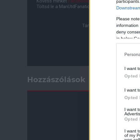
Kövess minket
Facebookon
,
Instagramon
és
YouT
participants
Töltsd le a ManUtdFanatics.hu mobil applikációt
An
Downstream 
Please note
information 
Támogasd adományoddal a 
deny consent
in below Go
Persona
I want t
Opted 
Hozzászólások
I want t
Opted 
I want 
Advertis
Opted 
I want t
of my P
was col