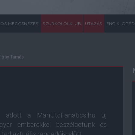
ÖS MECCSNÉZÉS
SZURKOLÓI KLUB
UTAZÁS
ENCIKLOPÉD
Vitray Tamás
út adott a ManUtdFanatics.hu új
gyar emberekkel beszélgetünk és
ted aktuális rangadója elõtt.