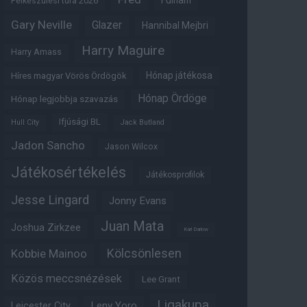
Fulham
Felkészülési túra 2026
Gary Neville
Glazer
Hannibal Mejbri
Harry Maguire
Harry Amass
Hónap játékosa
Híres magyar Vörös Ördögök
Hónap Ördöge
Hónap legjobbja szavazás
Ifjúsági BL
Hull City
Jack Butland
Jadon Sancho
Jason Wilcox
Játékosértékelés
Játékosprofilok
Jesse Lingard
Jonny Evans
Juan Mata
Joshua Zirkzee
Karl Darlow
Kölcsönlesen
Kobbie Mainoo
Közös meccsnézések
Lee Grant
Ligakupa
Leny Yoro
Leicester City