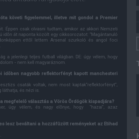
ta követi figyelemmel, illetve mit gondol a Premier
t. Éppen csak olvasni tudtam, amikor az akkori Nemzeti
zú idõn át naponta közölt egy cikksorozatot: "Magántanuló
jdonképpen ettõl lettem Arsenal szurkoló és angol foci
.
g a jelenlegi teljes futball világban. DE: úgy vélem, hogy
ondolom - nem kell magyaráznom.
i idõben nagyobb reflektorfényt kapott manchesteri
tizs csaták voltak, nem most kaptak"reflektorfényt",
áthatja, és nézi is.
 a megfelelõ választás a Vörös Ördögök kispadjára?
er, úgy vélem, és nagy elõnye, hogy "hazai", azaz
s lesz beváltani a hozzáfûzött reményeket az Etihad
.