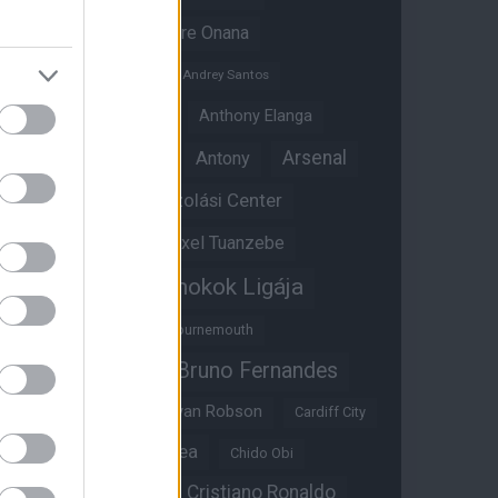
Amad Diallo
Andre Onana
Andreas Pereira
Andrey Santos
Angol válogatott
Anthony Elanga
Anthony Martial
Arsenal
Antony
Átigazolási Center
Aston Villa
Átigazolások
Axel Tuanzebe
Bajnokok Ligája
Ayden Heaven
Benjamin Sesko
Bournemouth
Bruno Fernandes
Brandon Williams
Bryan Mbeumo
Bryan Robson
Cardiff City
Casemiro
Chelsea
Chido Obi
Christian Eriksen
Cristiano Ronaldo