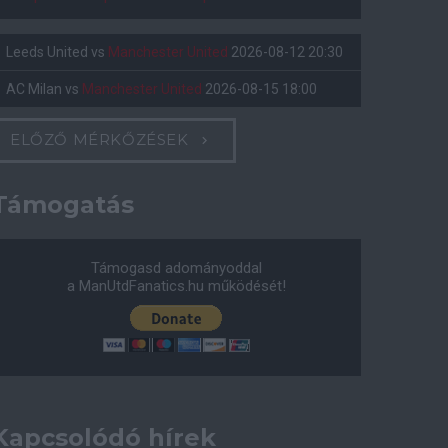
Leeds United
vs
Manchester United
2026-08-12 20:30
AC Milan
vs
Manchester United
2026-08-15 18:00
ELŐZŐ MÉRKŐZÉSEK
Támogatás
Támogasd adományoddal
a ManUtdFanatics.hu működését!
Kapcsolódó hírek