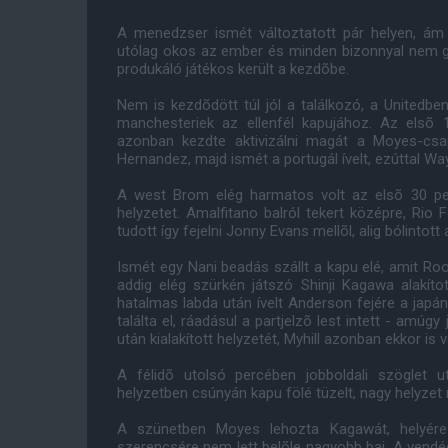
A menedzser ismét változtatott pár helyen, ám
utólag okos az ember és minden bizonnyal nem g
produkáló játékos került a kezdõbe.
Nem is kezdõdött túl jól a találkozó, a Unitedbe
manchesteriek az ellenfél kapujához. Az elsõ 1
azonban kezdte aktivizálni magát a Moyes-csap
Hernandez, majd ismét a portugál ívelt, ezúttal Wa
A west Brom elég harmatos volt az elsõ 30 p
helyzetet. Amalfitano balról tekert középre, Rio 
tudott így fejelni Jonny Evans mellõl, alig bólintott
Ismét egy Nani beadás szállt a kapu elé, amit Ro
addig elég szürkén játszó Shinji Kagawa alakítot
hatalmas labda után ívelt Anderson fejére a japá
találta el, ráadásul a partjelzõ lest intett - amú
után kialakított helyzetét, Myhill azonban ekkor is v
A félidõ utolsó percében jobboldali szöglet 
helyzetben csúnyán kapu fölé tüzelt, nagy helyzet 
A szünetben Moyes lehozta Kagawát, helyére 
szerencsére nem lett belõle nagyobb baj. A vendé