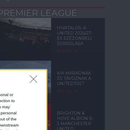
PREMIER LEAGUE
HIVATALOS: A
UNITED 2026/27-
ES SZEZONBELI
SORSOLÁSA
2026. jún. 19.
KIK MARADNAK
ÉS TÁVOZNAK A
UNITEDTŐL?
2026. jún. 10.
sonal or
ection to
ou may
 personal
BRIGHTON &
HOVE ALBION 0-
out of the
3 MANCHESTER
 downstream
UNITED