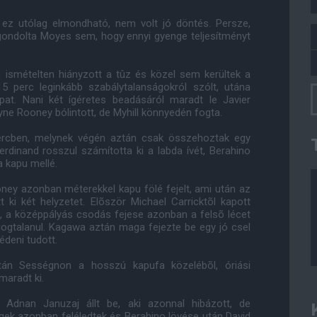
 ez utólag elmondható, nem volt jó döntés. Persze,
ondolta Moyes sem, hogy ennyi gyenge teljesítményt
n ismételten hiányzott a tûz és közel sem kerültek a
5 perc leginkább szabálytalanságokról szólt, utána
at. Nani két ígéretes beadásáról maradt le Javier
yne Rooney bólintott, de Myhill könnyedén fogta.
ercben, melynek végén aztán csak összehoztak egy
Ferdinand rosszul számította ki a labda ívét, Berahino
 a kapu mellé.
oney azonban méterekkel kapu fölé fejelt, ami után az
t ki két helyzetet. Elõször Michael Carricktõl kapott
n, a középpályás csodás fejese azonban a felsõ lécet
gy jogtalanul. Kagawa aztán maga fejezte be egy jó csel
édeni tudott.
után Sességnon a hosszú kapufa közelébõl, óriási
maradt ki.
Adnan Januzaj állt be, aki azonnal hibázott, de
gek azonban feléledtek és Berahino lövése után David