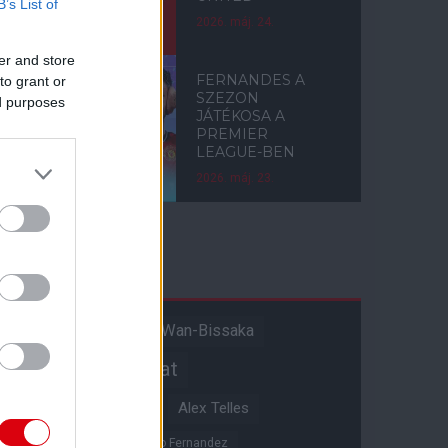
B’s List of
2026. máj. 24.
er and store
FERNANDES A
to grant or
SZEZON
ed purposes
JÁTÉKOSA A
PREMIER
LEAGUE-BEN
2026. máj. 23.
Címkék
Aaron Wan-Bissaka
A hangadó
Akadémiai csapat
Alejandro Garnacho
Alex Telles
Altay Bayindir
Alvaro Fernandez