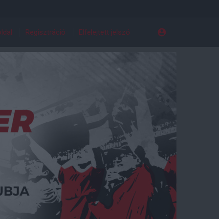
ldal
Regisztráció
Elfelejtett jelszó