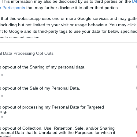
rrick bombáját, majd Januzaj tekert a kapu mellé. A
. This information may also be disclosed by us to third parties on the
IA
 meg lehetett volna fordítani a mérkõzést, vagy akár
Participants
that may further disclose it to other third parties.
n gyenge teljesítmények sokasága mellett a támadók
eredményhez, ami után remélhetõleg számos játékos
 that this website/app uses one or more Google services and may gath
 ismát nem megfelelõen állt a meccshez.
including but not limited to your visit or usage behaviour. You may click 
 to Google and its third-party tags to use your data for below specifi
ogle consent section.
l Data Processing Opt Outs
o opt-out of the Sharing of my personal data.
In
o opt-out of the Sale of my Personal Data.
er - Carrick, Anderson(Fellaini 68.) - Nani, Rooney,
In
to opt-out of processing my Personal Data for Targeted
ing.
In
on, Ridgewell - Yakob, Mulumbu - Amalfitano,
 - Anichebe(Lugano 88.)
o opt-out of Collection, Use, Retention, Sale, and/or Sharing
ersonal Data that Is Unrelated with the Purposes for which it
lected.