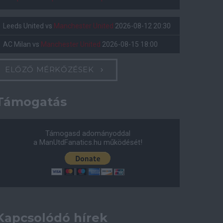
Leeds United
vs
Manchester United
2026-08-12 20:30
AC Milan
vs
Manchester United
2026-08-15 18:00
ELŐZŐ MÉRKŐZÉSEK
Támogatás
Támogasd adományoddal
a ManUtdFanatics.hu működését!
Kapcsolódó hírek