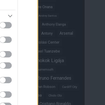
Amad Diallo
Andre Onana
Andreas Pereira
Andrey Santos
Angol válogatott
Anthony Elanga
Anthony Martial
Arsenal
Antony
Átigazolási Center
Aston Villa
Átigazolások
Axel Tuanzebe
Bajnokok Ligája
Ayden Heaven
Benjamin Sesko
Bournemouth
Bruno Fernandes
Brandon Williams
Bryan Mbeumo
Bryan Robson
Cardiff City
Casemiro
Chelsea
Chido Obi
Christian Eriksen
Cristiano Ronaldo