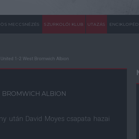
ÖS MECCSNÉZÉS
SZURKOLÓI KLUB
UTAZÁS
ENCIKLOPÉD
United 1-2 West Bromwich Albion
T BROMWICH ALBION
ény után David Moyes csapata hazai