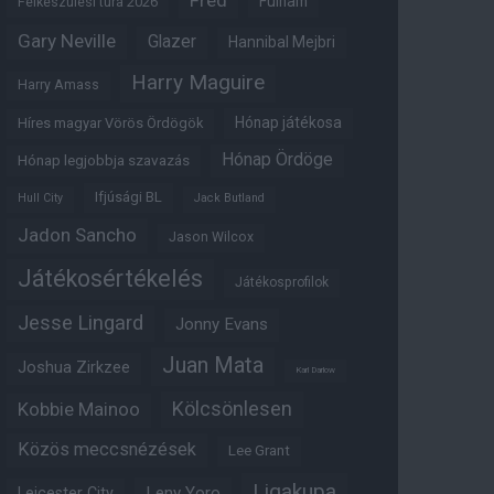
Fred
Fulham
Felkészülési túra 2026
Gary Neville
Glazer
Hannibal Mejbri
Harry Maguire
Harry Amass
Hónap játékosa
Híres magyar Vörös Ördögök
Hónap Ördöge
Hónap legjobbja szavazás
Ifjúsági BL
Hull City
Jack Butland
Jadon Sancho
Jason Wilcox
Játékosértékelés
Játékosprofilok
Jesse Lingard
Jonny Evans
Juan Mata
Joshua Zirkzee
Karl Darlow
Kölcsönlesen
Kobbie Mainoo
Közös meccsnézések
Lee Grant
Ligakupa
Leny Yoro
Leicester City