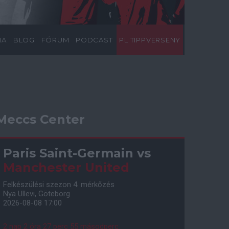
IA
BLOG
FÓRUM
PODCAST
PL TIPPVERSENY
Meccs Center
Paris Saint-Germain
vs
Manchester United
Felkészülési szezon 4. mérkőzés
Nya Ullevi, Göteborg
2026-08-08 17:00
2 nap 2 óra 27 perc 54 másodperc