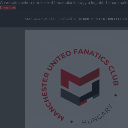
A weboldalunkon cookie-kat használunk, hogy a legjobb felhasználó
Rendben
MAGYARORSZÁG ELSŐSZÁMÚ
MANCHESTER UNITED
SZU