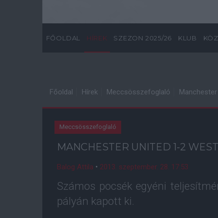
FŐOLDAL
HÍREK
SZEZON 2025/26
KLUB
KÖZ
Főoldal
Hírek
Meccsösszefoglaló
Manchester 
Meccsösszefoglaló
MANCHESTER UNITED 1-2 WES
Balog Attila
•
2013. szeptember. 28. 17:53
Számos pocsék egyéni teljesítm
pályán kapott ki.