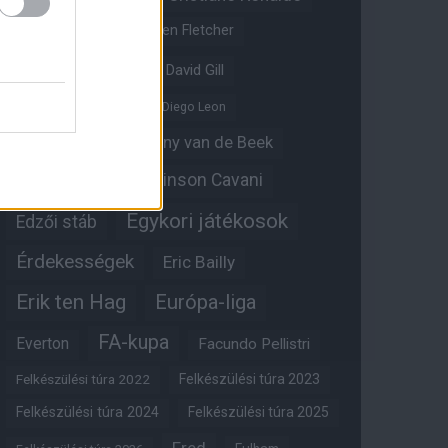
Crystal Palace
Darren Fletcher
David De Gea
David Gill
Dean Henderson
Diego Leon
Diogo Dalot
Donny van de Beek
Edinson Cavani
Ed Woodward
Egykori játékosok
Edzői stáb
Érdekességek
Eric Bailly
Erik ten Hag
Európa-liga
FA-kupa
Everton
Facundo Pellistri
Felkészülési túra 2022
Felkészülési túra 2023
Felkészülési túra 2024
Felkészülési túra 2025