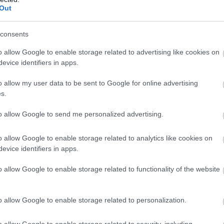
Out
hino 67'
consents
o allow Google to enable storage related to advertising like cookies on
no, Mulumbu
evice identifiers in apps.
o allow my user data to be sent to Google for online advertising
s.
ube-on is!
droidra
és
iOS-re
!
to allow Google to send me personalized advertising.
o allow Google to enable storage related to analytics like cookies on
ManUtdFanatics.hu működését!
evice identifiers in apps.
o allow Google to enable storage related to functionality of the website
o allow Google to enable storage related to personalization.
o allow Google to enable storage related to security, including