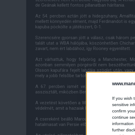
de Geának kellett fontos pillanatban hárítania.
Az 54. percben aztán jött a hidegzuhany, Amalfita
mellett könnyedén elment, majd Ferdinandot is egy
kapuba pöckölte a játékszert, 0-1.
Szerencsére gyorsan jött a válasz, csak három pe
talált utat a WBA hálójába, köszönhetõen Chicha
zavart, nem ért labdához, így Rooney egyenlített.
Azt várhattuk, hogy felpörög a Manchester, Mo
azonban semmilyen pörgésrõl nem beszélhettünk.
Olsson kapufára fejelt labdája szöglet után, vag
mely a jobb felsõbe tartott.
www.manut
A 67. percben ismét vezetéshez jutott Steve C
asszisztált, miközben Berahino 15 méterrõl talált a
If you wish 
A vezetést követõen a WBA visszaállt térfelére é
sensitive in
védelmét, amit a hazaiak képtelenek voltak áttörni.
confirm you
continue se
A csereként beálló Marouane Fellaini is csak egy 
information 
hatalmasat van Persie elõl.
further disc