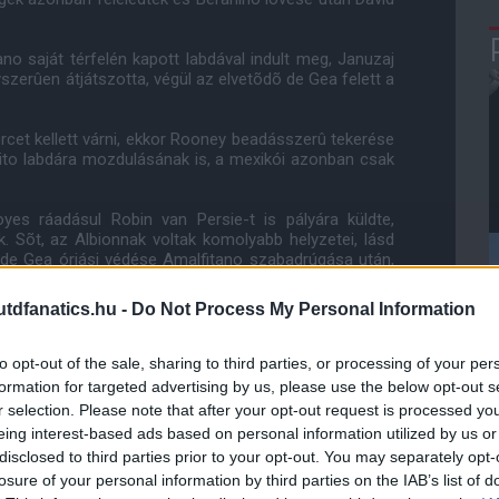
no saját térfelén kapott labdával indult meg, Januzaj
szerûen átjátszotta, végül az elvetõdõ de Gea felett a
rcet kellett várni, ekkor Rooney beadásszerû tekerése
rito labdára mozdulásának is, a mexikói azonban csak
yes ráadásul Robin van Persie-t is pályára küldte,
 Sõt, az Albionnak voltak komolyabb helyzetei, lásd
y de Gea óriási védése Amalfitano szabadrúgása után,
dfanatics.hu -
Do Not Process My Personal Information
larke csapata, Ezúttal Phil Jones és Rio Ferdinand
 hálóba, 1-2.
to opt-out of the sale, sharing to third parties, or processing of your per
s kontrákra játszott, miközben kiválóan megszervezte
formation for targeted advertising by us, please use the below opt-out s
r selection. Please note that after your opt-out request is processed y
eing interest-based ads based on personal information utilized by us or
lesgólig jutott, majd Nani cselei után Olsson mentett
disclosed to third parties prior to your opt-out. You may separately opt-
losure of your personal information by third parties on the IAB’s list of