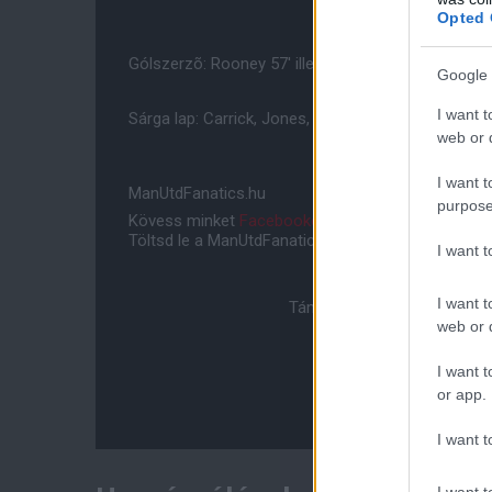
Opted 
Gólszerzõ: Rooney 57' illetve Amalfitano 54', Bera
Google 
I want t
Sárga lap: Carrick, Jones, Büttner illetve Amalfita
web or d
I want t
ManUtdFanatics.hu
purpose
Kövess minket
Facebookon
,
Instagramon
és
YouT
Töltsd le a ManUtdFanatics.hu mobil applikációt
An
I want 
I want t
Támogasd adományoddal a 
web or d
I want t
or app.
I want t
I want t