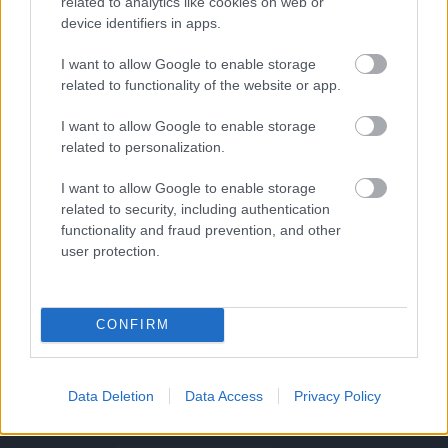
related to analytics like cookies on web or
device identifiers in apps.
Támogatás
I want to allow Google to enable storage
related to functionality of the website or app.
Támogasd adományoddal
I want to allow Google to enable storage
a ManUtdFanatics.hu működését!
related to personalization.
I want to allow Google to enable storage
related to security, including authentication
functionality and fraud prevention, and other
user protection.
Kapcsolódó hírek
CONFIRM
Címkék
Data Deletion
Data Access
Privacy Policy