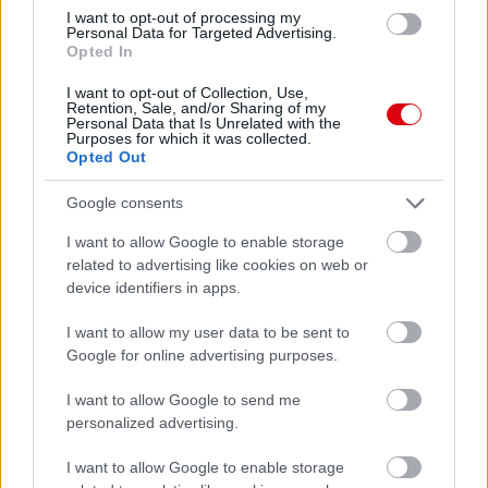
I want to opt-out of processing my
Personal Data for Targeted Advertising.
Opted In
Meccs Center
I want to opt-out of Collection, Use,
Retention, Sale, and/or Sharing of my
Personal Data that Is Unrelated with the
Purposes for which it was collected.
Paris Saint-Germain
vs
Opted Out
Manchester United
Google consents
Felkészülési szezon 4. mérkőzés
I want to allow Google to enable storage
Nya Ullevi, Göteborg
related to advertising like cookies on web or
2026-08-08 17:00
device identifiers in apps.
I want to allow my user data to be sent to
Google for online advertising purposes.
Leeds United
vs
Manchester United
2026-08-12 20:30
I want to allow Google to send me
AC Milan
vs
Manchester United
2026-08-15 18:00
personalized advertising.
ELŐZŐ MÉRKŐZÉSEK
I want to allow Google to enable storage