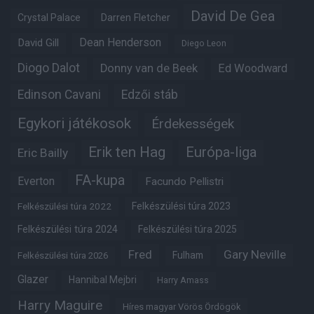
David De Gea
Crystal Palace
Darren Fletcher
Dean Henderson
David Gill
Diego Leon
Diogo Dalot
Donny van de Beek
Ed Woodward
Edinson Cavani
Edzői stáb
Egykori játékosok
Érdekességek
Erik ten Hag
Európa-liga
Eric Bailly
FA-kupa
Everton
Facundo Pellistri
Felkészülési túra 2022
Felkészülési túra 2023
Felkészülési túra 2024
Felkészülési túra 2025
Fred
Gary Neville
Fulham
Felkészülési túra 2026
Glazer
Hannibal Mejbri
Harry Amass
Harry Maguire
Híres magyar Vörös Ördögök