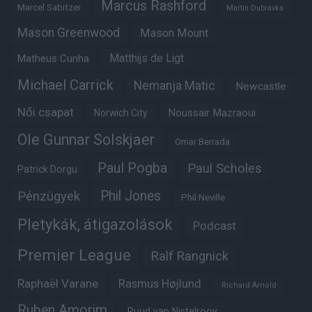
Marcus Rashford
Marcel Sabitzer
Martin Dubravka
Mason Greenwood
Mason Mount
Matheus Cunha
Matthijs de Ligt
Michael Carrick
Nemanja Matic
Newcastle
Női csapat
Noussair Mazraoui
Norwich City
Ole Gunnar Solskjaer
Omar Berrada
Paul Pogba
Paul Scholes
Patrick Dorgu
Phil Jones
Pénzügyek
Phil Neville
Pletykák, átigazolások
Podcast
Premier League
Ralf Rangnick
Raphaël Varane
Rasmus Højlund
Richard Arnold
Ruben Amorim
Ruud van Nistelrooy