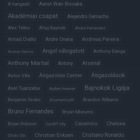
Aaron Wan-Bissaka
A hangadó
Akadémiai csapat
Alejandro Garnacho
Alex Telles
Altay Bayindir
Alvaro Fernandez
Amad Diallo
Andre Onana
Andreas Pereira
Angol válogatott
Anthony Elanga
Andrey Santos
Anthony Martial
Arsenal
Antony
Átigazolások
Átigazolási Center
Aston Villa
Bajnokok Ligája
Axel Tuanzebe
Ayden Heaven
Benjamin Sesko
Brandon Williams
Bournemouth
Bruno Fernandes
Bryan Mbeumo
Casemiro
Chelsea
Bryan Robson
Cardiff City
Christian Eriksen
Cristiano Ronaldo
Chido Obi