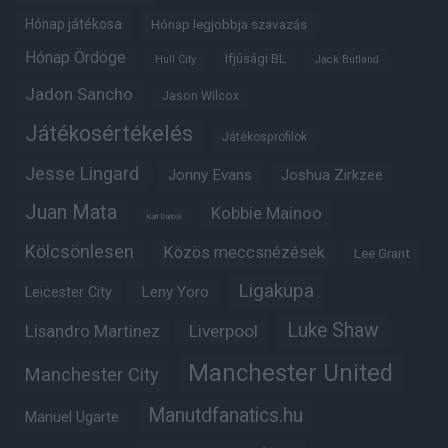
Hónap játékosa
Hónap legjobbja szavazás
Hónap Ördöge
Ifjúsági BL
Hull City
Jack Butland
Jadon Sancho
Jason Wilcox
Játékosértékelés
Játékosprofilok
Jesse Lingard
Jonny Evans
Joshua Zirkzee
Juan Mata
Kobbie Mainoo
Karl Darlow
Kölcsönlesen
Közös meccsnézések
Lee Grant
Ligakupa
Leny Yoro
Leicester City
Luke Shaw
Lisandro Martinez
Liverpool
Manchester United
Manchester City
Manutdfanatics.hu
Manuel Ugarte