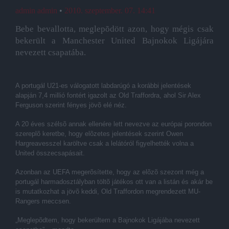
admin admin
•
2010. szeptember. 07. 14:41
Bebe bevallotta, meglepõdött azon, hogy mégis csak
bekerült a Manchester United Bajnokok Ligájára
nevezett csapatába.
A portugál U21-es válogatott labdarúgó a korábbi jelentések
alapján 7,4 millió fontért igazolt az Old Traffordra, ahol Sir Alex
Ferguson szerint fényes jövõ elé néz.
A 20 éves szélsõ annak ellenére lett nevezve az európai porondon
szereplõ keretbe, hogy elõzetes jelentések szerint Owen
Hargreavesszel karöltve csak a lelátóról figyelhették volna a
United összecsapásait.
Azonban az UEFA megerõsítette, hogy az elõzõ szezont még a
portugál harmadosztályban töltõ játékos ott van a listán és akár be
is mutatkozhat a jövõ keddi, Old Traffordon megrendezett MU-
Rangers meccsen.
„Meglepõdtem, hogy bekerültem a Bajnokok Ligájába nevezett