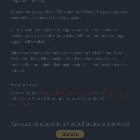
csapatba” – mondta.
„Számomra ez egy álom. Soha nem gondoltam, hogy ez egyszer
megtörténik, de nagyon boldog vagyok.”
„Csak abban reménykedem, hogy visszatér az önbizalmam
mihelyst pályára léphetek és gólokat lõhetek, mert tudom, hogy
hogyan kell betalálni.”
„Minden nap nagyon keményen dolgozom az edzéseken. Arra
törekszem, hogy kihasználjam az adódó lehetõségeket, és
remélhetõleg profitálni tudok majd ezekbõl” – zárta nyilatkozatát a
portugál.
Skysports.com
Kövess minket
Facebookon
,
Instagramon
és
YouTube-on is!
Töltsd le a ManUtdFanatics.hu mobil applikációt
Androidra
és
iOS-re
!
Támogasd adományoddal a ManUtdFanatics.hu működését!