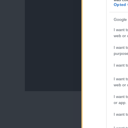
Opted 
Google 
I want t
web or d
I want t
purpose
I want 
I want t
web or d
I want t
or app.
I want t
I want t