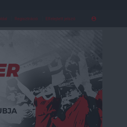
ldal
Regisztráció
Elfelejtett jelszó