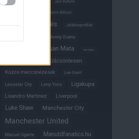
Ifjúsági BL
Hull City
Jack Butland
Jadon Sancho
Jason Wilcox
Játékosértékelés
Játékosprofilok
Jesse Lingard
Jonny Evans
Juan Mata
Joshua Zirkzee
Karl Darlow
Kölcsönlesen
Kobbie Mainoo
Közös meccsnézések
Lee Grant
Ligakupa
Leny Yoro
Leicester City
Lisandro Martinez
Liverpool
Luke Shaw
Manchester City
Manchester United
Manutdfanatics.hu
Manuel Ugarte