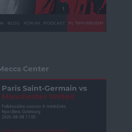
IA
BLOG
FÓRUM
PODCAST
PL TIPPVERSENY
Meccs Center
Paris Saint-Germain
vs
Manchester United
Felkészülési szezon 4. mérkőzés
Nya Ullevi, Göteborg
2026-08-08 17:00
1 nap 21 óra 51 perc 7 másodperc