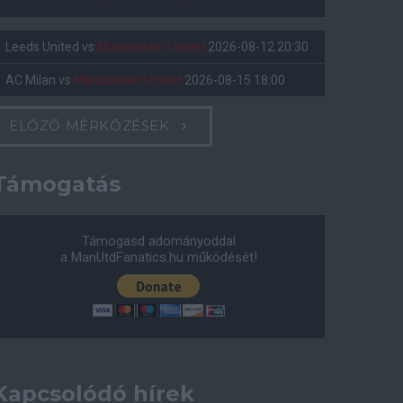
Leeds United
vs
Manchester United
2026-08-12 20:30
AC Milan
vs
Manchester United
2026-08-15 18:00
ELŐZŐ MÉRKŐZÉSEK
Támogatás
Támogasd adományoddal
a ManUtdFanatics.hu működését!
Kapcsolódó hírek