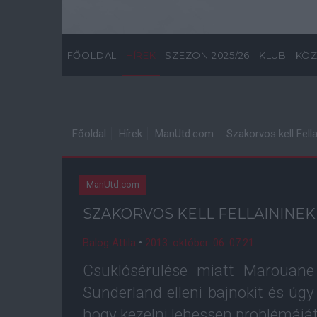
FŐOLDAL
HÍREK
SZEZON 2025/26
KLUB
KÖZ
Főoldal
Hírek
ManUtd.com
Szakorvos kell Fella
ManUtd.com
SZAKORVOS KELL FELLAININEK
Balog Attila
•
2013. október. 06. 07:21
Csuklósérülése miatt Marouane 
Sunderland elleni bajnokit és úgy
hogy kezelni lehessen problémáját