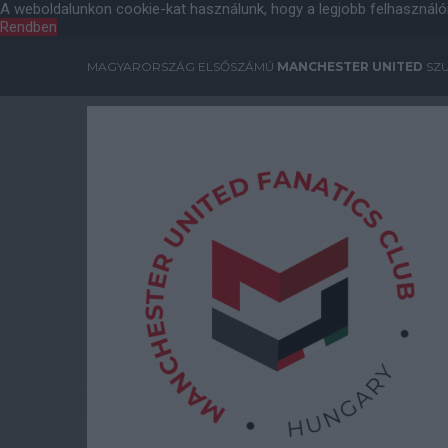
A weboldalunkon cookie-kat használunk, hogy a legjobb felhasználó
Rendben
MAGYARORSZÁG ELSŐSZÁMÚ
MANCHESTER UNITED
SZU