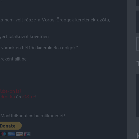
ás nem volt része a Vörös Ördögök keretének azóta,
ert találkozót követõen.
 várunk és hétfõn kiderülnek a dolgok."
eként állt be.
ube-on is!
droidra
és
iOS-re
!
ManUtdFanatics.hu működését!