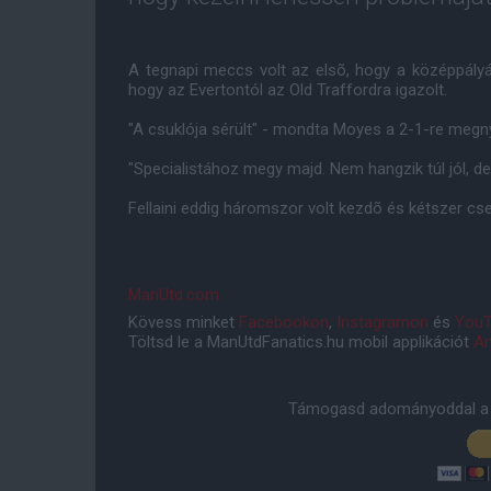
A tegnapi meccs volt az elsõ, hogy a középpály
hogy az Evertontól az Old Traffordra igazolt.
"A csuklója sérült" - mondta Moyes a 2-1-re megny
"Specialistához megy majd. Nem hangzik túl jól, de
Fellaini eddig háromszor volt kezdõ és kétszer cser
ManUtd.com
Kövess minket
Facebookon
,
Instagramon
és
YouT
Töltsd le a ManUtdFanatics.hu mobil applikációt
An
Támogasd adományoddal a 