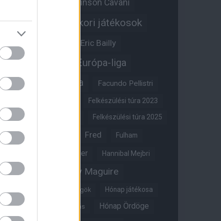
Edinson Cavani
Ed Woodward
Egykori játékosok
Edzői stáb
Érdekességek
Eric Bailly
Erik ten Hag
Európa-liga
FA-kupa
Everton
Facundo Pellistri
Felkészülési túra 2022
Felkészülési túra 2023
Felkészülési túra 2024
Felkészülési túra 2025
Fred
Fulham
Felkészülési túra 2026
Gary Neville
Glazer
Hannibal Mejbri
Harry Maguire
Harry Amass
Hónap játékosa
Híres magyar Vörös Ördögök
Hónap Ördöge
Hónap legjobbja szavazás