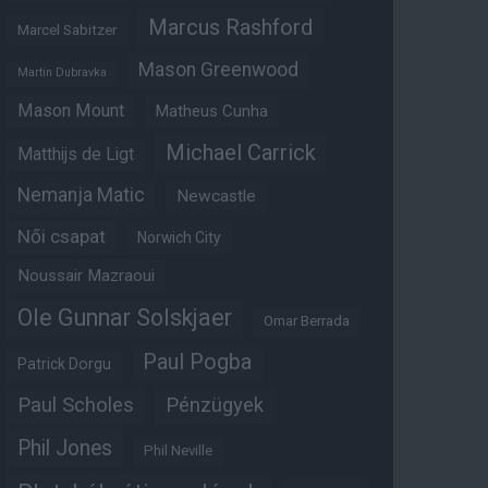
Marcus Rashford
Marcel Sabitzer
Mason Greenwood
Martin Dubravka
Mason Mount
Matheus Cunha
Michael Carrick
Matthijs de Ligt
Nemanja Matic
Newcastle
Női csapat
Norwich City
Noussair Mazraoui
Ole Gunnar Solskjaer
Omar Berrada
Paul Pogba
Patrick Dorgu
Paul Scholes
Pénzügyek
Phil Jones
Phil Neville