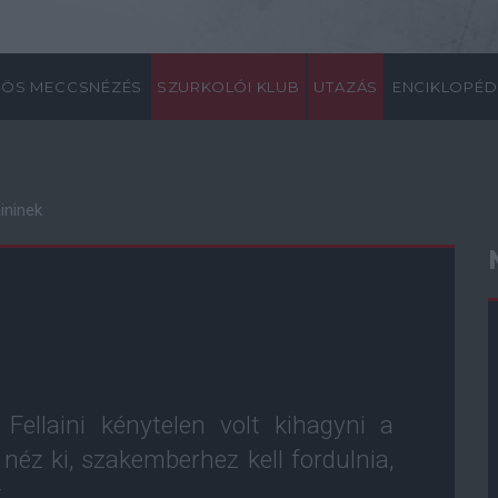
ÖS MECCSNÉZÉS
SZURKOLÓI KLUB
UTAZÁS
ENCIKLOPÉD
ininek
Fellaini kénytelen volt kihagyni a
 néz ki, szakemberhez kell fordulnia,
.