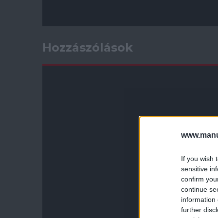
Hozzászólások
www.manut
If you wish 
sensitive in
confirm you
continue se
information 
further disc