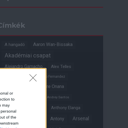
Címkék
Aaron Wan-Bissaka
A hangadó
Akadémiai csapat
Alejandro Garnacho
Alex Telles
Altay Bayindir
Alvaro Fernandez
Amad Diallo
Andre Onana
sonal or
Andreas Pereira
Andrey Santos
ection to
ou may
Angol válogatott
Anthony Elanga
 personal
out of the
Anthony Martial
Arsenal
Antony
 downstream