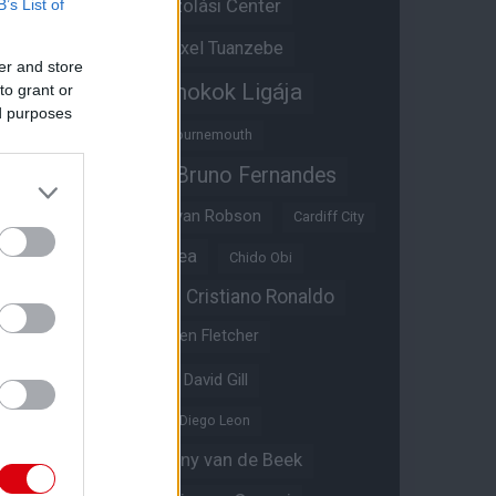
Átigazolási Center
B’s List of
Aston Villa
Átigazolások
Axel Tuanzebe
er and store
Bajnokok Ligája
to grant or
Ayden Heaven
ed purposes
Benjamin Sesko
Bournemouth
Bruno Fernandes
Brandon Williams
Bryan Mbeumo
Bryan Robson
Cardiff City
Casemiro
Chelsea
Chido Obi
Christian Eriksen
Cristiano Ronaldo
Crystal Palace
Darren Fletcher
David De Gea
David Gill
Dean Henderson
Diego Leon
Diogo Dalot
Donny van de Beek