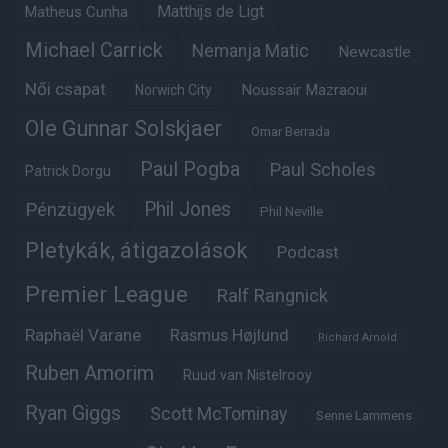
Matheus Cunha
Matthijs de Ligt
Michael Carrick
Nemanja Matic
Newcastle
Női csapat
Noussair Mazraoui
Norwich City
Ole Gunnar Solskjaer
Omar Berrada
Paul Pogba
Paul Scholes
Patrick Dorgu
Phil Jones
Pénzügyek
Phil Neville
Pletykák, átigazolások
Podcast
Premier League
Ralf Rangnick
Raphaël Varane
Rasmus Højlund
Richard Arnold
Ruben Amorim
Ruud van Nistelrooy
Ryan Giggs
Scott McTominay
Senne Lammens