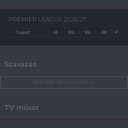
PREMIER LEAGUE 2026/27
Csapat
M
RG
KG
GK
P
Szavazás
KORÁBBI SZAVAZÁSOK
TV műsor