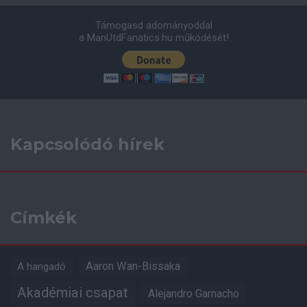
Támogasd adományoddal
a ManUtdFanatics.hu működését!
Kapcsolódó hírek
Címkék
Aaron Wan-Bissaka
A hangadó
Akadémiai csapat
Alejandro Garnacho