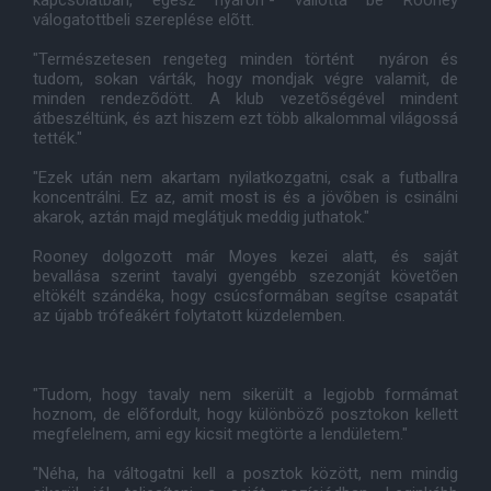
kapcsolatban, egész nyáron"- vallotta be Rooney
válogatottbeli szereplése elõtt.
"Természetesen rengeteg minden történt nyáron és
tudom, sokan várták, hogy mondjak végre valamit, de
minden rendezõdött. A klub vezetõségével mindent
átbeszéltünk, és azt hiszem ezt több alkalommal világossá
tették."
"Ezek után nem akartam nyilatkozgatni, csak a futballra
koncentrálni. Ez az, amit most is és a jövõben is csinálni
akarok, aztán majd meglátjuk meddig juthatok."
Rooney dolgozott már Moyes kezei alatt, és saját
bevallása szerint tavalyi gyengébb szezonját követõen
eltökélt szándéka, hogy csúcsformában segítse csapatát
az újabb trófeákért folytatott küzdelemben.
"Tudom, hogy tavaly nem sikerült a legjobb formámat
hoznom, de elõfordult, hogy különbözõ posztokon kellett
megfelelnem, ami egy kicsit megtörte a lendületem."
"Néha, ha váltogatni kell a posztok között, nem mindig