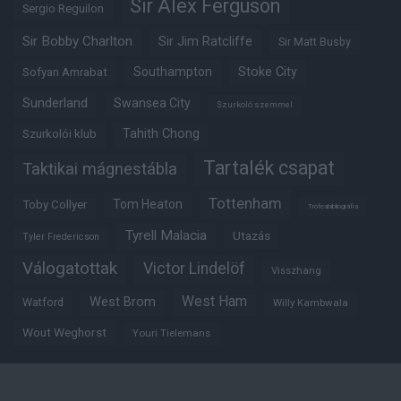
Sir Alex Ferguson
Sergio Reguilon
Sir Bobby Charlton
Sir Jim Ratcliffe
Sir Matt Busby
Southampton
Stoke City
Sofyan Amrabat
Sunderland
Swansea City
Szurkoló szemmel
Tahith Chong
Szurkolói klub
Tartalék csapat
Taktikai mágnestábla
Tottenham
Tom Heaton
Toby Collyer
Trófeabibliográfia
Tyrell Malacia
Utazás
Tyler Fredericson
Válogatottak
Victor Lindelöf
Visszhang
West Ham
West Brom
Watford
Willy Kambwala
Wout Weghorst
Youri Tielemans