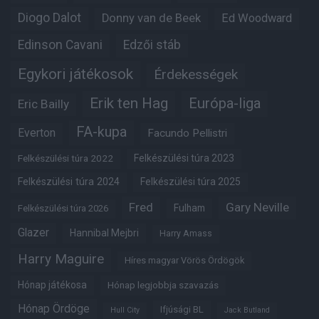
Diogo Dalot
Donny van de Beek
Ed Woodward
Edinson Cavani
Edzői stáb
Egykori játékosok
Érdekességek
Erik ten Hag
Európa-liga
Eric Bailly
FA-kupa
Everton
Facundo Pellistri
Felkészülési túra 2022
Felkészülési túra 2023
Felkészülési túra 2024
Felkészülési túra 2025
Fred
Gary Neville
Fulham
Felkészülési túra 2026
Glazer
Hannibal Mejbri
Harry Amass
Harry Maguire
Híres magyar Vörös Ördögök
Hónap játékosa
Hónap legjobbja szavazás
Hónap Ördöge
Ifjúsági BL
Hull City
Jack Butland