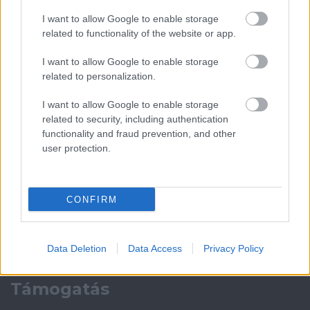
I want to allow Google to enable storage
Paris Saint-Germain
vs
related to functionality of the website or app.
Manchester United
I want to allow Google to enable storage
related to personalization.
Felkészülési szezon 4. mérkőzés
Nya Ullevi, Göteborg
I want to allow Google to enable storage
2026-08-08 17:00
related to security, including authentication
functionality and fraud prevention, and other
0 nap 9 óra 22 perc 44 másodperc
user protection.
Leeds United
vs
Manchester United
2026-08-12 20:30
CONFIRM
AC Milan
vs
Manchester United
2026-08-15 18:00
ELŐZŐ MÉRKŐZÉSEK
Data Deletion
Data Access
Privacy Policy
Támogatás