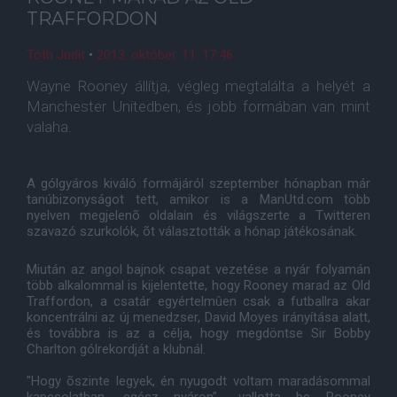
TRAFFORDON
Tóth Judit
•
2013. október. 11. 17:46
Wayne Rooney állítja, végleg megtalálta a helyét a
Manchester Unitedben, és jobb formában van mint
valaha.
A gólgyáros kiváló formájáról szeptember hónapban már
tanúbizonyságot tett, amikor is a ManUtd.com több
nyelven megjelenõ oldalain és világszerte a Twitteren
szavazó szurkolók, õt választották a hónap játékosának.
Miután az angol bajnok csapat vezetése a nyár folyamán
több alkalommal is kijelentette, hogy Rooney marad az Old
Traffordon, a csatár egyértelmûen csak a futballra akar
koncentrálni az új menedzser, David Moyes irányítása alatt,
és továbbra is az a célja, hogy megdöntse Sir Bobby
Charlton gólrekordját a klubnál.
"Hogy õszinte legyek, én nyugodt voltam maradásommal