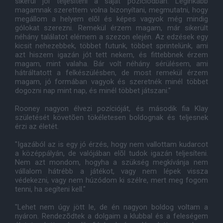
sikerül jól teljesíteni a saját pozíciódban. Leginkább
magamnak szerettem volna bizonyítani, megmutatni, hogy
megállom a helyem elõl és képes vagyok még mindig
gólokat szerezni. Remekül érzem magam, már sikerült
néhány találatot elérnem a szezon elején. Az edzések egy
kicsit nehezebbek, többet futunk, többet sprintelünk, ami
azt hiszem igazán jót tett nekem, és fittebbnek érzem
magam, mint valaha. Bár volt néhány sérülésem, ami
hátráltatott a felkészülésben, de most remekül érzem
magam, jó formában vagyok és szeretnék minél többet
dogozni nap mint nap, és minél többet játszani."
Rooney nagyon élvezi pozícióját, és második fia Klay
születését követõen tökéletesen boldognak és teljesnek
érzi az életét.
"Igazából az is egy jó érzés, hogy nem vallottam kudarcot
a középpályán, de valójában elõl tudok igazán teljesíteni.
Nem azt mondom, hogyha a szükség megkívánja nem
vállalom hátrébb a játékot, vagy nem lépek vissza
védekezni, vagy nem húzódom ki szélre, mert meg fogom
tenni, ha segíteni kell."
"Lehet nem úgy jött le, de én nagyon boldog voltam a
nyáron. Rendezõdtek a dolgaim a klubbal és a feleségem