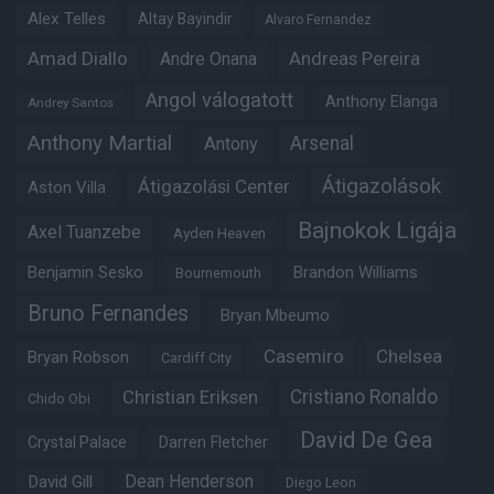
Alex Telles
Altay Bayindir
Alvaro Fernandez
Amad Diallo
Andre Onana
Andreas Pereira
Angol válogatott
Anthony Elanga
Andrey Santos
Anthony Martial
Arsenal
Antony
Átigazolások
Átigazolási Center
Aston Villa
Bajnokok Ligája
Axel Tuanzebe
Ayden Heaven
Benjamin Sesko
Brandon Williams
Bournemouth
Bruno Fernandes
Bryan Mbeumo
Casemiro
Chelsea
Bryan Robson
Cardiff City
Christian Eriksen
Cristiano Ronaldo
Chido Obi
David De Gea
Crystal Palace
Darren Fletcher
Dean Henderson
David Gill
Diego Leon