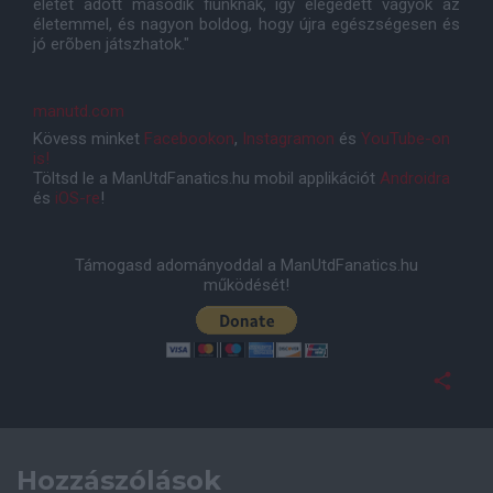
életet adott második fiúnknak, így elégedett vagyok az
életemmel, és nagyon boldog, hogy újra egészségesen és
jó erõben játszhatok."
manutd.com
Kövess minket
Facebookon
,
Instagramon
és
YouTube-on
is!
Töltsd le a ManUtdFanatics.hu mobil applikációt
Androidra
és
iOS-re
!
Támogasd adományoddal a ManUtdFanatics.hu
működését!
Hozzászólások