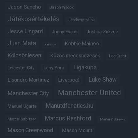
Jadon Sancho
Jason Wilcox
Játékosértékelés
Játékosprofilok
Jesse Lingard
Jonny Evans
Joshua Zirkzee
Juan Mata
Kobbie Mainoo
Karl Darlow
Kölcsönlesen
Közös meccsnézések
Lee Grant
Ligakupa
Leny Yoro
Leicester City
Luke Shaw
Lisandro Martinez
Liverpool
Manchester United
Manchester City
Manutdfanatics.hu
Manuel Ugarte
Marcus Rashford
Marcel Sabitzer
Martin Dubravka
Mason Greenwood
Mason Mount