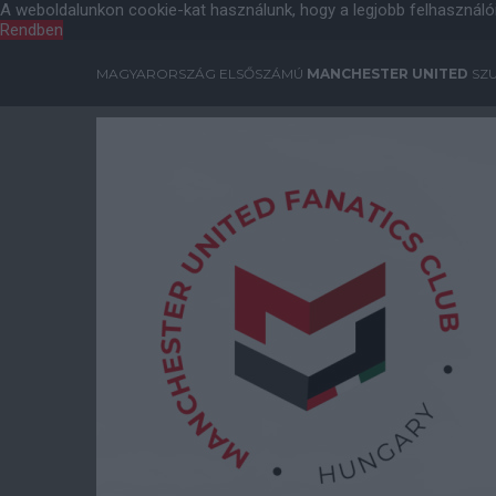
A weboldalunkon cookie-kat használunk, hogy a legjobb felhasználó
Rendben
MAGYARORSZÁG ELSŐSZÁMÚ
MANCHESTER UNITED
SZU