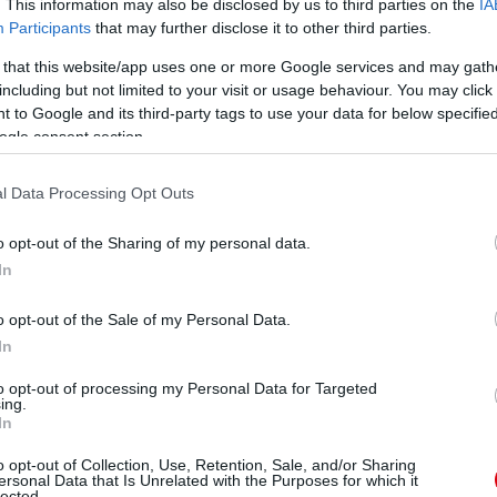
. This information may also be disclosed by us to third parties on the
IA
Participants
that may further disclose it to other third parties.
 that this website/app uses one or more Google services and may gath
including but not limited to your visit or usage behaviour. You may click 
 to Google and its third-party tags to use your data for below specifi
ogle consent section.
l Data Processing Opt Outs
o opt-out of the Sharing of my personal data.
In
o opt-out of the Sale of my Personal Data.
In
to opt-out of processing my Personal Data for Targeted
ing.
In
o opt-out of Collection, Use, Retention, Sale, and/or Sharing
ersonal Data that Is Unrelated with the Purposes for which it
lected.