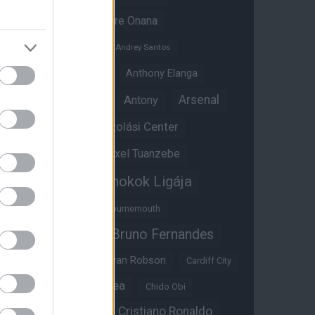
Amad Diallo
Andre Onana
Andreas Pereira
Andrey Santos
Angol válogatott
Anthony Elanga
Anthony Martial
Arsenal
Antony
Átigazolási Center
Aston Villa
Átigazolások
Axel Tuanzebe
Bajnokok Ligája
Ayden Heaven
Benjamin Sesko
Bournemouth
Bruno Fernandes
Brandon Williams
Bryan Mbeumo
Bryan Robson
Cardiff City
Casemiro
Chelsea
Chido Obi
Christian Eriksen
Cristiano Ronaldo