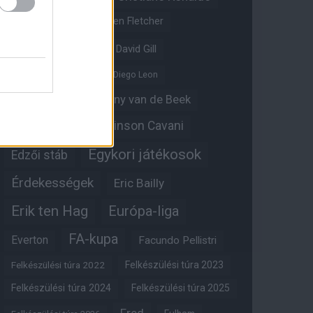
Crystal Palace
Darren Fletcher
David De Gea
David Gill
Dean Henderson
Diego Leon
Diogo Dalot
Donny van de Beek
Edinson Cavani
Ed Woodward
Egykori játékosok
Edzői stáb
Érdekességek
Eric Bailly
Erik ten Hag
Európa-liga
FA-kupa
Everton
Facundo Pellistri
Felkészülési túra 2022
Felkészülési túra 2023
Felkészülési túra 2024
Felkészülési túra 2025