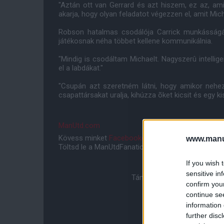
"Aztán ott van Gerrard és azt hiszem, ez az, a
akarja, hogy olyan feladatot végezzen el, amit Micha
Robson hatalmas csodálója Carrick munkásságá
játékosnak néha többet kellene kommunikálnia.
"Mindig is csodáltam Michaelt. Nagyszerû intelligen
el a labdákat."
"Csupán azt szeretném látni, hogy amikor nehe
csapattársakat uralja, kihúzza õket kicsit és egy k
ManUtd.com
Kövess minket
Facebookon
,
Instagramon
és
YouT
www.manut
Töltsd le a ManUtdFanatics.hu mobil applikációt
An
If you wish 
sensitive in
Támogasd adományoddal a 
confirm you
continue se
information 
further disc