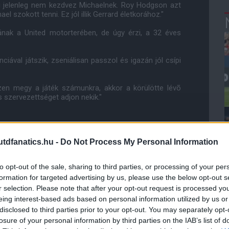
mi jelenleg nem kezdvez Michaelnek. Roy Hodgson azt
el szokott tenni. Ez jól illik Gerrard életkorához."
nak a United motorterében, de úgy érzi, a 32 éves
ciával játszik, zseniálisan passzol és igazán jól csípi
zen megy a játék számunkra, akkor a körülötte lévõ
is szervezettséget adjon nekik."
ube-on is!
dfanatics.hu -
Do Not Process My Personal Information
droidra
és
iOS-re
!
to opt-out of the sale, sharing to third parties, or processing of your per
formation for targeted advertising by us, please use the below opt-out s
ManUtdFanatics.hu működését!
r selection. Please note that after your opt-out request is processed y
eing interest-based ads based on personal information utilized by us or
disclosed to third parties prior to your opt-out. You may separately opt-
losure of your personal information by third parties on the IAB’s list of