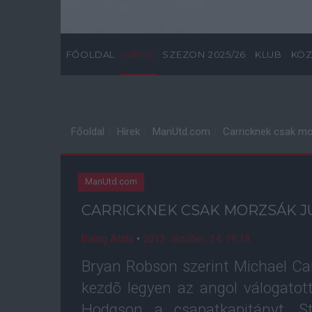
FŐOLDAL
HÍREK
SZEZON 2025/26
KLUB
KÖZ
Főoldal
Hírek
ManUtd.com
Carricknek csak mo
ManUtd.com
CARRICKNEK CSAK MORZSÁK J
Balog Attila
•
2013. október. 14. 19:13
Bryan Robson szerint Michael Car
kezdõ legyen az angol válogatot
Hodgson a csapatkapitányt, S