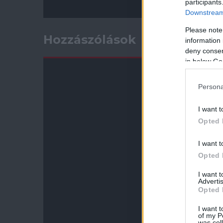
participants
Downstream 
Please note
Hozzászólások
information 
deny consent
in below Go
Persona
I want t
Opted 
I want t
Opted 
I want 
Advertis
Opted 
I want t
of my P
was col