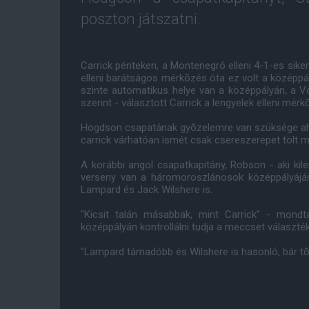
poszton játszatni.
Carrick pénteken, a Montenegró elleni 4-1-es siker s
elleni barátságos mérkõzés óta ez volt a középpál
szinte automatikus helye van a középpályán, a V
szerint - választott Carrick a lengyelek elleni mé
Hogdson csapatának gyõzelemre van szüksége ahho
carrick várhatóan ismét csak csereszerepet tölt m
A korábbi angol csapatkapitány, Robson - aki kil
verseny van a háromoroszlánosok középpályáján,
Lampard és Jack Wilshere is.
"Kicsit talán másabbak, mint Carrick" - mon
középpályán kontrollálni tudja a meccset választé
"Lampard támadóbb és Wilshere is hasonló, bár tõle