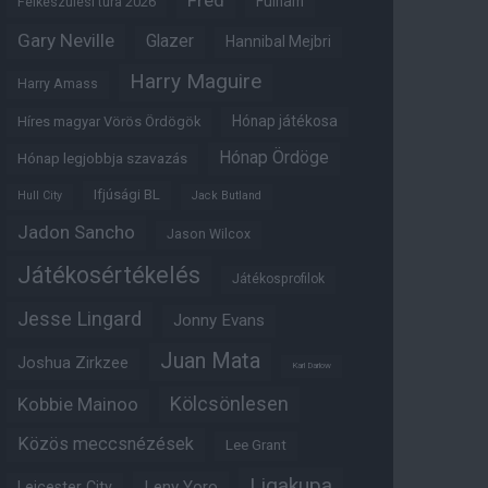
Fred
Fulham
Felkészülési túra 2026
Gary Neville
Glazer
Hannibal Mejbri
Harry Maguire
Harry Amass
Hónap játékosa
Híres magyar Vörös Ördögök
Hónap Ördöge
Hónap legjobbja szavazás
Ifjúsági BL
Hull City
Jack Butland
Jadon Sancho
Jason Wilcox
Játékosértékelés
Játékosprofilok
Jesse Lingard
Jonny Evans
Juan Mata
Joshua Zirkzee
Karl Darlow
Kölcsönlesen
Kobbie Mainoo
Közös meccsnézések
Lee Grant
Ligakupa
Leny Yoro
Leicester City