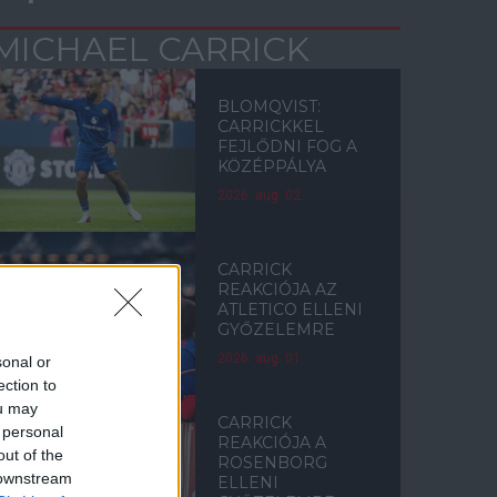
MICHAEL CARRICK
BLOMQVIST:
CARRICKKEL
FEJLŐDNI FOG A
KÖZÉPPÁLYA
2026. aug. 02.
CARRICK
REAKCIÓJA AZ
ATLETICO ELLENI
GYŐZELEMRE
2026. aug. 01.
sonal or
ection to
ou may
CARRICK
 personal
REAKCIÓJA A
out of the
ROSENBORG
 downstream
ELLENI