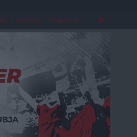
ldal
Regisztráció
Elfelejtett jelszó