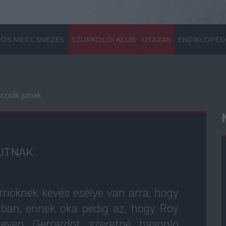
ÖS MECCSNÉZÉS
SZURKOLÓI KLUB
UTAZÁS
ENCIKLOPÉD
rzsák jutnak
UTNAK
ricknek kevés esélye van arra, hogy
tban, ennek oka pedig az, hogy Roy
teven Gerrardot szeretné hasonló