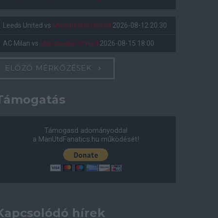
Leeds United
vs
Manchester United
2026-08-12 20:30
AC Milan
vs
Manchester United
2026-08-15 18:00
ELŐZŐ MÉRKŐZÉSEK
Támogatás
Támogasd adományoddal
a ManUtdFanatics.hu működését!
Kapcsolódó hírek