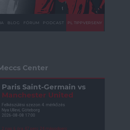
IA
BLOG
FÓRUM
PODCAST
PL TIPPVERSENY
Meccs Center
Paris Saint-Germain
vs
Manchester United
Felkészülési szezon 4. mérkőzés
Nya Ullevi, Göteborg
2026-08-08 17:00
2 nap 6 óra 47 perc 23 másodperc