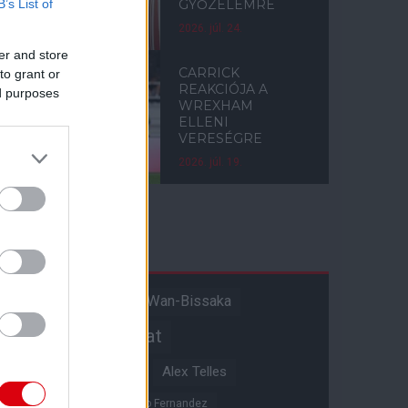
B’s List of
GYŐZELEMRE
2026. júl. 24.
er and store
CARRICK
to grant or
REAKCIÓJA A
ed purposes
WREXHAM
ELLENI
VERESÉGRE
2026. júl. 19.
Címkék
Aaron Wan-Bissaka
A hangadó
Akadémiai csapat
Alejandro Garnacho
Alex Telles
Altay Bayindir
Alvaro Fernandez