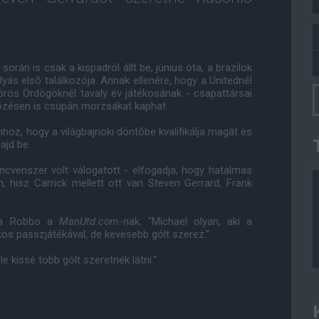
orán is csak a kispadról állt be, június óta, a brazilok
yás elsõ találkozója. Annak ellenére, hogy a Unitednél
örös Ördögöknél tavaly év játékosának - csapattársai
rkõzésen is csupán morzsákat kaphat.
z, hogy a világbajnoki döntõbe kvalifikálja magát és
ajd be.
encvenszer volt válogatott - elfogadja, hogy hatalmas
 hisz Carrick mellett ott van Steven Gerrard, Frank
dta Robbo a
ManUtd.com
-nak. "Michael olyan, aki a
kos passzjátékával, de kevesebb gólt szerez."
 kissé több gólt szeretnék látni."