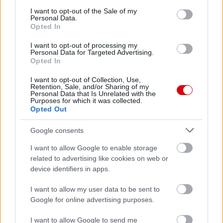
consent section.
I want to opt-out of the Sale of my
Personal Data.
Opted In
I want to opt-out of processing my
Personal Data for Targeted Advertising.
Opted In
I want to opt-out of Collection, Use,
Retention, Sale, and/or Sharing of my
Personal Data that Is Unrelated with the
Meccs Center
Purposes for which it was collected.
Opted Out
Google consents
Paris Saint-Germain
vs
I want to allow Google to enable storage
Manchester United
related to advertising like cookies on web or
device identifiers in apps.
Felkészülési szezon 4. mérkőzés
Nya Ullevi, Göteborg
I want to allow my user data to be sent to
2026-08-08 17:00
Google for online advertising purposes.
0 nap 13 óra 31 perc 9 másodperc
I want to allow Google to send me