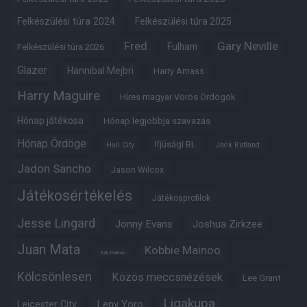
Felkészülési túra 2024
Felkészülési túra 2025
Fred
Gary Neville
Fulham
Felkészülési túra 2026
Glazer
Hannibal Mejbri
Harry Amass
Harry Maguire
Híres magyar Vörös Ördögök
Hónap játékosa
Hónap legjobbja szavazás
Hónap Ördöge
Ifjúsági BL
Hull City
Jack Butland
Jadon Sancho
Jason Wilcox
Játékosértékelés
Játékosprofilok
Jesse Lingard
Jonny Evans
Joshua Zirkzee
Juan Mata
Kobbie Mainoo
Karl Darlow
Kölcsönlesen
Közös meccsnézések
Lee Grant
Ligakupa
Leny Yoro
Leicester City