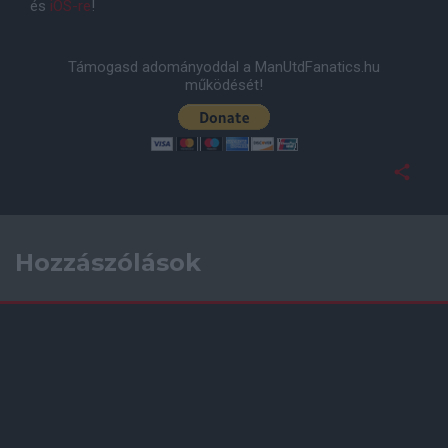
és
iOS-re
!
Támogasd adományoddal a ManUtdFanatics.hu
működését!
Hozzászólások