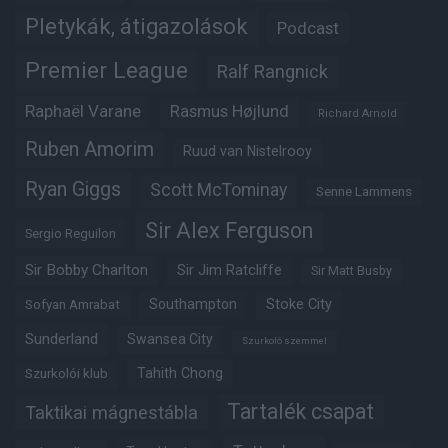
Pletykák, átigazolások
Podcast
Premier League
Ralf Rangnick
Raphaël Varane
Rasmus Højlund
Richard Arnold
Ruben Amorim
Ruud van Nistelrooy
Ryan Giggs
Scott McTominay
Senne Lammens
Sir Alex Ferguson
Sergio Reguilon
Sir Bobby Charlton
Sir Jim Ratcliffe
Sir Matt Busby
Southampton
Stoke City
Sofyan Amrabat
Sunderland
Swansea City
Szurkoló szemmel
Tahith Chong
Szurkolói klub
Tartalék csapat
Taktikai mágnestábla