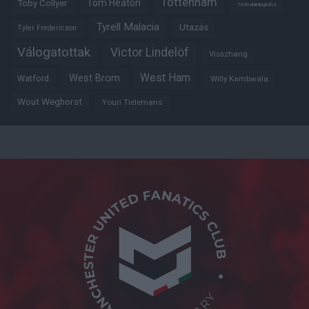
Tottenham
Tom Heaton
Toby Collyer
Trófeabibliográfia
Tyrell Malacia
Utazás
Tyler Fredericson
Válogatottak
Victor Lindelöf
Visszhang
West Ham
West Brom
Watford
Willy Kambwala
Wout Weghorst
Youri Tielemans