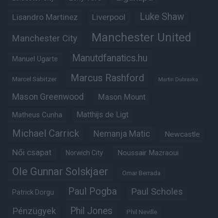
Luke Shaw
Lisandro Martinez
Liverpool
Manchester United
Manchester City
Manutdfanatics.hu
Manuel Ugarte
Marcus Rashford
Marcel Sabitzer
Martin Dubravka
Mason Greenwood
Mason Mount
Matheus Cunha
Matthijs de Ligt
Michael Carrick
Nemanja Matic
Newcastle
Női csapat
Noussair Mazraoui
Norwich City
Ole Gunnar Solskjaer
Omar Berrada
Paul Pogba
Paul Scholes
Patrick Dorgu
Phil Jones
Pénzügyek
Phil Neville