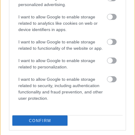
personalized advertising.
Leeds United
vs
Manchester United
2026-08-12 20:30
I want to allow Google to enable storage
AC Milan
vs
Manchester United
2026-08-15 18:00
related to analytics like cookies on web or
device identifiers in apps.
ELŐZŐ MÉRKŐZÉSEK
I want to allow Google to enable storage
related to functionality of the website or app.
Támogatás
I want to allow Google to enable storage
related to personalization.
Támogasd adományoddal
I want to allow Google to enable storage
a ManUtdFanatics.hu működését!
related to security, including authentication
functionality and fraud prevention, and other
user protection.
CONFIRM
Kapcsolódó hírek