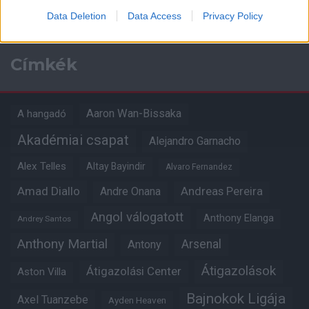
Data Deletion
Data Access
Privacy Policy
Címkék
Aaron Wan-Bissaka
A hangadó
Akadémiai csapat
Alejandro Garnacho
Alex Telles
Altay Bayindir
Alvaro Fernandez
Amad Diallo
Andre Onana
Andreas Pereira
Angol válogatott
Anthony Elanga
Andrey Santos
Anthony Martial
Arsenal
Antony
Átigazolások
Átigazolási Center
Aston Villa
Bajnokok Ligája
Axel Tuanzebe
Ayden Heaven