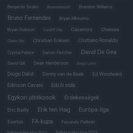
Benjamin Sesko
Brandon Williams
Bournemouth
Bruno Fernandes
Bryan Mbeumo
Casemiro
Chelsea
Bryan Robson
Cardiff City
Christian Eriksen
Cristiano Ronaldo
Chido Obi
David De Gea
Crystal Palace
Darren Fletcher
Dean Henderson
David Gill
Diego Leon
Diogo Dalot
Donny van de Beek
Ed Woodward
Edinson Cavani
Edzői stáb
Egykori játékosok
Érdekességek
Erik ten Hag
Európa-liga
Eric Bailly
FA-kupa
Everton
Facundo Pellistri
Felkészülési túra 2022
Felkészülési túra 2023