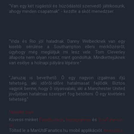
"Van egy két rúgástól és húzódástól szenvedõ játékosunk,
ahogy minden csapatnak" - kezdte a skót menedzser.
"Vida és Rio jól haladnak. Danny Welbecknek van egy
kisebb sérülése a Southampton elleni mérkõzésrõl,
úgyhogy még meglátjuk mi lesz vele. Tom Cleverley
állapota nem olyan rossz, mint gondoltuk. Mindkettejüknek
van esélye a holnapi pályára lépésre."
"Januzaj is bevethetõ. Õ egy nagyon izgalmas ifjú
tehetség, aki idõrõl-idõre hatalmasat fejlõdik. Biztos
vagyok benne, hogy õ olyasvalaki, aki a Manchester United
jövõjében hatalmas szerepet fog betölteni. Õ egy kivételes
tehetség."
Manutd.com
Kövess minket
Facebookon
,
Instagramon
és
YouTube-on
is!
Töltsd le a ManUtdFanatics.hu mobil applikációt
Androidra