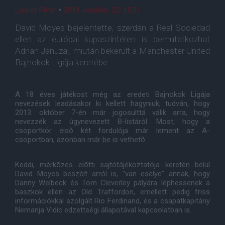
Lakner Péter
•
2013. október. 22. 15:31
David Moyes bejelentette, szerdán a Real Sociedad
ellen az európai kupaszíntéren is bemutatkozhat
Adnan Januzaj, miután bekerült a Manchester United
Bajnokok Ligája keretébe.
A 18 éves játékost még az eredeti Bajnokok Ligája
nevezések leadásakor ki kellett hagyniuk, tudván, hogy
2013. október 7-én már jogosulttá válik arra, hogy
nevezzék az úgynevezett B-listáról. Most, hogy a
csoportkör elsõ két fordulója már lement az A-
csoportban, azonban már be is vethetõ.
Keddi, mérkõzés elõtti sajtótájékoztatója keretén belül
David Moyes beszélt arról is, "van esélye" annak, hogy
Danny Welbeck és Tom Cleverley pályára léphessenek a
baszkok ellen az Old Traffordon, emellett pedig friss
információkkal szolgált Rio Ferdinand, és a csapatkapitány
Nemanja Vidic edzettségi állapotával kapcsolatban is.