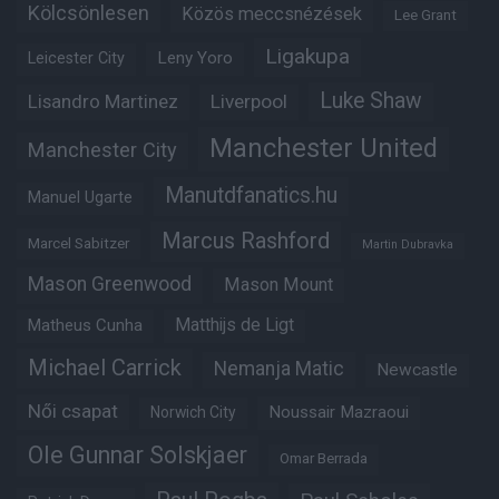
Kölcsönlesen
Közös meccsnézések
Lee Grant
Ligakupa
Leny Yoro
Leicester City
Luke Shaw
Lisandro Martinez
Liverpool
Manchester United
Manchester City
Manutdfanatics.hu
Manuel Ugarte
Marcus Rashford
Marcel Sabitzer
Martin Dubravka
Mason Greenwood
Mason Mount
Matheus Cunha
Matthijs de Ligt
Michael Carrick
Nemanja Matic
Newcastle
Női csapat
Noussair Mazraoui
Norwich City
Ole Gunnar Solskjaer
Omar Berrada