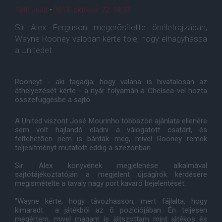
Tóth Judit
•
2013. október. 22. 18:32
Sir Alex Ferguson megerõsítette önéletrajzában,
Wayne Rooney valóban kérte tõle, hogy elhagyhassa
a Unitedet.
Rooneyt - aki tagadja, hogy valaha is hivatalosan az
áthelyezését kérte - a nyár folyamán a Chelsea-vel hozta
összefüggésbe a sajtó.
A United viszont José Mourinho többszöri ajánlata ellenére
sem volt hajlandó eladni a válogatott csatárt, és
feltehetõen nem is bánták meg, mivel Rooney remek
teljesítményt mutatott eddig a szezonban.
Sir Alex könyvének megjelenése alkalmával
sajtótájékoztatóján a megjelent újságírók kérdésére
megismételte a tavaly nagy port kavaró bejelentését.
"Wayne kérte, hogy távozhasson, mert fájlalta, hogy
kimaradt a játékból az õ pozíciójában. Én teljesen
megértem, mivel magam is játszottam mint játékos és