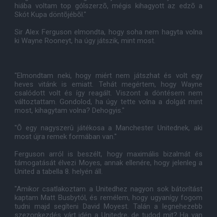
hiába voltam top gólszerzõ, mégis kihagyott az edzõ a
Skót Kupa döntõjébõl."
Sir Alex Ferguson elmondta, hogy soha nem hagyta volna
ki Wayne Rooneyt, ha úgy játszik, mint most.
"Elmondtam neki, hogy miért nem játszhat és volt egy
heves vitánk is emiatt. Tehát megértem, hogy Wayne
csalódott volt és így reagált. Viszont a döntésem nem
változtattam. Gondolod, ha úgy tette volna a dolgát mint
most, kihagytam volna? Dehogyis."
"Õ egy nagyszerû játékosa a Manchester Unitednek, aki
most újra remek formában van."
Ferguson arról is beszélt, hogy maximális bizalmát és
támogatását élvezi Moyes, annak ellenére, hogy jelenleg a
United a tabella 8. helyén áll.
"Amikor csatlakoztam a Unitedhez nagyon sok bátorítást
kaptam Matt Busbytól, és remélem, hogy ugyanígy fogom
tudni majd segíteni David Moyest. Talán a legnehezebb
szezonkezdés várt idén a Unitedre, de tudod mit? Ha van