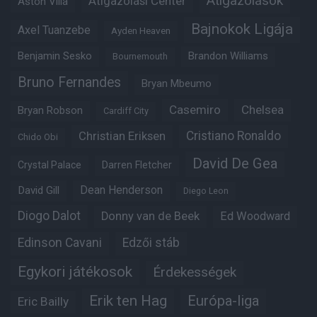
Átigazolások
Átigazolási Center
Aston Villa
Bajnokok Ligája
Axel Tuanzebe
Ayden Heaven
Benjamin Sesko
Brandon Williams
Bournemouth
Bruno Fernandes
Bryan Mbeumo
Casemiro
Chelsea
Bryan Robson
Cardiff City
Christian Eriksen
Cristiano Ronaldo
Chido Obi
David De Gea
Crystal Palace
Darren Fletcher
Dean Henderson
David Gill
Diego Leon
Diogo Dalot
Donny van de Beek
Ed Woodward
Edinson Cavani
Edzői stáb
Egykori játékosok
Érdekességek
Erik ten Hag
Európa-liga
Eric Bailly