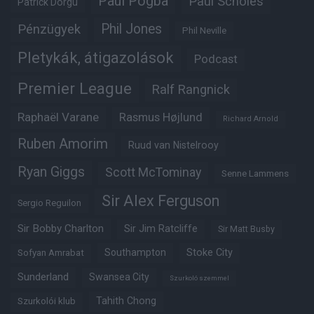
Paul Pogba
Paul Scholes
Patrick Dorgu
Phil Jones
Pénzügyek
Phil Neville
Pletykák, átigazolások
Podcast
Premier League
Ralf Rangnick
Raphaël Varane
Rasmus Højlund
Richard Arnold
Ruben Amorim
Ruud van Nistelrooy
Ryan Giggs
Scott McTominay
Senne Lammens
Sir Alex Ferguson
Sergio Reguilon
Sir Bobby Charlton
Sir Jim Ratcliffe
Sir Matt Busby
Southampton
Stoke City
Sofyan Amrabat
Sunderland
Swansea City
Szurkoló szemmel
Tahith Chong
Szurkolói klub