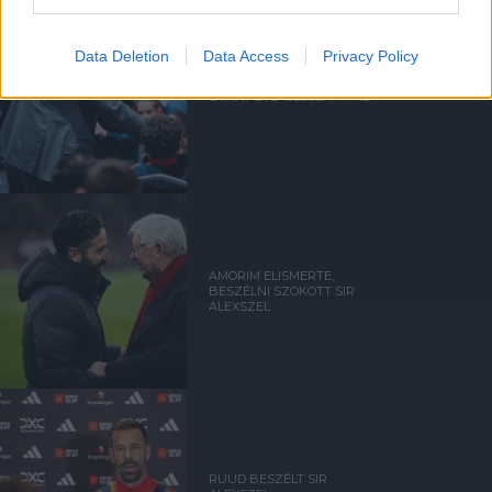
Data Deletion
Data Access
Privacy Policy
UTÁNPÓTLÁSLESEN: 4. HÉT
AMORIM ELISMERTE,
BESZÉLNI SZOKOTT SIR
ALEXSZEL
RUUD BESZÉLT SIR