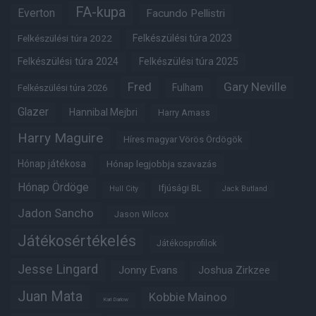
FA-kupa
Everton
Facundo Pellistri
Felkészülési túra 2022
Felkészülési túra 2023
Felkészülési túra 2024
Felkészülési túra 2025
Fred
Gary Neville
Fulham
Felkészülési túra 2026
Glazer
Hannibal Mejbri
Harry Amass
Harry Maguire
Híres magyar Vörös Ördögök
Hónap játékosa
Hónap legjobbja szavazás
Hónap Ördöge
Ifjúsági BL
Hull City
Jack Butland
Jadon Sancho
Jason Wilcox
Játékosértékelés
Játékosprofilok
Jesse Lingard
Jonny Evans
Joshua Zirkzee
Juan Mata
Kobbie Mainoo
Karl Darlow