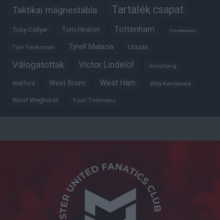
Tartalék csapat
Taktikai mágnestábla
Tottenham
Tom Heaton
Toby Collyer
Trófeabibliográfia
Tyrell Malacia
Utazás
Tyler Fredericson
Válogatottak
Victor Lindelöf
Visszhang
West Ham
West Brom
Watford
Willy Kambwala
Wout Weghorst
Youri Tielemans