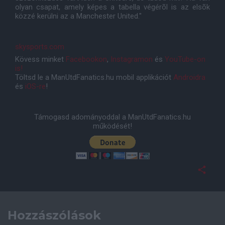
olyan csapat, amely képes a tabella végérõl is az elsõk
közzé kerülni az a Manchester United."
skysports.com
Kövess minket
Facebookon
,
Instagramon
és
YouTube-on
is!
Töltsd le a ManUtdFanatics.hu mobil applikációt
Androidra
és
iOS-re
!
Támogasd adományoddal a ManUtdFanatics.hu
működését!
Hozzászólások