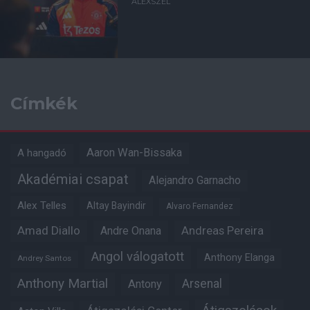
ALEXSZEL
Címkék
Aaron Wan-Bissaka
A hangadó
Akadémiai csapat
Alejandro Garnacho
Alex Telles
Altay Bayindir
Alvaro Fernandez
Amad Diallo
Andre Onana
Andreas Pereira
Angol válogatott
Anthony Elanga
Andrey Santos
Anthony Martial
Arsenal
Antony