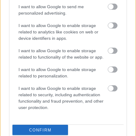
Támogasd adományoddal
I want to allow Google to send me
a ManUtdFanatics.hu működését!
personalized advertising.
I want to allow Google to enable storage
related to analytics like cookies on web or
device identifiers in apps.
I want to allow Google to enable storage
Kapcsolódó hírek
related to functionality of the website or app.
I want to allow Google to enable storage
SIR ALEX FERGUSON
related to personalization.
I want to allow Google to enable storage
related to security, including authentication
functionality and fraud prevention, and other
FLETCHER "SZÜRREÁLIS"
HETÉRŐL, BRUNORÓL ÉS A
user protection.
POZITIVITÁS
VISSZAHOZÁSÁRÓL
CONFIRM