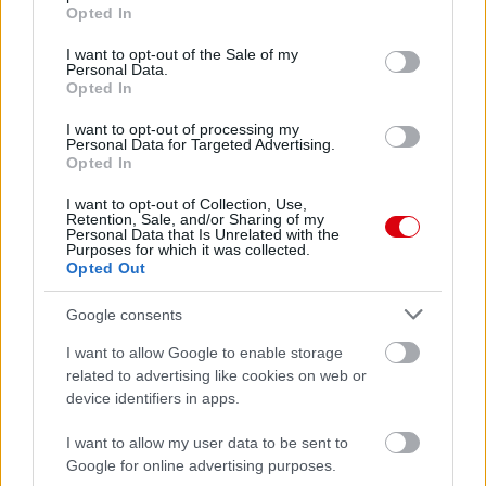
grant or deny consent to Google and its third-party tags to
Opted In
use your data for below specified purposes in below Google
Paris Saint-Germain
vs
consent section.
I want to opt-out of the Sale of my
Personal Data.
Manchester United
Opted In
Felkészülési szezon 4. mérkőzés
I want to opt-out of processing my
Nya Ullevi, Göteborg
Personal Data for Targeted Advertising.
2026-08-08 17:00
Opted In
I want to opt-out of Collection, Use,
Retention, Sale, and/or Sharing of my
Personal Data that Is Unrelated with the
Purposes for which it was collected.
Leeds United
vs
Manchester United
2026-08-12 20:30
Opted Out
AC Milan
vs
Manchester United
2026-08-15 18:00
Google consents
ELŐZŐ MÉRKŐZÉSEK
I want to allow Google to enable storage
related to advertising like cookies on web or
device identifiers in apps.
Támogatás
I want to allow my user data to be sent to
Google for online advertising purposes.