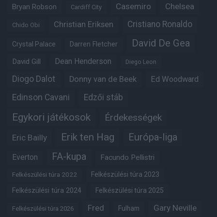
Casemiro
Chelsea
Bryan Robson
Cardiff City
Christian Eriksen
Cristiano Ronaldo
Chido Obi
David De Gea
Crystal Palace
Darren Fletcher
Dean Henderson
David Gill
Diego Leon
Diogo Dalot
Donny van de Beek
Ed Woodward
Edinson Cavani
Edzői stáb
Egykori játékosok
Érdekességek
Erik ten Hag
Európa-liga
Eric Bailly
FA-kupa
Everton
Facundo Pellistri
Felkészülési túra 2022
Felkészülési túra 2023
Felkészülési túra 2024
Felkészülési túra 2025
Fred
Gary Neville
Fulham
Felkészülési túra 2026