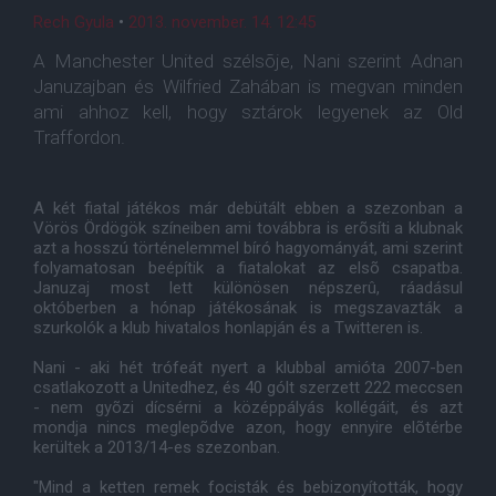
Rech Gyula
•
2013. november. 14. 12:45
A Manchester United szélsõje, Nani szerint Adnan
Januzajban és Wilfried Zahában is megvan minden
ami ahhoz kell, hogy sztárok legyenek az Old
Traffordon.
A két fiatal játékos már debütált ebben a szezonban a
Vörös Ördögök színeiben ami továbbra is erõsíti a klubnak
azt a hosszú történelemmel bíró hagyományát, ami szerint
folyamatosan beépítik a fiatalokat az elsõ csapatba.
Januzaj most lett különösen népszerû, ráadásul
októberben a hónap játékosának is megszavazták a
szurkolók a klub hivatalos honlapján és a Twitteren is.
Nani - aki hét trófeát nyert a klubbal amióta 2007-ben
csatlakozott a Unitedhez, és 40 gólt szerzett 222 meccsen
- nem gyõzi dícsérni a középpályás kollégáit, és azt
mondja nincs meglepõdve azon, hogy ennyire elõtérbe
kerültek a 2013/14-es szezonban.
"Mind a ketten remek focisták és bebizonyították, hogy