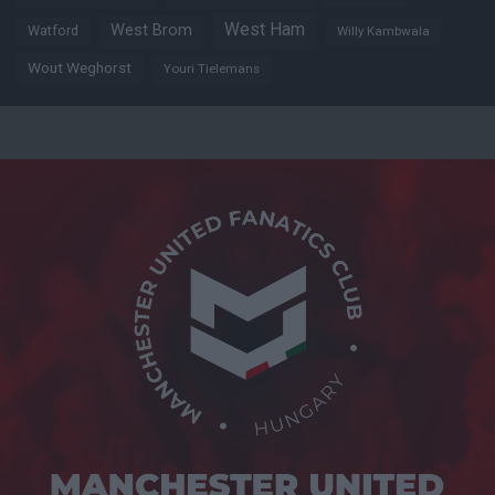
West Ham
West Brom
Watford
Willy Kambwala
Wout Weghorst
Youri Tielemans