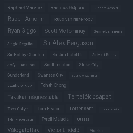
Raphaël Varane
Rasmus Højlund
Richard Arnold
Ruben Amorim
Ruud van Nistelrooy
Ryan Giggs
Scott McTominay
Senne Lammens
Sir Alex Ferguson
Sergio Reguilon
Sir Bobby Charlton
Sir Jim Ratcliffe
Sir Matt Busby
Southampton
Stoke City
Sofyan Amrabat
Sunderland
Swansea City
Szurkoló szemmel
Tahith Chong
Szurkolói klub
Tartalék csapat
Taktikai mágnestábla
Tottenham
Tom Heaton
Toby Collyer
Trófeabibliográfia
Tyrell Malacia
Utazás
Tyler Fredericson
Válogatottak
Victor Lindelöf
Visszhang