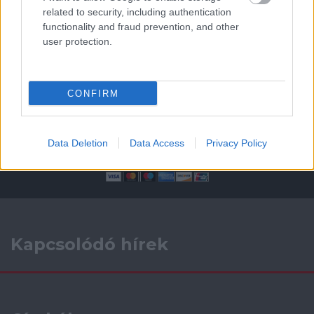
related to security, including authentication
ELŐZŐ MÉRKŐZÉSEK
functionality and fraud prevention, and other
user protection.
Támogatás
CONFIRM
Támogasd adományoddal
a ManUtdFanatics.hu működését!
Data Deletion
Data Access
Privacy Policy
Kapcsolódó hírek