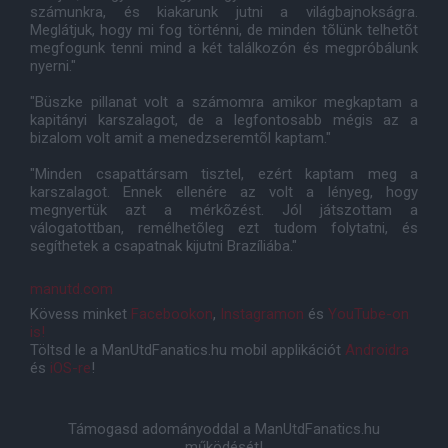
számunkra, és kiakarunk jutni a világbajnokságra.
Meglátjuk, hogy mi fog történni, de minden tõlünk telhetõt
megfogunk tenni mind a két találkozón és megpróbálunk
nyerni."
"Büszke pillanat volt a számomra amikor megkaptam a
kapitányi karszalagot, de a legfontosabb mégis az a
bizalom volt amit a menedzseremtõl kaptam."
"Minden csapattársam tisztel, ezért kaptam meg a
karszalagot. Ennek ellenére az volt a lényeg, hogy
megnyertük azt a mérkõzést. Jól játszottam a
válogatottban, remélhetõleg ezt tudom folytatni, és
segíthetek a csapatnak kijutni Brazíliába."
manutd.com
Kövess minket
Facebookon
,
Instagramon
és
YouTube-on
is!
Töltsd le a ManUtdFanatics.hu mobil applikációt
Androidra
és
iOS-re
!
Támogasd adományoddal a ManUtdFanatics.hu
működését!