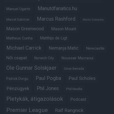
Manutdfanatics.hu
Manuel Ugarte
Marcus Rashford
Marcel Sabitzer
Martin Dubravka
Mason Greenwood
Mason Mount
Matheus Cunha
Matthijs de Ligt
Michael Carrick
Nemanja Matic
Newcastle
Női csapat
Noussair Mazraoui
Norwich City
Ole Gunnar Solskjaer
Omar Berrada
Paul Pogba
Paul Scholes
Patrick Dorgu
Phil Jones
Pénzügyek
Phil Neville
Pletykák, átigazolások
Podcast
Premier League
Ralf Rangnick