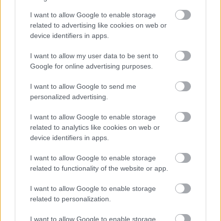
I want to allow Google to enable storage
related to advertising like cookies on web or
device identifiers in apps.
Meccs Center
I want to allow my user data to be sent to
Google for online advertising purposes.
I want to allow Google to send me
Paris Saint-Germain
vs
personalized advertising.
Manchester United
I want to allow Google to enable storage
related to analytics like cookies on web or
Felkészülési szezon 4. mérkőzés
Nya Ullevi, Göteborg
device identifiers in apps.
2026-08-08 17:00
I want to allow Google to enable storage
0 nap 17 óra 7 perc 3 másodperc
related to functionality of the website or app.
I want to allow Google to enable storage
Leeds United
vs
Manchester United
2026-08-12 20:30
related to personalization.
AC Milan
vs
Manchester United
2026-08-15 18:00
I want to allow Google to enable storage