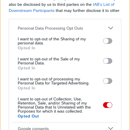
also be disclosed by us to third parties on the
IAB’s List of
Downstream Participants
that may further disclose it to other
third parties.
Please note that this website/app uses one or more Google
Personal Data Processing Opt Outs
services and may gather and store information including but
not limited to your visit or usage behaviour. You may click to
I want to opt-out of the Sharing of my
personal data.
grant or deny consent to Google and its third-party tags to
Opted In
use your data for below specified purposes in below Google
consent section.
I want to opt-out of the Sale of my
Personal Data.
Opted In
I want to opt-out of processing my
Personal Data for Targeted Advertising.
Opted In
I want to opt-out of Collection, Use,
Retention, Sale, and/or Sharing of my
Personal Data that Is Unrelated with the
Purposes for which it was collected.
Opted Out
Google consents