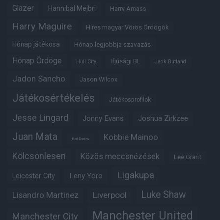
Glazer
Hannibal Mejbri
Harry Amass
Harry Maguire
Híres magyar Vörös Ördögök
Hónap játékosa
Hónap legjobbja szavazás
Hónap Ördöge
Ifjúsági BL
Hull City
Jack Butland
Jadon Sancho
Jason Wilcox
Játékosértékelés
Játékosprofilok
Jesse Lingard
Jonny Evans
Joshua Zirkzee
Juan Mata
Kobbie Mainoo
Karl Darlow
Kölcsönlesen
Közös meccsnézések
Lee Grant
Ligakupa
Leny Yoro
Leicester City
Luke Shaw
Lisandro Martinez
Liverpool
Manchester United
Manchester City