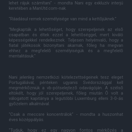
lehet rájuk számítani" - mondta Nani egy exkluzív interjú
keretében a ManUtd.com-nak.
"Ráadásul remek személyisége van mind a kettõjüknek."
"Megkapták a lehetõséget, hogy szerepeljenek az elsõ
csapatban és éltek ezzel a lehetõséggel, mert kiváló
képességekkel rendelkeznek. Teljesen helyénvaló, hogy a
fiatal játékosok bizonyítani akarnak, fõleg ha megvan
ehhez a megfelelõ személyiségük és a megfelelõ
mentalitásuk."
Nani jelenleg nemzetközi kötelezettségeinek tesz eleget
Portugáliával, pénteken ugyanis Svédországgal kell
megmérkõzniük a vb-pótselejtezõ odavágóján. A szélsõ
eltökélt, hogy jól szerepeljenek, fõleg miután Õ volt a
válogatott kapitánya a legutóbbi Luxemburg elleni 3-0-ás
gyõzelem alkalmával.
"Csak a meccsre koncentrálok" - mondta a huszonhat
éves középpályás.
"Tudjuk, hogy ez egy nagyon fontos mérkõzés a