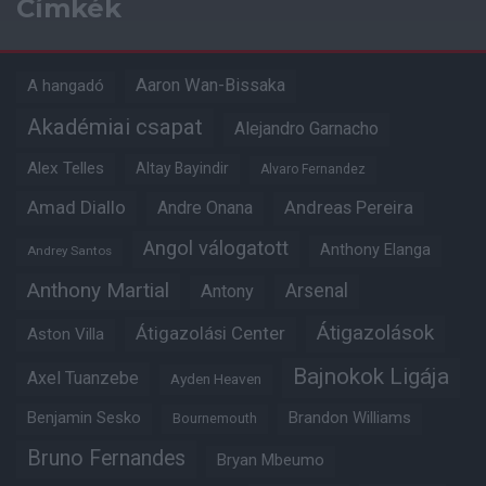
Címkék
Aaron Wan-Bissaka
A hangadó
Akadémiai csapat
Alejandro Garnacho
Alex Telles
Altay Bayindir
Alvaro Fernandez
Amad Diallo
Andre Onana
Andreas Pereira
Angol válogatott
Anthony Elanga
Andrey Santos
Anthony Martial
Arsenal
Antony
Átigazolások
Átigazolási Center
Aston Villa
Bajnokok Ligája
Axel Tuanzebe
Ayden Heaven
Benjamin Sesko
Brandon Williams
Bournemouth
Bruno Fernandes
Bryan Mbeumo