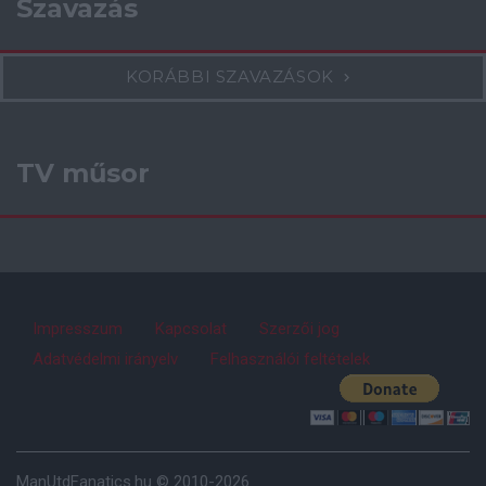
Szavazás
KORÁBBI SZAVAZÁSOK
TV műsor
Impresszum
Kapcsolat
Szerzői jog
Adatvédelmi irányelv
Felhasználói feltételek
ManUtdFanatics.hu © 2010-2026