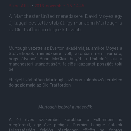
Balog Attila
•
2013. november. 15. 14:45
A Manchester United menedzsere, David Moyes egy
új taggal bõvítette stábját, így már John Murtough is
az Old Traffordon dolgozik tovább.
Murtough vezette az Everton akadémiáját, amikor Moyes a
Stolverkosok menedzsere volt, azonban nem várható,
hogy átvenné Brian McClair helyét a Unitednél, aki a
manchesteri utánpótlásért felelõs igazgatói posztját tölti
be.
Ehelyett várhatóan Murtough számos különbözõ területen
dolgozik majd az Old Traffordon.
Murtough jobbról a második.
A 40 éves szakember korábban a Fulhamben is
megfordult, egy éve pedig a Premier League fiatalok
fejlesztéséért felelõs részlegben töltött be fontos