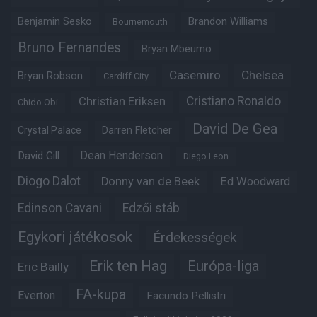
Benjamin Sesko
Brandon Williams
Bournemouth
Bruno Fernandes
Bryan Mbeumo
Casemiro
Chelsea
Bryan Robson
Cardiff City
Christian Eriksen
Cristiano Ronaldo
Chido Obi
David De Gea
Crystal Palace
Darren Fletcher
Dean Henderson
David Gill
Diego Leon
Diogo Dalot
Donny van de Beek
Ed Woodward
Edinson Cavani
Edzői stáb
Egykori játékosok
Érdekességek
Erik ten Hag
Európa-liga
Eric Bailly
FA-kupa
Everton
Facundo Pellistri