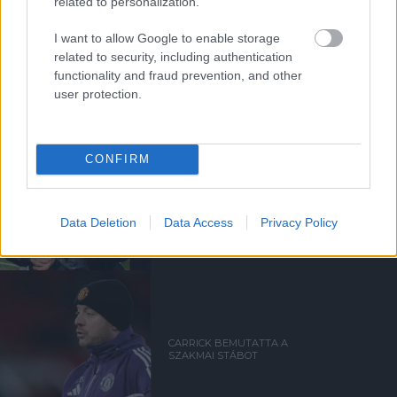
related to personalization.
KI ÁLL A GÓLT
EREDMÉNYEZŐ
I want to allow Google to enable storage
SZÖGLETVARIÁCIÓ MÖGÖTT?
related to security, including authentication
functionality and fraud prevention, and other
user protection.
CONFIRM
MAGUIRE-T LENYŰGÖZI
EVANS ÉS WOODGATE
Data Deletion
Data Access
Privacy Policy
CARRICK BEMUTATTA A
SZAKMAI STÁBOT