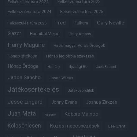
Felkészülési túra 2022
Felkészülési túra 2023
Felkészülési túra 2024
Felkészülési túra 2025
Fred
Gary Neville
Fulham
Felkészülési túra 2026
Glazer
Hannibal Mejbri
Harry Amass
Harry Maguire
Híres magyar Vörös Ördögök
Hónap játékosa
Hónap legjobbja szavazás
Hónap Ördöge
Ifjúsági BL
Hull City
Jack Butland
Jadon Sancho
Jason Wilcox
Játékosértékelés
Játékosprofilok
Jesse Lingard
Jonny Evans
Joshua Zirkzee
Juan Mata
Kobbie Mainoo
Karl Darlow
Kölcsönlesen
Közös meccsnézések
Lee Grant