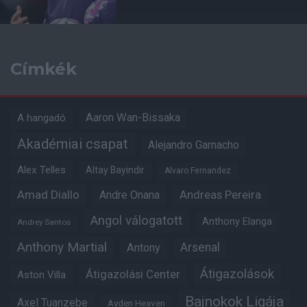
Címkék
Aaron Wan-Bissaka
A hangadó
Akadémiai csapat
Alejandro Garnacho
Alex Telles
Altay Bayindir
Alvaro Fernandez
Amad Diallo
Andre Onana
Andreas Pereira
Angol válogatott
Anthony Elanga
Andrey Santos
Anthony Martial
Arsenal
Antony
Átigazolások
Átigazolási Center
Aston Villa
Bajnokok Ligája
Axel Tuanzebe
Ayden Heaven