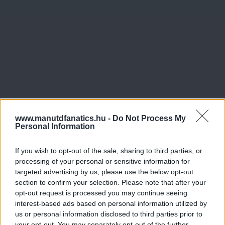
www.manutdfanatics.hu -
Do Not Process My
Personal Information
If you wish to opt-out of the sale, sharing to third parties, or
processing of your personal or sensitive information for
Meccs Center
targeted advertising by us, please use the below opt-out
section to confirm your selection. Please note that after your
opt-out request is processed you may continue seeing
interest-based ads based on personal information utilized by
Paris Saint-Germain
vs
us or personal information disclosed to third parties prior to
your opt-out. You may separately opt-out of the further