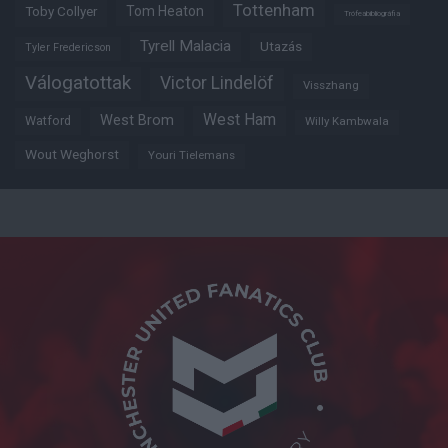
Tottenham
Tom Heaton
Toby Collyer
Trófeabibliográfia
Tyrell Malacia
Utazás
Tyler Fredericson
Válogatottak
Victor Lindelöf
Visszhang
West Ham
West Brom
Watford
Willy Kambwala
Wout Weghorst
Youri Tielemans