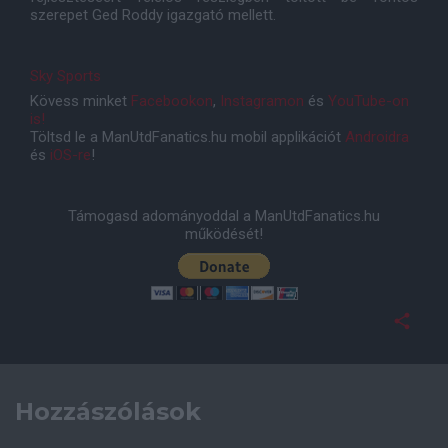
szerepet Ged Roddy igazgató mellett.
Sky Sports
Kövess minket
Facebookon
,
Instagramon
és
YouTube-on
is!
Töltsd le a ManUtdFanatics.hu mobil applikációt
Androidra
és
iOS-re
!
Támogasd adományoddal a ManUtdFanatics.hu
működését!
Hozzászólások