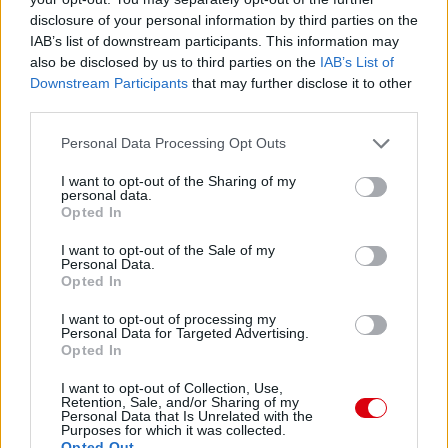
Manchester United
disclosure of your personal information by third parties on the
IAB’s list of downstream participants. This information may
Felkészülési szezon 4. mérkőzés
also be disclosed by us to third parties on the
IAB’s List of
Nya Ullevi, Göteborg
2026-08-08 17:00
Downstream Participants
that may further disclose it to other
third parties.
0 nap 23 óra 21 perc 17 másodperc
Please note that this website/app uses one or more Google
Personal Data Processing Opt Outs
services and may gather and store information including but
not limited to your visit or usage behaviour. You may click to
I want to opt-out of the Sharing of my
Leeds United
vs
Manchester United
2026-08-12 20:30
personal data.
grant or deny consent to Google and its third-party tags to
Opted In
use your data for below specified purposes in below Google
AC Milan
vs
Manchester United
2026-08-15 18:00
consent section.
I want to opt-out of the Sale of my
Personal Data.
ELŐZŐ MÉRKŐZÉSEK
Opted In
I want to opt-out of processing my
Personal Data for Targeted Advertising.
Támogatás
Opted In
I want to opt-out of Collection, Use,
Retention, Sale, and/or Sharing of my
Támogasd adományoddal
Personal Data that Is Unrelated with the
a ManUtdFanatics.hu működését!
Purposes for which it was collected.
Opted Out