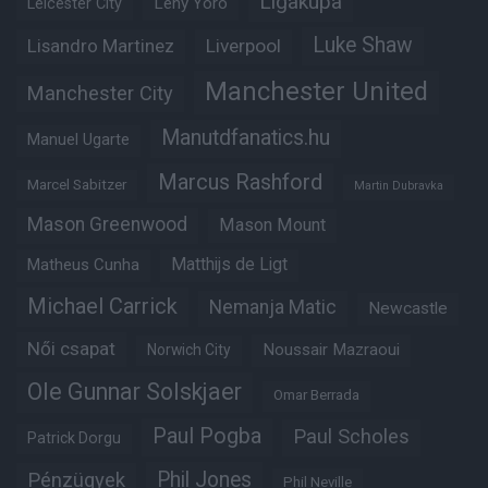
Ligakupa
Leny Yoro
Leicester City
Luke Shaw
Lisandro Martinez
Liverpool
Manchester United
Manchester City
Manutdfanatics.hu
Manuel Ugarte
Marcus Rashford
Marcel Sabitzer
Martin Dubravka
Mason Greenwood
Mason Mount
Matheus Cunha
Matthijs de Ligt
Michael Carrick
Nemanja Matic
Newcastle
Női csapat
Noussair Mazraoui
Norwich City
Ole Gunnar Solskjaer
Omar Berrada
Paul Pogba
Paul Scholes
Patrick Dorgu
Phil Jones
Pénzügyek
Phil Neville