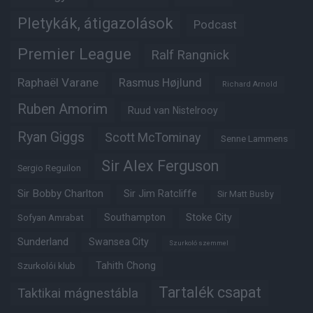
Pletykák, átigazolások
Podcast
Premier League
Ralf Rangnick
Raphaël Varane
Rasmus Højlund
Richard Arnold
Ruben Amorim
Ruud van Nistelrooy
Ryan Giggs
Scott McTominay
Senne Lammens
Sir Alex Ferguson
Sergio Reguilon
Sir Bobby Charlton
Sir Jim Ratcliffe
Sir Matt Busby
Southampton
Stoke City
Sofyan Amrabat
Sunderland
Swansea City
Szurkoló szemmel
Tahith Chong
Szurkolói klub
Tartalék csapat
Taktikai mágnestábla