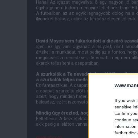
Haha! Az igazat megvallva, õ egy nagyon jó ba
úgyhogy nem tudom mennyire lehet neki hinni! Ettõl
A futballban az az egyik legnagyobb dolog ha a 
ilyeneket hallasz, akkor az természetesen jól esi
David Moyes sem fukarkodott a dicsérõ szavak
Igen, ez így van. Ugyanaz a helyzet, mint amir
értékeli a munkádat, most pedig az a fontos, hogy
megdicsért a menedzser, de emiatt még nem állhat
akarok teljesíteni a csapatában.
A szurkolók a Te nevedet skandálták amikor a f
a szurkolók teljes mellszélességgel mögötted 
Ez fantasztikus. A csapattársaimért és a menedzs
www.manut
a csapat szurkolói elõtt nyersz, az egy nagyon b
azért, hogy minden héten láthassanak téged játszan
If you wish 
beleadsz, ezért iszonyatosan boldoggá tesz amiko
sensitive in
Mindig úgy érezted, hogy a United szurkolói 
confirm you
Feltétlenül. A kezdetektõl fogva nagyon jók volta
continue se
akik pedig a leláton vannak mindig énekelték a ne
information 
further disc
manutd.com