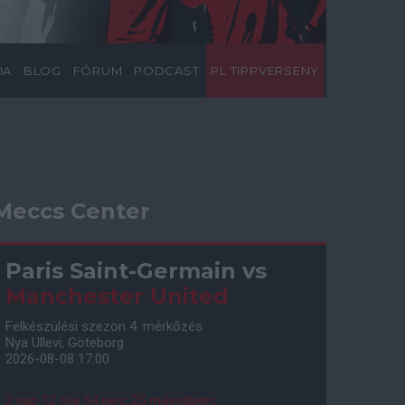
IA
BLOG
FÓRUM
PODCAST
PL TIPPVERSENY
Meccs Center
Paris Saint-Germain
vs
Manchester United
Felkészülési szezon 4. mérkőzés
Nya Ullevi, Göteborg
2026-08-08 17:00
2 nap 12 óra 54 perc 24 másodperc