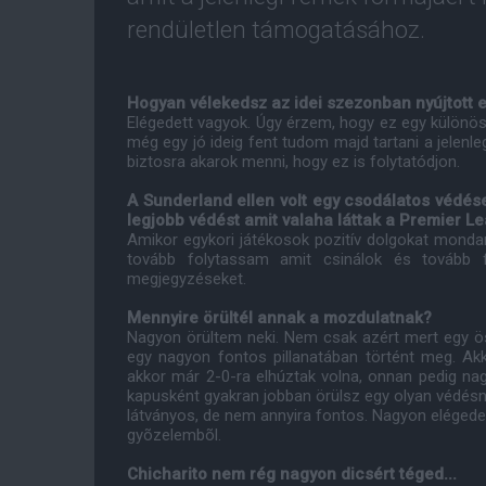
rendületlen támogatásához.
Hogyan vélekedsz az idei szezonban nyújtott e
Elégedett vagyok. Úgy érzem, hogy ez egy különös
még egy jó ideig fent tudom majd tartani a jelen
biztosra akarok menni, hogy ez is folytatódjon.
A Sunderland ellen volt egy csodálatos védése
legjobb védést amit valaha láttak a Premier Le
Amikor egykori játékosok pozitív dolgokat mondan
tovább folytassam amit csinálok és tovább f
megjegyzéseket.
Mennyire örültél annak a mozdulatnak?
Nagyon örültem neki. Nem csak azért mert egy ö
egy nagyon fontos pillanatában történt meg. Ak
akkor már 2-0-ra elhúztak volna, onnan pedig na
kapusként gyakran jobban örülsz egy olyan védésn
látványos, de nem annyira fontos. Nagyon elégede
gyõzelembõl.
Chicharito nem rég nagyon dicsért téged...