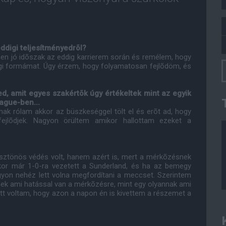
ddigi teljesítményedrõl?
en jó idõszak az eddig karrierem során és remélem, hogy
legi formámat. Úgy érzem, hogy folyamatosan fejlõdöm, és
d, amit egyes szakértõk úgy értékeltek mint az egyik
ague-ben...
ak rólam akkor az büszkeséggel tölt el és erõt ad, hogy
ejlõdjek. Nagyon örültem amikor hallottam ezeket a
sztönös védés volt, hanem azért is, mert a mérkõzésnek
kor már 1-0-ra vezetett a Sunderland, és ha az bemegy
gyon nehéz lett volna megfordítani a meccset. Szerintem
ek ami hatással van a mérkõzésre, mint egy olyannak ami
tt voltam, hogy azon a napon én is kivettem a részemet a