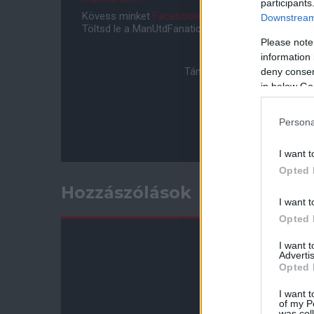
participants
Kövess minket
Facebookon
,
Instagramon
és
YouT
Downstream 
Töltsd le a ManUtdFanatics.hu mobil applikációt
An
Please note
information 
Támogasd adományoddal a 
deny consent
in below Go
Persona
I want t
Opted 
Hozzászólások
I want t
Opted 
I want 
Advertis
Opted 
I want t
of my P
was col