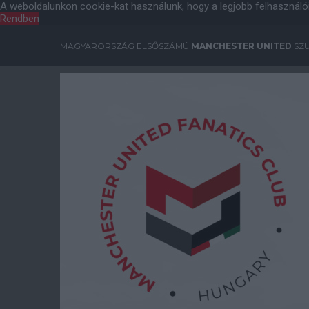
A weboldalunkon cookie-kat használunk, hogy a legjobb felhasználó
Rendben
MAGYARORSZÁG ELSŐSZÁMÚ
MANCHESTER UNITED
SZU