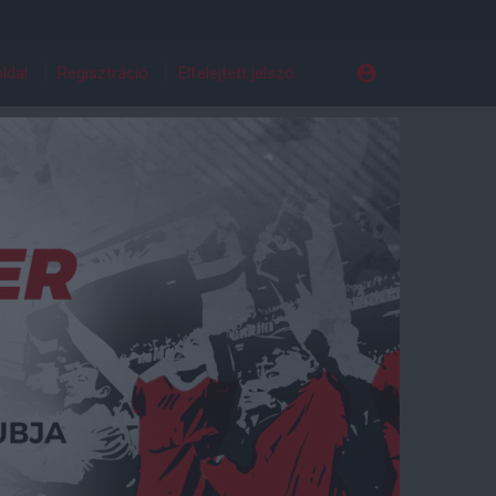
ldal
Regisztráció
Elfelejtett jelszó