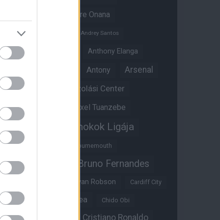
Amad Diallo
Andre Onana
Andreas Pereira
Andrey Santos
Angol válogatott
Anthony Elanga
Anthony Martial
Arsenal
Antony
Átigazolási Center
Aston Villa
Átigazolások
Axel Tuanzebe
Bajnokok Ligája
Ayden Heaven
Benjamin Sesko
Bournemouth
Bruno Fernandes
Brandon Williams
Bryan Mbeumo
Bryan Robson
Cardiff City
Casemiro
Chelsea
Chido Obi
Christian Eriksen
Cristiano Ronaldo