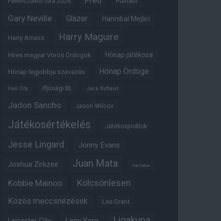
Fred
Fulham
Felkészülési túra 2026
Gary Neville
Glazer
Hannibal Mejbri
Harry Maguire
Harry Amass
Hónap játékosa
Híres magyar Vörös Ördögök
Hónap Ördöge
Hónap legjobbja szavazás
Ifjúsági BL
Hull City
Jack Butland
Jadon Sancho
Jason Wilcox
Játékosértékelés
Játékosprofilok
Jesse Lingard
Jonny Evans
Juan Mata
Joshua Zirkzee
Karl Darlow
Kölcsönlesen
Kobbie Mainoo
Közös meccsnézések
Lee Grant
Ligakupa
Leny Yoro
Leicester City