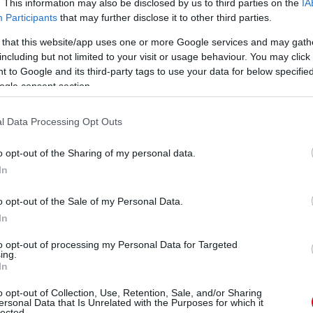
. This information may also be disclosed by us to third parties on the
IA
ube-on is!
Participants
that may further disclose it to other third parties.
droidra
és
iOS-re
!
 that this website/app uses one or more Google services and may gath
including but not limited to your visit or usage behaviour. You may click 
ManUtdFanatics.hu működését!
 to Google and its third-party tags to use your data for below specifi
ogle consent section.
l Data Processing Opt Outs
o opt-out of the Sharing of my personal data.
In
o opt-out of the Sale of my Personal Data.
In
to opt-out of processing my Personal Data for Targeted
ing.
In
o opt-out of Collection, Use, Retention, Sale, and/or Sharing
ersonal Data that Is Unrelated with the Purposes for which it
lected.