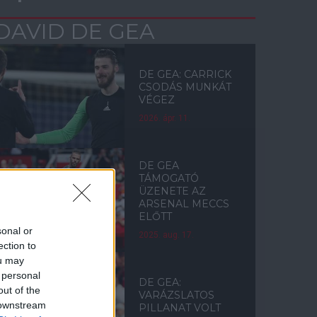
DAVID DE GEA
DE GEA: CARRICK
CSODÁS MUNKÁT
VÉGEZ
2026. ápr. 11.
DE GEA
TÁMOGATÓ
ÜZENETE AZ
ARSENAL MECCS
ELŐTT
sonal or
2025. aug. 17.
ection to
ou may
 personal
DE GEA:
out of the
VARÁZSLATOS
 downstream
PILLANAT VOLT