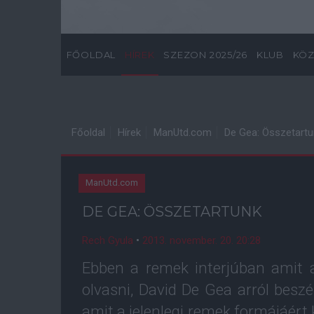
FŐOLDAL
HÍREK
SZEZON 2025/26
KLUB
KÖZ
Főoldal
Hírek
ManUtd.com
De Gea: Összetartu
ManUtd.com
DE GEA: ÖSSZETARTUNK
Rech Gyula
•
2013. november. 20. 20:28
Ebben a remek interjúban amit 
olvasni, David De Gea arról beszé
amit a jelenlegi remek formájáért