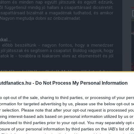
rátom és minden nap együtt játszunk és együtt edzünk,
 függetlenül mindig jó hallani a csapattársaid dicséretét.
csapattársaid bizalmát a magadénak tudhatod, és amikor
k. Nagyon megtudja dobni az önbizalmadat.
kal...
õl elõbb beszéltünk - nagyon fontos, hogy a menedzser
 jól játsszak és segítsem a csapatot. Boldog vagyok, hogy
ok le - továbbra is kiakarom vívni az elismerését és jól
élidõben lejöttél a pályáról. Mekkora lökést ad, hogy
állnak?
erért játszok, de természetesen a szurkolókért is. Amikor
dfanatics.hu -
Do Not Process My Personal Information
üszke pillanat. Ezek azok az emberek akik pénzt fizetnek
i. Tartozol nekik azzal, hogy jól játszol és, hogy mindent
to opt-out of the sale, sharing to third parties, or processing of your per
r azt hallom, hogy a szurkolók az én nevemet éneklik.
formation for targeted advertising by us, please use the below opt-out s
támogatóak?
r selection. Please note that after your opt-out request is processed y
k. Azok a drukkerek akikkel találkozom, mindig bátorítóak,
eing interest-based ads based on personal information utilized by us or
vemet. Nem tudom elmondani, hogy ez mennyire jól esik.
disclosed to third parties prior to your opt-out. You may separately opt-
losure of your personal information by third parties on the IAB’s list of