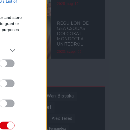
B’s List of
2025. aug. 10.
er and store
REGUILON: DE
to grant or
GEA CSODÁS
ed purposes
DOLGOKAT
MONDOTT A
UNITEDRŐL
2023. szept. 05.
Címkék
Aaron Wan-Bissaka
A hangadó
Akadémiai csapat
Alejandro Garnacho
Alex Telles
Altay Bayindir
Alvaro Fernandez