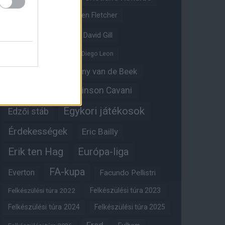
Crystal Palace
Darren Fletcher
David De Gea
David Gill
Dean Henderson
Diego Leon
Diogo Dalot
Donny van de Beek
Edinson Cavani
Ed Woodward
Egykori játékosok
Edzői stáb
Érdekességek
Eric Bailly
Erik ten Hag
Európa-liga
FA-kupa
Everton
Facundo Pellistri
Felkészülési túra 2022
Felkészülési túra 2023
Felkészülési túra 2024
Felkészülési túra 2025