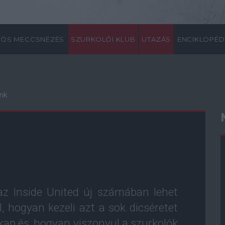
ÖS MECCSNÉZÉS
SZURKOLÓI KLUB
UTAZÁS
ENCIKLOPÉD
nk
az Inside United új számában lehet
l, hogyan kezeli azt a sok dicséretet
 kap és, hogyan viszonyul a szurkolók