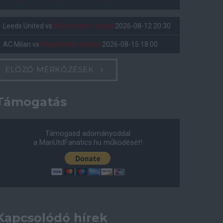
Leeds United
vs
Manchester United
2026-08-12 20:30
AC Milan
vs
Manchester United
2026-08-15 18:00
ELŐZŐ MÉRKŐZÉSEK
Támogatás
Támogasd adományoddal
a ManUtdFanatics.hu működését!
Kapcsolódó hírek