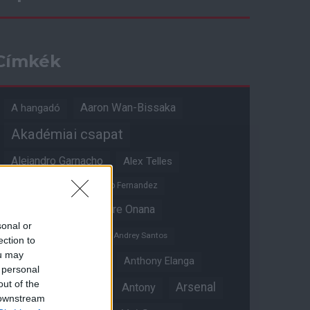
Címkék
Aaron Wan-Bissaka
A hangadó
Akadémiai csapat
Alejandro Garnacho
Alex Telles
Altay Bayindir
Alvaro Fernandez
Amad Diallo
Andre Onana
sonal or
Andreas Pereira
Andrey Santos
ection to
ou may
Angol válogatott
Anthony Elanga
 personal
out of the
Anthony Martial
Arsenal
Antony
 downstream