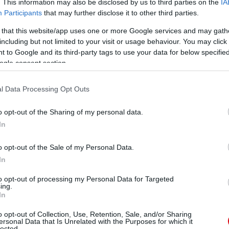
. This information may also be disclosed by us to third parties on the
IA
Participants
that may further disclose it to other third parties.
 that this website/app uses one or more Google services and may gath
including but not limited to your visit or usage behaviour. You may click 
 to Google and its third-party tags to use your data for below specifi
ogle consent section.
l Data Processing Opt Outs
o opt-out of the Sharing of my personal data.
In
o opt-out of the Sale of my Personal Data.
In
to opt-out of processing my Personal Data for Targeted
ing.
In
o opt-out of Collection, Use, Retention, Sale, and/or Sharing
ersonal Data that Is Unrelated with the Purposes for which it
lected.