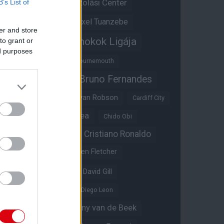
Átigazolási Center
B’s List of
Aston Villa
Átigazolások
Axel Tuanzebe
er and store
Bajnokok Ligája
to grant or
Ayden Heaven
ed purposes
Benjamin Sesko
Bournemouth
Bruno Fernandes
Brandon Williams
Bryan Mbeumo
Bryan Robson
Cardiff City
Casemiro
Chelsea
Chido Obi
Christian Eriksen
Cristiano Ronaldo
Crystal Palace
Darren Fletcher
David De Gea
David Gill
Dean Henderson
Diego Leon
Diogo Dalot
Donny van de Beek