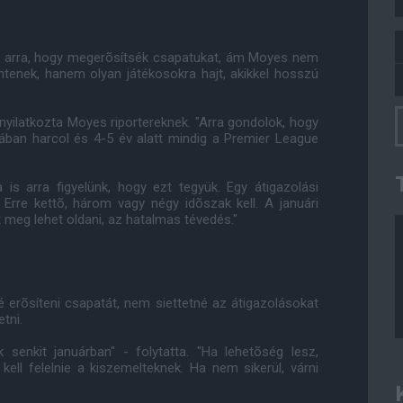
sz arra, hogy megerõsítsék csapatukat, ám Moyes nem
entenek, hanem olyan játékosokra hajt, akikkel hosszú
 nyilatkozta Moyes riportereknek. "Arra gondolok, hogy
jában harcol és 4-5 év alatt mindig a Premier League
a is arra figyelünk, hogy ezt tegyük. Egy átigazolási
 Erre kettõ, három vagy négy idõszak kell. A januári
 meg lehet oldani, az hatalmas tévedés."
 erõsíteni csapatát, nem siettetné az átigazolásokat
tni.
enkit januárban" - folytatta. "Ha lehetõség lesz,
ell felelnie a kiszemelteknek. Ha nem sikerül, várni