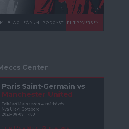
IA
BLOG
FÓRUM
PODCAST
PL TIPPVERSENY
Meccs Center
Paris Saint-Germain
vs
Manchester United
Felkészülési szezon 4. mérkőzés
Nya Ullevi, Göteborg
2026-08-08 17:00
1 nap 19 óra 53 perc 22 másodperc