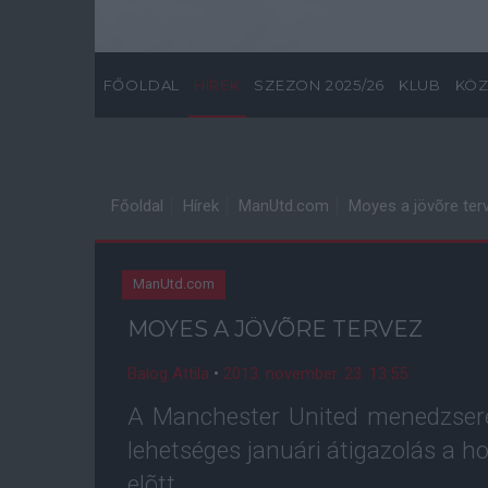
FŐOLDAL
HÍREK
SZEZON 2025/26
KLUB
KÖZ
Főoldal
Hírek
ManUtd.com
Moyes a jövõre ter
ManUtd.com
MOYES A JÖVÕRE TERVEZ
Balog Attila
•
2013. november. 23. 13:55
A Manchester United menedzser
lehetséges januári átigazolás a h
elõtt.