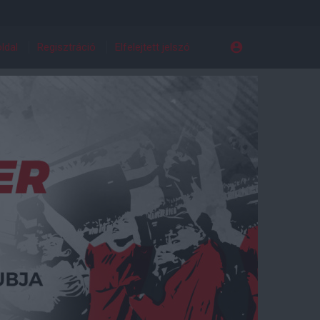
ldal
Regisztráció
Elfelejtett jelszó