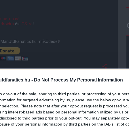
ube-on is!
droidra
és
iOS-re
!
ManUtdFanatics.hu működését!
dfanatics.hu -
Do Not Process My Personal Information
to opt-out of the sale, sharing to third parties, or processing of your per
formation for targeted advertising by us, please use the below opt-out s
r selection. Please note that after your opt-out request is processed y
eing interest-based ads based on personal information utilized by us or
disclosed to third parties prior to your opt-out. You may separately opt-
losure of your personal information by third parties on the IAB’s list of