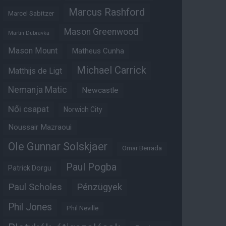
Marcus Rashford
Marcel Sabitzer
Mason Greenwood
Martin Dubravka
Mason Mount
Matheus Cunha
Michael Carrick
Matthijs de Ligt
Nemanja Matic
Newcastle
Női csapat
Norwich City
Noussair Mazraoui
Ole Gunnar Solskjaer
Omar Berrada
Paul Pogba
Patrick Dorgu
Paul Scholes
Pénzügyek
Phil Jones
Phil Neville