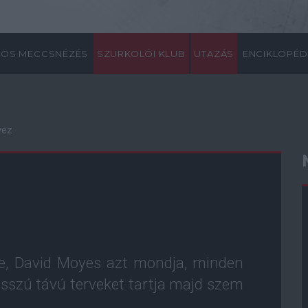
ÖS MECCSNÉZÉS
SZURKOLÓI KLUB
UTAZÁS
ENCIKLOPÉD
vez
e, David Moyes azt mondja, minden
osszú távú terveket tartja majd szem