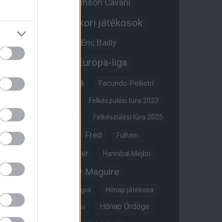
Edinson Cavani
Ed Woodward
Egykori játékosok
Edzői stáb
Érdekességek
Eric Bailly
Erik ten Hag
Európa-liga
FA-kupa
Everton
Facundo Pellistri
Felkészülési túra 2022
Felkészülési túra 2023
Felkészülési túra 2024
Felkészülési túra 2025
Fred
Fulham
Felkészülési túra 2026
Gary Neville
Glazer
Hannibal Mejbri
Harry Maguire
Harry Amass
Hónap játékosa
Híres magyar Vörös Ördögök
Hónap Ördöge
Hónap legjobbja szavazás