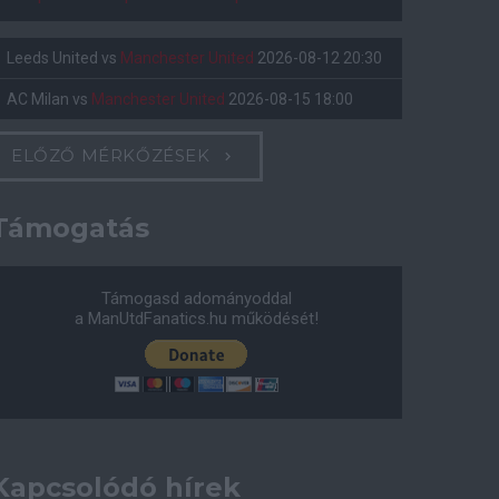
Leeds United
vs
Manchester United
2026-08-12 20:30
AC Milan
vs
Manchester United
2026-08-15 18:00
ELŐZŐ MÉRKŐZÉSEK
Támogatás
Támogasd adományoddal
a ManUtdFanatics.hu működését!
Kapcsolódó hírek