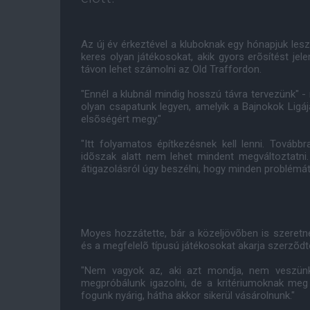
Az új év érkeztével a kluboknak egy hónapjuk le
keres olyan játékosokat, akik gyors erõsítést jel
távon lehet számolni az Old Traffordon.
"Ennél a klubnál mindig hosszú távra tervezünk" -
olyan csapatunk legyen, amelyik a Bajnokok Ligá
elsõségért megy."
"Itt folyamatos építkezésnek kell lenni. Továbbr
idõszak alatt nem lehet mindent megváltoztatni.
átigazolásról úgy beszélni, hogy minden problémát
Moyes hozzátette, bár a közeljövõben is szeretné
és a megfelelõ típusú játékosokat akarja szerzõdte
"Nem vagyok az, aki azt mondja, nem veszünk s
megpróbálunk igazolni, de a kritériumoknak meg k
fogunk nyárig, hátha akkor sikerül vásárolnunk."