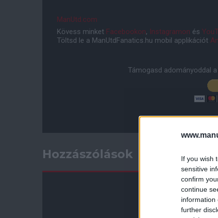
ManUtd.com
Kövess minket
Facebookon
,
Instagramon
és
YouT
Töltsd le a ManUtdFanatics.hu mobil applikációt
An
Támogasd adományoddal a 
www.manut
Hozzászólások
If you wish 
sensitive in
confirm you
continue se
information 
further disc