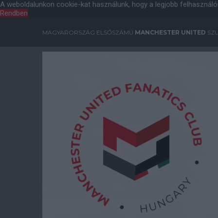
A weboldalunkon cookie-kat használunk, hogy a legjobb felhasználó
Rendben
MAGYARORSZÁG ELSŐSZÁMÚ
MANCHESTER UNITED
SZU