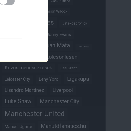
Ifjúsági BL
Hull City
Jack Butland
Jadon Sancho
Jason Wilcox
Játékosértékelés
Játékosprofilok
Jesse Lingard
Jonny Evans
Juan Mata
Joshua Zirkzee
Karl Darlow
Kölcsönlesen
Kobbie Mainoo
Közös meccsnézések
Lee Grant
Ligakupa
Leny Yoro
Leicester City
Lisandro Martinez
Liverpool
Luke Shaw
Manchester City
Manchester United
Manutdfanatics.hu
Manuel Ugarte