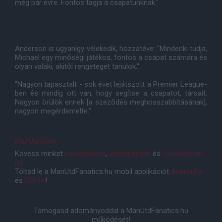
még pár évre. Fontos tagja a csapatunknak."
Anderson is ugyanígy vélekedik, hozzátéve: "Mindenki tudja,
Michael egy minõségi játékos, fontos a csapat számára és
olyan valaki, akitõl rengeteget tanulok."
"Nagyon tapasztalt - sok évet lejátszott a Premier League-
ben és mindig ott van, hogy segítse a csapatot, társait.
Nagyon örülök ennek [a szezõdés meghosszabbításának],
nagyon megérdemelte."
ManUtd.com
Kövess minket
Facebookon
,
Instagramon
és
YouTube-on
is!
Töltsd le a ManUtdFanatics.hu mobil applikációt
Androidra
és
iOS-re
!
Támogasd adományoddal a ManUtdFanatics.hu
működését!