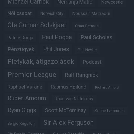
Michael Carrick
Nemanja Matic
Newcastle
Női csapat
Noussair Mazraoui
Norwich City
Ole Gunnar Solskjaer
Omar Berrada
Paul Pogba
Paul Scholes
Patrick Dorgu
Phil Jones
Pénzügyek
Phil Neville
Pletykák, átigazolások
Podcast
Premier League
Ralf Rangnick
Raphaël Varane
Rasmus Højlund
Richard Arnold
Ruben Amorim
Ruud van Nistelrooy
Ryan Giggs
Scott McTominay
Senne Lammens
Sir Alex Ferguson
Sergio Reguilon