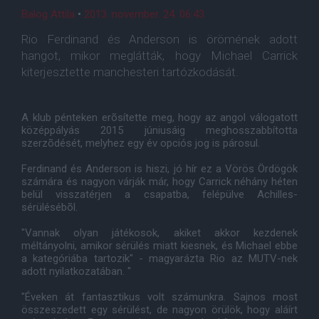
Balog Attila
•
2013. november. 24. 06:43
Rio Ferdinand és Anderson is örömének adott
hangot, mikor meglátták, hogy Michael Carrick
kiterjesztette manchesteri tartózkodását.
A klub pénteken erõsítette meg, hogy az angol válogatott
középpályás 2015 júniusáig meghosszabbította
szerzõdését, melyhez egy év opciós jog is párosul.
Ferdinand és Anderson is hiszi, jó hír ez a Vörös Ördögök
számára és nagyon várják már, hogy Carrick néhány héten
belül visszatérjen a csapatba, felépülve Achilles-
sérülésébõl.
"Vannak olyan játékosok, akiket akkor kezdenek
méltányolni, amikor sérülés miatt kiesnek, és Michael ebbe
a kategóriába tartozik" - magyarázta Rio az MUTV-nek
adott nyilatkozatában. "
"Éveken át fantasztikus volt számunkra. Sajnos most
összeszedett egy sérülést, de nagyon örülök, hogy aláírt