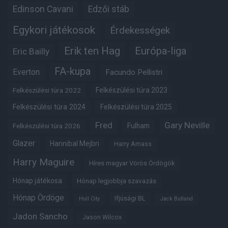
Edinson Cavani
Edzői stáb
Egykori játékosok
Érdekességek
Erik ten Hag
Európa-liga
Eric Bailly
FA-kupa
Everton
Facundo Pellistri
Felkészülési túra 2022
Felkészülési túra 2023
Felkészülési túra 2024
Felkészülési túra 2025
Fred
Gary Neville
Felkészülési túra 2026
Fulham
Glazer
Hannibal Mejbri
Harry Amass
Harry Maguire
Híres magyar Vörös Ördögök
Hónap játékosa
Hónap legjobbja szavazás
Hónap Ördöge
Ifjúsági BL
Hull City
Jack Butland
Jadon Sancho
Jason Wilcox