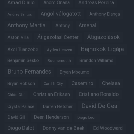
Amad Diallo
Andre Onana
Andreas Pereira
Angol válogatott
Anthony Elanga
Andrey Santos
Anthony Martial
Arsenal
Antony
Átigazolások
Átigazolási Center
Aston Villa
Bajnokok Ligája
Axel Tuanzebe
Ayden Heaven
Benjamin Sesko
Brandon Williams
Bournemouth
Bruno Fernandes
Bryan Mbeumo
Casemiro
Chelsea
Bryan Robson
Cardiff City
Christian Eriksen
Cristiano Ronaldo
Chido Obi
David De Gea
Crystal Palace
Darren Fletcher
Dean Henderson
David Gill
Diego Leon
Diogo Dalot
Donny van de Beek
Ed Woodward