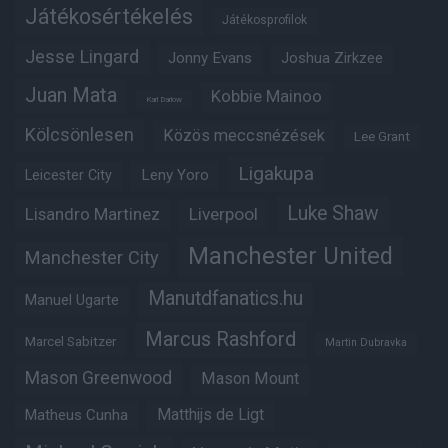
Játékosértékelés
Játékosprofilok
Jesse Lingard
Jonny Evans
Joshua Zirkzee
Juan Mata
Kobbie Mainoo
Karl Darlow
Kölcsönlesen
Közös meccsnézések
Lee Grant
Ligakupa
Leny Yoro
Leicester City
Luke Shaw
Lisandro Martinez
Liverpool
Manchester United
Manchester City
Manutdfanatics.hu
Manuel Ugarte
Marcus Rashford
Marcel Sabitzer
Martin Dubravka
Mason Greenwood
Mason Mount
Matthijs de Ligt
Matheus Cunha