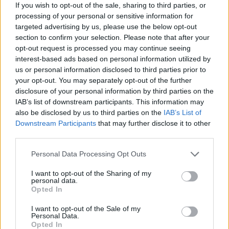
If you wish to opt-out of the sale, sharing to third parties, or
processing of your personal or sensitive information for
targeted advertising by us, please use the below opt-out
section to confirm your selection. Please note that after your
opt-out request is processed you may continue seeing
Meccs Center
interest-based ads based on personal information utilized by
us or personal information disclosed to third parties prior to
your opt-out. You may separately opt-out of the further
Leeds United
vs
Manchester
disclosure of your personal information by third parties on the
IAB’s list of downstream participants. This information may
United
also be disclosed by us to third parties on the
IAB’s List of
Downstream Participants
that may further disclose it to other
Felkészülési szezon 5. mérkőzés
third parties.
Croke Park, Dublin
2026-08-12 20:30
Please note that this website/app uses one or more Google
Personal Data Processing Opt Outs
services and may gather and store information including but
2 nap 9 óra 53 perc 2 másodperc
not limited to your visit or usage behaviour. You may click to
I want to opt-out of the Sharing of my
personal data.
grant or deny consent to Google and its third-party tags to
Opted In
use your data for below specified purposes in below Google
AC Milan
vs
Manchester United
2026-08-15 18:00
consent section.
I want to opt-out of the Sale of my
Personal Data.
Opted In
ELŐZŐ MÉRKŐZÉSEK