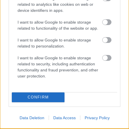
related to analytics like cookies on web or
CARRICK ÚGY ÉRZI, JÓL ÁLL A
device identifiers in apps.
FELKÉSZÜLÉSÜK
I want to allow Google to enable storage
related to functionality of the website or app.
I want to allow Google to enable storage
related to personalization.
I want to allow Google to enable storage
CARRICK NYILATKOZATA
MOUNT LECSERÉLÉSÉRŐL
related to security, including authentication
functionality and fraud prevention, and other
user protection.
CONFIRM
BLOMQVIST: CARRICKKEL
FEJLŐDNI FOG A
KÖZÉPPÁLYA
Data Deletion
Data Access
Privacy Policy