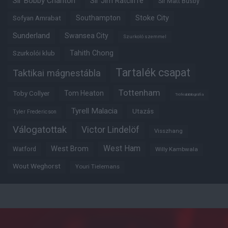
Sir Bobby Charlton
Sir Jim Ratcliffe
Sir Matt Busby
Southampton
Stoke City
Sofyan Amrabat
Sunderland
Swansea City
Szurkoló szemmel
Tahith Chong
Szurkolói klub
Tartalék csapat
Taktikai mágnestábla
Tottenham
Tom Heaton
Toby Collyer
Trófeabibliográfia
Tyrell Malacia
Utazás
Tyler Fredericson
Válogatottak
Victor Lindelöf
Visszhang
West Ham
West Brom
Watford
Willy Kambwala
Wout Weghorst
Youri Tielemans