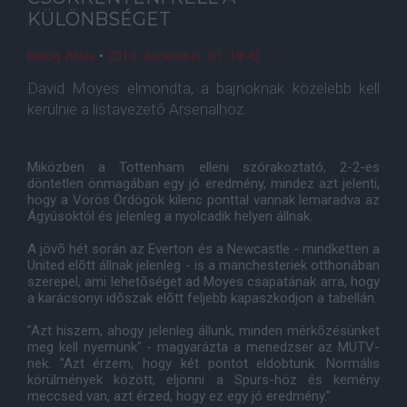
KÜLÖNBSÉGET
Balog Attila
•
2013. december. 01. 18:42
David Moyes elmondta, a bajnoknak közelebb kell
kerülnie a listavezetõ Arsenalhoz.
Miközben a Tottenham elleni szórakoztató, 2-2-es
döntetlen önmagában egy jó eredmény, mindez azt jelenti,
hogy a Vörös Ördögök kilenc ponttal vannak lemaradva az
Ágyúsoktól és jelenleg a nyolcadik helyen állnak.
A jövõ hét során az Everton és a Newcastle - mindketten a
United elõtt állnak jelenleg - is a manchesteriek otthonában
szerepel, ami lehetõséget ad Moyes csapatának arra, hogy
a karácsonyi idõszak elõtt feljebb kapaszkodjon a tabellán.
"Azt hiszem, ahogy jelenleg állunk, minden mérkõzésünket
meg kell nyernünk" - magyarázta a menedzser az MUTV-
nek. "Azt érzem, hogy két pontot eldobtunk. Normális
körülmények között, eljönni a Spurs-höz és kemény
meccsed van, azt érzed, hogy ez egy jó eredmény."