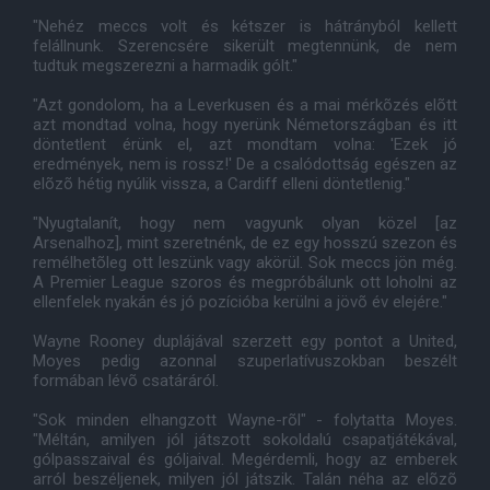
"Nehéz meccs volt és kétszer is hátrányból kellett
felállnunk. Szerencsére sikerült megtennünk, de nem
tudtuk megszerezni a harmadik gólt."
"Azt gondolom, ha a Leverkusen és a mai mérkõzés elõtt
azt mondtad volna, hogy nyerünk Németországban és itt
döntetlent érünk el, azt mondtam volna: 'Ezek jó
eredmények, nem is rossz!' De a csalódottság egészen az
elõzõ hétig nyúlik vissza, a Cardiff elleni döntetlenig."
"Nyugtalanít, hogy nem vagyunk olyan közel [az
Arsenalhoz], mint szeretnénk, de ez egy hosszú szezon és
remélhetõleg ott leszünk vagy akörül. Sok meccs jön még.
A Premier League szoros és megpróbálunk ott loholni az
ellenfelek nyakán és jó pozícióba kerülni a jövõ év elejére."
Wayne Rooney duplájával szerzett egy pontot a United,
Moyes pedig azonnal szuperlatívuszokban beszélt
formában lévõ csatáráról.
"Sok minden elhangzott Wayne-rõl" - folytatta Moyes.
"Méltán, amilyen jól játszott sokoldalú csapatjátékával,
gólpasszaival és góljaival. Megérdemli, hogy az emberek
arról beszéljenek, milyen jól játszik. Talán néha az elõzõ