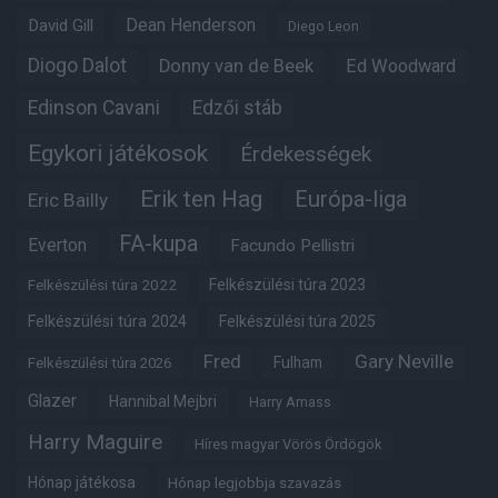
Dean Henderson
David Gill
Diego Leon
Diogo Dalot
Donny van de Beek
Ed Woodward
Edinson Cavani
Edzői stáb
Egykori játékosok
Érdekességek
Erik ten Hag
Európa-liga
Eric Bailly
FA-kupa
Everton
Facundo Pellistri
Felkészülési túra 2022
Felkészülési túra 2023
Felkészülési túra 2024
Felkészülési túra 2025
Fred
Gary Neville
Fulham
Felkészülési túra 2026
Glazer
Hannibal Mejbri
Harry Amass
Harry Maguire
Híres magyar Vörös Ördögök
Hónap játékosa
Hónap legjobbja szavazás