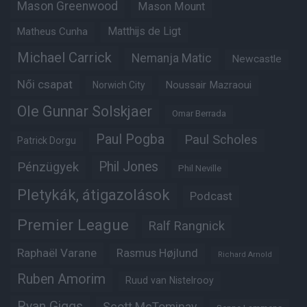
Mason Greenwood
Mason Mount
Matheus Cunha
Matthijs de Ligt
Michael Carrick
Nemanja Matic
Newcastle
Női csapat
Noussair Mazraoui
Norwich City
Ole Gunnar Solskjaer
Omar Berrada
Paul Pogba
Paul Scholes
Patrick Dorgu
Phil Jones
Pénzügyek
Phil Neville
Pletykák, átigazolások
Podcast
Premier League
Ralf Rangnick
Raphaël Varane
Rasmus Højlund
Richard Arnold
Ruben Amorim
Ruud van Nistelrooy
Ryan Giggs