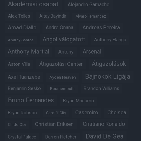
Akadémiai csapat
Alejandro Garnacho
Alex Telles
Altay Bayindir
Alvaro Fernandez
Amad Diallo
Andre Onana
Andreas Pereira
Angol válogatott
Anthony Elanga
Andrey Santos
Anthony Martial
Arsenal
Antony
Átigazolások
Átigazolási Center
Aston Villa
Bajnokok Ligája
Axel Tuanzebe
Ayden Heaven
Benjamin Sesko
Brandon Williams
Bournemouth
Bruno Fernandes
Bryan Mbeumo
Casemiro
Chelsea
Bryan Robson
Cardiff City
Christian Eriksen
Cristiano Ronaldo
Chido Obi
David De Gea
Crystal Palace
Darren Fletcher