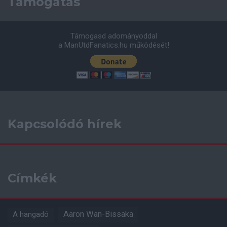
Támogatás
Támogasd adományoddal
a ManUtdFanatics.hu működését!
Kapcsolódó hírek
Címkék
Aaron Wan-Bissaka
A hangadó