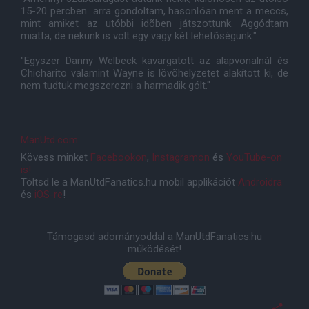
15-20 percben...arra gondoltam, hasonlóan ment a meccs,
mint amiket az utóbbi idõben játszottunk. Aggódtam
miatta, de nekünk is volt egy vagy két lehetõségünk."
"Egyszer Danny Welbeck kavargatott az alapvonalnál és
Chicharito valamint Wayne is lövõhelyzetet alakított ki, de
nem tudtuk megszerezni a harmadik gólt."
ManUtd.com
Kövess minket
Facebookon
,
Instagramon
és
YouTube-on
is!
Töltsd le a ManUtdFanatics.hu mobil applikációt
Androidra
és
iOS-re
!
Támogasd adományoddal a ManUtdFanatics.hu
működését!