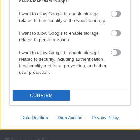
device identifiers in apps.
Meccs Center
I want to allow Google to enable storage
related to functionality of the website or app.
Paris Saint-Germain
vs
I want to allow Google to enable storage
related to personalization.
Manchester United
I want to allow Google to enable storage
Felkészülési szezon 4. mérkőzés
related to security, including authentication
Nya Ullevi, Göteborg
2026-08-08 17:00
functionality and fraud prevention, and other
user protection.
Leeds United
vs
Manchester United
2026-08-12 20:30
CONFIRM
AC Milan
vs
Manchester United
2026-08-15 18:00
Data Deletion
Data Access
Privacy Policy
ELŐZŐ MÉRKŐZÉSEK