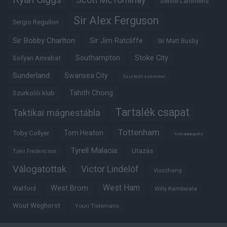
Scott McTominay
Senne Lammens
Sir Alex Ferguson
Sergio Reguilon
Sir Bobby Charlton
Sir Jim Ratcliffe
Sir Matt Busby
Southampton
Stoke City
Sofyan Amrabat
Sunderland
Swansea City
Szurkoló szemmel
Tahith Chong
Szurkolói klub
Tartalék csapat
Taktikai mágnestábla
Tottenham
Tom Heaton
Toby Collyer
Trófeabibliográfia
Tyrell Malacia
Utazás
Tyler Fredericson
Válogatottak
Victor Lindelöf
Visszhang
West Ham
West Brom
Watford
Willy Kambwala
Wout Weghorst
Youri Tielemans