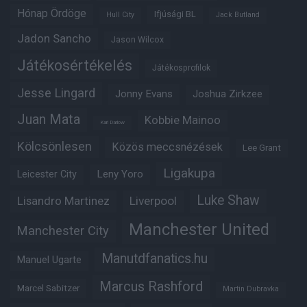
Hónap Ördöge
Ifjúsági BL
Hull City
Jack Butland
Jadon Sancho
Jason Wilcox
Játékosértékelés
Játékosprofilok
Jesse Lingard
Jonny Evans
Joshua Zirkzee
Juan Mata
Kobbie Mainoo
Karl Darlow
Kölcsönlesen
Közös meccsnézések
Lee Grant
Ligakupa
Leny Yoro
Leicester City
Luke Shaw
Lisandro Martinez
Liverpool
Manchester United
Manchester City
Manutdfanatics.hu
Manuel Ugarte
Marcus Rashford
Marcel Sabitzer
Martin Dubravka