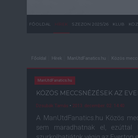
FŐOLDAL
HÍREK
SZEZON 2025/26
KLUB
KÖZ
Főoldal
Hírek
ManUtdFanatics.hu
Közös meccs
ManUtdFanatics.hu
KÖZÖS MECCSNÉZÉSEK AZ EVE
Dzsubák Tamás
•
2013. december. 02. 14:40
A ManUtdFanatics.hu Közös mec
sem maradhatnak el, ezúttal 
szurkolhatjátok végig az Everton e