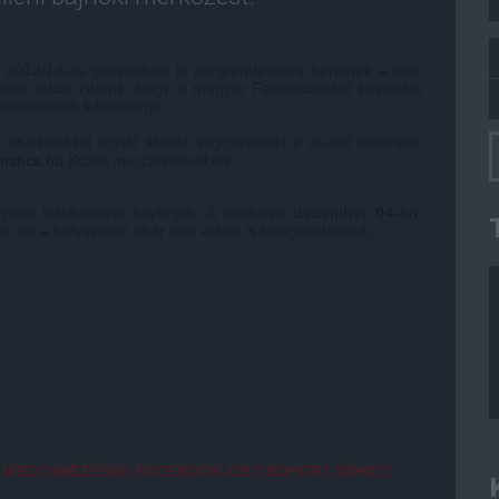
a 2013/14-es szezonban is megrendezésre kerülnek a már
em titkolt célunk, hogy a magyar Fanatikusokat közelebb
ccsnézések lehetõsége.
drukkerekkel együtt akarod végigszorítani a csapat meccseit,
natics.hu
Közös meccsnézéseken!
ajnoki találkozóval folytatjuk. A találkozó
december
04-én
,
k, de a helyszínen akár már elõtte is hangolódhattok.
S MECCSNÉZÉSEK FACEBOOK-OS CSOPORTJÁHOZ!