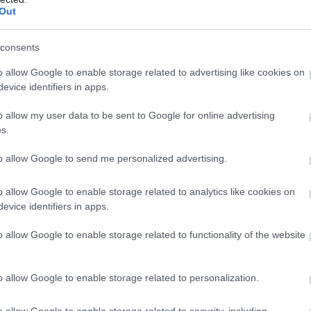
ott zene. (szülinapok,összejövetelek alkalmával)
Out
consents
a, hogy bármikor, bárkivel, bármiért is jössz el, jól érezd
o allow Google to enable storage related to advertising like cookies on
evice identifiers in apps.
evétele.
o allow my user data to be sent to Google for online advertising
s.
to allow Google to send me personalized advertising.
o allow Google to enable storage related to analytics like cookies on
evice identifiers in apps.
o allow Google to enable storage related to functionality of the website
o allow Google to enable storage related to personalization.
o allow Google to enable storage related to security, including