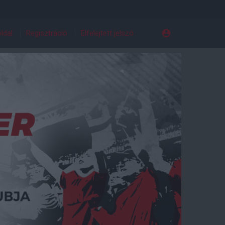
ldal
Regisztráció
Elfelejtett jelszó