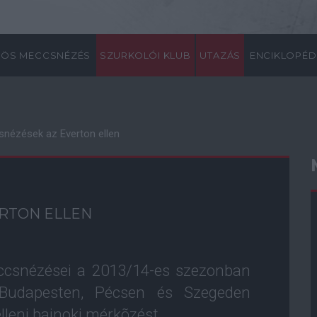
ÖS MECCSNÉZÉS
SZURKOLÓI KLUB
UTAZÁS
ENCIKLOPÉD
nézések az Everton ellen
RTON ELLEN
csnézései a 2013/14-es szezonban
Budapesten, Pécsen és Szegeden
lleni bajnoki mérkõzést.