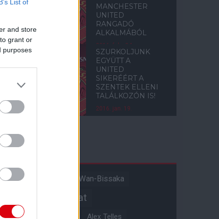
B’s List of
MANCHESTER
UNITED
RANGADÓ
er and store
ALKALMÁBÓL
to grant or
2016. febr. 04.
ed purposes
SZURKOLJUNK
EGYÜTT A
UNITED
SIKERÉÉRT A
SZENTEK ELLENI
TALÁLKOZÓN IS!
2016. jan. 19.
Címkék
Aaron Wan-Bissaka
A hangadó
Akadémiai csapat
Alejandro Garnacho
Alex Telles