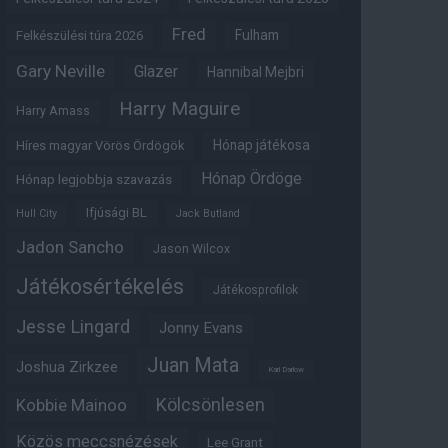
Fred
Fulham
Felkészülési túra 2026
Gary Neville
Glazer
Hannibal Mejbri
Harry Maguire
Harry Amass
Hónap játékosa
Híres magyar Vörös Ördögök
Hónap Ördöge
Hónap legjobbja szavazás
Ifjúsági BL
Hull City
Jack Butland
Jadon Sancho
Jason Wilcox
Játékosértékelés
Játékosprofilok
Jesse Lingard
Jonny Evans
Juan Mata
Joshua Zirkzee
Karl Darlow
Kölcsönlesen
Kobbie Mainoo
Közös meccsnézések
Lee Grant