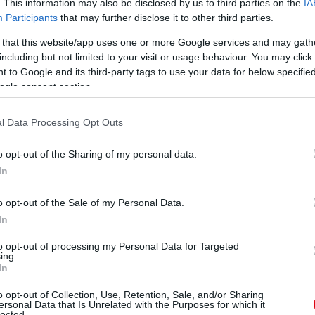
. This information may also be disclosed by us to third parties on the
IA
Participants
that may further disclose it to other third parties.
 that this website/app uses one or more Google services and may gath
ohányzás lehetséges.
including but not limited to your visit or usage behaviour. You may click 
.
 to Google and its third-party tags to use your data for below specifi
ogle consent section.
l Data Processing Opt Outs
o opt-out of the Sharing of my personal data.
In
o opt-out of the Sale of my Personal Data.
S MECCSNÉZÉSEK FACEBOOK-OS CSOPORTJÁHOZ!
In
to opt-out of processing my Personal Data for Targeted
ing.
In
atos fiatalos kávézó.
o opt-out of Collection, Use, Retention, Sale, and/or Sharing
dves vendégeinket, hanem mindennapos pörgõs fiatalos
ersonal Data that Is Unrelated with the Purposes for which it
lected.