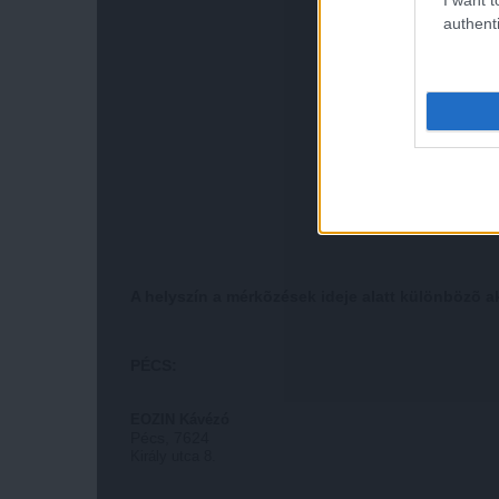
authenti
A helyszín a mérkõzések ideje alatt különbözõ a
PÉCS:
EOZIN Kávézó
Pécs, 7624
Király utca 8.