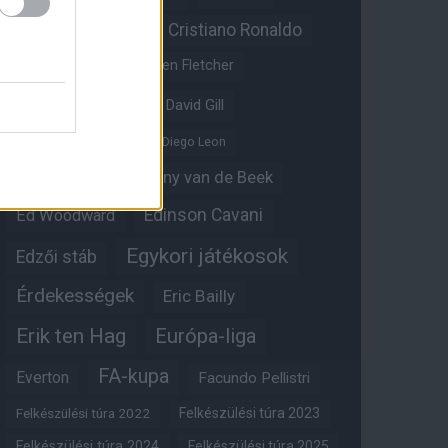
Christian Eriksen
Cristiano Ronaldo
Crystal Palace
Darren Fletcher
David De Gea
David Gill
Dean Henderson
Diego Leon
Diogo Dalot
Donny van de Beek
Edinson Cavani
Ed Woodward
Egykori játékosok
Edzői stáb
Érdekességek
Eric Bailly
Erik ten Hag
Európa-liga
FA-kupa
Everton
Facundo Pellistri
Felkészülési túra 2022
Felkészülési túra 2023
Felkészülési túra 2024
Felkészülési túra 2025