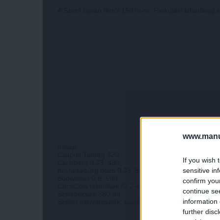
A Szent István tértõl 150 m-re. Parkolási lehetõség 
www.manut
Itallap:
Csapolt Tuborg 320,-
If you wish 
Carlsberg 0,33 430,-
sensitive in
Kröneneburg búza 0,33 590,-
Budweiser 0,5 590,-
confirm you
CocaCola termékek (0,2-es üveges) 230,-
continue se
Szendvicsek 380-tól
information 
Széles ételválaszték, kávék.
further disc