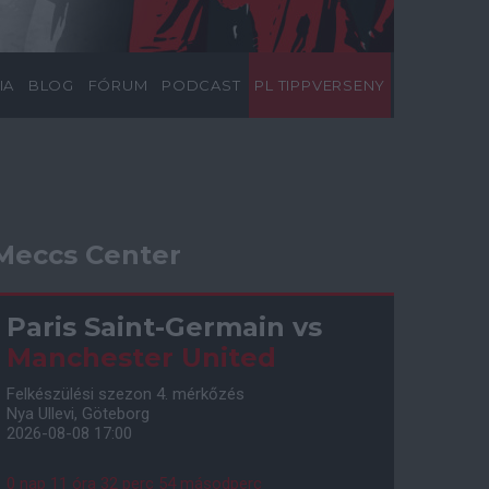
IA
BLOG
FÓRUM
PODCAST
PL TIPPVERSENY
Meccs Center
Paris Saint-Germain
vs
Manchester United
Felkészülési szezon 4. mérkőzés
Nya Ullevi, Göteborg
2026-08-08 17:00
0 nap 11 óra 32 perc 53 másodperc