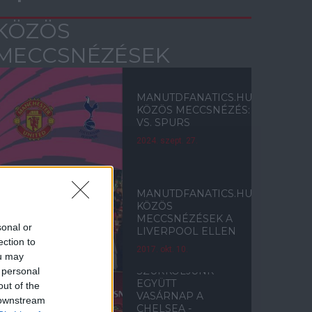
KÖZÖS
MECCSNÉZÉSEK
MANUTDFANATICS.HU
KÖZÖS MECCSNÉZÉS:
VS. SPURS
2024. szept. 27.
MANUTDFANATICS.HU
KÖZÖS
MECCSNÉZÉSEK A
sonal or
LIVERPOOL ELLEN
ection to
2017. okt. 10.
ou may
SZURKOLJUNK
 personal
EGYÜTT
out of the
VASÁRNAP A
 downstream
CHELSEA -