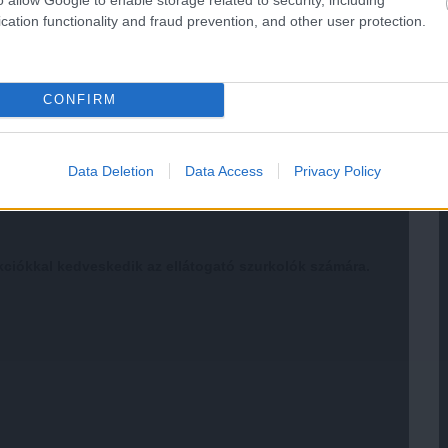
cation functionality and fraud prevention, and other user protection.
CONFIRM
Data Deletion
Data Access
Privacy Policy
kciókkal kedveskedik az ellátogató szurkolók számára.