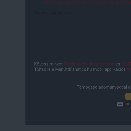
ITT CSATLAKOZZHATTOK A PÉCSI KÖZÖ
Néhány kép a helyrõl:
Kövess minket
Facebookon
,
Instagramon
és
YouT
Töltsd le a ManUtdFanatics.hu mobil applikációt
An
Támogasd adományoddal a 