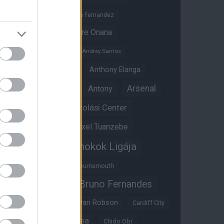
Altay Bayindir
Alvaro Fernandez
Amad Diallo
Andre Onana
Andreas Pereira
Andrey Santos
Angol válogatott
Anthony Elanga
Anthony Martial
Arsenal
Antony
Átigazolási Center
Aston Villa
Átigazolások
Axel Tuanzebe
Bajnokok Ligája
Ayden Heaven
Benjamin Sesko
Bournemouth
Bruno Fernandes
Brandon Williams
Bryan Mbeumo
Bryan Robson
Cardiff City
Casemiro
Chelsea
Chido Obi