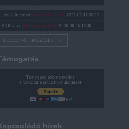
Leeds United
vs
Manchester United
2026-08-12 20:30
AC Milan
vs
Manchester United
2026-08-15 18:00
ELŐZŐ MÉRKŐZÉSEK
Támogatás
Támogasd adományoddal
a ManUtdFanatics.hu működését!
Kapcsolódó hírek