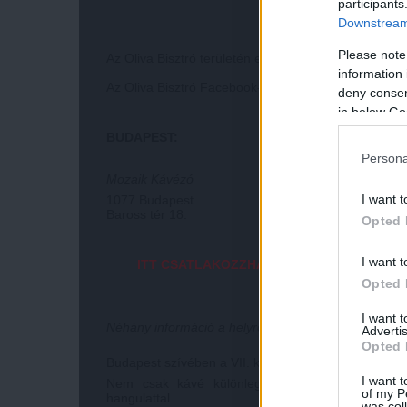
participants
Downstream 
Please note
Az Oliva Bisztró területén elhelyezett faházban a d
information 
Az Oliva Bisztró Facebook-oldala
ITT
tekinthetõ meg
deny consent
in below Go
BUDAPEST:
Persona
Mozaik Kávézó
I want t
1077 Budapest
Baross tér 18.
Opted 
I want t
ITT CSATLAKOZZHATTOK A PESTI KÖZÖ
Opted 
I want 
Néhány információ a helyrõl:
Advertis
Opted 
Budapest szívében a VII. kerületben található hangul
I want t
Nem csak kávé különlegességeinkkel várjuk ke
of my P
hangulattal.
was col