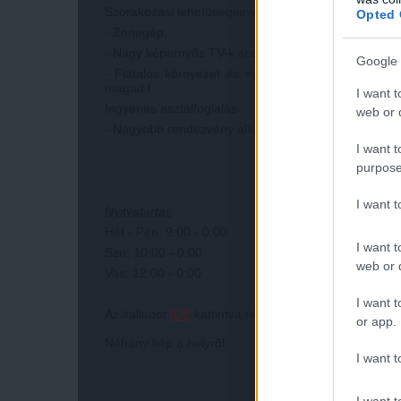
Szórakozási lehetõségeink: Karaoke, személyre szab
Opted 
- Zenegép,
- Nagy képernyõs TV-k sportközvetítések
Google 
- Fiatalos környezet és egy pörgõs csapat garantálj
magad.l
I want t
Ingyenes asztalfoglalás
web or d
- Nagyobb rendezvény alkalmával felsõ szint igényb
I want t
purpose
I want 
Nyitvatartás
Hét - Pén: 9:00 - 0:00
I want t
Szo: 10:00 - 0:00
web or d
Vas: 12:00 - 0:00
I want t
Az itallapot
IDE
kattintva tekintheted meg!
or app.
Néhány kép a helyrõl:
I want t
I want t