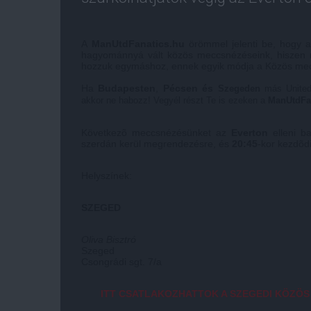
A
ManUtdFanatics.hu
örömmel jelenti be, hogy 
hagyománnyá vált közös meccsnézéseink, hiszen n
hozzuk egymáshoz, ennek egyik módja a Közös me
Ha
Budapesten
,
Pécsen és
Szegeden
más United 
akkor ne habozz! Vegyél részt Te is ezeken a
ManUtdFa
Következõ meccsnézésünket az
Everton
elleni b
szerdán kerül megrendezésre, és
20
:45
-kor kezdõdi
Helyszínek:
SZEGED
Oliva Bisztró
Szeged
Csongrádi sgt. 7/a
ITT CSATLAKOZHATTOK A SZEGEDI KÖZÖ