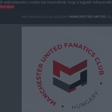
A weboldalunkon cookie-kat használunk, hogy a legjobb felhasználó
Rendben
MAGYARORSZÁG ELSŐSZÁMÚ
MANCHESTER UNITED
SZU