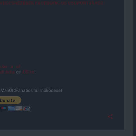
S MECCSNÉZÉSEK FACEBOOK-OS CSOPORTJÁHOZ!
ube-on is!
droidra
és
iOS-re
!
ManUtdFanatics.hu működését!