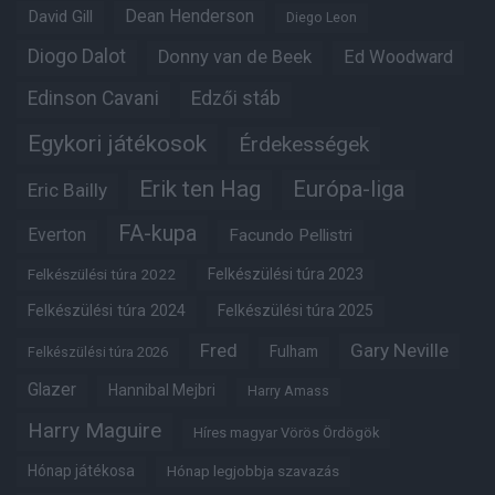
Dean Henderson
David Gill
Diego Leon
Diogo Dalot
Donny van de Beek
Ed Woodward
Edinson Cavani
Edzői stáb
Egykori játékosok
Érdekességek
Erik ten Hag
Európa-liga
Eric Bailly
FA-kupa
Everton
Facundo Pellistri
Felkészülési túra 2022
Felkészülési túra 2023
Felkészülési túra 2024
Felkészülési túra 2025
Fred
Gary Neville
Fulham
Felkészülési túra 2026
Glazer
Hannibal Mejbri
Harry Amass
Harry Maguire
Híres magyar Vörös Ördögök
Hónap játékosa
Hónap legjobbja szavazás