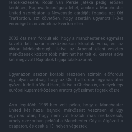
rendelkezésére, Robin van Persie játéka pedig erõsen
kérdéses, Kagawa kulcsfigura lehet, amikor a Manchester
United szombaton a Newcastle gárdáját fogadja azt Old
Traffordon, azt követõen, hogy szerdán ugyanott 1-0-s
vereséget szenvedtek az Everton ellen.
2002 óta nem fordult elõ, hogy a manchesteriek egymást
követõ két hazai mérkõzésükön kikaptak volna, és az
akkori Middlesbrough, illetve az Arsenal elleni vesztes
mérkõzések között több mint hat hét telt el, keretet adva
két megvívott Bajnokok Ligája találkozónak.
Ugyanazon szezon korábbi részében szintén elõfordult
egy olyan csúfság, hogy az Old Traffordon egymás után
gyõzni tudott a West Ham, illetve a Chelsea is, amelyek egy
európai kupamérkõzésen aratott gyõzelmet fogtak közre.
Arra legutóbb 1989-ben volt példa, hogy a Manchester
United két hazai bajnoki mérkõzést veszítsen el úgy
egymás után, hogy nem vot köztük más mérkõzésük,
amely szezonban például a Manchester City is átgázolt a
csapaton, és csak a 13. helyen végeztek.