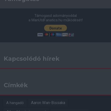
Támogasd adományoddal
a ManUtdFanatics.hu működését!
Kapcsolódó hírek
Címkék
Aaron Wan-Bissaka
A hangadó