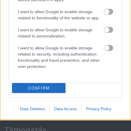
Meccs Center
I want to allow Google to enable storage
related to functionality of the website or app.
Paris Saint-Germain
vs
I want to allow Google to enable storage
Manchester United
related to personalization.
Felkészülési szezon 4. mérkőzés
I want to allow Google to enable storage
Nya Ullevi, Göteborg
2026-08-08 17:00
related to security, including authentication
functionality and fraud prevention, and other
user protection.
0 nap 23 óra 27 perc 56 másodperc
Leeds United
vs
Manchester United
2026-08-12 20:30
CONFIRM
AC Milan
vs
Manchester United
2026-08-15 18:00
Data Deletion
Data Access
Privacy Policy
ELŐZŐ MÉRKŐZÉSEK
Támogatás