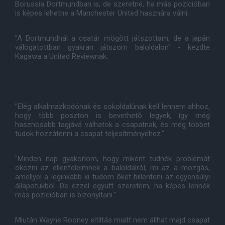
Borussia Dortmundban is, de szeretné, ha más pozícióban
is képes lehetne a Manchester United hasznára válni.
"A Dortmundnál a csatár mögött játszottam, de a japán
válogatottban gyakran játszom baloldalon" - kezdte
Kagawa a United Reviewnak.
"Elég alkalmazkodónak és sokoldalúnak kell lennem ahhoz,
hogy több poszton is bevethetõ legyek, így még
hasznosabb tagjává válhatok a csapatnak, és még többet
tudok hozzátenni a csapat teljesítményéhez."
"Minden nap gyakorlom, hogy miként tudnék problémát
okozni az ellenfeleimnek a baloldalról, mi az a mozgás,
amellyel a leginkább ki tudom õket billenteni az egyensúlyi
állapotukból. De ezzel együtt szeretém, ha képes lennék
más pozícióban is bizonyítani."
Miután Wayne Rooney eltiltás miatt nem állhat majd csapat