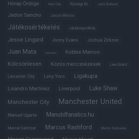
Hónap Ördöge
Ifjúsági BL
Hull City
Jack Butland
Jadon Sancho
Jason Wilcox
Játékosértékelés
Játékosprofilok
Jesse Lingard
Jonny Evans
Joshua Zirkzee
Juan Mata
Kobbie Mainoo
Karl Darlow
Kölcsönlesen
Közös meccsnézések
Lee Grant
Ligakupa
Leny Yoro
Leicester City
Luke Shaw
Lisandro Martinez
Liverpool
Manchester United
Manchester City
Manutdfanatics.hu
Manuel Ugarte
Marcus Rashford
Marcel Sabitzer
Martin Dubravka