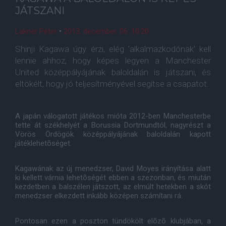
JÁTSZANI
Lakner Péter
•
2013. december. 06. 10:20
Shinji Kagawa úgy érzi, elég 'alkalmazkodónak' kell
lennie ahhoz, hogy képes legyen a Manchester
United középpályájának baloldalán is játszani, és
eltökélt, hogy jó teljesítményével segítse a csapatot.
A japán válogatott játékos mióta 2012-ben Manchesterbe
tette át székhelyét a Borussia Dortmundtól, nagyrészt a
Vörös Ördögök középpályájának baloldalán kapott
játéklehetõséget.
Kagawának az új menedzser, David Moyes irányítása alatt
ki kellett várnia lehetõségét ebben a szezonban, és miután
kezdetben a balszélen játszott, az elmúlt hetekben a skót
menedzser elkezdett inkább középen számítani rá.
Pontosan ezen a poszton tündökölt elõzõ klubjában, a