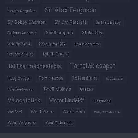
Sir Alex Ferguson
Sergio Reguilon
Sir Bobby Charlton
Sir Jim Ratcliffe
Sir Matt Busby
Southampton
Stoke City
Sofyan Amrabat
Sunderland
Swansea City
Szurkoló szemmel
Tahith Chong
Szurkolói klub
Tartalék csapat
Taktikai mágnestábla
Tottenham
Tom Heaton
Toby Collyer
Trófeabibliográfia
Tyrell Malacia
Utazás
Tyler Fredericson
Válogatottak
Victor Lindelöf
Visszhang
West Ham
West Brom
Watford
Willy Kambwala
Wout Weghorst
Youri Tielemans