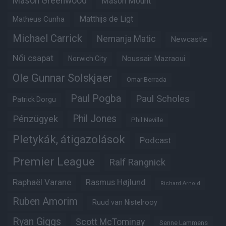
Mason Greenwood
Mason Mount
Matheus Cunha
Matthijs de Ligt
Michael Carrick
Nemanja Matic
Newcastle
Női csapat
Noussair Mazraoui
Norwich City
Ole Gunnar Solskjaer
Omar Berrada
Paul Pogba
Paul Scholes
Patrick Dorgu
Phil Jones
Pénzügyek
Phil Neville
Pletykák, átigazolások
Podcast
Premier League
Ralf Rangnick
Raphaël Varane
Rasmus Højlund
Richard Arnold
Ruben Amorim
Ruud van Nistelrooy
Ryan Giggs
Scott McTominay
Senne Lammens