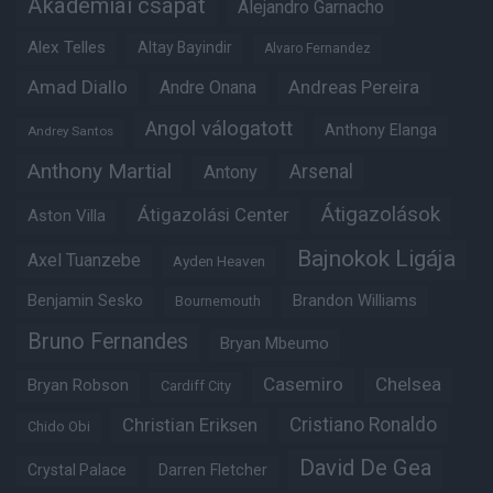
Akadémiai csapat
Alejandro Garnacho
Alex Telles
Altay Bayindir
Alvaro Fernandez
Amad Diallo
Andre Onana
Andreas Pereira
Angol válogatott
Anthony Elanga
Andrey Santos
Anthony Martial
Arsenal
Antony
Átigazolások
Átigazolási Center
Aston Villa
Bajnokok Ligája
Axel Tuanzebe
Ayden Heaven
Benjamin Sesko
Brandon Williams
Bournemouth
Bruno Fernandes
Bryan Mbeumo
Casemiro
Chelsea
Bryan Robson
Cardiff City
Christian Eriksen
Cristiano Ronaldo
Chido Obi
David De Gea
Crystal Palace
Darren Fletcher