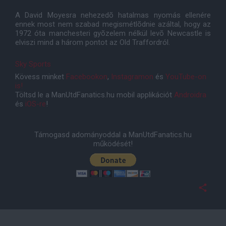
A David Moyesra nehezedõ hatalmas nyomás ellenére
ennek most nem szabad megismétlõdnie azáltal, hogy az
1972 óta manchesteri gyõzelem nélkül levõ Newcastle is
elviszi mind a három pontot az Old Traffordról.
Sky Sports
Kövess minket
Facebookon
,
Instagramon
és
YouTube-on
is!
Töltsd le a ManUtdFanatics.hu mobil applikációt
Androidra
és
iOS-re
!
Támogasd adományoddal a ManUtdFanatics.hu
működését!