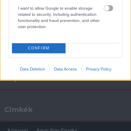
Támogatás
I want to allow Google to enable storage
related to security, including authentication
functionality and fraud prevention, and other
user protection.
Támogasd adományoddal
a ManUtdFanatics.hu működését!
CONFIRM
Data Deletion
Data Access
Privacy Policy
Kapcsolódó hírek
Címkék
Aaron Wan-Bissaka
A hangadó