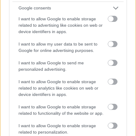
Google consents
I want to allow Google to enable storage
Meccs Center
related to advertising like cookies on web or
device identifiers in apps.
Leeds United
vs
Manchester
I want to allow my user data to be sent to
Google for online advertising purposes.
United
I want to allow Google to send me
Felkészülési szezon 5. mérkőzés
personalized advertising.
Croke Park, Dublin
2026-08-12 20:30
I want to allow Google to enable storage
related to analytics like cookies on web or
2 nap 13 óra 18 perc 44 másodperc
device identifiers in apps.
I want to allow Google to enable storage
AC Milan
vs
Manchester United
2026-08-15 18:00
related to functionality of the website or app.
ELŐZŐ MÉRKŐZÉSEK
I want to allow Google to enable storage
related to personalization.