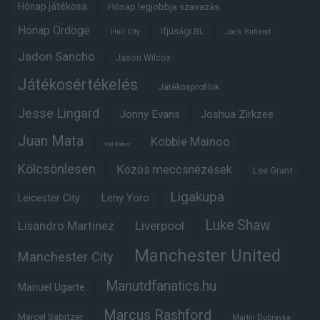
Hónap játékosa
Hónap legjobbja szavazás
Hónap Ördöge
Ifjúsági BL
Hull City
Jack Butland
Jadon Sancho
Jason Wilcox
Játékosértékelés
Játékosprofilok
Jesse Lingard
Jonny Evans
Joshua Zirkzee
Juan Mata
Kobbie Mainoo
Karl Darlow
Kölcsönlesen
Közös meccsnézések
Lee Grant
Ligakupa
Leny Yoro
Leicester City
Luke Shaw
Lisandro Martinez
Liverpool
Manchester United
Manchester City
Manutdfanatics.hu
Manuel Ugarte
Marcus Rashford
Marcel Sabitzer
Martin Dubravka