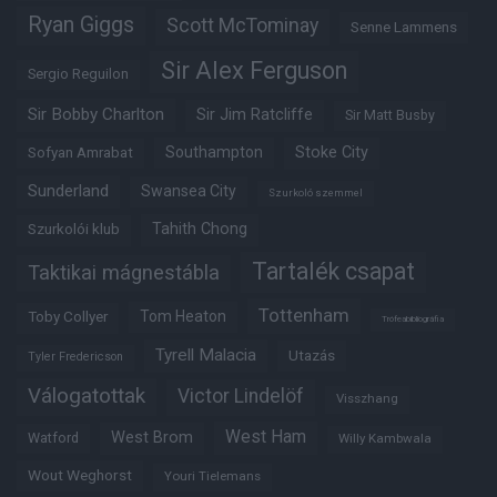
Ryan Giggs
Scott McTominay
Senne Lammens
Sir Alex Ferguson
Sergio Reguilon
Sir Bobby Charlton
Sir Jim Ratcliffe
Sir Matt Busby
Southampton
Stoke City
Sofyan Amrabat
Sunderland
Swansea City
Szurkoló szemmel
Tahith Chong
Szurkolói klub
Tartalék csapat
Taktikai mágnestábla
Tottenham
Tom Heaton
Toby Collyer
Trófeabibliográfia
Tyrell Malacia
Utazás
Tyler Fredericson
Válogatottak
Victor Lindelöf
Visszhang
West Ham
West Brom
Watford
Willy Kambwala
Wout Weghorst
Youri Tielemans