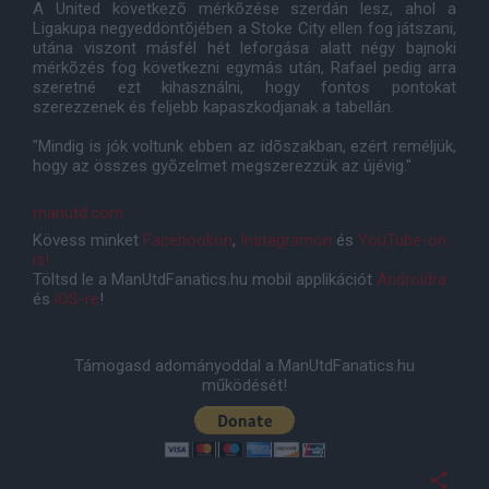
A United következõ mérkõzése szerdán lesz, ahol a
Ligakupa negyeddöntõjében a Stoke City ellen fog játszani,
utána viszont másfél hét leforgása alatt négy bajnoki
mérkõzés fog következni egymás után, Rafael pedig arra
szeretné ezt kihasználni, hogy fontos pontokat
szerezzenek és feljebb kapaszkodjanak a tabellán.
"Mindig is jók voltunk ebben az idõszakban, ezért reméljük,
hogy az összes gyõzelmet megszerezzük az újévig."
manutd.com
Kövess minket
Facebookon
,
Instagramon
és
YouTube-on
is!
Töltsd le a ManUtdFanatics.hu mobil applikációt
Androidra
és
iOS-re
!
Támogasd adományoddal a ManUtdFanatics.hu
működését!