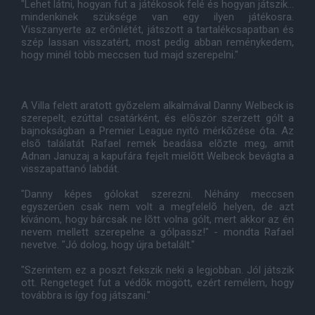
"Lehet látni, hogyan fut a játékosok felé és hogyan játszik...
mindenkinek szüksége van egy ilyen játékosra.
Visszanyerte az erõnlétét, játszott a tartalékcsapatban és
szép lassan visszatért, most pedig abban reménykedem,
hogy minél több meccsen tud majd szerepelni."
A Villa felett aratott gyõzelem alkalmával Danny Welbeck is
szerepelt, ezúttal csatárként, és elõször szerzett gólt a
bajnokságban a Premier League nyitó mérkõzése óta. Az
elsõ találatát Rafael remek beadása elõzte meg, amit
Adnan Januzaj a kapufára fejelt mielõtt Welbeck bevágta a
visszapattanó labdát.
"Danny képes gólokat szerezni. Néhány meccsen
egyszerûen csak nem volt a megfelelõ helyen, de azt
kívánom, hogy bárcsak ne lõtt volna gólt, mert akkor az én
nevem mellett szerepelne a gólpassz!" - mondta Rafael
nevetve. "Jó dolog, hogy újra betalált."
"Szerintem ez a poszt fekszik neki a legjobban. Jól játszik
ott. Rengeteget fut a védõk mögött, ezért remélem, hogy
továbbra is így fog játszani."