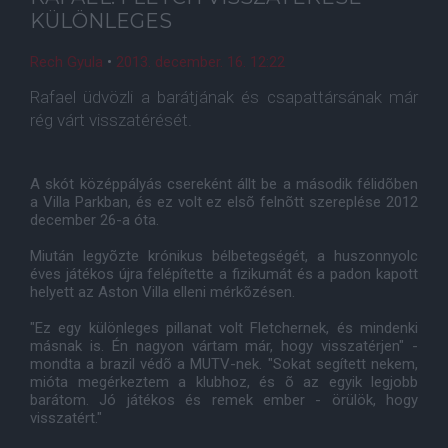
KÜLÖNLEGES
Rech Gyula
•
2013. december. 16. 12:22
Rafael üdvözli a barátjának és csapattársának már
rég várt visszatérését.
A skót középpályás csereként állt be a második félidõben
a Villa Parkban, és ez volt ez elsõ felnõtt szereplése 2012
december 26-a óta.
Miután legyõzte krónikus bélbetegségét, a huszonnyolc
éves játékos újra felépítette a fizikumát és a padon kapott
helyett az Aston Villa elleni mérkõzésen.
"Ez egy különleges pillanat volt Fletchernek, és mindenki
másnak is. Én nagyon vártam már, hogy visszatérjen" -
mondta a brazil védõ a MUTV-nek. "Sokat segített nekem,
mióta megérkeztem a klubhoz, és õ az egyik legjobb
barátom. Jó játékos és remek ember - örülök, hogy
visszatért."