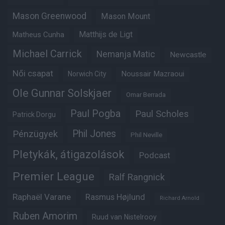
Mason Greenwood
Mason Mount
Matheus Cunha
Matthijs de Ligt
Michael Carrick
Nemanja Matic
Newcastle
Női csapat
Noussair Mazraoui
Norwich City
Ole Gunnar Solskjaer
Omar Berrada
Paul Pogba
Paul Scholes
Patrick Dorgu
Phil Jones
Pénzügyek
Phil Neville
Pletykák, átigazolások
Podcast
Premier League
Ralf Rangnick
Raphaël Varane
Rasmus Højlund
Richard Arnold
Ruben Amorim
Ruud van Nistelrooy