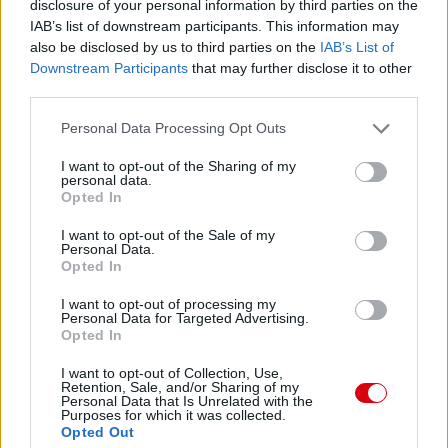
disclosure of your personal information by third parties on the
IAB’s list of downstream participants. This information may
also be disclosed by us to third parties on the
IAB’s List of
Downstream Participants
that may further disclose it to other
third parties.
Please note that this website/app uses one or more Google
Personal Data Processing Opt Outs
services and may gather and store information including but
not limited to your visit or usage behaviour. You may click to
I want to opt-out of the Sharing of my
personal data.
grant or deny consent to Google and its third-party tags to
Opted In
use your data for below specified purposes in below Google
consent section.
I want to opt-out of the Sale of my
Personal Data.
Opted In
I want to opt-out of processing my
Personal Data for Targeted Advertising.
Opted In
I want to opt-out of Collection, Use,
Retention, Sale, and/or Sharing of my
Personal Data that Is Unrelated with the
Purposes for which it was collected.
Opted Out