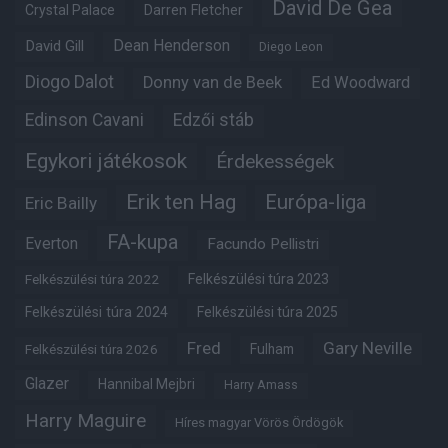
David De Gea
Crystal Palace
Darren Fletcher
Dean Henderson
David Gill
Diego Leon
Diogo Dalot
Donny van de Beek
Ed Woodward
Edinson Cavani
Edzői stáb
Egykori játékosok
Érdekességek
Erik ten Hag
Európa-liga
Eric Bailly
FA-kupa
Everton
Facundo Pellistri
Felkészülési túra 2022
Felkészülési túra 2023
Felkészülési túra 2024
Felkészülési túra 2025
Fred
Gary Neville
Fulham
Felkészülési túra 2026
Glazer
Hannibal Mejbri
Harry Amass
Harry Maguire
Híres magyar Vörös Ördögök