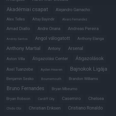
Akadémiai csapat
Alejandro Garnacho
Alex Telles
Altay Bayindir
Alvaro Fernandez
Amad Diallo
Andre Onana
Andreas Pereira
Angol válogatott
Anthony Elanga
Andrey Santos
Anthony Martial
Arsenal
Antony
Átigazolások
Átigazolási Center
Aston Villa
Bajnokok Ligája
Axel Tuanzebe
Ayden Heaven
Benjamin Sesko
Brandon Williams
Bournemouth
Bruno Fernandes
Bryan Mbeumo
Casemiro
Chelsea
Bryan Robson
Cardiff City
Christian Eriksen
Cristiano Ronaldo
Chido Obi