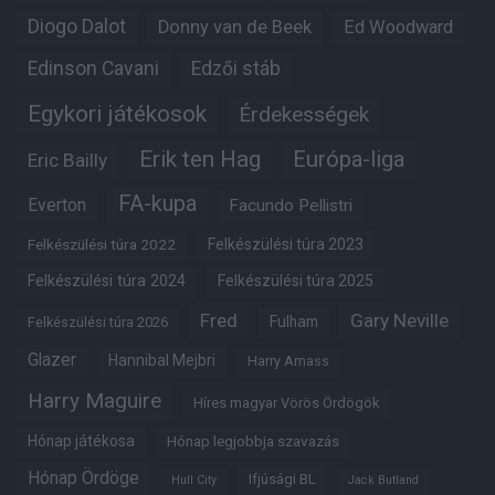
Diogo Dalot
Donny van de Beek
Ed Woodward
Edinson Cavani
Edzői stáb
Egykori játékosok
Érdekességek
Erik ten Hag
Európa-liga
Eric Bailly
FA-kupa
Everton
Facundo Pellistri
Felkészülési túra 2022
Felkészülési túra 2023
Felkészülési túra 2024
Felkészülési túra 2025
Fred
Gary Neville
Fulham
Felkészülési túra 2026
Glazer
Hannibal Mejbri
Harry Amass
Harry Maguire
Híres magyar Vörös Ördögök
Hónap játékosa
Hónap legjobbja szavazás
Hónap Ördöge
Ifjúsági BL
Hull City
Jack Butland