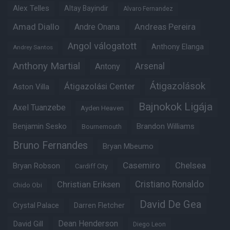
Alex Telles
Altay Bayindir
Alvaro Fernandez
Amad Diallo
Andre Onana
Andreas Pereira
Angol válogatott
Anthony Elanga
Andrey Santos
Anthony Martial
Arsenal
Antony
Átigazolások
Átigazolási Center
Aston Villa
Bajnokok Ligája
Axel Tuanzebe
Ayden Heaven
Benjamin Sesko
Brandon Williams
Bournemouth
Bruno Fernandes
Bryan Mbeumo
Casemiro
Chelsea
Bryan Robson
Cardiff City
Christian Eriksen
Cristiano Ronaldo
Chido Obi
David De Gea
Crystal Palace
Darren Fletcher
Dean Henderson
David Gill
Diego Leon