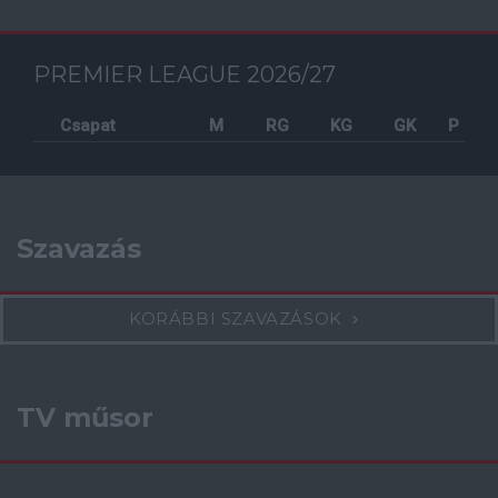
PREMIER LEAGUE 2026/27
Csapat
M
RG
KG
GK
P
Szavazás
KORÁBBI SZAVAZÁSOK
TV műsor