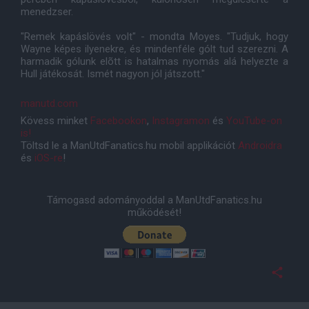
menedzser.
"Remek kapáslövés volt" - mondta Moyes. "Tudjuk, hogy
Wayne képes ilyenekre, és mindenféle gólt tud szerezni. A
harmadik gólunk elõtt is hatalmas nyomás alá helyezte a
Hull játékosát. Ismét nagyon jól játszott."
manutd.com
Kövess minket
Facebookon
,
Instagramon
és
YouTube-on
is!
Töltsd le a ManUtdFanatics.hu mobil applikációt
Androidra
és
iOS-re
!
Támogasd adományoddal a ManUtdFanatics.hu
működését!