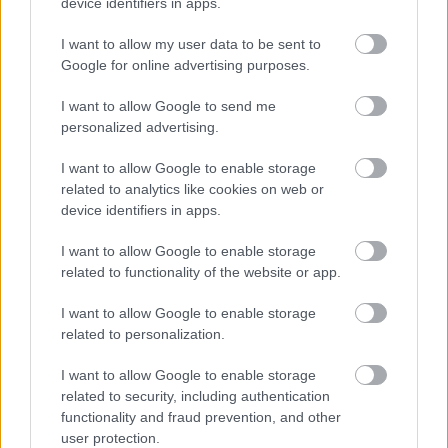
device identifiers in apps.
Paris Saint-Germain
vs
I want to allow my user data to be sent to
Google for online advertising purposes.
Manchester United
I want to allow Google to send me
Felkészülési szezon 4. mérkőzés
personalized advertising.
Nya Ullevi, Göteborg
2026-08-08 17:00
I want to allow Google to enable storage
related to analytics like cookies on web or
1 nap 15 óra 57 perc 53 másodperc
device identifiers in apps.
I want to allow Google to enable storage
Leeds United
vs
Manchester United
2026-08-12 20:30
related to functionality of the website or app.
AC Milan
vs
Manchester United
2026-08-15 18:00
I want to allow Google to enable storage
related to personalization.
ELŐZŐ MÉRKŐZÉSEK
I want to allow Google to enable storage
related to security, including authentication
Támogatás
functionality and fraud prevention, and other
user protection.