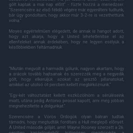
gólt kaptak a mai nap elõtt" - fûzte hozzá a menedzser.
"Szerencsére az elsõ félidõ végére már egyenlíteni tudtunk,
bár úgy gondoltam, hogy akkor már 3-2-re is vezethettünk
volna."
Moyes egyértelmûen elégedett, de annak is hangot adott,
hogy azt akarja, hogy a United lehetetlenítse el az
ellenfeleket annak érdekében, hogy ne legyen esélyük a
késõbbiekben feltámadniuk.
"Miután megvolt a harmadik gólunk, nagyon akartam, hogy
a srácok tovább hajtsanak és szerezzék meg a negyedik
gólt, hogy elkerüljük azokat az ijesztõ pillanatokat,
amikkel az utolsó öt percben kellett megbírkóznunk."
"Egy-két változtatást kellett eszközölnöm a sérüléseink
miatt, utána pedig Antonio pirosat kapott, ami még jobban
megnehezítette a dolgunkat."
Szerencsére a Vörös Ördögök olyan bátran tudtak
támadni, hogy megtudták fordítani a Hull meglepõ elõnyét.
A United második gólját, amit Wayne Rooney szerzett a 26.
percben kapáslövésbõl, különösen megdicsérte a