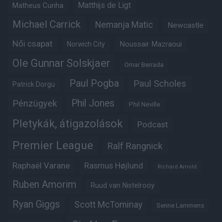
Matheus Cunha
Matthijs de Ligt
Michael Carrick
Nemanja Matic
Newcastle
Női csapat
Noussair Mazraoui
Norwich City
Ole Gunnar Solskjaer
Omar Berrada
Paul Pogba
Paul Scholes
Patrick Dorgu
Phil Jones
Pénzügyek
Phil Neville
Pletykák, átigazolások
Podcast
Premier League
Ralf Rangnick
Raphaël Varane
Rasmus Højlund
Richard Arnold
Ruben Amorim
Ruud van Nistelrooy
Ryan Giggs
Scott McTominay
Senne Lammens