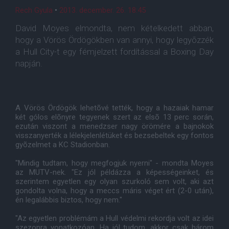
Rech Gyula
•
2013. december. 26. 18:45
David Moyes elmondta, nem kételkedett abban,
hogy a Vörös Ördögökben van annyi, hogy legyõzzék
a Hull City-t egy fémjelzett fordítással a Boxing Day
napján.
A Vörös Ördögök lehetõvé tették, hogy a hazaiak hamar
két gólos elõnyre tegyenek szert az elsõ 13 perc során,
ezután viszont a menedzser nagy örömére a bajnokok
visszanyerték a lélekjelenlétüket és bezsebeltek egy fontos
gyõzelmet a KC Stadionban.
"Mindig tudtam, hogy megfogjuk nyerni" - mondta Moyes
az MUTV-nek. "Ez jól példázza a képességeinket, és
szerintem egyetlen egy olyan szurkoló sem volt, aki azt
gondolta volna, hogy a meccs máris véget ért (2-0 után),
én legalábbis biztos, hogy nem."
"Az egyetlen problémám a Hull védelmi rekordja volt az idei
szezonra vonatkozóan. Ha jól tudom, akkor csak három