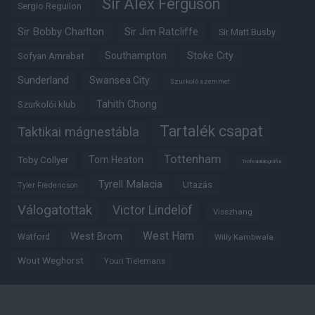
Sir Alex Ferguson
Sergio Reguilon
Sir Bobby Charlton
Sir Jim Ratcliffe
Sir Matt Busby
Southampton
Stoke City
Sofyan Amrabat
Sunderland
Swansea City
Szurkoló szemmel
Tahith Chong
Szurkolói klub
Tartalék csapat
Taktikai mágnestábla
Tottenham
Tom Heaton
Toby Collyer
Trófeabibliográfia
Tyrell Malacia
Utazás
Tyler Fredericson
Válogatottak
Victor Lindelöf
Visszhang
West Ham
West Brom
Watford
Willy Kambwala
Wout Weghorst
Youri Tielemans