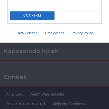
Támogasd adományoddal
a ManUtdFanatics.hu működését!
CONFIRM
Data Deletion
Data Access
Privacy Policy
Kapcsolódó hírek
Címkék
Aaron Wan-Bissaka
A hangadó
Akadémiai csapat
Alejandro Garnacho