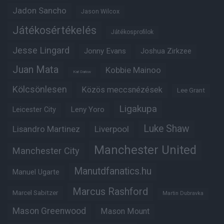
Jadon Sancho
Jason Wilcox
Játékosértékelés
Játékosprofilok
Jesse Lingard
Jonny Evans
Joshua Zirkzee
Juan Mata
Kobbie Mainoo
Karl Darlow
Kölcsönlesen
Közös meccsnézések
Lee Grant
Ligakupa
Leny Yoro
Leicester City
Luke Shaw
Lisandro Martinez
Liverpool
Manchester United
Manchester City
Manutdfanatics.hu
Manuel Ugarte
Marcus Rashford
Marcel Sabitzer
Martin Dubravka
Mason Greenwood
Mason Mount