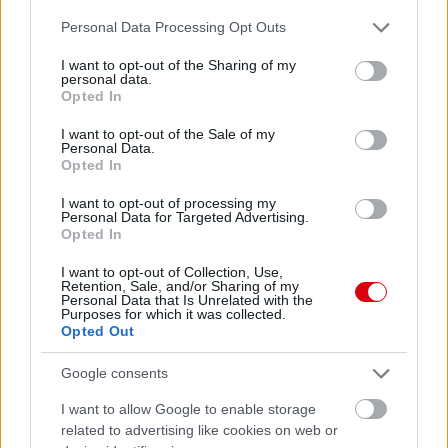
Please note that this website/app uses one or more Google
Personal Data Processing Opt Outs
services and may gather and store information including but
not limited to your visit or usage behaviour. You may click to
I want to opt-out of the Sharing of my
personal data.
grant or deny consent to Google and its third-party tags to
Opted In
use your data for below specified purposes in below Google
consent section.
I want to opt-out of the Sale of my
Personal Data.
Opted In
I want to opt-out of processing my
Personal Data for Targeted Advertising.
Opted In
I want to opt-out of Collection, Use,
Retention, Sale, and/or Sharing of my
Personal Data that Is Unrelated with the
Purposes for which it was collected.
Opted Out
Google consents
I want to allow Google to enable storage
Meccs Center
related to advertising like cookies on web or