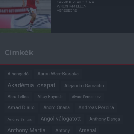
CARRICK REAKCIÓJA A
WREXHAM ELLENI
VERESÉGRE
Címkék
Aaron Wan-Bissaka
A hangadó
Akadémiai csapat
Alejandro Garnacho
Alex Telles
Altay Bayindir
Alvaro Fernandez
Amad Diallo
Andre Onana
Andreas Pereira
Angol válogatott
Anthony Elanga
Andrey Santos
Anthony Martial
Arsenal
Antony