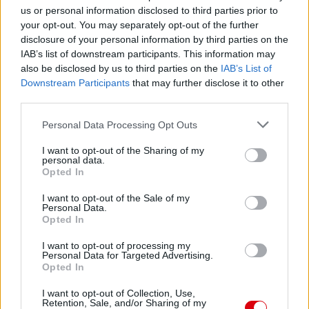
us or personal information disclosed to third parties prior to
your opt-out. You may separately opt-out of the further
disclosure of your personal information by third parties on the
Paris Saint-Germain
vs
IAB’s list of downstream participants. This information may
Manchester United
also be disclosed by us to third parties on the
IAB’s List of
Downstream Participants
that may further disclose it to other
Felkészülési szezon 4. mérkőzés
third parties.
Nya Ullevi, Göteborg
2026-08-08 17:00
Please note that this website/app uses one or more Google
Personal Data Processing Opt Outs
services and may gather and store information including but
not limited to your visit or usage behaviour. You may click to
I want to opt-out of the Sharing of my
personal data.
grant or deny consent to Google and its third-party tags to
Opted In
use your data for below specified purposes in below Google
Leeds United
vs
Manchester United
2026-08-12 20:30
consent section.
I want to opt-out of the Sale of my
AC Milan
vs
Manchester United
2026-08-15 18:00
Personal Data.
Opted In
ELŐZŐ MÉRKŐZÉSEK
I want to opt-out of processing my
Personal Data for Targeted Advertising.
Opted In
Támogatás
I want to opt-out of Collection, Use,
Retention, Sale, and/or Sharing of my