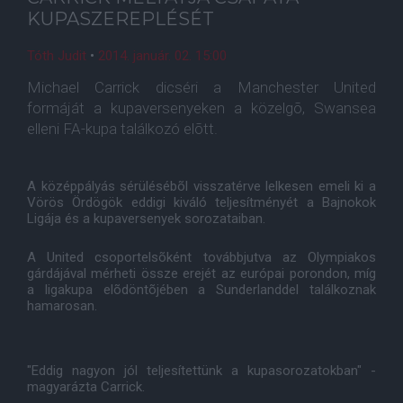
KUPASZEREPLÉSÉT
Tóth Judit
•
2014. január. 02. 15:00
Michael Carrick dicséri a Manchester United
formáját a kupaversenyeken a közelgõ, Swansea
elleni FA-kupa találkozó elõtt.
A középpályás sérülésébõl visszatérve lelkesen emeli ki a
Vörös Ördögök eddigi kiváló teljesítményét a Bajnokok
Ligája és a kupaversenyek sorozataiban.
A United csoportelsõként továbbjutva az Olympiakos
gárdájával mérheti össze erejét az európai porondon, míg
a ligakupa elõdöntõjében a Sunderlanddel találkoznak
hamarosan.
"Eddig nagyon jól teljesítettünk a kupasorozatokban" -
magyarázta Carrick.