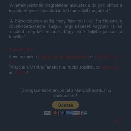
"A reményeinknek megfelelõen alakultak a dolgok, ehhez a
teljesítményhez továbbra is tartanunk kell magunkat."
"A bajnokságban pedig nagy figyelmet kell fordítanunk a
következetességre. Tudjuk, hogy képesek vagyunk rá, és
mindent meg kell tennünk, hogy minél feljebb jussunk a
tabellán."
manutd.com
Kövess minket
Facebookon
,
Instagramon
és
YouTube-on
is!
Töltsd le a ManUtdFanatics.hu mobil applikációt
Androidra
és
iOS-re
!
Támogasd adományoddal a ManUtdFanatics.hu
működését!