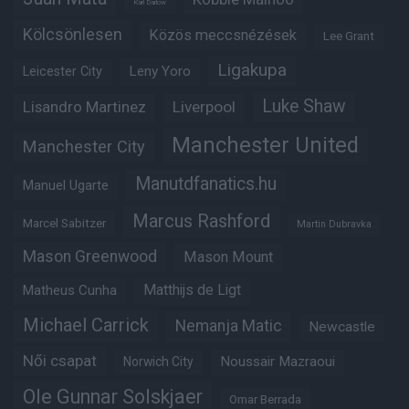
Karl Darlow
Kölcsönlesen
Közös meccsnézések
Lee Grant
Ligakupa
Leny Yoro
Leicester City
Luke Shaw
Lisandro Martinez
Liverpool
Manchester United
Manchester City
Manutdfanatics.hu
Manuel Ugarte
Marcus Rashford
Marcel Sabitzer
Martin Dubravka
Mason Greenwood
Mason Mount
Matheus Cunha
Matthijs de Ligt
Michael Carrick
Nemanja Matic
Newcastle
Női csapat
Noussair Mazraoui
Norwich City
Ole Gunnar Solskjaer
Omar Berrada