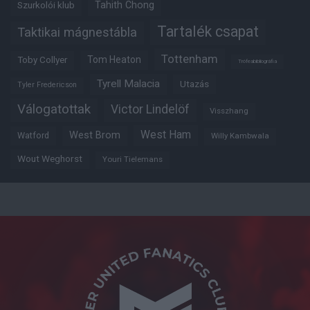
Tahith Chong
Szurkolói klub
Tartalék csapat
Taktikai mágnestábla
Tottenham
Tom Heaton
Toby Collyer
Trófeabibliográfia
Tyrell Malacia
Utazás
Tyler Fredericson
Válogatottak
Victor Lindelöf
Visszhang
West Ham
West Brom
Watford
Willy Kambwala
Wout Weghorst
Youri Tielemans