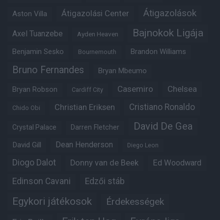
Átigazolások
Átigazolási Center
Aston Villa
Bajnokok Ligája
Axel Tuanzebe
Ayden Heaven
Benjamin Sesko
Brandon Williams
Bournemouth
Bruno Fernandes
Bryan Mbeumo
Casemiro
Chelsea
Bryan Robson
Cardiff City
Christian Eriksen
Cristiano Ronaldo
Chido Obi
David De Gea
Crystal Palace
Darren Fletcher
Dean Henderson
David Gill
Diego Leon
Diogo Dalot
Donny van de Beek
Ed Woodward
Edinson Cavani
Edzői stáb
Egykori játékosok
Érdekességek