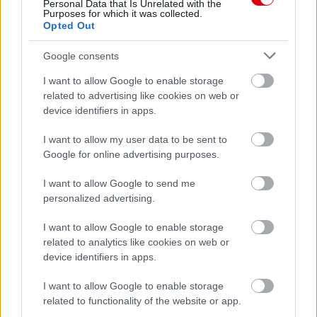
Personal Data that Is Unrelated with the
Purposes for which it was collected.
Opted Out
Támogasd adományoddal
a ManUtdFanatics.hu működését!
Google consents
I want to allow Google to enable storage
related to advertising like cookies on web or
device identifiers in apps.
I want to allow my user data to be sent to
Kapcsolódó hírek
Google for online advertising purposes.
I want to allow Google to send me
MICHAEL CARRICK
personalized advertising.
I want to allow Google to enable storage
related to analytics like cookies on web or
device identifiers in apps.
BLOMQVIST: CARRICKKEL
FEJLŐDNI FOG A
KÖZÉPPÁLYA
I want to allow Google to enable storage
related to functionality of the website or app.