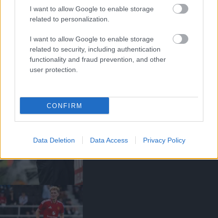
I want to allow Google to enable storage
related to personalization.
I want to allow Google to enable storage
CARRICK REAKCIÓJA AZ
related to security, including authentication
ATLETICO ELLENI
functionality and fraud prevention, and other
GYŐZELEMRE
user protection.
CONFIRM
CARRICK REAKCIÓJA A
Data Deletion
Data Access
Privacy Policy
ROSENBORG ELLENI
GYŐZELEMRE