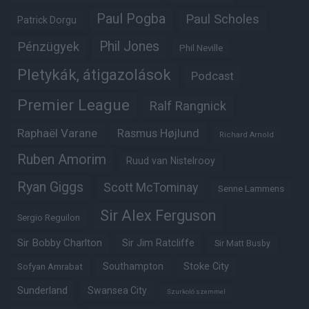
Paul Pogba
Paul Scholes
Patrick Dorgu
Phil Jones
Pénzügyek
Phil Neville
Pletykák, átigazolások
Podcast
Premier League
Ralf Rangnick
Raphaël Varane
Rasmus Højlund
Richard Arnold
Ruben Amorim
Ruud van Nistelrooy
Ryan Giggs
Scott McTominay
Senne Lammens
Sir Alex Ferguson
Sergio Reguilon
Sir Bobby Charlton
Sir Jim Ratcliffe
Sir Matt Busby
Southampton
Stoke City
Sofyan Amrabat
Sunderland
Swansea City
Szurkoló szemmel