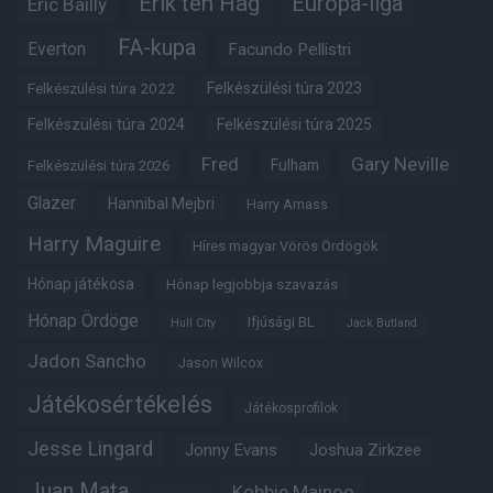
Erik ten Hag
Európa-liga
Eric Bailly
FA-kupa
Everton
Facundo Pellistri
Felkészülési túra 2022
Felkészülési túra 2023
Felkészülési túra 2024
Felkészülési túra 2025
Fred
Gary Neville
Fulham
Felkészülési túra 2026
Glazer
Hannibal Mejbri
Harry Amass
Harry Maguire
Híres magyar Vörös Ördögök
Hónap játékosa
Hónap legjobbja szavazás
Hónap Ördöge
Ifjúsági BL
Hull City
Jack Butland
Jadon Sancho
Jason Wilcox
Játékosértékelés
Játékosprofilok
Jesse Lingard
Jonny Evans
Joshua Zirkzee
Juan Mata
Kobbie Mainoo