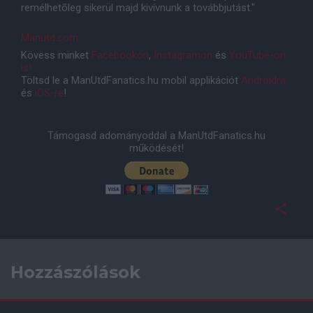
remélhetõleg sikerül majd kivívnunk a továbbjutást."
Manutd.com
Kövess minket
Facebookon
,
Instagramon
és
YouTube-on
is!
Töltsd le a ManUtdFanatics.hu mobil applikációt
Androidra
és
iOS-re
!
Támogasd adományoddal a ManUtdFanatics.hu
működését!
Hozzászólások