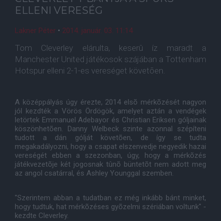
ELLENI VERESÉG
Lakner Péter
•
2014. január. 03. 11:14
Tom Cleverley elárulta, keserû íz maradt a
Manchester United játékosok szájában a Tottenham
Hotspur elleni 2-1-es vereséget követõen.
A középpályás úgy érezte, 2014 elsõ mérkõzését nagyon
jól kezdték a Vörös Ördögök, amelyet aztán a vendégek
letörtek Emmanuel Adebayor és Christian Eriksen góljainak
köszönhetõen. Danny Welbeck szinte azonnal szépíteni
tudott a dán gólját követõen, de így se tudta
megakadályozni, hogy a csapat elszenvedje negyedik hazai
vereségét ebben a szezonban, úgy, hogy a mérkõzés
játékvezetõje két jogosnak tûnõ büntetõt nem adott meg
az angol csatárral, és Ashley Younggal szemben.
"Szerintem abban a tudatban ez még inkább bánt minket,
hogy tudtuk, hat mérkõzéses gyõzelmi szériában voltunk" -
kezdte Cleverley.