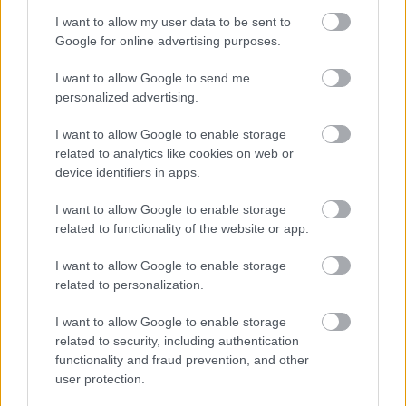
Felkészülési szezon 5. mérkőzés
I want to allow my user data to be sent to
Croke Park, Dublin
Google for online advertising purposes.
2026-08-12 20:30
I want to allow Google to send me
2 nap 13 óra 17 perc 35 másodperc
personalized advertising.
I want to allow Google to enable storage
AC Milan
vs
Manchester United
2026-08-15 18:00
related to analytics like cookies on web or
device identifiers in apps.
ELŐZŐ MÉRKŐZÉSEK
I want to allow Google to enable storage
related to functionality of the website or app.
Támogatás
I want to allow Google to enable storage
related to personalization.
Támogasd adományoddal
I want to allow Google to enable storage
a ManUtdFanatics.hu működését!
related to security, including authentication
functionality and fraud prevention, and other
user protection.