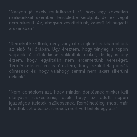
"Nagyon jó esély mutatkozott rá, hogy egy közvetlen
riválisunkkal szemben lendületbe kerüljünk, de ez végül
nem sikerült. Az, ahogyan veszítettünk, keserû ízt hagyott
a szánkban."
"Remekül kezdtünk, négy-vagy öt szögletet is kiharcoltunk
az elsõ fél órában. Úgy éreztem, hogy tényleg a topon
vagyunk. A gólok kissé sokkoltak minket, de így is úgy
érzem, hogy egyáltalán nem érdemeltünk vereséget.
Természetesen én is éreztem, hogy születtek pocsék
döntések, és hogy valahogy semmi nem akart sikerülni
nekünk."
"Nem gondolom azt, hogy minden döntésnek minket kell
elõnyben részesítenie, csak hogy az adott napon
igazságos ítéletek szülessenek. Remélhetõleg most már
letudtuk ezt a balszerencsét, mert volt belõle egy pár."