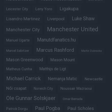
Ligakupa
Leny Yoro
Leicester City
Luke Shaw
Lisandro Martinez
Liverpool
Manchester United
Manchester City
Manutdfanatics.hu
Manuel Ugarte
Marcus Rashford
Marcel Sabitzer
Martin Dubravka
Mason Greenwood
Mason Mount
Matheus Cunha
Matthijs de Ligt
Michael Carrick
Nemanja Matic
Newcastle
Női csapat
Noussair Mazraoui
Norwich City
Ole Gunnar Solskjaer
Omar Berrada
Paul Pogba
Paul Scholes
Patrick Dorgu