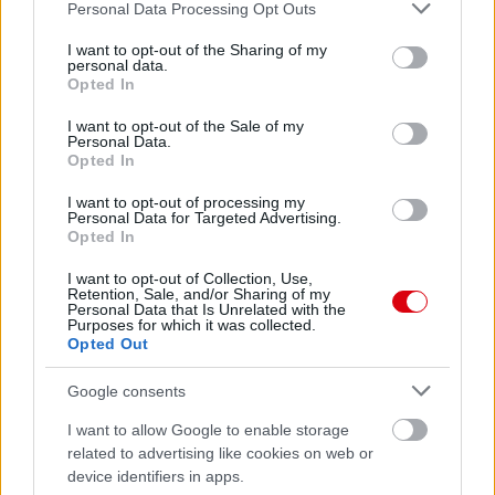
Please note that this website/app uses one or more Google
Personal Data Processing Opt Outs
services and may gather and store information including but
not limited to your visit or usage behaviour. You may click to
I want to opt-out of the Sharing of my
personal data.
grant or deny consent to Google and its third-party tags to
Opted In
use your data for below specified purposes in below Google
consent section.
I want to opt-out of the Sale of my
Personal Data.
Opted In
I want to opt-out of processing my
Personal Data for Targeted Advertising.
Opted In
I want to opt-out of Collection, Use,
Retention, Sale, and/or Sharing of my
Personal Data that Is Unrelated with the
Purposes for which it was collected.
Opted Out
Meccs Center
Google consents
I want to allow Google to enable storage
Leeds United
vs
Manchester
related to advertising like cookies on web or
United
device identifiers in apps.