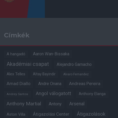
Címkék
Aaron Wan-Bissaka
A hangadó
Akadémiai csapat
Alejandro Garnacho
Alex Telles
Altay Bayindir
Alvaro Fernandez
Amad Diallo
Andre Onana
Andreas Pereira
Angol válogatott
Anthony Elanga
Andrey Santos
Anthony Martial
Arsenal
Antony
Átigazolások
Átigazolási Center
Aston Villa