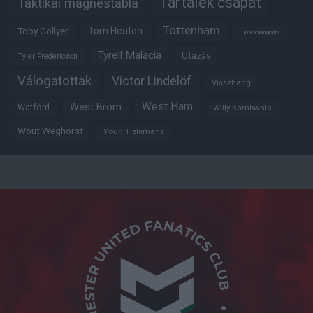
Tartalék csapat
Taktikai mágnestábla
Tottenham
Tom Heaton
Toby Collyer
Trófeabibliográfia
Tyrell Malacia
Utazás
Tyler Fredericson
Válogatottak
Victor Lindelöf
Visszhang
West Ham
West Brom
Watford
Willy Kambwala
Wout Weghorst
Youri Tielemans