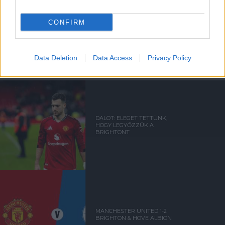
CONFIRM
Kapcsolódó hírek
Data Deletion
Data Access
Privacy Policy
FA-KUPA
DALOT: ELEGET TETTÜNK,
HOGY LEGYŐZZÜK A
BRIGHTONT
MANCHESTER UNITED 1-2
BRIGHTON & HOVE ALBION