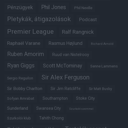
Phil Jones
Pénzügyek
Phil Neville
Pletykák, átigazolások
Podcast
Premier League
Ralf Rangnick
Raphaël Varane
Rasmus Højlund
Richard Arnold
Ruben Amorim
Ruud van Nistelrooy
Ryan Giggs
Scott McTominay
Senne Lammens
Sir Alex Ferguson
Sergio Reguilon
Sir Bobby Charlton
Sir Jim Ratcliffe
Sir Matt Busby
Southampton
Stoke City
Sofyan Amrabat
Sunderland
Swansea City
Szurkoló szemmel
Tahith Chong
Szurkolói klub