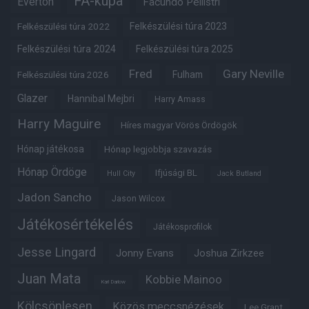
FA-kupa
Everton
Facundo Pellistri
Felkészülési túra 2022
Felkészülési túra 2023
Felkészülési túra 2024
Felkészülési túra 2025
Fred
Gary Neville
Fulham
Felkészülési túra 2026
Glazer
Hannibal Mejbri
Harry Amass
Harry Maguire
Híres magyar Vörös Ördögök
Hónap játékosa
Hónap legjobbja szavazás
Hónap Ördöge
Ifjúsági BL
Hull City
Jack Butland
Jadon Sancho
Jason Wilcox
Játékosértékelés
Játékosprofilok
Jesse Lingard
Jonny Evans
Joshua Zirkzee
Juan Mata
Kobbie Mainoo
Karl Darlow
Kölcsönlesen
Közös meccsnézések
Lee Grant