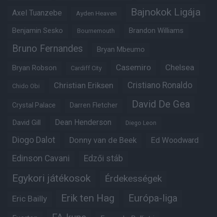
Bajnokok Ligája
Axel Tuanzebe
Ayden Heaven
Benjamin Sesko
Brandon Williams
Bournemouth
Bruno Fernandes
Bryan Mbeumo
Casemiro
Chelsea
Bryan Robson
Cardiff City
Christian Eriksen
Cristiano Ronaldo
Chido Obi
David De Gea
Crystal Palace
Darren Fletcher
Dean Henderson
David Gill
Diego Leon
Diogo Dalot
Donny van de Beek
Ed Woodward
Edinson Cavani
Edzői stáb
Egykori játékosok
Érdekességek
Erik ten Hag
Európa-liga
Eric Bailly