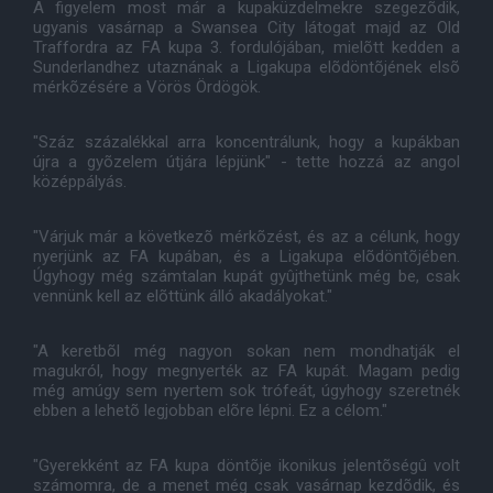
A figyelem most már a kupaküzdelmekre szegezõdik,
ugyanis vasárnap a Swansea City látogat majd az Old
Traffordra az FA kupa 3. fordulójában, mielõtt kedden a
Sunderlandhez utaznának a Ligakupa elõdöntõjének elsõ
mérkõzésére a Vörös Ördögök.
"Száz százalékkal arra koncentrálunk, hogy a kupákban
újra a gyõzelem útjára lépjünk" - tette hozzá az angol
középpályás.
"Várjuk már a következõ mérkõzést, és az a célunk, hogy
nyerjünk az FA kupában, és a Ligakupa elõdöntõjében.
Úgyhogy még számtalan kupát gyûjthetünk még be, csak
vennünk kell az elõttünk álló akadályokat."
"A keretbõl még nagyon sokan nem mondhatják el
magukról, hogy megnyerték az FA kupát. Magam pedig
még amúgy sem nyertem sok trófeát, úgyhogy szeretnék
ebben a lehetõ legjobban elõre lépni. Ez a célom."
"Gyerekként az FA kupa döntõje ikonikus jelentõségû volt
számomra, de a menet még csak vasárnap kezdõdik, és