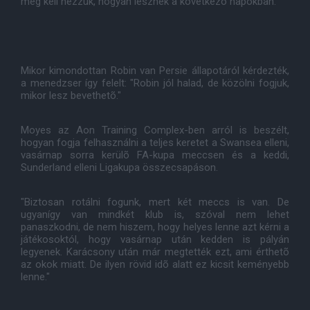
meg kell nézzük, hogyan lesznek a következõ napokban."
Mikor kimondottan Robin van Persie állapotáról kérdezték,
a menedzser így felelt: "Robin jól halad, de közölni fogjuk,
mikor lesz bevethetõ."
Moyes az Aon Training Complex-ben arról is beszélt,
hogyan fogja felhasználni a teljes keretet a Swansea elleni,
vasárnap sorra kerülõ FA-kupa meccsen és a keddi,
Sunderland elleni Ligakupa összecsapáson.
"Biztosan rotálni fogunk, mert két meccs is van. De
ugyanígy van mindkét klub is, szóval nem lehet
panaszkodni, de nem hiszem, hogy helyes lenne azt kérni a
játékosoktól, hogy vasárnap után kedden is pályán
legyenek. Karácsony után már megtették ezt, ami érthetõ
az okok miatt. De ilyen rövid idõ alatt ez kicsit keményebb
lenne."