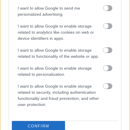
Nya Ullevi, Göteborg
2026-08-08 17:00
I want to allow Google to send me
personalized advertising.
I want to allow Google to enable storage
Leeds United
vs
Manchester United
2026-08-12 20:30
related to analytics like cookies on web or
device identifiers in apps.
AC Milan
vs
Manchester United
2026-08-15 18:00
I want to allow Google to enable storage
ELŐZŐ MÉRKŐZÉSEK
related to functionality of the website or app.
I want to allow Google to enable storage
Támogatás
related to personalization.
I want to allow Google to enable storage
related to security, including authentication
Támogasd adományoddal
functionality and fraud prevention, and other
a ManUtdFanatics.hu működését!
user protection.
CONFIRM