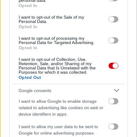
personal data.
grant or deny consent to Google and its third-party tags to
Opted In
use your data for below specified purposes in below Google
consent section.
I want to opt-out of the Sale of my
Personal Data.
Opted In
I want to opt-out of processing my
Personal Data for Targeted Advertising.
Opted In
I want to opt-out of Collection, Use,
Retention, Sale, and/or Sharing of my
Personal Data that Is Unrelated with the
Purposes for which it was collected.
Opted Out
Meccs Center
Google consents
I want to allow Google to enable storage
Paris Saint-Germain
related to advertising like cookies on web or
vs
device identifiers in apps.
Manchester United
I want to allow my user data to be sent to
Felkészülési szezon 4. mérkőzés
Google for online advertising purposes.