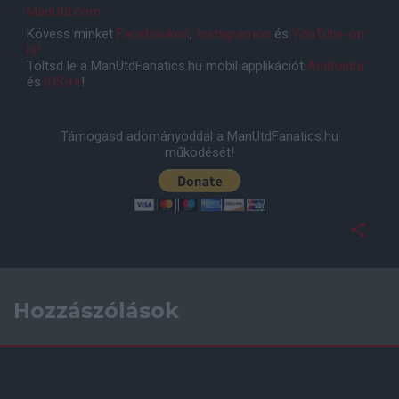
ManUtd.com
Kövess minket
Facebookon
,
Instagramon
és
YouTube-on
is!
Töltsd le a ManUtdFanatics.hu mobil applikációt
Androidra
és
iOS-re
!
Támogasd adományoddal a ManUtdFanatics.hu
működését!
Hozzászólások