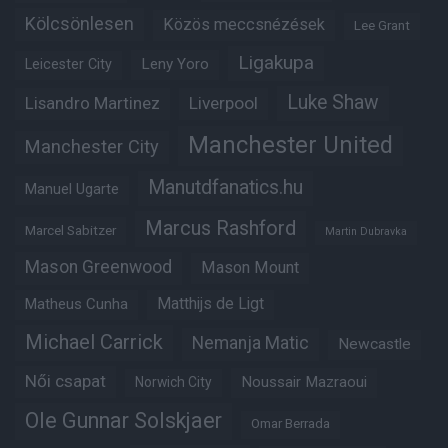
Kölcsönlesen
Közös meccsnézések
Lee Grant
Ligakupa
Leny Yoro
Leicester City
Luke Shaw
Lisandro Martinez
Liverpool
Manchester United
Manchester City
Manutdfanatics.hu
Manuel Ugarte
Marcus Rashford
Marcel Sabitzer
Martin Dubravka
Mason Greenwood
Mason Mount
Matheus Cunha
Matthijs de Ligt
Michael Carrick
Nemanja Matic
Newcastle
Női csapat
Noussair Mazraoui
Norwich City
Ole Gunnar Solskjaer
Omar Berrada