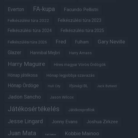
FA-kupa
Everton
Facundo Pellistri
Felkészülési túra 2022
Felkészülési túra 2023
Felkészülési túra 2024
Felkészülési túra 2025
Fred
Gary Neville
Fulham
Felkészülési túra 2026
Glazer
Hannibal Mejbri
Harry Amass
Harry Maguire
Híres magyar Vörös Ördögök
Hónap játékosa
Hónap legjobbja szavazás
Hónap Ördöge
Ifjúsági BL
Hull City
Jack Butland
Jadon Sancho
Jason Wilcox
Játékosértékelés
Játékosprofilok
Jesse Lingard
Jonny Evans
Joshua Zirkzee
Juan Mata
Kobbie Mainoo
Karl Darlow