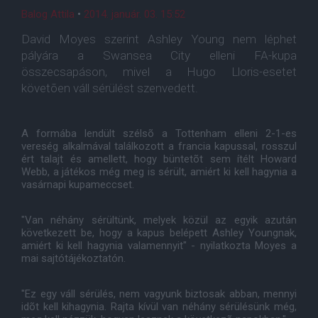
Balog Attila
•
2014. január. 03. 15:52
David Moyes szerint Ashley Young nem léphet
pályára a Swansea City elleni FA-kupa
összecsapáson, mivel a Hugo Lloris-esetet
követõen váll sérülést szenvedett.
A formába lendült szélsõ a Tottenham elleni 2-1-es
vereség alkalmával találkozott a francia kapussal, rosszul
ért talajt és amellett, hogy büntetõt sem ítélt Howard
Webb, a játékos még meg is sérült, amiért ki kell hagynia a
vasárnapi kupameccset.
"Van néhány sérültünk, melyek közül az egyik azután
következett be, hogy a kapus belépett Ashley Youngnak,
amiért ki kell hagynia valamennyit" - nyilatkozta Moyes a
mai sajtótájékoztatón.
"Ez egy váll sérülés, nem vagyunk biztosak abban, mennyi
idõt kell kihagynia. Rajta kívül van néhány sérülésünk még,