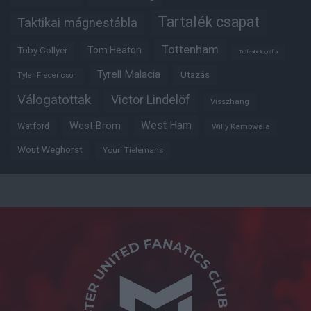
Tartalék csapat
Taktikai mágnestábla
Tottenham
Tom Heaton
Toby Collyer
Trófeabibliográfia
Tyrell Malacia
Utazás
Tyler Fredericson
Válogatottak
Victor Lindelöf
Visszhang
West Ham
West Brom
Watford
Willy Kambwala
Wout Weghorst
Youri Tielemans