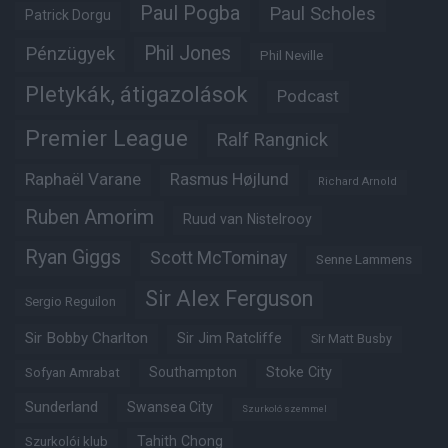
Paul Pogba
Paul Scholes
Patrick Dorgu
Phil Jones
Pénzügyek
Phil Neville
Pletykák, átigazolások
Podcast
Premier League
Ralf Rangnick
Raphaël Varane
Rasmus Højlund
Richard Arnold
Ruben Amorim
Ruud van Nistelrooy
Ryan Giggs
Scott McTominay
Senne Lammens
Sir Alex Ferguson
Sergio Reguilon
Sir Bobby Charlton
Sir Jim Ratcliffe
Sir Matt Busby
Southampton
Stoke City
Sofyan Amrabat
Sunderland
Swansea City
Szurkoló szemmel
Tahith Chong
Szurkolói klub