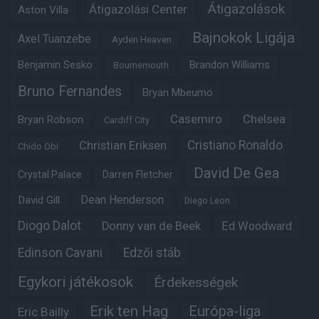
Átigazolások
Átigazolási Center
Aston Villa
Bajnokok Ligája
Axel Tuanzebe
Ayden Heaven
Benjamin Sesko
Brandon Williams
Bournemouth
Bruno Fernandes
Bryan Mbeumo
Casemiro
Chelsea
Bryan Robson
Cardiff City
Christian Eriksen
Cristiano Ronaldo
Chido Obi
David De Gea
Crystal Palace
Darren Fletcher
Dean Henderson
David Gill
Diego Leon
Diogo Dalot
Donny van de Beek
Ed Woodward
Edinson Cavani
Edzői stáb
Egykori játékosok
Érdekességek
Erik ten Hag
Európa-liga
Eric Bailly