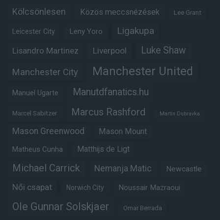
Kölcsönlesen
Közös meccsnézések
Lee Grant
Ligakupa
Leny Yoro
Leicester City
Luke Shaw
Lisandro Martinez
Liverpool
Manchester United
Manchester City
Manutdfanatics.hu
Manuel Ugarte
Marcus Rashford
Marcel Sabitzer
Martin Dubravka
Mason Greenwood
Mason Mount
Matheus Cunha
Matthijs de Ligt
Michael Carrick
Nemanja Matic
Newcastle
Női csapat
Noussair Mazraoui
Norwich City
Ole Gunnar Solskjaer
Omar Berrada