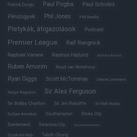
Paul Pogba
Paul Scholes
Patrick Dorgu
Phil Jones
Pénzügyek
Phil Neville
Pletykák, átigazolások
Podcast
Premier League
Ralf Rangnick
Raphaël Varane
Rasmus Højlund
Richard Arnold
Ruben Amorim
Ruud van Nistelrooy
Ryan Giggs
Scott McTominay
Senne Lammens
Sir Alex Ferguson
Sergio Reguilon
Sir Bobby Charlton
Sir Jim Ratcliffe
Sir Matt Busby
Southampton
Stoke City
Sofyan Amrabat
Sunderland
Swansea City
Szurkoló szemmel
Tahith Chong
Szurkolói klub