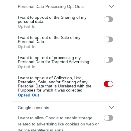
Please note that this website/app uses one or more Google
Personal Data Processing Opt Outs
services and may gather and store information including but
not limited to your visit or usage behaviour. You may click to
I want to opt-out of the Sharing of my
personal data.
grant or deny consent to Google and its third-party tags to
Opted In
use your data for below specified purposes in below Google
consent section.
I want to opt-out of the Sale of my
Personal Data.
Opted In
I want to opt-out of processing my
Personal Data for Targeted Advertising.
Opted In
I want to opt-out of Collection, Use,
Retention, Sale, and/or Sharing of my
Personal Data that Is Unrelated with the
Meccs Center
Purposes for which it was collected.
Opted Out
Google consents
Leeds United
vs
Manchester
I want to allow Google to enable storage
United
related to advertising like cookies on web or
device identifiers in apps.