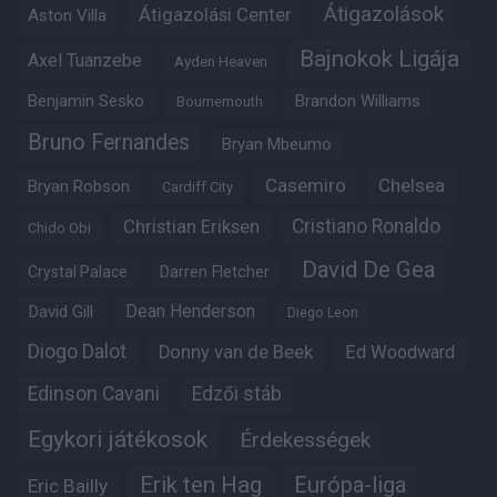
Átigazolások
Átigazolási Center
Aston Villa
Bajnokok Ligája
Axel Tuanzebe
Ayden Heaven
Benjamin Sesko
Brandon Williams
Bournemouth
Bruno Fernandes
Bryan Mbeumo
Casemiro
Chelsea
Bryan Robson
Cardiff City
Christian Eriksen
Cristiano Ronaldo
Chido Obi
David De Gea
Crystal Palace
Darren Fletcher
Dean Henderson
David Gill
Diego Leon
Diogo Dalot
Donny van de Beek
Ed Woodward
Edinson Cavani
Edzői stáb
Egykori játékosok
Érdekességek
Erik ten Hag
Európa-liga
Eric Bailly