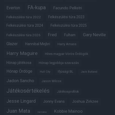
FA-kupa
Everton
Facundo Pellistri
Felkészülési túra 2022
Felkészülési túra 2023
Felkészülési túra 2024
Felkészülési túra 2025
Fred
Gary Neville
Fulham
Felkészülési túra 2026
Glazer
Hannibal Mejbri
Harry Amass
Harry Maguire
Híres magyar Vörös Ördögök
Hónap játékosa
Hónap legjobbja szavazás
Hónap Ördöge
Ifjúsági BL
Hull City
Jack Butland
Jadon Sancho
Jason Wilcox
Játékosértékelés
Játékosprofilok
Jesse Lingard
Jonny Evans
Joshua Zirkzee
Juan Mata
Kobbie Mainoo
Karl Darlow