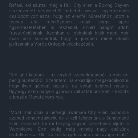
Rafael, aki ezúttal még a Hull City ellen a Boxing Day-en
elszenvedett sérülésébõl térhetett vissza, egyértelmûen
csalódott volt azzal, hogy az ellenfél büntetõhöz jutott a
tegnap esti mérkõzésen, majd sárga lapos
figyelmeztetésben is részesült, amiért hangot adott
frusztrációjának. Azonban a jobboldali bekk most már
csak arra koncentrál, hogy a jövõben minél inkább
javítsanak a Vörös Ördögök védekezésén.
"Két gólt kaptunk - az egyiket szabadrúgásból, a másikat
pedig büntetõbõl. Szerintem, ha elkezdjük megakadályozni,
hogy ilyen gólokat kapjunk, az sokat segíthat rajtunk.
Úgyhogy ezen nagyon gyorsan változtatnunk kell" - kezdte
a brazil a Manutd.com-nak.
"Most már csak a hétvégi Swansea City elleni bajnokira
szabad koncentrálnunk, és el kell felejtenünk a Sunderland
elleni meccset. De mi tényleg nagyon szeretnénk eljutni a
Wembleybe. Erre pedig még mindig nagy esélyünk
mutatkozik az Old Traffordon játszandó visszavágó miatt."