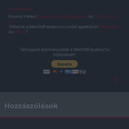
Manutd.com
Kövess minket
Facebookon
,
Instagramon
és
YouTube-on
is!
Töltsd le a ManUtdFanatics.hu mobil applikációt
Androidra
és
iOS-re
!
Támogasd adományoddal a ManUtdFanatics.hu
működését!
Hozzászólások