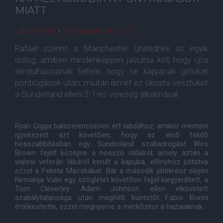
MIATT
Lakner Péter
•
2014. január. 08. 13:52
Rafael szerint a Manchester Unitednek az egyik
dolog, amiben mindenképpen javulnia kell, hogy újra
elindulhassanak felfelé, hogy ne kapjanak gólokat
pontrúgások után, miután ismét ez okozta vesztüket
a Sunderland elleni 2-1-es vereség alkalmával.
Ryan Giggs balszerencsésen ért labdához, amikor menteni
igyekezett azt követõen, hogy az elsõ félidõ
hosszabbításban egy Sunderland szabadrúgást Wes
Brown fejelt középre a hosszú oldalról, amely aztán a
walesi veterán lábáról került a kapuba, elõnyhöz juttatva
ezzel a Fekete Macskákat. Bár a második játékrész elején
Nemanja Vidic egy szögletet követõen fejjel kiegyenlített, a
Tom Cleverley Adam Johnson ellen elkövetett
szabálytalansága után megítélt büntetõt Fabio Borini
értékesítette, ezzel megnyerve a mérkõzést a hazaiaknak.