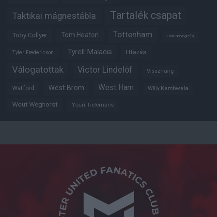
Tartalék csapat
Taktikai mágnestábla
Tottenham
Tom Heaton
Toby Collyer
Trófeabibliográfia
Tyrell Malacia
Utazás
Tyler Fredericson
Válogatottak
Victor Lindelöf
Visszhang
West Ham
West Brom
Watford
Willy Kambwala
Wout Weghorst
Youri Tielemans