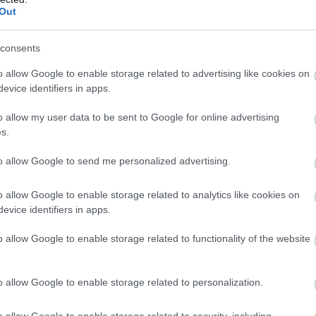
Out
ube-on is!
droidra
és
iOS-re
!
consents
o allow Google to enable storage related to advertising like cookies on
ManUtdFanatics.hu működését!
evice identifiers in apps.
o allow my user data to be sent to Google for online advertising
s.
to allow Google to send me personalized advertising.
o allow Google to enable storage related to analytics like cookies on
evice identifiers in apps.
o allow Google to enable storage related to functionality of the website
o allow Google to enable storage related to personalization.
o allow Google to enable storage related to security, including