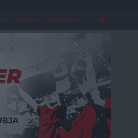
ldal
Regisztráció
Elfelejtett jelszó