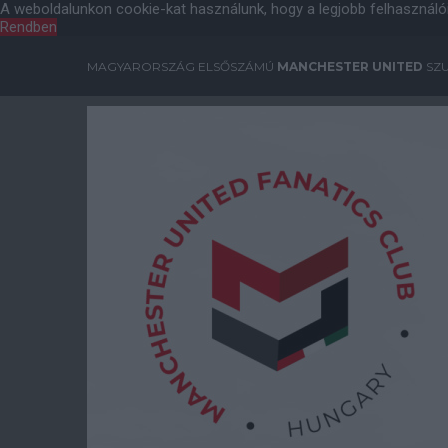
A weboldalunkon cookie-kat használunk, hogy a legjobb felhasználó
Rendben
MAGYARORSZÁG ELSŐSZÁMÚ
MANCHESTER UNITED
SZU