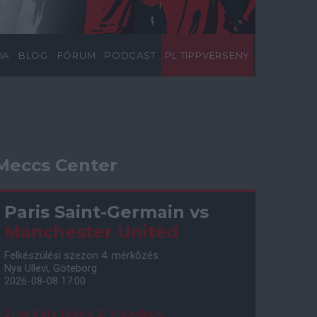
IA
BLOG
FÓRUM
PODCAST
PL TIPPVERSENY
Meccs Center
Paris Saint-Germain
vs
Manchester United
Felkészülési szezon 4. mérkőzés
Nya Ullevi, Göteborg
2026-08-08 17:00
2 nap 8 óra 15 perc 20 másodperc