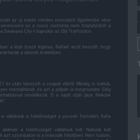
miután az új évben minden sorozatot figyelembe véve
szerencsére ez a rossz sorminta nem folytatódott a
a Swansea City-t bajnokin az Old Traffordon.
n a klub brazil légiósa, Rafael arról beszélt, hogy
etartanak a sikerek érdekében.
 év után távozott a csapat élérõl. Mindig is tudtuk,
yes mentalitását, és azt a pályán is megmutatni. Elég
litással rendelkezik. Õ a saját útját járja. Nekünk
k."
-e vállalniuk a felelõsséget a pocsék formáért, Rafa
akiknek a felelõsséget vállalniuk kell. Nekünk kell
ük azt szombaton is a második félidõben. Nem tudom,