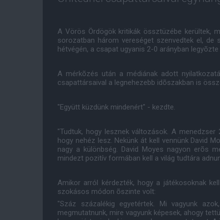
A Vörös Ördögök kritikák össztüzébe kerültek, 
sorozatban három vereséget szenvedtek el, de 
hétvégén, a csapat ugyanis 2-0 arányban legyõzte 
A mérkõzés után a médiának adott nyilatkozatába
csapattársaival a legnehezebb idõszakban is össz
"Együtt küzdünk mindenért" - kezdte.
"Tudtuk, hogy lesznek változások. A menedzser 27
hogy nehéz lesz. Nekünk át kell vennünk David Mo
nagy a különbség. David Moyes nagyon erõs menta
mindezt pozitív formában kell a világ tudtára adnun
Amikor arról kérdezték, hogy a játékosoknak kell
szokásos módon õszinte volt:
"Száz százalékig egyetértek. Mi vagyunk azok, 
megmutatnunk, mire vagyunk képesek, ahogy tett