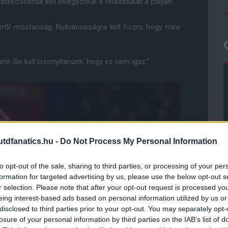
tékosoknak kell elvégezniük a feladatukat a pályán."
rõl mostanság. Nyilvánosságra kell hozni, hogy mire
rete. Be kell bizonyítanunk, hogy ez nem igaz."
dfanatics.hu -
Do Not Process My Personal Information
to opt-out of the sale, sharing to third parties, or processing of your per
formation for targeted advertising by us, please use the below opt-out s
r selection. Please note that after your opt-out request is processed y
eing interest-based ads based on personal information utilized by us or
disclosed to third parties prior to your opt-out. You may separately opt-
losure of your personal information by third parties on the IAB’s list of