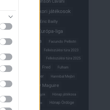
Edinson Cavani
Ed Woodward
Egykori játékosok
Edzői stáb
Érdekességek
Eric Bailly
Erik ten Hag
Európa-liga
FA-kupa
Everton
Facundo Pellistri
Felkészülési túra 2022
Felkészülési túra 2023
Felkészülési túra 2024
Felkészülési túra 2025
Fred
Fulham
Felkészülési túra 2026
Gary Neville
Glazer
Hannibal Mejbri
Harry Maguire
Harry Amass
Hónap játékosa
Híres magyar Vörös Ördögök
Hónap Ördöge
Hónap legjobbja szavazás