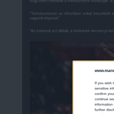
hogy miért mindenki a menedzserre mutatogat. A já
"Természetesen az öltözõben sokat beszélünk er
vagyunk képesek."
"Az emberek azt állítják, a Unitednek nincsen jó ke
www.manut
If you wish 
sensitive in
confirm you
continue se
information 
further disc