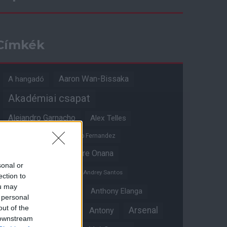
Címkék
Aaron Wan-Bissaka
A hangadó
Akadémiai csapat
Alejandro Garnacho
Alex Telles
Altay Bayindir
Alvaro Fernandez
Amad Diallo
Andre Onana
sonal or
Andreas Pereira
Andrey Santos
ection to
ou may
Angol válogatott
Anthony Elanga
 personal
out of the
Anthony Martial
Arsenal
Antony
 downstream