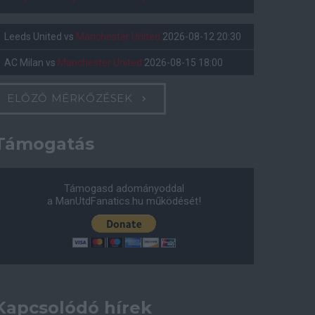
Leeds United
vs
Manchester United
2026-08-12 20:30
AC Milan
vs
Manchester United
2026-08-15 18:00
ELŐZŐ MÉRKŐZÉSEK
Támogatás
Támogasd adományoddal
a ManUtdFanatics.hu működését!
Kapcsolódó hírek