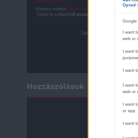
Manutd.com
Opted 
Kövess minket
Facebookon
,
Instagramon
és
YouT
Töltsd le a ManUtdFanatics.hu mobil applikációt
An
Google 
I want t
Támogasd adományoddal a 
web or d
I want t
purpose
I want 
Hozzászólások
I want t
web or d
I want t
or app.
I want t
I want t