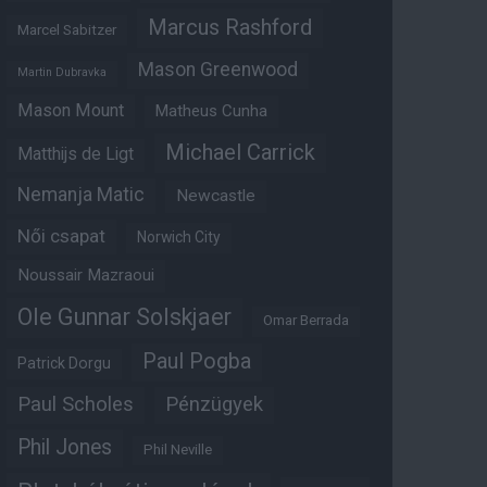
Marcus Rashford
Marcel Sabitzer
Mason Greenwood
Martin Dubravka
Mason Mount
Matheus Cunha
Michael Carrick
Matthijs de Ligt
Nemanja Matic
Newcastle
Női csapat
Norwich City
Noussair Mazraoui
Ole Gunnar Solskjaer
Omar Berrada
Paul Pogba
Patrick Dorgu
Paul Scholes
Pénzügyek
Phil Jones
Phil Neville