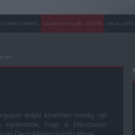
ÖS MECCSNÉZÉS
SZURKOLÓI KLUB
UTAZÁS
ENCIKLOPÉD
az erõ
Ferguson éráját követõen mindig rejt
 kijelentette, hogy a Mancheser
gúan David Moyes mögött állnak.