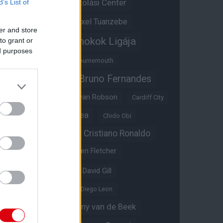
Átigazolási Center
B’s List of
Aston Villa
Átigazolások
Axel Tuanzebe
er and store
Bajnokok Ligája
to grant or
Ayden Heaven
ed purposes
Benjamin Sesko
Bournemouth
Bruno Fernandes
Brandon Williams
Bryan Mbeumo
Bryan Robson
Cardiff City
Casemiro
Chelsea
Chido Obi
Christian Eriksen
Cristiano Ronaldo
Crystal Palace
Darren Fletcher
David De Gea
David Gill
Dean Henderson
Diego Leon
Diogo Dalot
Donny van de Beek