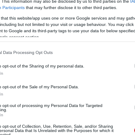
. This information may also be disclosed by us to third parties on the
IA
Participants
that may further disclose it to other third parties.
 that this website/app uses one or more Google services and may gath
including but not limited to your visit or usage behaviour. You may click 
 to Google and its third-party tags to use your data for below specifi
ogle consent section.
l Data Processing Opt Outs
a csapatot abban, hogy építsenek a magabiztos 2-0-s
o opt-out of the Sharing of my personal data.
i ellen arattak, és folyamatosan jó formában játszanak
In
ele szempontjából meghatározó néhány hónapban.
o opt-out of the Sale of my Personal Data.
 három vereséget elszenvedni - ebbõl kettõt az Old
In
hogy mire is vagyunk igazán képesek."
to opt-out of processing my Personal Data for Targeted
ing.
hullámzik a teljesítményünk. Ahhoz, hogy bajnokok
In
közé, minden mérkõzésen úgy kell játszanunk, mint a
o opt-out of Collection, Use, Retention, Sale, and/or Sharing
ersonal Data that Is Unrelated with the Purposes for which it
lected.