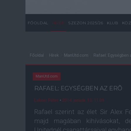
FŐOLDAL
HÍREK
SZEZON 2025/26
KLUB
KÖZ
Főoldal
Hírek
ManUtd.com
Rafael: Egységben 
ManUtd.com
RAFAEL: EGYSÉGBEN AZ ERÕ
Lakner Péter
•
2014. január. 13. 11:09
Rafael szerint az élet Sir Alex 
majd magában kihívásokat, de
Unitednél csapattársaival egyhan