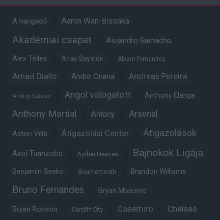
Aaron Wan-Bissaka
A hangadó
Akadémiai csapat
Alejandro Garnacho
Alex Telles
Altay Bayindir
Alvaro Fernandez
Amad Diallo
Andre Onana
Andreas Pereira
Angol válogatott
Anthony Elanga
Andrey Santos
Anthony Martial
Arsenal
Antony
Átigazolások
Átigazolási Center
Aston Villa
Bajnokok Ligája
Axel Tuanzebe
Ayden Heaven
Benjamin Sesko
Brandon Williams
Bournemouth
Bruno Fernandes
Bryan Mbeumo
Casemiro
Chelsea
Bryan Robson
Cardiff City