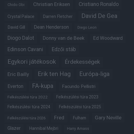
Christian Eriksen
Cristiano Ronaldo
Chido Obi
David De Gea
Crystal Palace
Darren Fletcher
Dean Henderson
David Gill
Diego Leon
Diogo Dalot
Donny van de Beek
Ed Woodward
Edinson Cavani
Edzői stáb
Egykori játékosok
Érdekességek
Erik ten Hag
Európa-liga
Eric Bailly
FA-kupa
Everton
Facundo Pellistri
Felkészülési túra 2022
Felkészülési túra 2023
Felkészülési túra 2024
Felkészülési túra 2025
Fred
Gary Neville
Fulham
Felkészülési túra 2026
Glazer
Hannibal Mejbri
Harry Amass