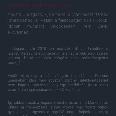
Lakner Péter
•
2014. január. 16. 12:54
Anders Lindegaard kijelentette, a Manchester United
játékosainak kell vállalni a felelõsséget a klub utóbbi
idõben mutatott vergõdéséért, nem David
Moyesnak.
Lindegaard, aki 2010-ben csatlakozott a Unitedhez a
norvég Aalesund együttesétõl, jelenleg a klub elsõ számú
kapusa, David de Gea mögött csak másodhegedûs
posztján.
Ebbõl kifolyólag a dán válogatott portás a Premier
Leagueben idén még egyetlen percnyi játéklehetõséget
sem kapott, összesen egy-egy mérkõzés jutott csak
számára a Ligakupában és az FA-kupában.
Így jobbára csak a kispadról nézhette, amint a Manchester
United új menedzsere, David Moyes feje fölött felhõk
gyülekeznek, ugyanis a regnáló angol bajnok az eddig