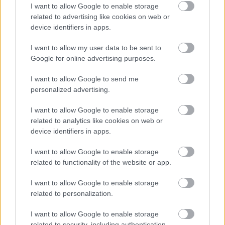
I want to allow Google to enable storage
related to advertising like cookies on web or
device identifiers in apps.
Meccs Center
I want to allow my user data to be sent to
Google for online advertising purposes.
Paris Saint-Germain
vs
I want to allow Google to send me
personalized advertising.
Manchester United
I want to allow Google to enable storage
Felkészülési szezon 4. mérkőzés
related to analytics like cookies on web or
Nya Ullevi, Göteborg
2026-08-08 17:00
device identifiers in apps.
I want to allow Google to enable storage
0 nap 9 óra 19 perc 20 másodperc
related to functionality of the website or app.
Leeds United
vs
Manchester United
2026-08-12 20:30
I want to allow Google to enable storage
related to personalization.
AC Milan
vs
Manchester United
2026-08-15 18:00
I want to allow Google to enable storage
related to security, including authentication