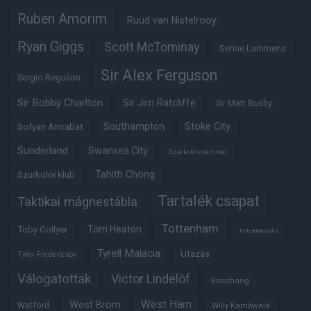
Ruben Amorim
Ruud van Nistelrooy
Ryan Giggs
Scott McTominay
Senne Lammens
Sir Alex Ferguson
Sergio Reguilon
Sir Bobby Charlton
Sir Jim Ratcliffe
Sir Matt Busby
Southampton
Stoke City
Sofyan Amrabat
Sunderland
Swansea City
Szurkoló szemmel
Tahith Chong
Szurkolói klub
Tartalék csapat
Taktikai mágnestábla
Tottenham
Tom Heaton
Toby Collyer
Trófeabibliográfia
Tyrell Malacia
Utazás
Tyler Fredericson
Válogatottak
Victor Lindelöf
Visszhang
West Ham
West Brom
Watford
Willy Kambwala