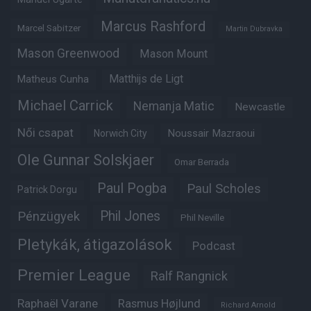
Marcus Rashford
Marcel Sabitzer
Martin Dubravka
Mason Greenwood
Mason Mount
Matheus Cunha
Matthijs de Ligt
Michael Carrick
Nemanja Matic
Newcastle
Női csapat
Noussair Mazraoui
Norwich City
Ole Gunnar Solskjaer
Omar Berrada
Paul Pogba
Paul Scholes
Patrick Dorgu
Phil Jones
Pénzügyek
Phil Neville
Pletykák, átigazolások
Podcast
Premier League
Ralf Rangnick
Raphaël Varane
Rasmus Højlund
Richard Arnold