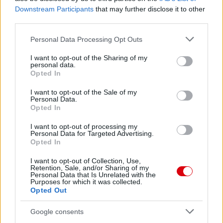
Downstream Participants
that may further disclose it to other
third parties.
Please note that this website/app uses one or more Google
Personal Data Processing Opt Outs
services and may gather and store information including but
not limited to your visit or usage behaviour. You may click to
I want to opt-out of the Sharing of my
personal data.
grant or deny consent to Google and its third-party tags to
Opted In
use your data for below specified purposes in below Google
consent section.
I want to opt-out of the Sale of my
Personal Data.
Opted In
I want to opt-out of processing my
Personal Data for Targeted Advertising.
Opted In
I want to opt-out of Collection, Use,
Retention, Sale, and/or Sharing of my
Personal Data that Is Unrelated with the
Purposes for which it was collected.
Opted Out
Google consents