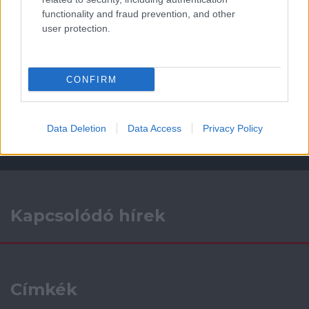
ELŐZŐ MÉRKŐZÉSEK
functionality and fraud prevention, and other
user protection.
Támogatás
CONFIRM
Támogasd adományoddal
a ManUtdFanatics.hu működését!
Data Deletion
Data Access
Privacy Policy
Kapcsolódó hírek
Címkék