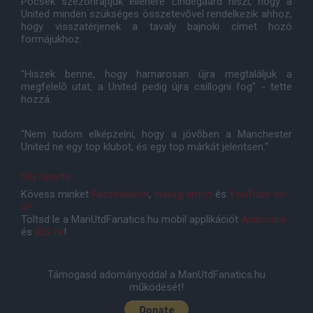
Pocsék szezonrajtjuk ellenére Lindegaard hiszi, hogy a
United minden szükséges összetevõvel rendelkezik ahhoz,
hogy visszatérjenek a tavaly bajnoki címet hozó
formájukhoz.
"Hiszek benne, hogy hamarosan újra megtaláljuk a
megfelelõ utat, a United pedig újra csillogni fog" - tette
hozzá.
"Nem tudom elképzelni, hogy a jövõben a Manchester
United ne egy top klubot, és egy top márkát jelentsen."
Sky Sports
Kövess minket
Facebookon
,
Instagramon
és
YouTube-on
is!
Töltsd le a ManUtdFanatics.hu mobil applikációt
Androidra
és
iOS-re
!
Támogasd adományoddal a ManUtdFanatics.hu
működését!