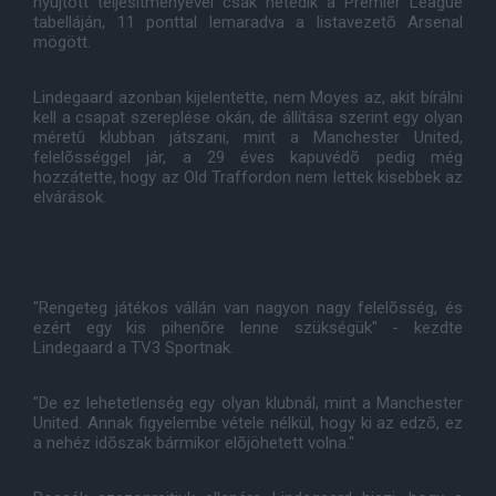
nyújtott teljesítményével csak hetedik a Premier League
tabelláján, 11 ponttal lemaradva a listavezetõ Arsenal
mögött.
Lindegaard azonban kijelentette, nem Moyes az, akit bírálni
kell a csapat szereplése okán, de állítása szerint egy olyan
méretû klubban játszani, mint a Manchester United,
felelõsséggel jár, a 29 éves kapuvédõ pedig még
hozzátette, hogy az Old Traffordon nem lettek kisebbek az
elvárások.
"Rengeteg játékos vállán van nagyon nagy felelõsség, és
ezért egy kis pihenõre lenne szükségük" - kezdte
Lindegaard a TV3 Sportnak.
"De ez lehetetlenség egy olyan klubnál, mint a Manchester
United. Annak figyelembe vétele nélkül, hogy ki az edzõ, ez
a nehéz idõszak bármikor elõjöhetett volna."