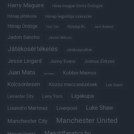
Harry Maguire
Híres magyar Vörös Ördögök
Hónap játékosa
Hónap legjobbja szavazás
Hónap Ördöge
Ifjúsági BL
Hull City
Jack Butland
Jadon Sancho
Jason Wilcox
Játékosértékelés
Játékosprofilok
Jesse Lingard
Jonny Evans
Joshua Zirkzee
Juan Mata
Kobbie Mainoo
Karl Darlow
Kölcsönlesen
Közös meccsnézések
Lee Grant
Ligakupa
Leny Yoro
Leicester City
Luke Shaw
Lisandro Martinez
Liverpool
Manchester United
Manchester City
Manutdfanatics.hu
Manuel Ugarte