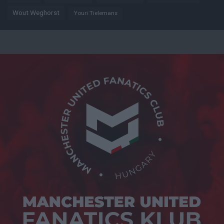
Wout Weghorst
Youri Tielemans