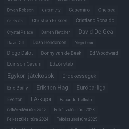
Casemiro
Chelsea
Bryan Robson
Cardiff City
Christian Eriksen
Cristiano Ronaldo
Chido Obi
David De Gea
Crystal Palace
Darren Fletcher
Dean Henderson
David Gill
Diego Leon
Diogo Dalot
Donny van de Beek
Ed Woodward
Edinson Cavani
Edzői stáb
Egykori játékosok
Érdekességek
Erik ten Hag
Európa-liga
Eric Bailly
FA-kupa
Everton
Facundo Pellistri
Felkészülési túra 2022
Felkészülési túra 2023
Felkészülési túra 2024
Felkészülési túra 2025