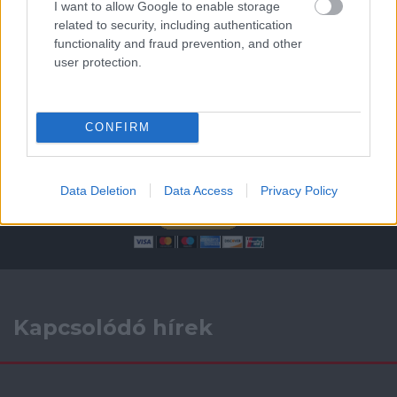
I want to allow Google to enable storage
AC Milan
vs
Manchester United
2026-08-15 18:00
related to security, including authentication
functionality and fraud prevention, and other
ELŐZŐ MÉRKŐZÉSEK
user protection.
Támogatás
CONFIRM
Támogasd adományoddal
a ManUtdFanatics.hu működését!
Data Deletion
Data Access
Privacy Policy
Kapcsolódó hírek