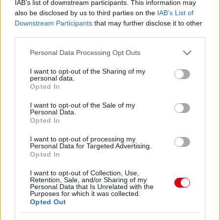
IAB’s list of downstream participants. This information may
also be disclosed by us to third parties on the
IAB’s List of
Downstream Participants
that may further disclose it to other
third parties.
Please note that this website/app uses one or more Google
Personal Data Processing Opt Outs
services and may gather and store information including but
not limited to your visit or usage behaviour. You may click to
I want to opt-out of the Sharing of my
personal data.
grant or deny consent to Google and its third-party tags to
Opted In
use your data for below specified purposes in below Google
consent section.
I want to opt-out of the Sale of my
Personal Data.
Opted In
I want to opt-out of processing my
Personal Data for Targeted Advertising.
Opted In
I want to opt-out of Collection, Use,
Retention, Sale, and/or Sharing of my
Personal Data that Is Unrelated with the
Purposes for which it was collected.
Opted Out