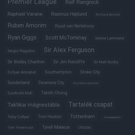
Premier League
Ralf Rangnick
Raphaël Varane
Rasmus Højlund
Richard Arnold
Ruben Amorim
Ruud van Nistelrooy
Ryan Giggs
Scott McTominay
Senne Lammens
Sir Alex Ferguson
Sergio Reguilon
Sir Bobby Charlton
Sir Jim Ratcliffe
Sir Matt Busby
Southampton
Stoke City
Sofyan Amrabat
Sunderland
Swansea City
Szurkoló szemmel
Tahith Chong
Szurkolói klub
Tartalék csapat
Taktikai mágnestábla
Tottenham
Tom Heaton
Toby Collyer
Trófeabibliográfia
Tyrell Malacia
Utazás
Tyler Fredericson