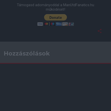
Támogasd adományoddal a ManUtdFanatics.hu
működését!
Hozzászólások