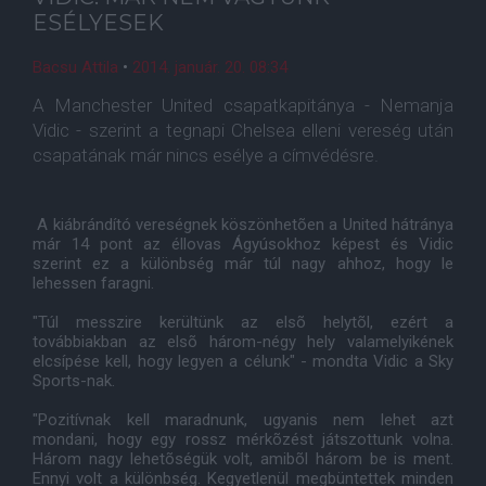
ESÉLYESEK
Bacsu Attila
•
2014. január. 20. 08:34
A Manchester United csapatkapitánya - Nemanja
Vidic - szerint a tegnapi Chelsea elleni vereség után
csapatának már nincs esélye a címvédésre.
A kiábrándító vereségnek köszönhetõen a United hátránya
már 14 pont az éllovas Ágyúsokhoz képest és Vidic
szerint ez a különbség már túl nagy ahhoz, hogy le
lehessen faragni.
"Túl messzire kerültünk az elsõ helytõl, ezért a
továbbiakban az elsõ három-négy hely valamelyikének
elcsípése kell, hogy legyen a célunk" - mondta Vidic a Sky
Sports-nak.
"Pozitívnak kell maradnunk, ugyanis nem lehet azt
mondani, hogy egy rossz mérkõzést játszottunk volna.
Három nagy lehetõségük volt, amibõl három be is ment.
Ennyi volt a különbség. Kegyetlenül megbüntettek minden