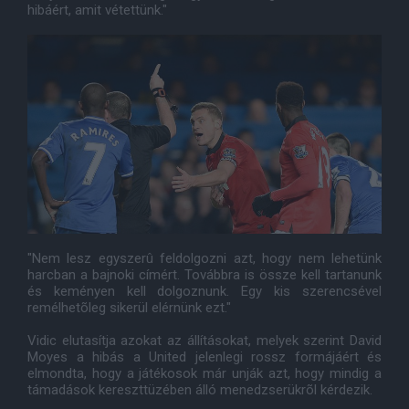
hibáért, amit vétettünk."
"Nem lesz egyszerû feldolgozni azt, hogy nem lehetünk
harcban a bajnoki címért. Továbbra is össze kell tartanunk
és keményen kell dolgoznunk. Egy kis szerencsével
remélhetõleg sikerül elérnünk ezt."
Vidic elutasítja azokat az állításokat, melyek szerint David
Moyes a hibás a United jelenlegi rossz formájáért és
elmondta, hogy a játékosok már unják azt, hogy mindig a
támadások kereszttüzében álló menedzserükrõl kérdezik.