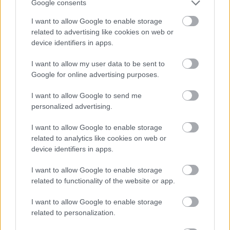
Google consents
I want to allow Google to enable storage
related to advertising like cookies on web or
device identifiers in apps.
I want to allow my user data to be sent to
Google for online advertising purposes.
Meccs Center
I want to allow Google to send me
personalized advertising.
Paris Saint-Germain
vs
I want to allow Google to enable storage
Manchester United
related to analytics like cookies on web or
device identifiers in apps.
Felkészülési szezon 4. mérkőzés
Nya Ullevi, Göteborg
I want to allow Google to enable storage
2026-08-08 17:00
related to functionality of the website or app.
I want to allow Google to enable storage
related to personalization.
Leeds United
vs
Manchester United
2026-08-12 20:30