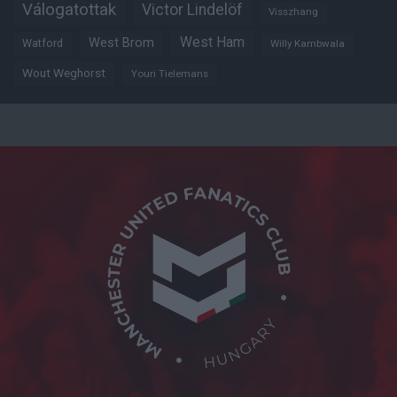
Válogatottak
Victor Lindelöf
Visszhang
West Ham
West Brom
Watford
Willy Kambwala
Wout Weghorst
Youri Tielemans