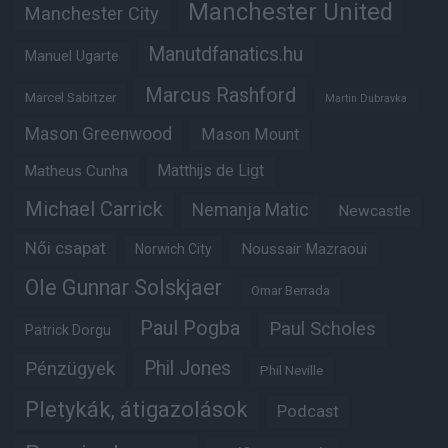
Manchester United
Manchester City
Manutdfanatics.hu
Manuel Ugarte
Marcus Rashford
Marcel Sabitzer
Martin Dubravka
Mason Greenwood
Mason Mount
Matheus Cunha
Matthijs de Ligt
Michael Carrick
Nemanja Matic
Newcastle
Női csapat
Noussair Mazraoui
Norwich City
Ole Gunnar Solskjaer
Omar Berrada
Paul Pogba
Paul Scholes
Patrick Dorgu
Phil Jones
Pénzügyek
Phil Neville
Pletykák, átigazolások
Podcast