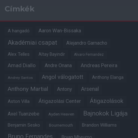
Címkék
Aaron Wan-Bissaka
A hangadó
Akadémiai csapat
Alejandro Garnacho
Alex Telles
Altay Bayindir
Alvaro Fernandez
Amad Diallo
Andre Onana
Andreas Pereira
Angol válogatott
Anthony Elanga
Andrey Santos
Anthony Martial
Arsenal
Antony
Átigazolások
Átigazolási Center
Aston Villa
Bajnokok Ligája
Axel Tuanzebe
Ayden Heaven
Benjamin Sesko
Brandon Williams
Bournemouth
Bruno Fernandes
Bryan Mbeumo