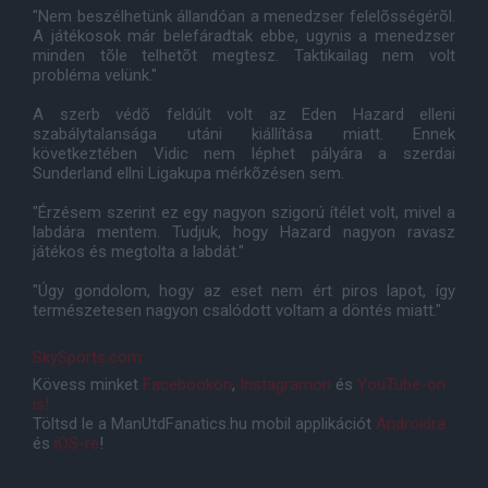
"Nem beszélhetünk állandóan a menedzser felelõsségérõl.
A játékosok már belefáradtak ebbe, ugynis a menedzser
minden tõle telhetõt megtesz. Taktikailag nem volt
probléma velünk."
A szerb védõ feldúlt volt az Eden Hazard elleni
szabálytalansága utáni kiállítása miatt. Ennek
következtében Vidic nem léphet pályára a szerdai
Sunderland ellni Ligakupa mérkõzésen sem.
"Érzésem szerint ez egy nagyon szigorú ítélet volt, mivel a
labdára mentem. Tudjuk, hogy Hazard nagyon ravasz
játékos és megtolta a labdát."
"Úgy gondolom, hogy az eset nem ért piros lapot, így
természetesen nagyon csalódott voltam a döntés miatt."
SkySports.com
Kövess minket
Facebookon
,
Instagramon
és
YouTube-on
is!
Töltsd le a ManUtdFanatics.hu mobil applikációt
Androidra
és
iOS-re
!