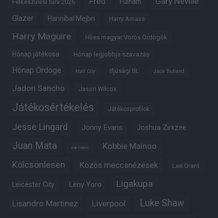
Fred
Gary Neville
Fulham
Felkészülési túra 2026
Glazer
Hannibal Mejbri
Harry Amass
Harry Maguire
Híres magyar Vörös Ördögök
Hónap játékosa
Hónap legjobbja szavazás
Hónap Ördöge
Ifjúsági BL
Hull City
Jack Butland
Jadon Sancho
Jason Wilcox
Játékosértékelés
Játékosprofilok
Jesse Lingard
Jonny Evans
Joshua Zirkzee
Juan Mata
Kobbie Mainoo
Karl Darlow
Kölcsönlesen
Közös meccsnézések
Lee Grant
Ligakupa
Leny Yoro
Leicester City
Luke Shaw
Lisandro Martinez
Liverpool