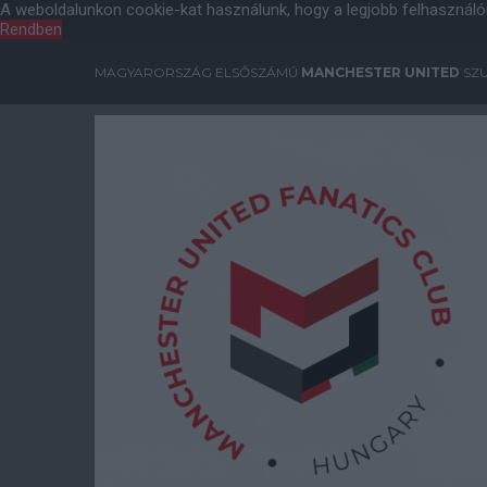
A weboldalunkon cookie-kat használunk, hogy a legjobb felhasználó
Rendben
MAGYARORSZÁG ELSŐSZÁMÚ
MANCHESTER UNITED
SZU