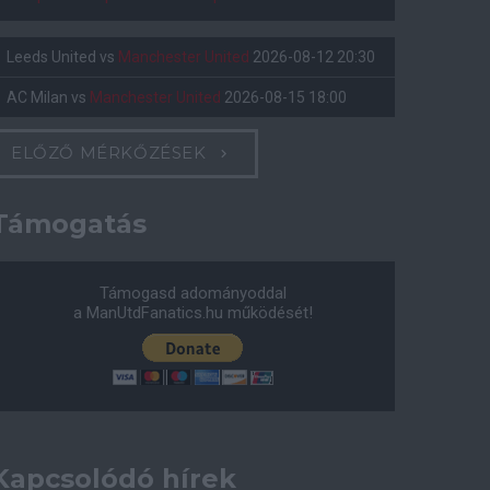
Leeds United
vs
Manchester United
2026-08-12 20:30
AC Milan
vs
Manchester United
2026-08-15 18:00
ELŐZŐ MÉRKŐZÉSEK
Támogatás
Támogasd adományoddal
a ManUtdFanatics.hu működését!
Kapcsolódó hírek