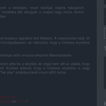
t a hételején, mivel edzõjük régóta halogatott
 munkába állt, ahogyan a csapat nagy része, kivéve
ban.
 hivatalos ajánlatot tett Matáért. A manchesteri klub 35
ol középpályásért, de valószínû, hogy a Chelsea vezetése
hétvége elõtt orvosira érkezhet Manchesterbe.
zen adta be a derekát, de végül nem állt az útjába, hogy
ol. Közben kiderült, hogy a Chelsea vezetése is nagy
"fair play" szabályozását szem elõtt tartva.
ube-on is!
droidra
és
iOS-re
!