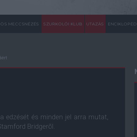
ÖS MECCSNÉZÉS
SZURKOLÓI KLUB
UTAZÁS
ENCIKLOPÉD
áért
 edzését és minden jel arra mutat,
tamford Bridgerõl.