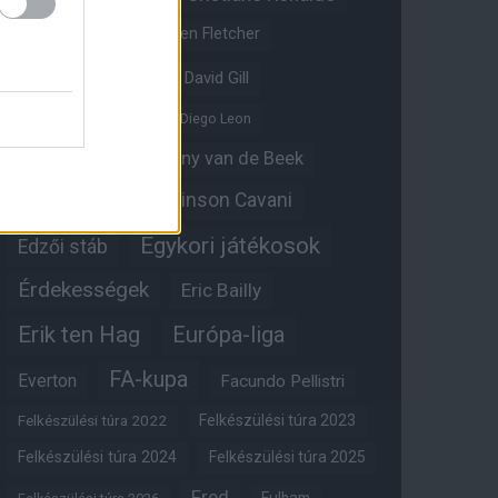
Crystal Palace
Darren Fletcher
David De Gea
David Gill
Dean Henderson
Diego Leon
Diogo Dalot
Donny van de Beek
Edinson Cavani
Ed Woodward
Egykori játékosok
Edzői stáb
Érdekességek
Eric Bailly
Erik ten Hag
Európa-liga
FA-kupa
Everton
Facundo Pellistri
Felkészülési túra 2022
Felkészülési túra 2023
Felkészülési túra 2024
Felkészülési túra 2025
Fred