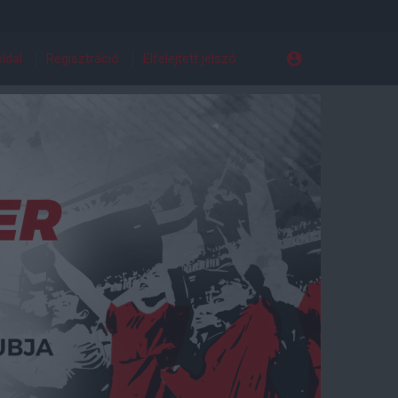
ldal
Regisztráció
Elfelejtett jelszó