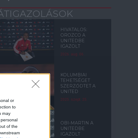
ÁTIGAZOLÁSOK
HIVATALOS:
OROZCO A
UNITEDBE
IGAZOLT
2026. aug. 06.
KOLUMBIAI
TEHETSÉGET
SZERZŐDTET A
UNITED
2025. szept. 25.
sonal or
ection to
ou may
 personal
OBI-MARTIN A
out of the
UNITEDBE
 downstream
IGAZOLT