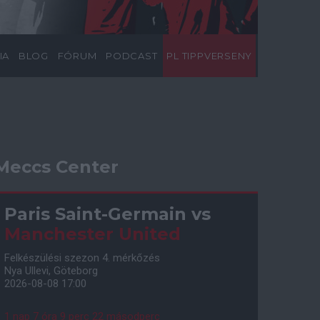
IA
BLOG
FÓRUM
PODCAST
PL TIPPVERSENY
Meccs Center
Paris Saint-Germain
vs
Manchester United
Felkészülési szezon 4. mérkőzés
Nya Ullevi, Göteborg
2026-08-08 17:00
1 nap 7 óra 9 perc 21 másodperc