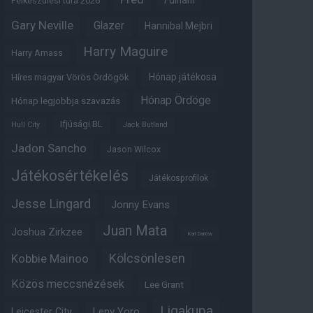
Fulham
Felkészülési túra 2026
Gary Neville
Glazer
Hannibal Mejbri
Harry Maguire
Harry Amass
Hónap játékosa
Híres magyar Vörös Ördögök
Hónap Ördöge
Hónap legjobbja szavazás
Ifjúsági BL
Hull City
Jack Butland
Jadon Sancho
Jason Wilcox
Játékosértékelés
Játékosprofilok
Jesse Lingard
Jonny Evans
Juan Mata
Joshua Zirkzee
Karl Darlow
Kölcsönlesen
Kobbie Mainoo
Közös meccsnézések
Lee Grant
Ligakupa
Leny Yoro
Leicester City