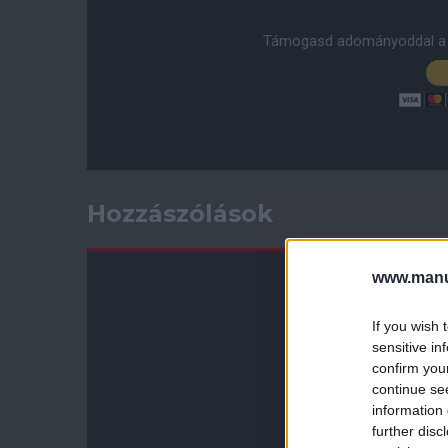
Támogasd adományoddal a 
Hozzászólások
www.manut
If you wish 
sensitive in
confirm you
continue se
information 
further disc