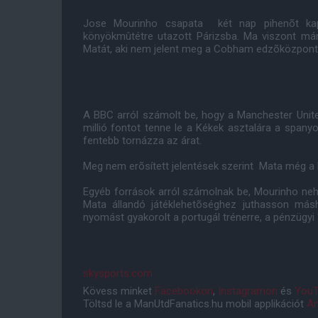
Jose Mourinho csapata két nap pihenõt kapot
könyökmûtétre utazott Párizsba. Ma viszont már
Matát, aki nem jelent meg a Cobham edzõközpont
A BBC arról számolt be, hogy a Manchester United
millió fontot tenne le a Kékek asztalára a spany
fentebb tornázza az árat.
Meg nem erõsített jelentések szerint Mata még a 
Egyéb források arról számolnak be, Mourinho nehe
Mata állandó játéklehetõséghez juthasson másh
nyomást gyakorolt a portugál trénerre, a pénzügyi 
skysports.com
Kövess minket
Facebookon
,
Instagramon
és
YouT
Töltsd le a ManUtdFanatics.hu mobil applikációt
An