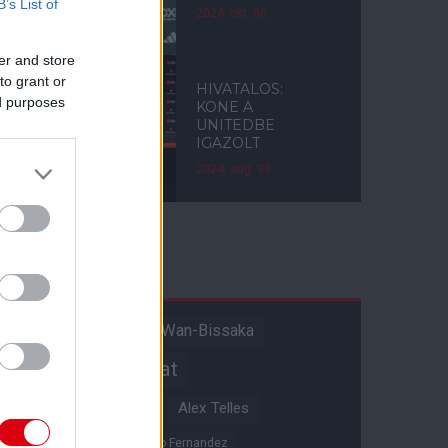
B’s List of
2024. okt. 06.
er and store
to grant or
HIVATALOS:
ed purposes
KONE A
UNITEDBE
IGAZOLT
2024. aug. 30.
Címkék
Aaron Wan-Bissaka
A hangadó
Akadémiai csapat
Alejandro Garnacho
Alex Telles
Altay Bayindir
Alvaro Fernandez