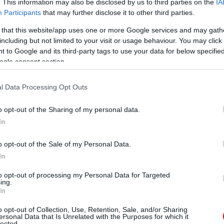
. This information may also be disclosed by us to third parties on the
IA
Participants
that may further disclose it to other third parties.
 that this website/app uses one or more Google services and may gath
including but not limited to your visit or usage behaviour. You may click 
 to Google and its third-party tags to use your data for below specifi
ogle consent section.
l Data Processing Opt Outs
o opt-out of the Sharing of my personal data.
In
o opt-out of the Sale of my Personal Data.
In
to opt-out of processing my Personal Data for Targeted
ing.
In
o opt-out of Collection, Use, Retention, Sale, and/or Sharing
ersonal Data that Is Unrelated with the Purposes for which it
lected.