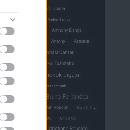
Amad Diallo
Andre Onana
Andreas Pereira
Andrey Santos
Angol válogatott
Anthony Elanga
Anthony Martial
Arsenal
Antony
Átigazolási Center
Aston Villa
Átigazolások
Axel Tuanzebe
Bajnokok Ligája
Ayden Heaven
Benjamin Sesko
Bournemouth
Bruno Fernandes
Brandon Williams
Bryan Mbeumo
Bryan Robson
Cardiff City
Casemiro
Chelsea
Chido Obi
Christian Eriksen
Cristiano Ronaldo