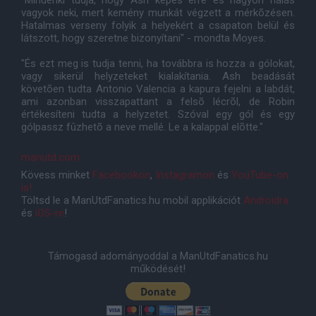
"Mindenki tudja, hogy Ash képes erre és nagyon hálás
vagyok neki, mert kemény munkát végzett a mérkõzésen.
Hatalmas verseny folyik a helyekért a csapaton belül és
látszott, hogy szeretne bizonyítani" - mondta Moyes.
"És ezt meg is tudja tenni, ha továbbra is hozza a gólokat,
vagy sikerül helyzeteket kialakítania. Ash beadását
követõen tudta Antonio Valencia a kapura fejelni a labdát,
ami azonban visszapattant a felsõ lécrõl, de Robin
értékesíteni tudta a helyzetet. Szóval egy gól és egy
gólpassz fûzhetõ a neve mellé. Le a kalappal elõtte."
manutd.com
Kövess minket
Facebookon
,
Instagramon
és
YouTube-on
is!
Töltsd le a ManUtdFanatics.hu mobil applikációt
Androidra
és
iOS-re
!
Támogasd adományoddal a ManUtdFanatics.hu
működését!