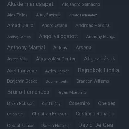
Akadémiai csapat
Alejandro Garnacho
Alex Telles
Altay Bayindir
Alvaro Fernandez
Amad Diallo
Andre Onana
Andreas Pereira
Angol válogatott
Anthony Elanga
Andrey Santos
Anthony Martial
Arsenal
Antony
Átigazolások
Átigazolási Center
Aston Villa
Bajnokok Ligája
Axel Tuanzebe
Ayden Heaven
Benjamin Sesko
Brandon Williams
Bournemouth
Bruno Fernandes
Bryan Mbeumo
Casemiro
Chelsea
Bryan Robson
Cardiff City
Christian Eriksen
Cristiano Ronaldo
Chido Obi
David De Gea
Crystal Palace
Darren Fletcher