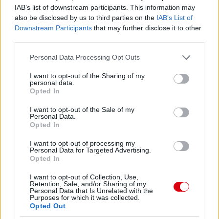
IAB’s list of downstream participants. This information may
also be disclosed by us to third parties on the
IAB’s List of
Downstream Participants
that may further disclose it to other
third parties.
Please note that this website/app uses one or more Google
Personal Data Processing Opt Outs
services and may gather and store information including but
not limited to your visit or usage behaviour. You may click to
I want to opt-out of the Sharing of my
personal data.
grant or deny consent to Google and its third-party tags to
Opted In
use your data for below specified purposes in below Google
consent section.
I want to opt-out of the Sale of my
Personal Data.
Opted In
I want to opt-out of processing my
Personal Data for Targeted Advertising.
Opted In
I want to opt-out of Collection, Use,
Retention, Sale, and/or Sharing of my
Personal Data that Is Unrelated with the
Purposes for which it was collected.
Opted Out