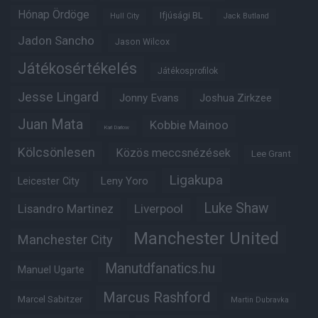
Hónap Ördöge
Ifjúsági BL
Hull City
Jack Butland
Jadon Sancho
Jason Wilcox
Játékosértékelés
Játékosprofilok
Jesse Lingard
Jonny Evans
Joshua Zirkzee
Juan Mata
Kobbie Mainoo
Karl Darlow
Kölcsönlesen
Közös meccsnézések
Lee Grant
Ligakupa
Leny Yoro
Leicester City
Luke Shaw
Lisandro Martinez
Liverpool
Manchester United
Manchester City
Manutdfanatics.hu
Manuel Ugarte
Marcus Rashford
Marcel Sabitzer
Martin Dubravka