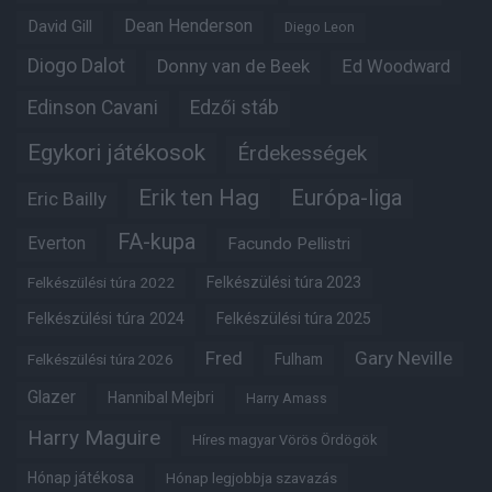
Dean Henderson
David Gill
Diego Leon
Diogo Dalot
Donny van de Beek
Ed Woodward
Edinson Cavani
Edzői stáb
Egykori játékosok
Érdekességek
Erik ten Hag
Európa-liga
Eric Bailly
FA-kupa
Everton
Facundo Pellistri
Felkészülési túra 2022
Felkészülési túra 2023
Felkészülési túra 2024
Felkészülési túra 2025
Fred
Gary Neville
Fulham
Felkészülési túra 2026
Glazer
Hannibal Mejbri
Harry Amass
Harry Maguire
Híres magyar Vörös Ördögök
Hónap játékosa
Hónap legjobbja szavazás