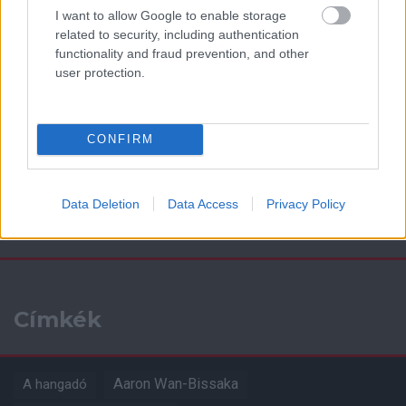
Támogatás
I want to allow Google to enable storage
related to security, including authentication
functionality and fraud prevention, and other
Támogasd adományoddal
user protection.
a ManUtdFanatics.hu működését!
CONFIRM
Data Deletion
Data Access
Privacy Policy
Kapcsolódó hírek
Címkék
Aaron Wan-Bissaka
A hangadó