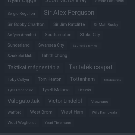
Ryan Giggs
Scott McTominay
Senne Lammens
Sir Alex Ferguson
Sergio Reguilon
Sir Bobby Charlton
Sir Jim Ratcliffe
Sir Matt Busby
Southampton
Stoke City
Sofyan Amrabat
Sunderland
Swansea City
Szurkoló szemmel
Tahith Chong
Szurkolói klub
Tartalék csapat
Taktikai mágnestábla
Tottenham
Tom Heaton
Toby Collyer
Trófeabibliográfia
Tyrell Malacia
Utazás
Tyler Fredericson
Válogatottak
Victor Lindelöf
Visszhang
West Ham
West Brom
Watford
Willy Kambwala
Wout Weghorst
Youri Tielemans