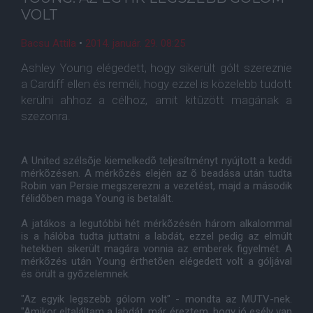
VOLT
Bacsu Attila
•
2014. január. 29. 08:25
Ashley Young elégedett, hogy sikerült gólt szereznie
a Cardiff ellen és reméli, hogy ezzel is közelebb tudott
kerülni ahhoz a célhoz, amit kitûzött magának a
szezonra.
A United szélsõje kiemelkedõ teljesítményt nyújtott a keddi
mérkõzésen. A mérkõzés elején az õ beadása után tudta
Robin van Persie megszerezni a vezetést, majd a második
félidõben maga Young is betalált.
A jatákos a legutóbbi hét mérkõzésén három alkalommal
is a hálóba tudta juttatni a labdát, ezzel pedig az elmúlt
hetekben sikerült magára vonnia az emberek figyelmét. A
mérkõzés után Young érthetõen elégedett volt a góljával
és örült a gyõzelemnek.
"Az egyik legszebb gólom volt" - mondta az MUTV-nek.
"Amikor eltaláltam a labdát, már éreztem, hogy jó esély van