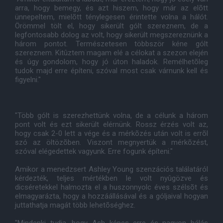
arra, hogy bemegy, és azt hiszem, hogy már az elõtt
ünnepeltem, mielõtt ténylegesen érintette volna a hálót.
Örömmel tölt el, hogy sikerült gólt szereznem, de a
legfontosabb dolog az volt, hogy sikerült megszereznünk a
három pontot. Természetesen többször kéne gólt
szereznem. Kitûztem magam elé a célokat a szezon elején
és úgy gondolom, hogy jó úton haladok. Remélhetõleg
tudok majd erre építeni, szóval most csak várnunk kell és
figyelni."
"Több gólt is szerezhettünk volna, de a célunk a három
pont volt és ezt sikerült elérnünk. Rossz érzés volt az,
hogy csak 2-0 lett a vége és a mérkõzés után volt is errõl
szó az öltözõben. Viszont megnyertük a mérkõzést,
szóval elégedettek vagyunk. Erre fogunk építeni."
Amikor a menedzsert Ashley Young szenzációs találatáról
kérdezték, teljes mértékben le volt nyûgözve és
dicséretekkel halmozta el a huszonnyolc éves szélsõt és
elmagyarázta, hogy a hozzáállásával és a góljaival hogyan
juttathatja magát több lehetõséghez.