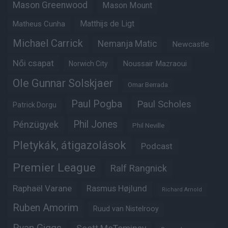
Mason Greenwood
Mason Mount
Matheus Cunha
Matthijs de Ligt
Michael Carrick
Nemanja Matic
Newcastle
Női csapat
Noussair Mazraoui
Norwich City
Ole Gunnar Solskjaer
Omar Berrada
Paul Pogba
Paul Scholes
Patrick Dorgu
Phil Jones
Pénzügyek
Phil Neville
Pletykák, átigazolások
Podcast
Premier League
Ralf Rangnick
Raphaël Varane
Rasmus Højlund
Richard Arnold
Ruben Amorim
Ruud van Nistelrooy