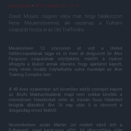
Balog Attila
•
2014. február. 07. 17:15
David Moyes nagyon várja már, hogy találkozzon
Rene Meulensteennel, aki vasárnap a Fulham
csapatát hozza el az Old Traffordra.
Meulensteen 12 szezonon át volt a United
háttércsapatának tagja és öt éven át dolgozott Sir Alex
Ferguson csapatának edzõjeként, mielõtt a nyáron
elhagyta a klubot annak ellenére, hogy ajánlatot kapott,
mely révén tovább folytathatta volna munkáját az Aon
Training Complex-ben.
A 49 éves szakember azt követõen edzõi szerepet kapott
az Anzhi Makhachkalánál, majd nem sokkal késõbb a
menedzseri feladatokat vette át, miután Guus Hiddinket
kirúgták állásából. Ám 16 nap után õ is távozott a
dúsgazdag orosz klubtól.
Novemberben aztán Martin Jol mellett edzõ lett a
Fulhamnél, majd karácsony elõtt Jol elbocsátása után