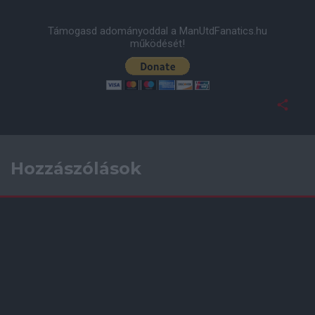
Támogasd adományoddal a ManUtdFanatics.hu
működését!
Hozzászólások