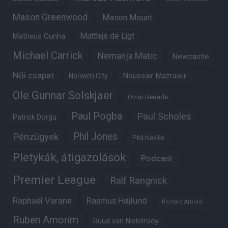
Mason Greenwood
Mason Mount
Matheus Cunha
Matthijs de Ligt
Michael Carrick
Nemanja Matic
Newcastle
Női csapat
Noussair Mazraoui
Norwich City
Ole Gunnar Solskjaer
Omar Berrada
Paul Pogba
Paul Scholes
Patrick Dorgu
Phil Jones
Pénzügyek
Phil Neville
Pletykák, átigazolások
Podcast
Premier League
Ralf Rangnick
Raphaël Varane
Rasmus Højlund
Richard Arnold
Ruben Amorim
Ruud van Nistelrooy