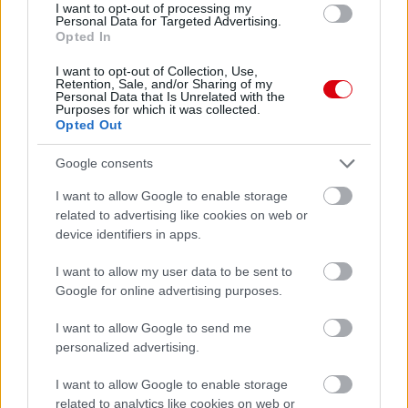
I want to opt-out of processing my
Leeds United
vs
Manchester United
2026-08-12 20:30
Personal Data for Targeted Advertising.
Opted In
AC Milan
vs
Manchester United
2026-08-15 18:00
I want to opt-out of Collection, Use,
Retention, Sale, and/or Sharing of my
ELŐZŐ MÉRKŐZÉSEK
Personal Data that Is Unrelated with the
Purposes for which it was collected.
Opted Out
Támogatás
Google consents
I want to allow Google to enable storage
related to advertising like cookies on web or
Támogasd adományoddal
a ManUtdFanatics.hu működését!
device identifiers in apps.
I want to allow my user data to be sent to
Google for online advertising purposes.
I want to allow Google to send me
personalized advertising.
Kapcsolódó hírek
I want to allow Google to enable storage
related to analytics like cookies on web or