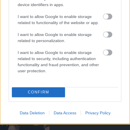
device identifiers in apps.
EDZŐI STÁB
I want to allow Google to enable storage
related to functionality of the website or app.
I want to allow Google to enable storage
HIVATALOS: CARRICK EDZŐI
related to personalization.
STÁBJA IS MARAD
I want to allow Google to enable storage
related to security, including authentication
functionality and fraud prevention, and other
user protection.
KI ÁLL A GÓLT
EREDMÉNYEZŐ
CONFIRM
SZÖGLETVARIÁCIÓ MÖGÖTT?
Data Deletion
Data Access
Privacy Policy