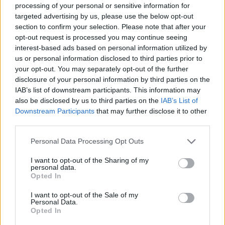
processing of your personal or sensitive information for
targeted advertising by us, please use the below opt-out
section to confirm your selection. Please note that after your
opt-out request is processed you may continue seeing
interest-based ads based on personal information utilized by
us or personal information disclosed to third parties prior to
your opt-out. You may separately opt-out of the further
disclosure of your personal information by third parties on the
Meccs Center
IAB’s list of downstream participants. This information may
also be disclosed by us to third parties on the
IAB’s List of
Downstream Participants
that may further disclose it to other
third parties.
Paris Saint-Germain
vs
Please note that this website/app uses one or more Google
Manchester United
Personal Data Processing Opt Outs
services and may gather and store information including but
not limited to your visit or usage behaviour. You may click to
I want to opt-out of the Sharing of my
Felkészülési szezon 4. mérkőzés
personal data.
grant or deny consent to Google and its third-party tags to
Nya Ullevi, Göteborg
Opted In
2026-08-08 17:00
use your data for below specified purposes in below Google
consent section.
I want to opt-out of the Sale of my
Personal Data.
0 nap 4 óra 44 perc 6 másodperc
Opted In