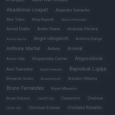
A hangadó
Akadémiai csapat
Alejandro Garnacho
Alex Telles
Altay Bayindir
Alvaro Fernandez
Amad Diallo
Andre Onana
Andreas Pereira
Angol válogatott
Anthony Elanga
Andrey Santos
Anthony Martial
Arsenal
Antony
Átigazolások
Átigazolási Center
Aston Villa
Bajnokok Ligája
Axel Tuanzebe
Ayden Heaven
Benjamin Sesko
Brandon Williams
Bournemouth
Bruno Fernandes
Bryan Mbeumo
Casemiro
Chelsea
Bryan Robson
Cardiff City
Christian Eriksen
Cristiano Ronaldo
Chido Obi