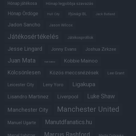
Hónap játékosa
Hónap legjobbja szavazás
Hónap Ördöge
Ifjúsági BL
Hull City
Jack Butland
Jadon Sancho
Jason Wilcox
Játékosértékelés
Játékosprofilok
Jesse Lingard
Jonny Evans
Joshua Zirkzee
Juan Mata
Kobbie Mainoo
Karl Darlow
Kölcsönlesen
Közös meccsnézések
Lee Grant
Ligakupa
Leny Yoro
Leicester City
Luke Shaw
Lisandro Martinez
Liverpool
Manchester United
Manchester City
Manutdfanatics.hu
Manuel Ugarte
Marcus Rashford
Marcel Sabitzer
Martin Dubravka