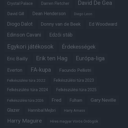
David De Gea
Crystal Palace
Darren Fletcher
Dean Henderson
David Gill
Diego Leon
Diogo Dalot
Donny van de Beek
Ed Woodward
Edinson Cavani
Edzői stáb
Egykori játékosok
Érdekességek
Erik ten Hag
Európa-liga
Eric Bailly
FA-kupa
Everton
Facundo Pellistri
Felkészülési túra 2022
Felkészülési túra 2023
Felkészülési túra 2024
Felkészülési túra 2025
Fred
Gary Neville
Fulham
Felkészülési túra 2026
Glazer
Hannibal Mejbri
Harry Amass
Harry Maguire
Híres magyar Vörös Ördögök