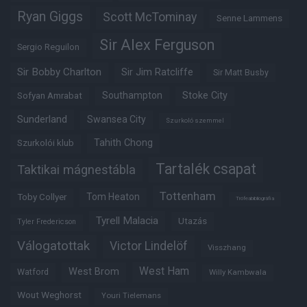
Ryan Giggs
Scott McTominay
Senne Lammens
Sir Alex Ferguson
Sergio Reguilon
Sir Bobby Charlton
Sir Jim Ratcliffe
Sir Matt Busby
Southampton
Stoke City
Sofyan Amrabat
Sunderland
Swansea City
Szurkoló szemmel
Tahith Chong
Szurkolói klub
Tartalék csapat
Taktikai mágnestábla
Tottenham
Tom Heaton
Toby Collyer
Trófeabibliográfia
Tyrell Malacia
Utazás
Tyler Fredericson
Válogatottak
Victor Lindelöf
Visszhang
West Ham
West Brom
Watford
Willy Kambwala
Wout Weghorst
Youri Tielemans