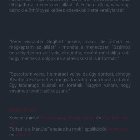
elfogadta a menedzseri állást. A Fulham elleni, vasárnapi
bajnoki elõtt Moyes kedves szavakkal illette vetélytársát.
"Rene visszatér. Segített nekem, mikor ide jöttem és
megkaptam az állást" - mondta a menedzser. "Számos
beszélgetésem volt vele, elmondta, miként mûködik a klub,
hogy mennek a dolgok és a játékosokról is informált."
"Szerettem volna, ha maradt volna, de úgy döntött, elmegy.
Átvette a Fulhamet és megváltoztatta maga körül a stábot.
Egy labdarúgó klubnál ez történik. Nagyon várom, hogy
vasárnap ismét találkozzunk."
ManUtd.com
Kövess minket
Facebookon
,
Instagramon
és
YouTube-on
is!
Töltsd le a ManUtdFanatics.hu mobil applikációt
Androidra
és
iOS-re
!