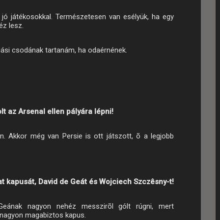
jó játékosokkal. Természetesen van esélyük, ha egy
éz lesz.
iási csodának tartanám, ha odaérnének.
lt az Arsenal ellen pályára lépni!
ion. Akkor még van Persie is ott játszott, õ a legjobb
at kapusát, David de Geát és Wojciech Szczêsny-t!
 Geának nagyon nehéz messzirõl gólt rúgni, mert
 nagyon magabiztos kapus.