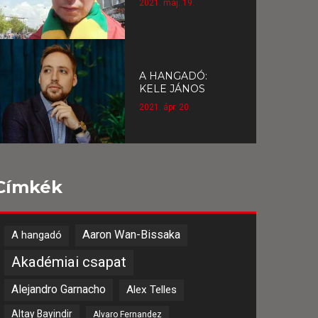
2021. máj. 19.
A HANGADÓ:
KELE JÁNOS
2021. ápr. 20.
Címkék
Aaron Wan-Bissaka
A hangadó
Akadémiai csapat
Alejandro Garnacho
Alex Telles
Altay Bayindir
Alvaro Fernandez