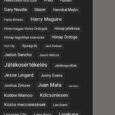
Fred
Fulham
Felkészülési túra 2026
Gary Neville
Glazer
Hannibal Mejbri
Harry Maguire
Harry Amass
Hónap játékosa
Híres magyar Vörös Ördögök
Hónap Ördöge
Hónap legjobbja szavazás
Ifjúsági BL
Hull City
Jack Butland
Jadon Sancho
Jason Wilcox
Játékosértékelés
Játékosprofilok
Jesse Lingard
Jonny Evans
Juan Mata
Joshua Zirkzee
Karl Darlow
Kölcsönlesen
Kobbie Mainoo
Közös meccsnézések
Lee Grant
Ligakupa
Leny Yoro
Leicester City