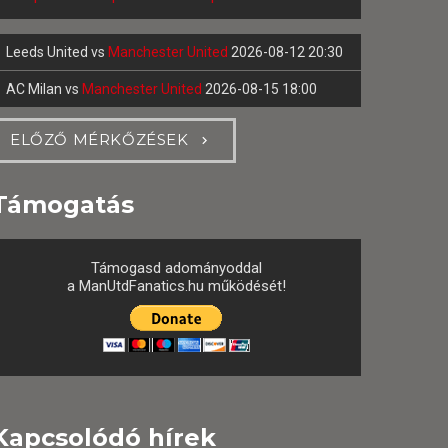
Leeds United
vs
Manchester United
2026-08-12 20:30
AC Milan
vs
Manchester United
2026-08-15 18:00
ELŐZŐ MÉRKŐZÉSEK
Támogatás
Támogasd adományoddal
a ManUtdFanatics.hu működését!
Kapcsolódó hírek