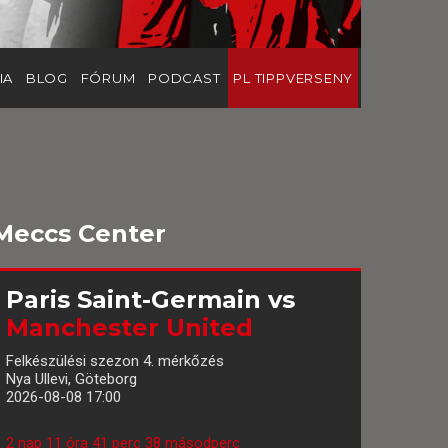
IA
BLOG
FÓRUM
PODCAST
PL TIPPVERSENY
Meccs Center
Paris Saint-Germain
vs
Manchester United
Felkészülési szezon 4. mérkőzés
Nya Ullevi, Göteborg
2026-08-08 17:00
2 nap 11 óra 41 perc 37 másodperc