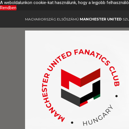
A weboldalunkon cookie-kat használunk, hogy a legjobb felhasználó
Rendben
MAGYARORSZÁG ELSŐSZÁMÚ
MANCHESTER UNITED
SZU