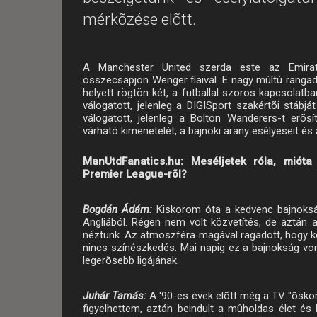
mérkõzése elõtt.
A Manchester United szerda este az Emirat
összecsapjon Wenger fiaival. E nagy múltú rang
helyett rögtön két, a futballal szoros kapcsolatb
válogatott, jelenleg a DIGISport szakértõi stábjá
válogatott, jelenleg a Bolton Wanderers-t erõs
várható kimenetelét, a bajnoki arany esélyeseit és 
ManUtdFanatics.hu: Meséljetek róla, mióta 
Premier League-rõl?
Bogdán Ádám:
Kiskorom óta a kedvenc bajnoksá
Angliából. Régen nem volt közvetítés, de aztán 
néztünk. Az atmoszféra magával ragadott, hogy köz
nincs színészkedés. Mai napig ez a bajnokság von
legerõsebb ligájának.
Juhár Tamás:
A '90-es évek elõtt még a TV "õsko
figyelhettem, aztán beindult a mûholdas élet és k