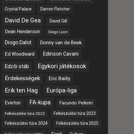
Crystal Palace
Darren Fletcher
David De Gea
David Gill
Dean Henderson
Diego Leon
Diogo Dalot
Donny van de Beek
Edinson Cavani
Ed Woodward
Egykori játékosok
Edzői stáb
Érdekességek
Eric Bailly
Erik ten Hag
Európa-liga
FA-kupa
Everton
Facundo Pellistri
Felkészülési túra 2022
Felkészülési túra 2023
Felkészülési túra 2024
Felkészülési túra 2025