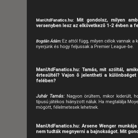
Mit gondolsz, milyen amb
ManUtdFanatics.hu:
versenyben lesz az elkövetkezõ 1-2 évben a fel
Ez attól függ, milyen célok vannak a
Bogdán Ádám:
nyerjünk és hogy feljussak a Premier League-be.
ManUtdFanatics.hu:
Tamás,
m
it szóltál, ami
értesültél? Vajon õ jelentheti a különbsége
felében?
Juhár Tamás:
Nagyon örültem, mikor kiderült, ho
típusú játékos hiányzott náluk. Ha megtalálja Mo
mögött, félelmetesek lehetnek.
ManUtdFanatics.hu: Arsene Wenger munkája 20
nem tudták megnyerni a bajnokságot. Mit gondo