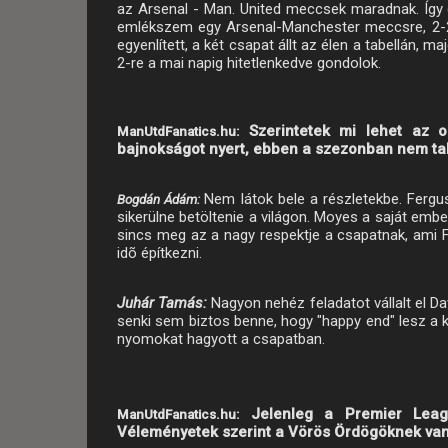
az Arsenal - Man. United meccsek maradnak. Így
emlékszem egy Arsenal-Manchester meccsre, 2-2 
egyenlített, a két csapat állt az élen a tabellán, 
2-re a mai napig hitetlenkedve gondolok.
Szerintetek mi lehet az 
ManUtdFanatics.hu:
bajnokságot nyert, ebben a szezonban nem ta
Nem látok bele a részletekbe. Ferg
Bogdán Ádám:
sikerülne betöltenie a világon. Moyes a saját embe
sincs meg az a nagy respektje a csapatnak, ami 
idõ építkezni.
Juhár Tamás:
Nagyon nehéz feladatot vállalt el 
senki sem biztos benne, hogy "happy end" lesz a 
nyomokat hagyott a csapatban.
Jelenleg a Premier Leag
ManUtdFanatics.hu:
Véleményetek szerint a Vörös Ördögöknek van 