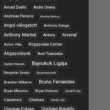
Amad Diallo
Andre Onana
Andreas Pereira
Andrey Santos
Angol válogatott
Anthony Elanga
Anthony Martial
Arsenal
Antony
Átigazolási Center
Aston Villa
Átigazolások
Axel Tuanzebe
Bajnokok Ligája
Ayden Heaven
Benjamin Sesko
Bournemouth
Bruno Fernandes
Brandon Williams
Bryan Mbeumo
Bryan Robson
Cardiff City
Casemiro
Chelsea
Chido Obi
Christian Eriksen
Cristiano Ronaldo