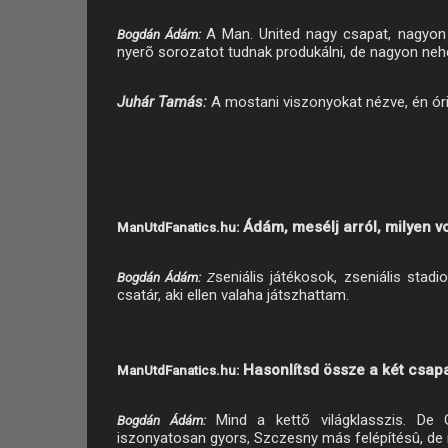
A Man. United nagy csapat, nagyon 
Bogdán Ádám:
nyerõ sorozatot tudnak produkálni, de nagyon neh
Juhár Tamás:
A mostani viszonyokat nézve, én ór
Ádám, mesélj arról, milyen vo
ManUtdFanatics.hu:
seniális játékosok, zseniális stad
Bogdán Ádám:
Z
csatár, aki ellen valaha játszhattam.
Hasonlítsd össze a két csap
ManUtdFanatics.hu:
Mind a kettõ világklasszis. De
Bogdán Ádám:
iszonyatosan gyors, Szczesny más felépítésû, de