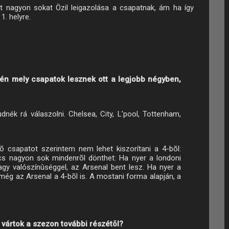
t nagyon sokat Özil leigazolása a csapatnak, ám ha így
. helyre.
én mely csapatok lesznek ott a legjobb négyben,
nék rá válaszolni. Chelsea, City, L'pool, Tottenham,
õ csapatot szerintem nem lehet kiszorítani a 4-bõl:
cs nagyon sok mindenrõl dönthet: Ha nyer a londoni
y valószínûséggel, az Arsenal bent lesz. Ha nyer a
 még az Arsenal a 4-bõl is. A mostani forma alapján, a
it vártok a szezon további részétõl?