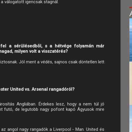
a válogatott igencsak stagnál.
fel a sérülésedbõl, s a hétvége folyamán már
agad, milyen volt a visszatérés?
tosnak. Jól ment a védés, sajnos csak döntetlen lett
ter United vs. Arsenal rangadóról?
osítás Angliában. Érdekes lesz, hogy a nem túl jó
nt futó, de legutobb nagy pofont kapó Ágyusok mire
 az angol nagy rangadók a Liverpool - Man. United és