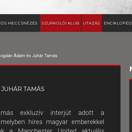
ÖS MECCSNÉZÉS
SZURKOLÓI KLUB
UTAZÁS
ENCIKLOPÉD
Bogdán Ádám és Juhár Tamás
 JUHÁR TAMÁS
s exkluzív interjút adott a
amelyben híres magyar emberekkel
unk a Manchester United aktuális