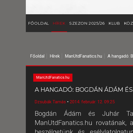
FŐOLDAL
HÍREK
SZEZON 2025/26
KLUB
KÖZ
Főoldal
Hírek
ManUtdFanatics.hu
A hangadó: 
ManUtdFanatics.hu
A HANGADÓ: BOGDÁN ÁDÁM ÉS
Dzsubák Tamás
•
2014. február. 12. 09:25
Bogdán Ádám és Juhár Tamá
ManUtdFanatics.hu rovatának, 
beszélgetünk és esélylatolgat