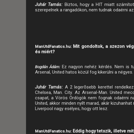
Juhár Tamás:
Biztos, hogy a HIT miatt számítot
szerepelnek a rangadókon, nem tudnak odaérni az 1
Mit gondoltok, a szezon vég
ManUtdFanatics.hu:
és miért?
Ez nagyon nehéz kérdés. Nem is tud
Bogdán Ádám:
Arsenal, United hatos közül fog kikerülni a négyes.
Juhár Tamás:
A 2 legerõsebb kerettel rendelkez
Chelsea, Man. City. Az Arsenal-Man. United mec
csapat, a Vörös Ördögök nem fognak odaérni nag
United, akkor minden nyílt marad, akár kizuhanhat
Liverpool nagy esélyes, hogy ott lesz.
Eddig hogy tetszik, illetve m
ManUtdFanatics.hu: