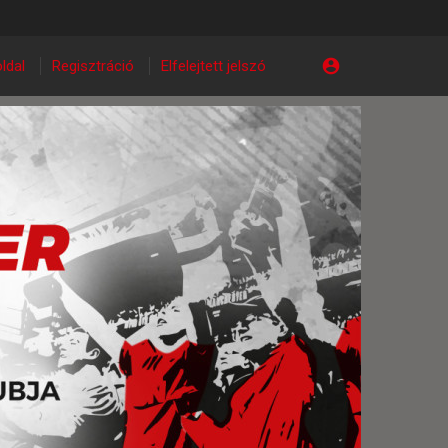
ldal
Regisztráció
Elfelejtett jelszó