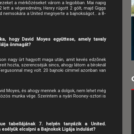
 ezeket a mérkõzéseket várom a legjobban. Mai napig
lett a végeredmény, Henry rúgott 2 gólt, majd Giggs
majd nemsokára a United megnyerte a bajnokságot... a 8-
oka, hogy David Moyes együttese, amely tavaly
lálja önmagát?
uson nagy ûrt hagyott maga után, amit kevés edzõnek
reit hozta, szerencséjük sincs, ahogy látom a bíroknál
Fergusonnal meg volt. 20 bajnoki címmel azonban van
David Moyes, és ahogy mennek a dolgok, nem lehet még
közös munka vége. Szerintem a nyári Rooney-sztori is
ue tabellájának 7. helyén tanyázik a United.
esélyük elcsípni a Bajnokok Ligája indulást?