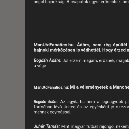
angol bajnokság. A csapatok egyre erõsebbek, ám 
ManUtdFanatics.hu:
Ádám, nem rég épültél 
bajnoki mérkõzésen is védhettél. Hogy érzed m
Bogdán Ádám:
Jól érzem magam, erõsnek, magabiz
a vége.
Mi a véleményetek a Manches
ManUtdFanatics.hu:
Az egyik, ha nem a legnagyobb pár
Bogdán Ádám:
formában lévõ United és az egyébként jó szezo
mennek egymással.
Juhár Tamás:
Mint magyar futball rajongó, nekem