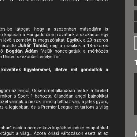
es-be látogat, hogy a szezonban másodjára is
adó kapcsán a Hangadó címû rovatunk a szokásos egy
an lévõ személyt is megszólaltat. Egyikük a 20-szoros
t erõsítõ
Juhár Tamás
, míg a másikuk a 18-szoros
ítõ
Bogdán Ádám
. Velük boncolgatjuk a mérkõzés
a United szezonbéli esélyeit is.
követitek figyelemmel, illetve mit gondoltok a
gom az angol. Öcsémmel állandóan lestük a híreket
amikor a Sport 1 behozta, állandóan angol bajnokikat
el vannak a nézõk, mindig teltház van, a játék gyors,
z a legjobban, és a Premier League-et tartom a világ
rában" csak a nemzetközi kupákban induló csapatokat
itágult a világ... Azóta óriási változáson esett át az