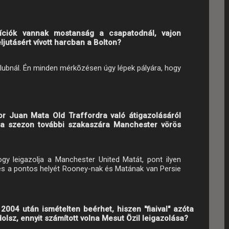
íciók vannak mostanság a csapatodnál, vajon
jutásért vívott harcban a Bolton?
 klubnál. Én minden mérkõzésen úgy lépek pályára, hogy
kor Juan Mata Old Traffordra való átigazolásáról
t a szezon további szakaszára Manchester vörös
gy leigazolja a Manchester United Matát, pont ilyen
yes a pontos helyét Rooney-nak és Matának van Persie
04 után ismételten beérhet, hiszen "fiaival" azóta
lsz, ennyit számított volna Mesut Özil leigazolása?