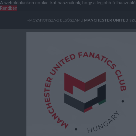
A weboldalunkon cookie-kat használunk, hogy a legjobb felhasználó
Rendben
MAGYARORSZÁG ELSŐSZÁMÚ
MANCHESTER UNITED
SZU