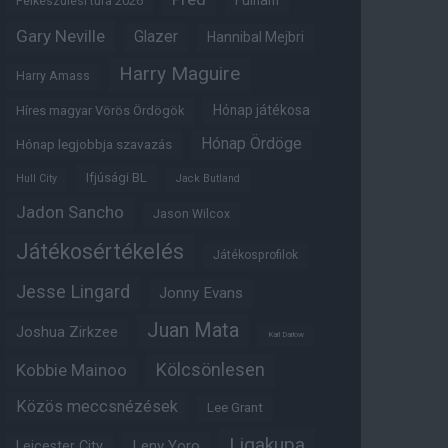
Fulham
Felkészülési túra 2026
Gary Neville
Glazer
Hannibal Mejbri
Harry Maguire
Harry Amass
Hónap játékosa
Híres magyar Vörös Ördögök
Hónap Ördöge
Hónap legjobbja szavazás
Ifjúsági BL
Hull City
Jack Butland
Jadon Sancho
Jason Wilcox
Játékosértékelés
Játékosprofilok
Jesse Lingard
Jonny Evans
Juan Mata
Joshua Zirkzee
Karl Darlow
Kölcsönlesen
Kobbie Mainoo
Közös meccsnézések
Lee Grant
Ligakupa
Leny Yoro
Leicester City