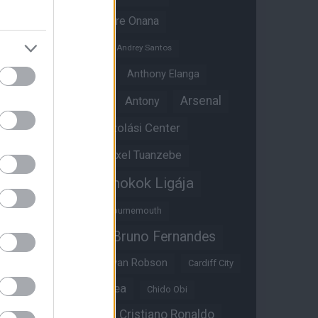
Amad Diallo
Andre Onana
Andreas Pereira
Andrey Santos
Angol válogatott
Anthony Elanga
Anthony Martial
Arsenal
Antony
Átigazolási Center
Aston Villa
Átigazolások
Axel Tuanzebe
Bajnokok Ligája
Ayden Heaven
Benjamin Sesko
Bournemouth
Bruno Fernandes
Brandon Williams
Bryan Mbeumo
Bryan Robson
Cardiff City
Casemiro
Chelsea
Chido Obi
Christian Eriksen
Cristiano Ronaldo