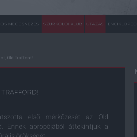
ÖS MECCSNÉZÉS
SZURKOLÓI KLUB
UTAZÁS
ENCIKLOPÉD
t, Old Trafford!
 TRAFFORD!
átszotta elsõ mérkõzését az Old
. Ennek apropójából áttekintjük a
rális örökségét.