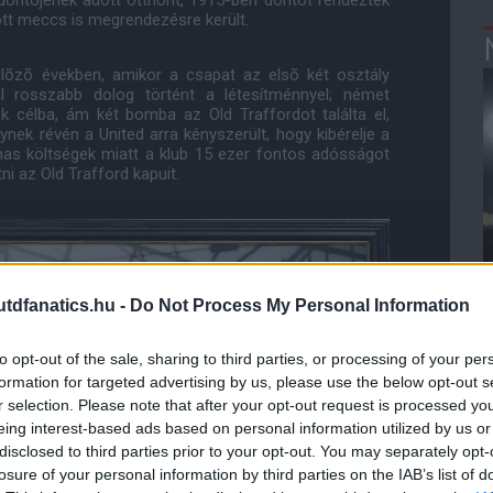
döntõjének adott otthont, 1915-ben döntõt rendeztek
ott meccs is megrendezésre került.
elõzõ években, amikor a csapat az elsõ két osztály
l rosszabb dolog történt a létesítménnyel; német
ék célba, ám két bomba az Old Traffordot találta el,
lynek révén a United arra kényszerült, hogy kibérelje a
mas költségek miatt a klub 15 ezer fontos adósságot
ni az Old Trafford kapuit.
dfanatics.hu -
Do Not Process My Personal Information
to opt-out of the sale, sharing to third parties, or processing of your per
formation for targeted advertising by us, please use the below opt-out s
r selection. Please note that after your opt-out request is processed y
eing interest-based ads based on personal information utilized by us or
disclosed to third parties prior to your opt-out. You may separately opt-
losure of your personal information by third parties on the IAB’s list of