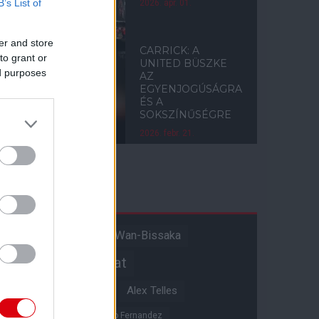
B’s List of
2026. ápr. 01.
er and store
CARRICK: A
to grant or
UNITED BÜSZKE
ed purposes
AZ
EGYENJOGÚSÁGRA
ÉS A
SOKSZÍNŰSÉGRE
2026. febr. 21.
Címkék
Aaron Wan-Bissaka
A hangadó
Akadémiai csapat
Alejandro Garnacho
Alex Telles
Altay Bayindir
Alvaro Fernandez