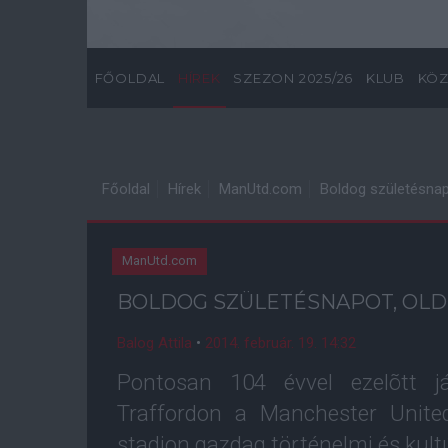
FŐOLDAL
HÍREK
SZEZON 2025/26
KLUB
KÖZ
Főoldal
Hírek
ManUtd.com
Boldog születésnapo
ManUtd.com
BOLDOG SZÜLETÉSNAPOT, OLD
Balog Attila
•
2014. február. 19. 14:32
Pontosan 104 évvel ezelõtt j
Traffordon a Manchester United
stadion gazdag történelmi és kultú