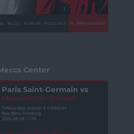
IA
BLOG
FÓRUM
PODCAST
PL TIPPVERSENY
Meccs Center
Paris Saint-Germain
vs
Manchester United
Felkészülési szezon 4. mérkőzés
Nya Ullevi, Göteborg
2026-08-08 17:00
1 nap 19 óra 35 perc 37 másodperc