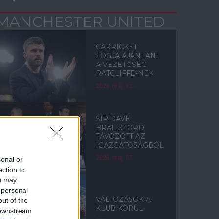
MANCHESTER UNITED
CARRICKET
FOGJA AJÁNLANI
A VEZETŐSÉG
RATCLIFFE-NEK
2026. máj. 13.
SIR DAVE
BRAILSFORD
TÁVOZOTT AZ
IGAZGATÓSÁGBÓL
2026. máj. 07.
sonal or
ection to
ou may
 personal
VÁLTOZÁSOK A
out of the
KLUB KÖRÜL
 downstream