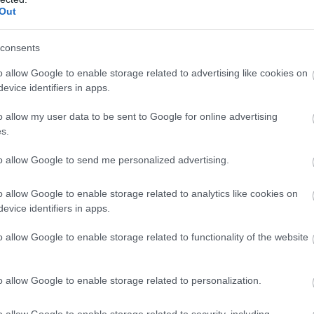
r-jelentés azt javasolta, minden elsõ osztályú klub
Out
kent akkoriban 44 ezresre az Álmok Színházának
lencvenes években a Vörös Ördögök népszerûsége,
d. Háromszintes északi lelátót a nyugati és keleti rész
consents
y a stadion otthont adott a 2003-as Bajnokok Ligája
eti sarkok megkapták második szintjüket, a szurkolók
o allow Google to enable storage related to advertising like cookies on
burn Rovers látogatásakor jött össze 2007-ben, ami
evice identifiers in apps.
változtatás végrehajtásra került az ülõhelyek
o allow my user data to be sent to Google for online advertising
s.
to allow Google to send me personalized advertising.
affordon megtalálható a müncheni tragédia emlékmûve
by, Best, Law, Charlton és Ferguson, akirõl az északi
o allow Google to enable storage related to analytics like cookies on
evice identifiers in apps.
áltozott az elmúlt években - takarosabb, ötletesebb,
o allow Google to enable storage related to functionality of the website
. 104 éves fennállása után a stadion továbbra is a
United szurkoló zarándokhelye.
o allow Google to enable storage related to personalization.
o allow Google to enable storage related to security, including