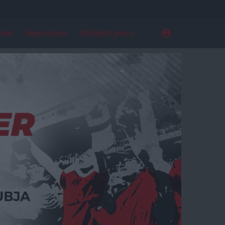
ldal
Regisztráció
Elfelejtett jelszó