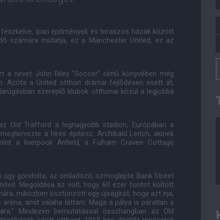
fészkelve, ipari építmények és teraszos házak között
edõ számára mutatja, ez a Manchester United, ez az
ezt a nevet John Riley "Soccer" címû könyvében még
n. Azóta a United otthon drámai fejlõdésen esett át,
bdarúgásban szereplõ klubok otthonai közül a legjobbá
az Old Trafford a legnagyobb stadion, Európában a
megtervezte a híres építész, Archibald Leitch, akinek
int a liverpooli Anfield, a Fulham Craven Cottage
s úgy gondolta, az omladozó, szmoglepte Bank Street
ited. Megoldása az volt, hogy 60 ezer fontot költött
ra, miközben ösztönzött egy újságírót, hogy azt írja,
 aréna, amit valaha láttam. Maga a pálya is páratlan a
mára." Mindezen bemutatással összhangban az Old