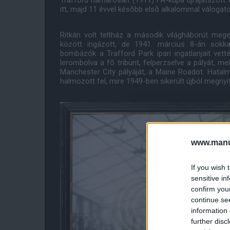
Trafford hamarosan (1911) FA-kupa újrajátszott 
itt, majd 11 évvel késõbb elsõ alkalommal válogat
Ritkán volt teltház a második világháborút meg
között ingázott, de 1941. március 8-án sokka
bombázók a Trafford Park ipari ingatlanjait vett
lerombolva a fõ tribünt, felperzselve a pályát, me
Manchester City pályáját, a Maine Roadot. Hatal
halmozott fel, mire 1949-ben sikerült újból megnyit
www.manut
If you wish 
sensitive in
confirm you
continue se
information 
further disc