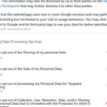
. This information may also be disclosed by us to third parties on the
IA
Participants
that may further disclose it to other third parties.
 that this website/app uses one or more Google services and may gath
including but not limited to your visit or usage behaviour. You may click 
 to Google and its third-party tags to use your data for below specifi
ogle consent section.
l Data Processing Opt Outs
o opt-out of the Sharing of my personal data.
In
o opt-out of the Sale of my Personal Data.
In
ktorok felszerelése, és az áprilisi, Real Madrid elleni
csapatok. Az 1966-os világbajnokság miatt átépítették
to opt-out of processing my Personal Data for Targeted
 privát box-okat, mely Matt Busby ötlete volt azután,
ing.
aseball mérkõzést. Az 1970-es években elterjedõ
In
szegélykerítések formájában, melyeket kötelezõ volt
o opt-out of Collection, Use, Retention, Sale, and/or Sharing
ersonal Data that Is Unrelated with the Purposes for which it
lected.