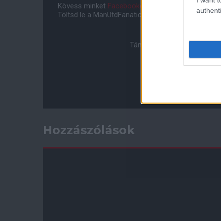
Kövess minket
Facebookon
,
Instagramon
és
YouT
authenti
Töltsd le a ManUtdFanatics.hu mobil applikációt
An
Támogasd adományoddal a 
Hozzászólások