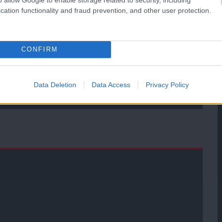
ube-on is!
cation functionality and fraud prevention, and other user protection.
droidra
és
iOS-re
!
ManUtdFanatics.hu működését!
CONFIRM
Data Deletion
Data Access
Privacy Policy