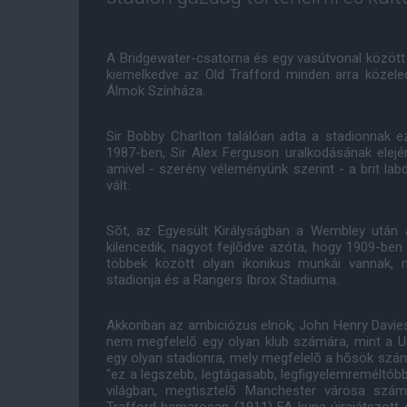
A Bridgewater-csatorna és egy vasútvonal között 
kiemelkedve az Old Trafford minden arra közel
Álmok Színháza.
Sir Bobby Charlton találóan adta a stadionnak 
1987-ben, Sir Alex Ferguson uralkodásának elejé
amivel - szerény véleményünk szerint - a brit la
vált.
Sõt, az Egyesült Királyságban a Wembley után 
kilencedik, nagyot fejlõdve azóta, hogy 1909-ben 
többek között olyan ikonikus munkái vannak, m
stadionja és a Rangers Ibrox Stadiuma.
Akkoriban az ambiciózus elnök, John Henry Davie
nem megfelelõ egy olyan klub számára, mint a Un
egy olyan stadionra, mely megfelelõ a hõsök számá
"ez a legszebb, legtágasabb, legfigyelemreméltóbb
világban, megtisztelõ Manchester városa szá