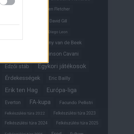
Crystal Palace
Darren Fletcher
David De Gea
David Gill
Dean Henderson
Diego Leon
Diogo Dalot
Donny van de Beek
Edinson Cavani
Ed Woodward
Egykori játékosok
Edzői stáb
Érdekességek
Eric Bailly
Erik ten Hag
Európa-liga
FA-kupa
Everton
Facundo Pellistri
Felkészülési túra 2022
Felkészülési túra 2023
Felkészülési túra 2024
Felkészülési túra 2025
Fred