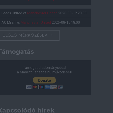
Leeds United
vs
Manchester United
2026-08-12 20:30
AC Milan
vs
Manchester United
2026-08-15 18:00
ELŐZŐ MÉRKŐZÉSEK
Támogatás
Támogasd adományoddal
a ManUtdFanatics.hu működését!
Kapcsolódó hírek