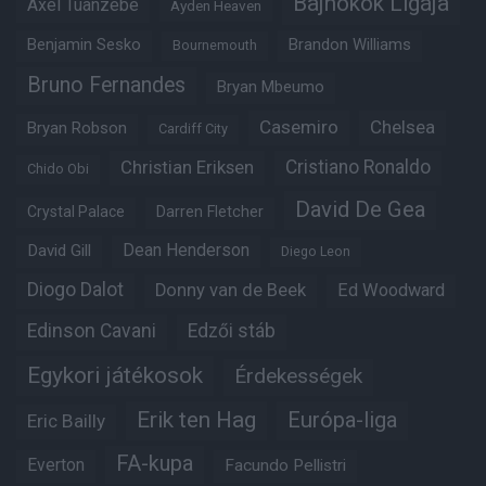
Bajnokok Ligája
Axel Tuanzebe
Ayden Heaven
Benjamin Sesko
Brandon Williams
Bournemouth
Bruno Fernandes
Bryan Mbeumo
Casemiro
Chelsea
Bryan Robson
Cardiff City
Christian Eriksen
Cristiano Ronaldo
Chido Obi
David De Gea
Crystal Palace
Darren Fletcher
Dean Henderson
David Gill
Diego Leon
Diogo Dalot
Donny van de Beek
Ed Woodward
Edinson Cavani
Edzői stáb
Egykori játékosok
Érdekességek
Erik ten Hag
Európa-liga
Eric Bailly
FA-kupa
Everton
Facundo Pellistri