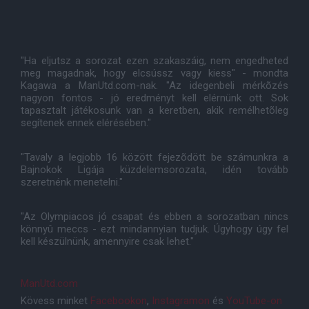
"Ha eljutsz a sorozat ezen szakaszáig, nem engedheted
meg magadnak, hogy elcsússz vagy kiess" - mondta
Kagawa a ManUtd.com-nak. "Az idegenbeli mérkõzés
nagyon fontos - jó eredményt kell elérnünk ott. Sok
tapasztalt játékosunk van a keretben, akik remélhetõleg
segítenek ennek elérésében."
"Tavaly a legjobb 16 között fejezõdött be számunkra a
Bajnokok Ligája küzdelemsorozata, idén tovább
szeretnénk menetelni."
"Az Olympiacos jó csapat és ebben a sorozatban nincs
könnyû meccs - ezt mindannyian tudjuk. Úgyhogy úgy fel
kell készülnünk, amennyire csak lehet."
ManUtd.com
Kövess minket
Facebookon
,
Instagramon
és
YouTube-on