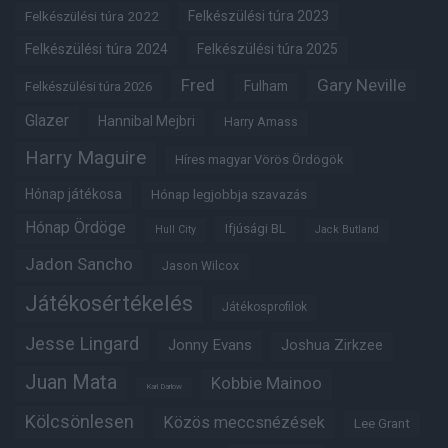
Felkészülési túra 2022
Felkészülési túra 2023
Felkészülési túra 2024
Felkészülési túra 2025
Fred
Gary Neville
Fulham
Felkészülési túra 2026
Glazer
Hannibal Mejbri
Harry Amass
Harry Maguire
Híres magyar Vörös Ördögök
Hónap játékosa
Hónap legjobbja szavazás
Hónap Ördöge
Ifjúsági BL
Hull City
Jack Butland
Jadon Sancho
Jason Wilcox
Játékosértékelés
Játékosprofilok
Jesse Lingard
Jonny Evans
Joshua Zirkzee
Juan Mata
Kobbie Mainoo
Karl Darlow
Kölcsönlesen
Közös meccsnézések
Lee Grant