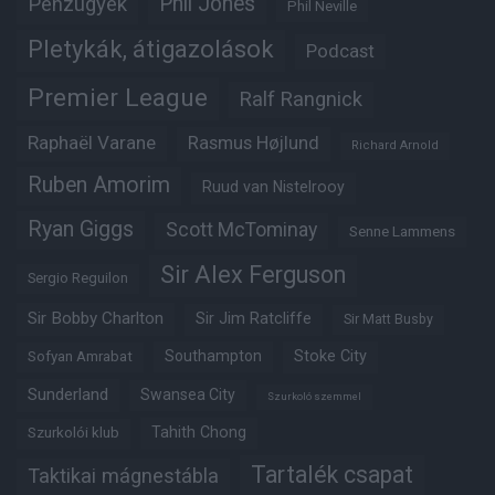
Phil Jones
Pénzügyek
Phil Neville
Pletykák, átigazolások
Podcast
Premier League
Ralf Rangnick
Raphaël Varane
Rasmus Højlund
Richard Arnold
Ruben Amorim
Ruud van Nistelrooy
Ryan Giggs
Scott McTominay
Senne Lammens
Sir Alex Ferguson
Sergio Reguilon
Sir Bobby Charlton
Sir Jim Ratcliffe
Sir Matt Busby
Southampton
Stoke City
Sofyan Amrabat
Sunderland
Swansea City
Szurkoló szemmel
Tahith Chong
Szurkolói klub
Tartalék csapat
Taktikai mágnestábla