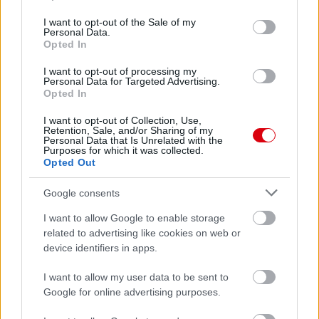
use your data for below specified purposes in below Google
consent section.
I want to opt-out of the Sale of my
Personal Data.
Opted In
I want to opt-out of processing my
Personal Data for Targeted Advertising.
Opted In
I want to opt-out of Collection, Use,
Retention, Sale, and/or Sharing of my
Personal Data that Is Unrelated with the
Purposes for which it was collected.
Meccs Center
Opted Out
Google consents
Paris Saint-Germain
vs
I want to allow Google to enable storage
related to advertising like cookies on web or
Manchester United
device identifiers in apps.
Felkészülési szezon 4. mérkőzés
I want to allow my user data to be sent to
Nya Ullevi, Göteborg
Google for online advertising purposes.
2026-08-08 17:00