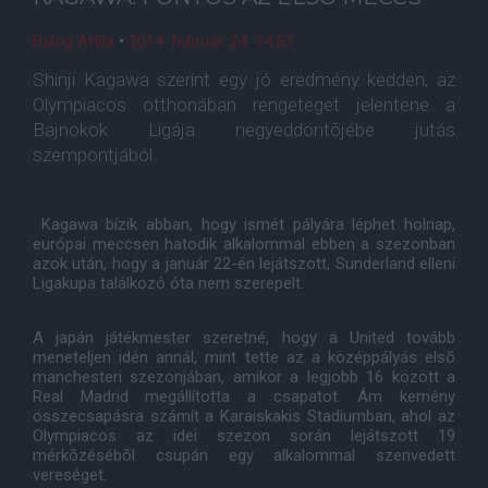
Balog Attila
•
2014. február. 24. 14:57
Shinji Kagawa szerint egy jó eredmény kedden, az
Olympiacos otthonában rengeteget jelentene a
Bajnokok Ligája negyeddöntõjébe jutás
szempontjából.
Kagawa bízik abban, hogy ismét pályára léphet holnap,
európai meccsen hatodik alkalommal ebben a szezonban
azok után, hogy a január 22-én lejátszott, Sunderland elleni
Ligakupa találkozó óta nem szerepelt.
A japán játékmester szeretné, hogy a United tovább
meneteljen idén annál, mint tette az a középpályás elsõ
manchesteri szezonjában, amikor a legjobb 16 között a
Real Madrid megállította a csapatot. Ám kemény
összecsapásra számít a Karaiskakis Stadiumban, ahol az
Olympiacos az idei szezon során lejátszott 19
mérkõzésébõl csupán egy alkalommal szenvedett
vereséget.