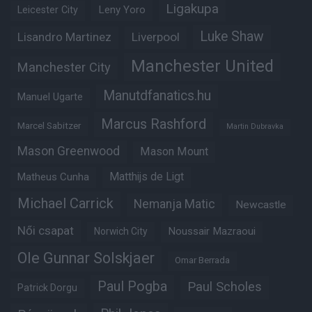
Ligakupa
Leny Yoro
Leicester City
Luke Shaw
Lisandro Martinez
Liverpool
Manchester United
Manchester City
Manutdfanatics.hu
Manuel Ugarte
Marcus Rashford
Marcel Sabitzer
Martin Dubravka
Mason Greenwood
Mason Mount
Matheus Cunha
Matthijs de Ligt
Michael Carrick
Nemanja Matic
Newcastle
Női csapat
Noussair Mazraoui
Norwich City
Ole Gunnar Solskjaer
Omar Berrada
Paul Pogba
Paul Scholes
Patrick Dorgu