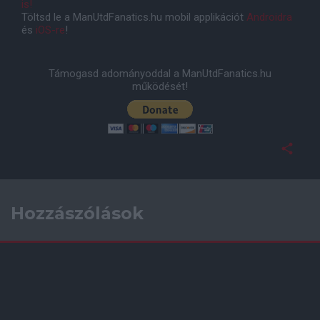
is!
Töltsd le a ManUtdFanatics.hu mobil applikációt
Androidra
és
iOS-re
!
Támogasd adományoddal a ManUtdFanatics.hu
működését!
Hozzászólások