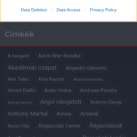
Kapcsolódó hírek
Data Deletion
Data Access
Privacy Policy
Címkék
Aaron Wan-Bissaka
A hangadó
Akadémiai csapat
Alejandro Garnacho
Alex Telles
Altay Bayindir
Alvaro Fernandez
Amad Diallo
Andre Onana
Andreas Pereira
Angol válogatott
Anthony Elanga
Andrey Santos
Anthony Martial
Arsenal
Antony
Átigazolások
Átigazolási Center
Aston Villa