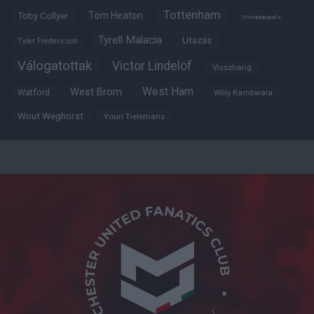
Tottenham
Tom Heaton
Toby Collyer
Trófeabibliográfia
Tyrell Malacia
Utazás
Tyler Fredericson
Válogatottak
Victor Lindelöf
Visszhang
West Ham
West Brom
Watford
Willy Kambwala
Wout Weghorst
Youri Tielemans