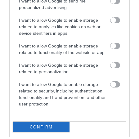
I want to allow Google to send me
personalized advertising.
Leeds United
vs
Manchester United
2026-08-12 20:30
I want to allow Google to enable storage
related to analytics like cookies on web or
AC Milan
vs
Manchester United
2026-08-15 18:00
device identifiers in apps.
ELŐZŐ MÉRKŐZÉSEK
I want to allow Google to enable storage
related to functionality of the website or app.
Támogatás
I want to allow Google to enable storage
related to personalization.
I want to allow Google to enable storage
Támogasd adományoddal
related to security, including authentication
a ManUtdFanatics.hu működését!
functionality and fraud prevention, and other
user protection.
CONFIRM