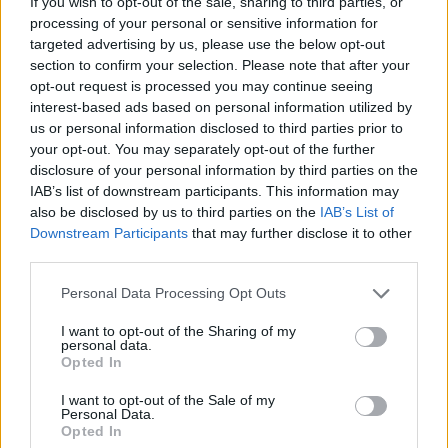
If you wish to opt-out of the sale, sharing to third parties, or
processing of your personal or sensitive information for
targeted advertising by us, please use the below opt-out
section to confirm your selection. Please note that after your
opt-out request is processed you may continue seeing
interest-based ads based on personal information utilized by
us or personal information disclosed to third parties prior to
your opt-out. You may separately opt-out of the further
disclosure of your personal information by third parties on the
IAB’s list of downstream participants. This information may
Meccs Center
also be disclosed by us to third parties on the
IAB’s List of
Downstream Participants
that may further disclose it to other
third parties.
Paris Saint-Germain
vs
Please note that this website/app uses one or more Google
Personal Data Processing Opt Outs
Manchester United
services and may gather and store information including but
not limited to your visit or usage behaviour. You may click to
I want to opt-out of the Sharing of my
personal data.
Felkészülési szezon 4. mérkőzés
grant or deny consent to Google and its third-party tags to
Opted In
Nya Ullevi, Göteborg
use your data for below specified purposes in below Google
2026-08-08 17:00
consent section.
I want to opt-out of the Sale of my
Personal Data.
1 nap 20 óra 4 perc 14 másodperc
Opted In