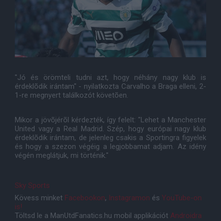
"Jó és örömteli tudni azt, hogy néhány nagy klub is
érdeklõdik irántam" - nyilatkozta Carvalho a Braga elleni, 2-
1-re megnyert találkozót követõen.
Mikor a jövõjérõl kérdezték, így felelt: "Lehet a Manchester
United vagy a Real Madrid. Szép, hogy európai nagy klub
érdeklõdik irántam, de jelenleg csakis a Sportingra figyelek
és hogy a szezon végéig a legjobbamat adjam. Az idény
végén meglátjuk, mi történik."
Sky Sports
Kövess minket
Facebookon
,
Instagramon
és
YouTube-on
is!
Töltsd le a ManUtdFanatics.hu mobil applikációt
Androidra