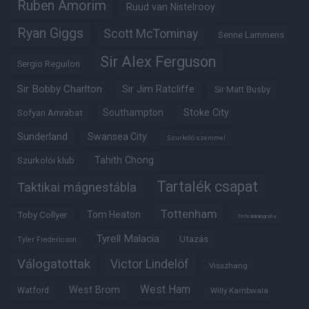
Ruben Amorim
Ruud van Nistelrooy
Ryan Giggs
Scott McTominay
Senne Lammens
Sir Alex Ferguson
Sergio Reguilon
Sir Bobby Charlton
Sir Jim Ratcliffe
Sir Matt Busby
Southampton
Stoke City
Sofyan Amrabat
Sunderland
Swansea City
Szurkoló szemmel
Tahith Chong
Szurkolói klub
Tartalék csapat
Taktikai mágnestábla
Tottenham
Tom Heaton
Toby Collyer
Trófeabibliográfia
Tyrell Malacia
Utazás
Tyler Fredericson
Válogatottak
Victor Lindelöf
Visszhang
West Ham
West Brom
Watford
Willy Kambwala