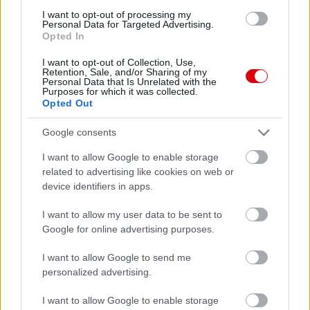
I want to opt-out of processing my
Personal Data for Targeted Advertising.
Leeds United
vs
Manchester United
2026-08-12 20:30
Opted In
AC Milan
vs
Manchester United
2026-08-15 18:00
I want to opt-out of Collection, Use,
Retention, Sale, and/or Sharing of my
Personal Data that Is Unrelated with the
ELŐZŐ MÉRKŐZÉSEK
Purposes for which it was collected.
Opted Out
Támogatás
Google consents
I want to allow Google to enable storage
related to advertising like cookies on web or
Támogasd adományoddal
device identifiers in apps.
a ManUtdFanatics.hu működését!
I want to allow my user data to be sent to
Google for online advertising purposes.
I want to allow Google to send me
personalized advertising.
Kapcsolódó hírek
I want to allow Google to enable storage