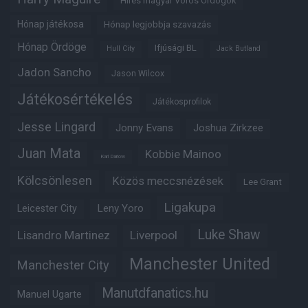
Híres magyar Vörös Ördögök
Hónap játékosa
Hónap legjobbja szavazás
Hónap Ördöge
Ifjúsági BL
Hull City
Jack Butland
Jadon Sancho
Jason Wilcox
Játékosértékelés
Játékosprofilok
Jesse Lingard
Jonny Evans
Joshua Zirkzee
Juan Mata
Kobbie Mainoo
Karl Darlow
Kölcsönlesen
Közös meccsnézések
Lee Grant
Ligakupa
Leny Yoro
Leicester City
Luke Shaw
Lisandro Martinez
Liverpool
Manchester United
Manchester City
Manutdfanatics.hu
Manuel Ugarte