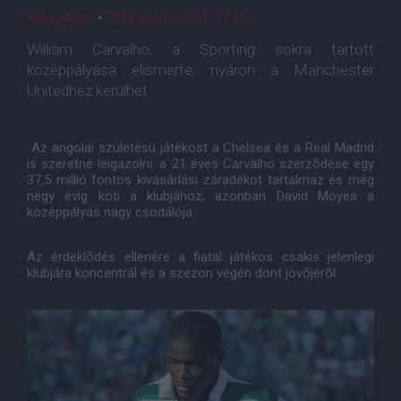
Balog Attila
•
2014. március. 02. 17:26
William Carvalho, a Sporting sokra tartott
középpályása elismerte, nyáron a Manchester
Unitedhez kerülhet.
Az angolai születésû játékost a Chelsea és a Real Madrid
is szeretné leigazolni. a 21 éves Carvalho szerzõdése egy
37,5 millió fontos kivásárlási záradékot tartalmaz és még
négy évig köti a klubjához, azonban David Moyes a
középpályás nagy csodálója.
Az érdeklõdés ellenére a fiatal játékos csakis jelenlegi
klubjára koncentrál és a szezon végén dönt jövõjérõl.