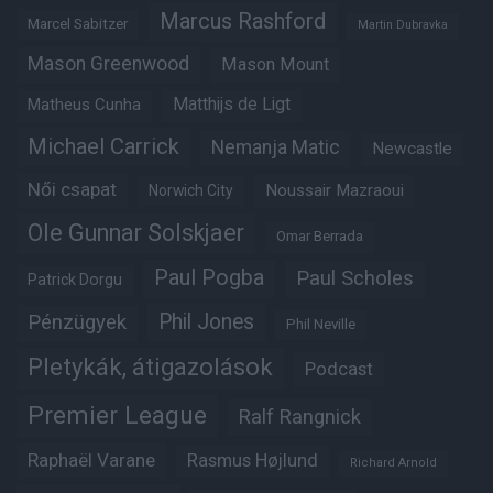
Marcus Rashford
Marcel Sabitzer
Martin Dubravka
Mason Greenwood
Mason Mount
Matheus Cunha
Matthijs de Ligt
Michael Carrick
Nemanja Matic
Newcastle
Női csapat
Noussair Mazraoui
Norwich City
Ole Gunnar Solskjaer
Omar Berrada
Paul Pogba
Paul Scholes
Patrick Dorgu
Phil Jones
Pénzügyek
Phil Neville
Pletykák, átigazolások
Podcast
Premier League
Ralf Rangnick
Raphaël Varane
Rasmus Højlund
Richard Arnold