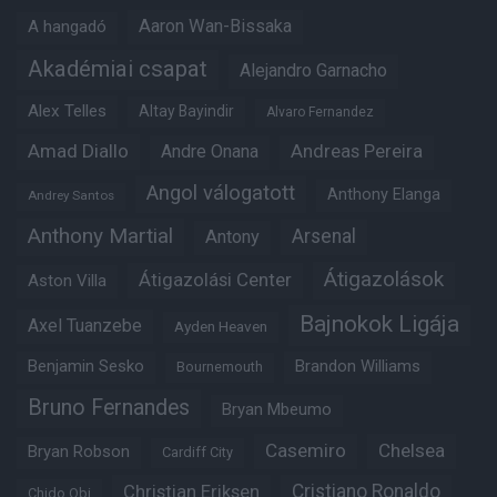
Aaron Wan-Bissaka
A hangadó
Akadémiai csapat
Alejandro Garnacho
Alex Telles
Altay Bayindir
Alvaro Fernandez
Amad Diallo
Andre Onana
Andreas Pereira
Angol válogatott
Anthony Elanga
Andrey Santos
Anthony Martial
Arsenal
Antony
Átigazolások
Átigazolási Center
Aston Villa
Bajnokok Ligája
Axel Tuanzebe
Ayden Heaven
Benjamin Sesko
Brandon Williams
Bournemouth
Bruno Fernandes
Bryan Mbeumo
Casemiro
Chelsea
Bryan Robson
Cardiff City
Christian Eriksen
Cristiano Ronaldo
Chido Obi