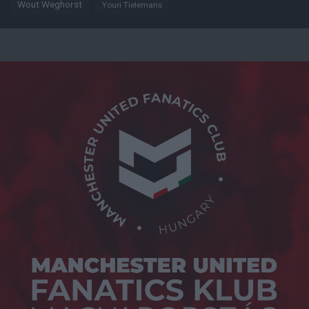
Wout Weghorst
Youri Tielemans