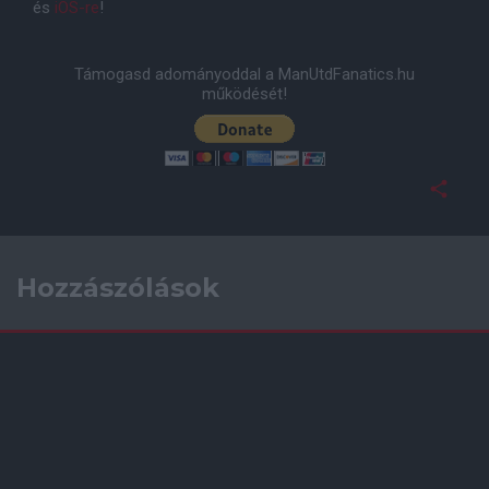
és
iOS-re
!
Támogasd adományoddal a ManUtdFanatics.hu
működését!
Hozzászólások