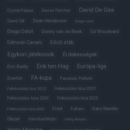
David De Gea
Crystal Palace
Darren Fletcher
Dean Henderson
David Gill
Diego Leon
Diogo Dalot
Donny van de Beek
Ed Woodward
Edinson Cavani
Edzői stáb
Egykori játékosok
Érdekességek
Erik ten Hag
Európa-liga
Eric Bailly
FA-kupa
Everton
Facundo Pellistri
Felkészülési túra 2022
Felkészülési túra 2023
Felkészülési túra 2024
Felkészülési túra 2025
Fred
Gary Neville
Fulham
Felkészülési túra 2026
Glazer
Hannibal Mejbri
Harry Amass
Harry Maguire