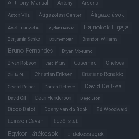
Anthony Martial
Arsenal
Antony
Átigazolások
Átigazolási Center
Aston Villa
Bajnokok Ligája
Axel Tuanzebe
Ayden Heaven
Benjamin Sesko
Brandon Williams
Bournemouth
Bruno Fernandes
Bryan Mbeumo
Casemiro
Chelsea
Bryan Robson
Cardiff City
Christian Eriksen
Cristiano Ronaldo
Chido Obi
David De Gea
Crystal Palace
Darren Fletcher
Dean Henderson
David Gill
Diego Leon
Diogo Dalot
Donny van de Beek
Ed Woodward
Edinson Cavani
Edzői stáb
Egykori játékosok
Érdekességek