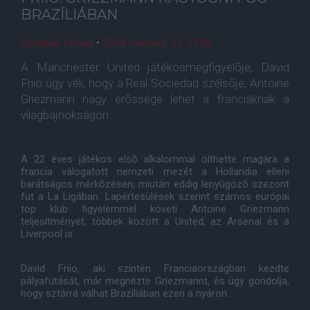
BRAZÍLIÁBAN
Dzsubák Tamás
•
2014. március. 11. 17:08
A Manchester United játékosmegfigyelõje, David
Friio úgy véli, hogy a Real Sociedad szélsõje, Antoine
Griezmann nagy erõssége lehet a franciáknak a
világbajnokságon.
A 22 éves játékos elsõ alkalommal ölthette magára a
francia válogatott nemzeti mezét a Hollandia elleni
barátságos mérkõzésen, miután eddig lenyûgözõ szezont
fut a La Ligában. Lapértesülések szerint számos európai
top klub figyelemmel követi Antoine Griezmann
teljesítményét, többek között a United, az Arsenal és a
Liverpool is.
David Friio, aki szintén Franciaországban kezdte
pályafutását, már megnézte Griezmannt, és úgy gondolja,
hogy sztárrá válhat Brazíliában ezen a nyáron.