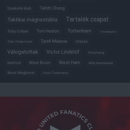
Tahith Chong
Szurkolói klub
Tartalék csapat
Taktikai mágnestábla
Tottenham
Tom Heaton
Toby Collyer
Trófeabibliográfia
Tyrell Malacia
Utazás
Tyler Fredericson
Válogatottak
Victor Lindelöf
Visszhang
West Ham
West Brom
Watford
Willy Kambwala
Wout Weghorst
Youri Tielemans