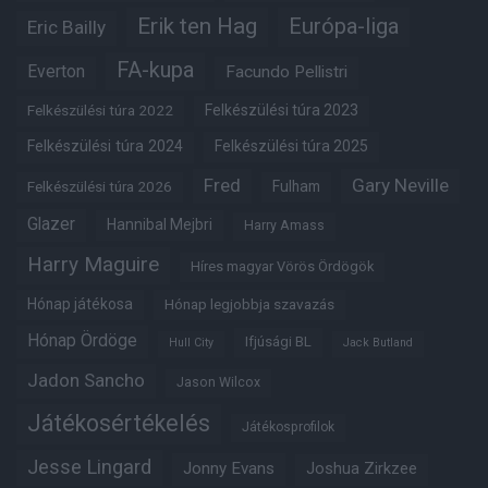
Erik ten Hag
Európa-liga
Eric Bailly
FA-kupa
Everton
Facundo Pellistri
Felkészülési túra 2022
Felkészülési túra 2023
Felkészülési túra 2024
Felkészülési túra 2025
Fred
Gary Neville
Felkészülési túra 2026
Fulham
Glazer
Hannibal Mejbri
Harry Amass
Harry Maguire
Híres magyar Vörös Ördögök
Hónap játékosa
Hónap legjobbja szavazás
Hónap Ördöge
Ifjúsági BL
Hull City
Jack Butland
Jadon Sancho
Jason Wilcox
Játékosértékelés
Játékosprofilok
Jesse Lingard
Jonny Evans
Joshua Zirkzee