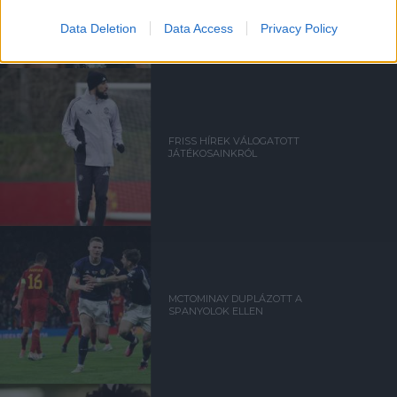
Data Deletion
Data Access
Privacy Policy
FRISS HÍREK VÁLOGATOTT
JÁTÉKOSAINKRÓL
MCTOMINAY DUPLÁZOTT A
SPANYOLOK ELLEN