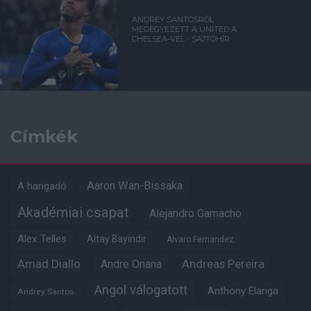
ANDREY SANTOSRÓL
MEGEGYEZETT A UNITED A
CHELSEA-VEL - SAJTÓHÍR
Címkék
Aaron Wan-Bissaka
A hangadó
Akadémiai csapat
Alejandro Garnacho
Alex Telles
Altay Bayindir
Alvaro Fernandez
Amad Diallo
Andre Onana
Andreas Pereira
Angol válogatott
Anthony Elanga
Andrey Santos