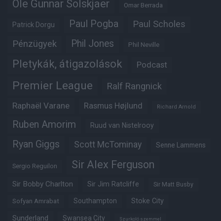
Ole Gunnar Solskjaer
Omar Berrada
Paul Pogba
Paul Scholes
Patrick Dorgu
Phil Jones
Pénzügyek
Phil Neville
Pletykák, átigazolások
Podcast
Premier League
Ralf Rangnick
Raphaël Varane
Rasmus Højlund
Richard Arnold
Ruben Amorim
Ruud van Nistelrooy
Ryan Giggs
Scott McTominay
Senne Lammens
Sir Alex Ferguson
Sergio Reguilon
Sir Bobby Charlton
Sir Jim Ratcliffe
Sir Matt Busby
Southampton
Stoke City
Sofyan Amrabat
Sunderland
Swansea City
Szurkoló szemmel