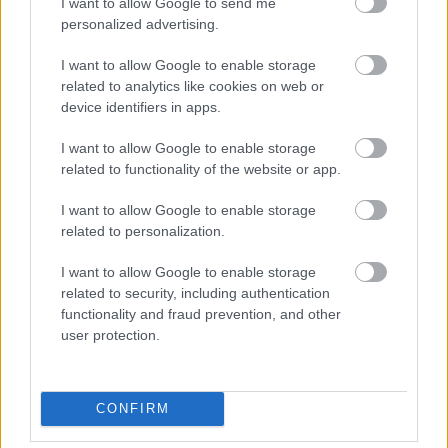
I want to allow Google to send me
Támogatás
personalized advertising.
I want to allow Google to enable storage
related to analytics like cookies on web or
Támogasd adományoddal
device identifiers in apps.
a ManUtdFanatics.hu működését!
I want to allow Google to enable storage
related to functionality of the website or app.
I want to allow Google to enable storage
related to personalization.
Kapcsolódó hírek
I want to allow Google to enable storage
related to security, including authentication
functionality and fraud prevention, and other
VÁLOGATOTTAK
user protection.
CONFIRM
VÖRÖS ÖRDÖGÖK A
VÁLOGATOTTBAN