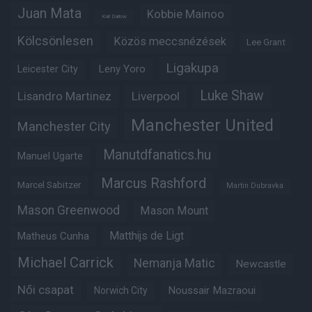
Juan Mata
Kobbie Mainoo
Karl Darlow
Kölcsönlesen
Közös meccsnézések
Lee Grant
Ligakupa
Leny Yoro
Leicester City
Luke Shaw
Lisandro Martinez
Liverpool
Manchester United
Manchester City
Manutdfanatics.hu
Manuel Ugarte
Marcus Rashford
Marcel Sabitzer
Martin Dubravka
Mason Greenwood
Mason Mount
Matthijs de Ligt
Matheus Cunha
Michael Carrick
Nemanja Matic
Newcastle
Női csapat
Noussair Mazraoui
Norwich City