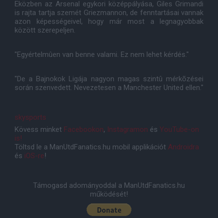
Eközben az Arsenal egykori középpályása, Giles Grimandi
is rajta tartja szemét Griezmannon, de fenntartásai vannak
azon képességeivel, hogy már most a legnagyobbak
között szerepeljen.
"Egyértelmûen van benne valami. Ez nem lehet kérdés."
"De a Bajnokok Ligája nagyon magas szintû mérkõzései
során szenvedett. Nevezetesen a Manchester United ellen."
skysports
Kövess minket
Facebookon
,
Instagramon
és
YouTube-on
is!
Töltsd le a ManUtdFanatics.hu mobil applikációt
Androidra
és
iOS-re
!
Támogasd adományoddal a ManUtdFanatics.hu
működését!