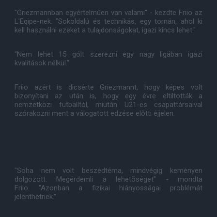
"Griezmannban egyértelmûen van valami" - kezdte Friio az
L'Eqipe-nek. "Sokoldalú és technikás, egy tornán, ahol ki
kell használni ezeket a tulajdonságokat, igazi kincs lehet."
"Nem lehet 15 gólt szerezni egy nagy ligában igazi
kvalitások nélkül."
Friio azért is dicsérte Griezmannt, hogy képes volt
bizonyítani az után is, hogy egy évre eltiltották a
nemzetközi futballtól, miután U21-es csapattársaival
szórakozni ment a válogatott edzése elõtti éjjelen.
"Soha nem volt beszédtéma, mindvégig keményen
dolgozott. Megérdemli a lehetõséget" - mondta
Friio. "Azonban a fizikai hiányosságai problémát
jelenthetnek."