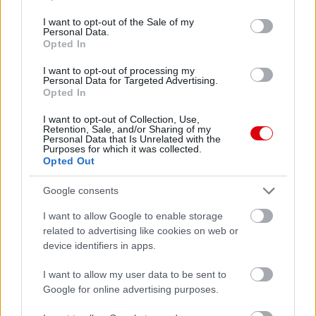
use your data for below specified purposes in below Google
consent section.
I want to opt-out of the Sale of my
Personal Data.
Meccs Center
Opted In
I want to opt-out of processing my
Personal Data for Targeted Advertising.
Opted In
Leeds United
vs
Manchester
United
I want to opt-out of Collection, Use,
Retention, Sale, and/or Sharing of my
Personal Data that Is Unrelated with the
Purposes for which it was collected.
Felkészülési szezon 5. mérkőzés
Opted Out
Croke Park, Dublin
2026-08-12 20:30
Google consents
2 nap 9 óra 44 perc 47 másodperc
I want to allow Google to enable storage
related to advertising like cookies on web or
device identifiers in apps.
AC Milan
vs
Manchester United
2026-08-15 18:00
I want to allow my user data to be sent to
ELŐZŐ MÉRKŐZÉSEK
Google for online advertising purposes.