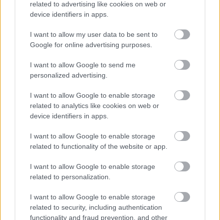
related to advertising like cookies on web or
Meccs Center
device identifiers in apps.
I want to allow my user data to be sent to
Google for online advertising purposes.
Paris Saint-Germain
vs
Manchester United
I want to allow Google to send me
personalized advertising.
Felkészülési szezon 4. mérkőzés
Nya Ullevi, Göteborg
I want to allow Google to enable storage
2026-08-08 17:00
related to analytics like cookies on web or
device identifiers in apps.
1 nap 12 óra 16 perc 32 másodperc
I want to allow Google to enable storage
related to functionality of the website or app.
Leeds United
vs
Manchester United
2026-08-12 20:30
I want to allow Google to enable storage
AC Milan
vs
Manchester United
2026-08-15 18:00
related to personalization.
ELŐZŐ MÉRKŐZÉSEK
I want to allow Google to enable storage
related to security, including authentication
functionality and fraud prevention, and other