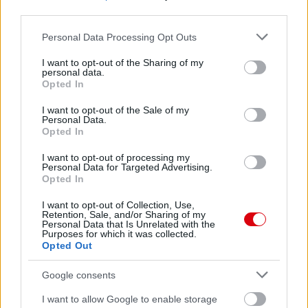
third parties.
Please note that this website/app uses one or more Google
Personal Data Processing Opt Outs
services and may gather and store information including but
not limited to your visit or usage behaviour. You may click to
I want to opt-out of the Sharing of my
personal data.
grant or deny consent to Google and its third-party tags to
Opted In
use your data for below specified purposes in below Google
consent section.
I want to opt-out of the Sale of my
Personal Data.
Opted In
I want to opt-out of processing my
Personal Data for Targeted Advertising.
Opted In
I want to opt-out of Collection, Use,
Retention, Sale, and/or Sharing of my
Personal Data that Is Unrelated with the
Purposes for which it was collected.
Opted Out
Google consents
I want to allow Google to enable storage