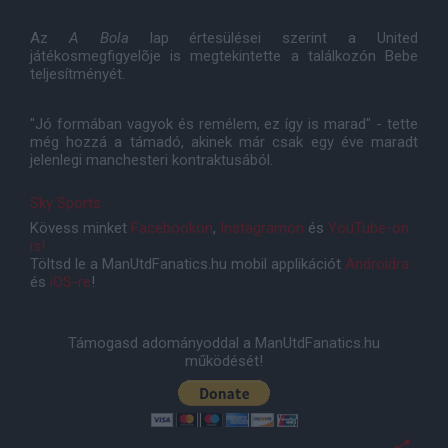
Az
A Bola
lap értesülései szerint a United
játékosmegfigyelõje is megtekintette a találkozón Bebe
teljesítményét.
"Jó formában vagyok és remélem, ez így is marad" - tette
még hozzá a támadó, akinek már csak egy éve maradt
jelenlegi manchesteri kontraktusából.
Sky Sports
Kövess minket
Facebookon
,
Instagramon
és
YouTube-on
is!
Töltsd le a ManUtdFanatics.hu mobil applikációt
Androidra
és
iOS-re
!
Támogasd adományoddal a ManUtdFanatics.hu
működését!