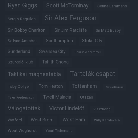
Ryan Giggs
Scott McTominay
Senne Lammens
Sir Alex Ferguson
Sergio Reguilon
Sir Bobby Charlton
Sir Jim Ratcliffe
Sir Matt Busby
Southampton
Stoke City
Sofyan Amrabat
Sunderland
Swansea City
Szurkoló szemmel
Tahith Chong
Szurkolói klub
Tartalék csapat
Taktikai mágnestábla
Tottenham
Tom Heaton
Toby Collyer
Trófeabibliográfia
Tyrell Malacia
Utazás
Tyler Fredericson
Válogatottak
Victor Lindelöf
Visszhang
West Ham
West Brom
Watford
Willy Kambwala
Wout Weghorst
Youri Tielemans