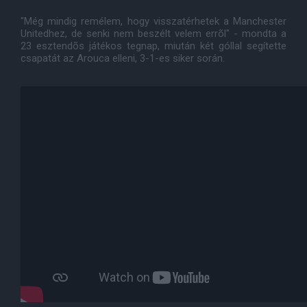
"Még mindig remélem, hogy visszatérhetek a Manchester
Unitedhez, de senki nem beszélt velem errõl" - mondta a
23 esztendõs játékos tegnap, miután két góllal segítette
csapatát az Arouca elleni, 3-1-es siker során.