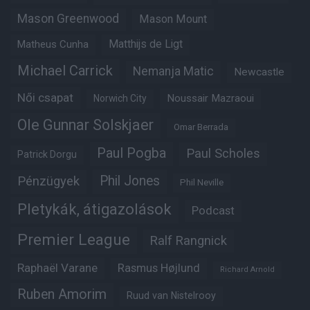
Mason Greenwood
Mason Mount
Matheus Cunha
Matthijs de Ligt
Michael Carrick
Nemanja Matic
Newcastle
Női csapat
Noussair Mazraoui
Norwich City
Ole Gunnar Solskjaer
Omar Berrada
Paul Pogba
Paul Scholes
Patrick Dorgu
Phil Jones
Pénzügyek
Phil Neville
Pletykák, átigazolások
Podcast
Premier League
Ralf Rangnick
Raphaël Varane
Rasmus Højlund
Richard Arnold
Ruben Amorim
Ruud van Nistelrooy