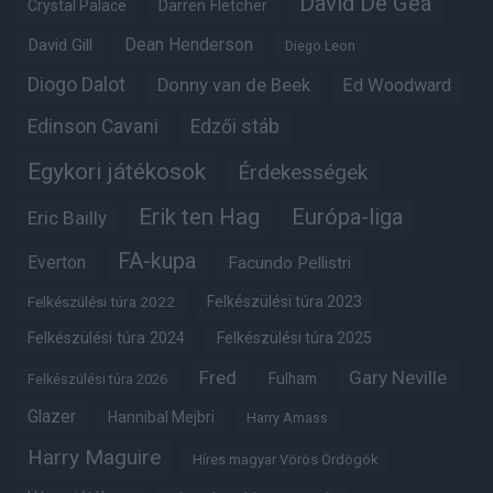
David De Gea
Crystal Palace
Darren Fletcher
Dean Henderson
David Gill
Diego Leon
Diogo Dalot
Donny van de Beek
Ed Woodward
Edinson Cavani
Edzői stáb
Egykori játékosok
Érdekességek
Erik ten Hag
Európa-liga
Eric Bailly
FA-kupa
Everton
Facundo Pellistri
Felkészülési túra 2022
Felkészülési túra 2023
Felkészülési túra 2024
Felkészülési túra 2025
Fred
Gary Neville
Fulham
Felkészülési túra 2026
Glazer
Hannibal Mejbri
Harry Amass
Harry Maguire
Híres magyar Vörös Ördögök