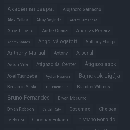
Akadémiai csapat
Alejandro Garnacho
Alex Telles
Altay Bayindir
Alvaro Fernandez
Amad Diallo
Andre Onana
Andreas Pereira
Angol válogatott
Anthony Elanga
Andrey Santos
Anthony Martial
Arsenal
Antony
Átigazolások
Átigazolási Center
Aston Villa
Bajnokok Ligája
Axel Tuanzebe
Ayden Heaven
Benjamin Sesko
Brandon Williams
Bournemouth
Bruno Fernandes
Bryan Mbeumo
Casemiro
Chelsea
Bryan Robson
Cardiff City
Christian Eriksen
Cristiano Ronaldo
Chido Obi