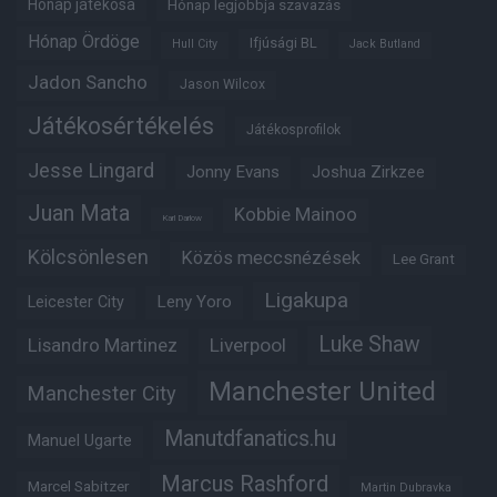
Hónap játékosa
Hónap legjobbja szavazás
Hónap Ördöge
Ifjúsági BL
Hull City
Jack Butland
Jadon Sancho
Jason Wilcox
Játékosértékelés
Játékosprofilok
Jesse Lingard
Jonny Evans
Joshua Zirkzee
Juan Mata
Kobbie Mainoo
Karl Darlow
Kölcsönlesen
Közös meccsnézések
Lee Grant
Ligakupa
Leny Yoro
Leicester City
Luke Shaw
Lisandro Martinez
Liverpool
Manchester United
Manchester City
Manutdfanatics.hu
Manuel Ugarte
Marcus Rashford
Marcel Sabitzer
Martin Dubravka