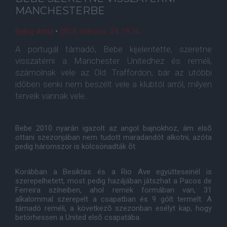
MANCHESTERBE
Balog Attila
•
2014. március. 24. 19:16
A portugál támadó, Bebe kijelentette, szeretne
visszatérni a Manchester Unitedhez és reméli,
számolnak vele az Old Traffordon, bár az utóbbi
idõben senki nem beszélt vele a klubtól arról, milyen
terveik vannak vele.
Bebe 2010 nyarán igazolt az angol bajnokhoz, ám elsõ
ottani szezonjában nem tudott maradandót alkotni, azóta
pedig háromszor is kölcsönadták õt.
Korábban a Besiktas és a Rio Ave együtteseinél is
szerepelhetett, most pedig hazájában játszhat a Pacos de
Ferreira színeiben, ahol remek formában van, 31
alkalommal szerepelt a csapatban és 9 gólt termelt. A
támadó reméli, a következõ szezonban esélyt kap, hogy
betörhessen a United elsõ csapatába.