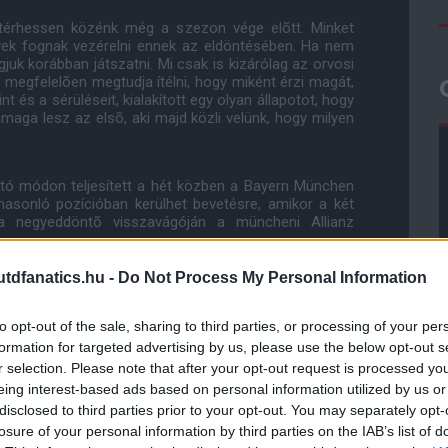
térhessen közénk még a szezon vége elõtt. Minket
yek fognak vezérelni ennek az eldöntésében. Ha nem
juk korábban játszatni. Mi csak is kizárólag az orvosi
megfelelõen megtudja ítélni, hogy miként érzi magát,
és a sérüléseit, kialakított egy olyan állapotot, hogy
maga lesz az elsõ, aki majd közli velünk, hogy milyen
tó módon teljesített a hét közben a Bayern München
hasonló pozícióban kerülhet bevetésre, amikor a két
 negyeddöntõ visszavágóján a müncheni Allianz
dfanatics.hu -
Do Not Process My Personal Information
to opt-out of the sale, sharing to third parties, or processing of your per
jesített" - tette hozzá Moyes.
formation for targeted advertising by us, please use the below opt-out s
r selection. Please note that after your opt-out request is processed y
eing interest-based ads based on personal information utilized by us or
s játéklehetõséget biztosítani, mert idõnként Wayne
yílt lehetõségünk. Erre is figyelemmel kell lennünk."
disclosed to third parties prior to your opt-out. You may separately opt-
losure of your personal information by third parties on the IAB’s list of