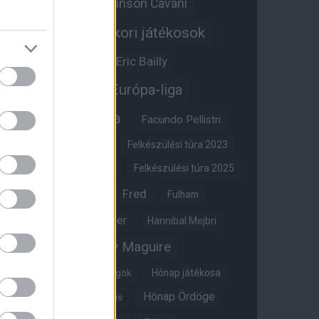
Edinson Cavani
Ed Woodward
Egykori játékosok
Edzői stáb
Érdekességek
Eric Bailly
Erik ten Hag
Európa-liga
FA-kupa
Everton
Facundo Pellistri
Felkészülési túra 2022
Felkészülési túra 2023
Felkészülési túra 2024
Felkészülési túra 2025
Fred
Fulham
Felkészülési túra 2026
Gary Neville
Glazer
Hannibal Mejbri
Harry Maguire
Harry Amass
Hónap játékosa
Híres magyar Vörös Ördögök
Hónap Ördöge
Hónap legjobbja szavazás