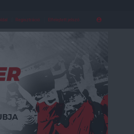
ldal
Regisztráció
Elfelejtett jelszó