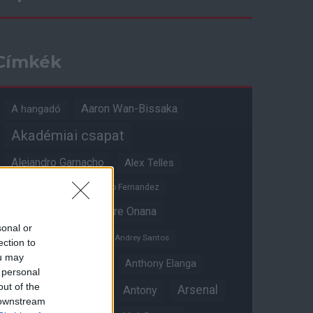
Címkék
Aaron Wan-Bissaka
A hangadó
Akadémiai csapat
Alejandro Garnacho
Alex Telles
Altay Bayindir
Alvaro Fernandez
Amad Diallo
Andre Onana
sonal or
Andreas Pereira
Andrey Santos
ection to
ou may
Angol válogatott
Anthony Elanga
 personal
out of the
Anthony Martial
Arsenal
Antony
 downstream