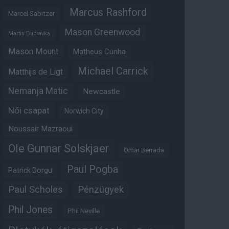
Marcus Rashford
Marcel Sabitzer
Mason Greenwood
Martin Dubravka
Mason Mount
Matheus Cunha
Michael Carrick
Matthijs de Ligt
Nemanja Matic
Newcastle
Női csapat
Norwich City
Noussair Mazraoui
Ole Gunnar Solskjaer
Omar Berrada
Paul Pogba
Patrick Dorgu
Paul Scholes
Pénzügyek
Phil Jones
Phil Neville