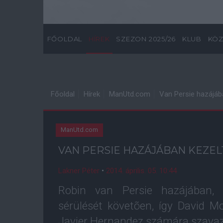
FŐOLDAL
HÍREK
SZEZON 2025/26
KLUB
KÖZ
Főoldal
Hírek
ManUtd.com
Van Persie hazájáb
ManUtd.com
VAN PERSIE HAZÁJÁBAN KEZEL
Lakner Péter
•
2014. április. 05. 10:44
Robin van Persie hazájában, 
sérülését követõen, így David 
Javier Hernandez számára szavaz