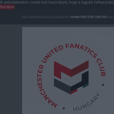
A weboldalunkon cookie-kat használunk, hogy a legjobb felhasználó
Rendben
MAGYARORSZÁG ELSŐSZÁMÚ
MANCHESTER UNITED
SZU