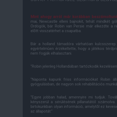
Mint ahogy arról már korábban beszámoltun
mai, Newcastle elleni bajnokit, tehát mindkét g
Ördögök, bár Robin van Persie már elkezdte a r
elõtt visszatérhet a csapatba.
Bár a holland támadóra várhatóan kulcsszerep 
egyértelmûen érzékeltette, hogy a játékos térdp
nem fogják elhalasztani.
"Robin jelenleg Hollandiában tartózkodik kezelésen"
"Naponta kapunk friss információkat Robin ál
gyógyulásban, de nagyon sok rehabilitációs munkát
"Egyre jobban halad, amennyire mi tudjuk. Tová
kényszerül a sérülésének pillanatától számolva
birtokunkban olyan információ, amelytõl ez kevese
az állapotát."