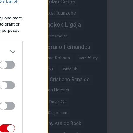
Átigazolási Center
B’s List of
Aston Villa
Átigazolások
Axel Tuanzebe
er and store
Bajnokok Ligája
to grant or
Ayden Heaven
ed purposes
Benjamin Sesko
Bournemouth
Bruno Fernandes
Brandon Williams
Bryan Mbeumo
Bryan Robson
Cardiff City
Casemiro
Chelsea
Chido Obi
Christian Eriksen
Cristiano Ronaldo
Crystal Palace
Darren Fletcher
David De Gea
David Gill
Dean Henderson
Diego Leon
Diogo Dalot
Donny van de Beek