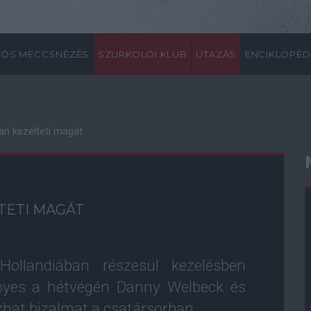
ÖS MECCSNÉZÉS
SZURKOLÓI KLUB
UTAZÁS
ENCIKLOPÉD
an kezelteti magát
TETI MAGÁT
Hollandiában részesül kezelésben
Moyes a hétvégén Danny Welbeck és
hat bizalmat a csatársorban.