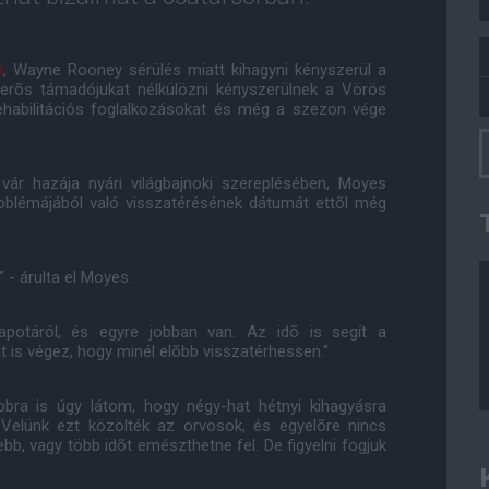
k
, Wayne Rooney sérülés miatt kihagyni kényszerül a
ólerõs támadójukat nélkülözni kényszerülnek a Vörös
ehabilitációs foglalkozásokat és még a szezon vége
vár hazája nyári világbajnoki szereplésében, Moyes
roblémájából való visszatérésének dátumát ettõl még
 - árulta el Moyes.
lapotáról, és egyre jobban van. Az idõ is segít a
 is végez, hogy minél elõbb visszatérhessen."
bbra is úgy látom, hogy négy-hat hétnyi kihagyásra
. Velünk ezt közölték az orvosok, és egyelõre nincs
bb, vagy több idõt emészthetne fel. De figyelni fogjuk