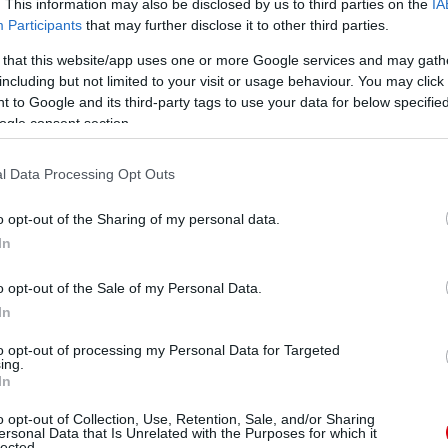
. This information may also be disclosed by us to third parties on the
IA
 kelthet az ellenfél védelmében. Képes lefutni az
Participants
that may further disclose it to other third parties.
 de néha az emberektõl nem kap elég elismerést ezért.
 évben szerintem elég jól teljesít ebben is. A tavalyi
 that this website/app uses one or more Google services and may gath
vben nagyon sokat hajtott, góljai pedig különbözõ
including but not limited to your visit or usage behaviour. You may click 
nkra. Szeretném azt gondolni, hogy ebben az évben
rek, akik korábban többet látták, mint én, széleskörûbb
 to Google and its third-party tags to use your data for below specifi
ékos lett és fejlõdött."
ogle consent section.
csatár pozíciót is betölteni. A futball manapság már
l Data Processing Opt Outs
z ember játéka nem lehet annyira egysíkú, és nem
pályán. Danny ebbõl a szempontból kiváló helyzetben
o opt-out of the Sharing of my personal data.
déktalanul megállja a helyét."
In
o opt-out of the Sale of my Personal Data.
ube-on is!
droidra
és
iOS-re
!
In
to opt-out of processing my Personal Data for Targeted
ing.
ManUtdFanatics.hu működését!
In
o opt-out of Collection, Use, Retention, Sale, and/or Sharing
ersonal Data that Is Unrelated with the Purposes for which it
lected.