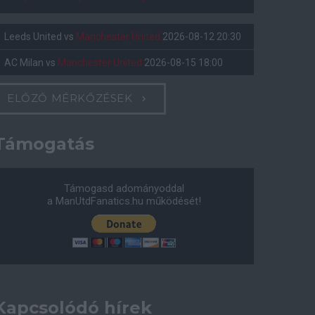
Leeds United
vs
Manchester United
2026-08-12 20:30
AC Milan
vs
Manchester United
2026-08-15 18:00
ELŐZŐ MÉRKŐZÉSEK
Támogatás
Támogasd adományoddal
a ManUtdFanatics.hu működését!
Kapcsolódó hírek