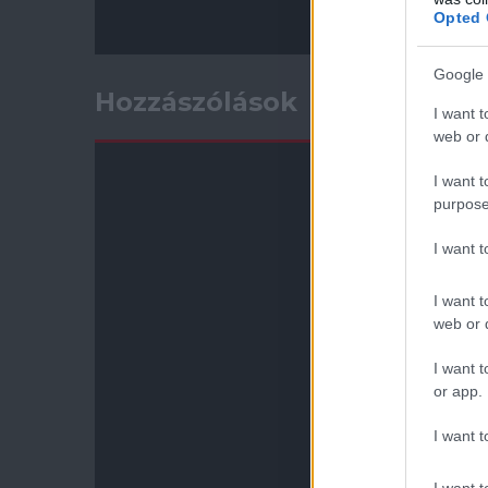
Opted 
Google 
Hozzászólások
I want t
web or d
I want t
purpose
I want 
I want t
web or d
I want t
or app.
I want t
I want t