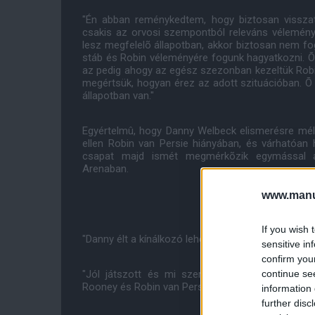
"Én abban reménykedtem, hogy biztosan vissza
csakis az orvosi szempontból releváns vélemén
lesz megfelelõ állapotban, akkor biztosan nem fog
stáb és Robin véleményére fogunk hagyatkozni. Õ 
az pedig ahogy az egész szezonban kezeltük Robint 
megértsük, hogyan érez az adott szituációban. Õ 
állapotban van."
Egyértelmû, hogy Danny Welbeck elismerésre mél
ellen Robin van Persie hiányában, és várhatóan 
csapat majd ismét megmérkõzik egymással a
Arenaban.
www.manut
If you wish 
"Danny élt a kínálkozó lehetõségével és remekül tel
sensitive in
confirm you
continue se
"Jól játszott és mi szeretnénk Chicharitonak i
Rooney és Robin van Persie miatt erre nem mindig n
information 
further disc