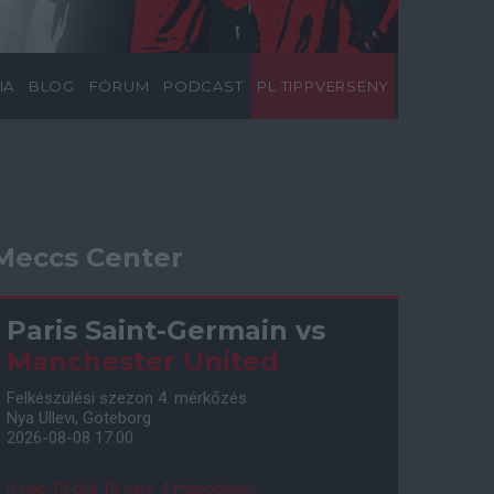
IA
BLOG
FÓRUM
PODCAST
PL TIPPVERSENY
Meccs Center
Paris Saint-Germain
vs
Manchester United
Felkészülési szezon 4. mérkőzés
Nya Ullevi, Göteborg
2026-08-08 17:00
0 nap 13 óra 10 perc 3 másodperc