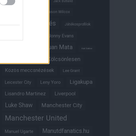
Ifjúsági BL
Hull City
Jack Butland
Jadon Sancho
Jason Wilcox
Játékosértékelés
Játékosprofilok
Jesse Lingard
Jonny Evans
Juan Mata
Joshua Zirkzee
Karl Darlow
Kölcsönlesen
Kobbie Mainoo
Közös meccsnézések
Lee Grant
Ligakupa
Leny Yoro
Leicester City
Lisandro Martinez
Liverpool
Luke Shaw
Manchester City
Manchester United
Manutdfanatics.hu
Manuel Ugarte