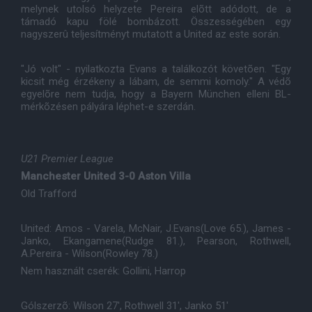
melynek utolsó helyzete Pereira elõtt adódott, de a
támadó kapu fölé bombázott. Összességében egy
nagyszerû teljesítményt mutatott a United az este során.
"Jó volt" - nyilatkozta Evans a találkozót követõen. "Egy
kicsit még érzékeny a lábam, de semmi komoly." A védõ
egyelõre nem tudja, hogy a Bayern München elleni BL-
mérkõzésen pályára léphet-e szerdán.
U21 Premier League
Manchester United 3-0 Aston Villa
Old Trafford
United: Amos - Varela, McNair, J.Evans(Love 65.), James -
Janko, Ekangamene(Rudge 81.), Pearson, Rothwell,
A.Pereira - Wilson(Rowley 78.)
Nem használt cserék: Gollini, Harrop
Gólszerzõ: Wilson 27', Rothwell 31', Janko 51'