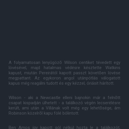
A folyamatosan lenyûgözõ Wilson centiket tévedett egy
lövésével, majd hatalmas védésre késztette Watkins
kapust, miután Pereirától kapott passzt követõen lövése
megpattant. Az egykoron angol utánpótlás válogatott
kapus még reagálni tudott és egy kézzel, óriásit hárított.
Wilson - aki a Newcastle elleni bajnokin már a felnõtt
csapat kispadján ülhetett - a találkozó végén lecserélésre
került, ami után a Villának volt még egy lehetõsége, ám
Robinson közelrõl kapu fölé bólintott.
Ben Amos így kapott gól nélkül hozta le a találkozót,