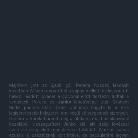
Majdnem jött az újabb gól, Pereira hosszú labdáját
követõen Wilson robogott el a kapus mellett, de kiszorított
helyrõl leadott lövését a gólvonal elõtt tisztázni tudták a
vendégek. Pereira és
Janko
lehetõségei után Graham
Burke passza után Daniel Johnson hagyta ki a Villa
legígéretesebb helyzetét, ami végül költségesnek bizonyult.
Guillermo Varela harcolt meg a labdáért, majd az alapvonal
közelébõl visszagurított Janko elé, aki szép lövéssel
szerezte meg elsõ manchesteri találatát. Watkins kapus
ezután is össztûznek volt kitéve, de becsületére legyen