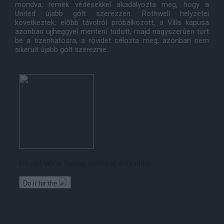
mondva, remek védésekkel akadályozta meg, hogy a
United újabb gólt szerezzen. Rothwell helyzetei
következtek, elõbb távolról próbálkozott, a Villa kapusa
azonban ujjheggyel menteni tudott, majd nagyszerûen tört
be a tizenhatosra, a rövidet célozta meg, azonban nem
sikerült újabb gólt szereznie.