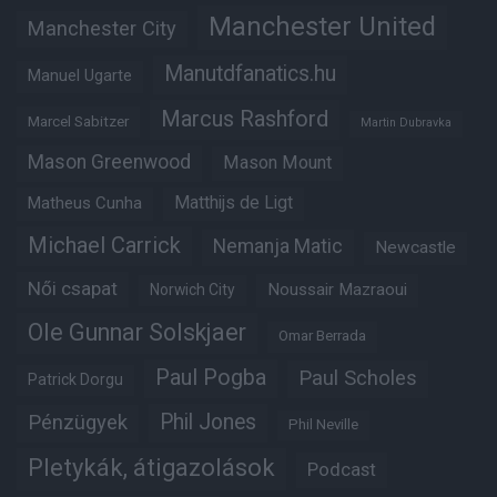
Manchester United
Manchester City
Manutdfanatics.hu
Manuel Ugarte
Marcus Rashford
Marcel Sabitzer
Martin Dubravka
Mason Greenwood
Mason Mount
Matheus Cunha
Matthijs de Ligt
Michael Carrick
Nemanja Matic
Newcastle
Női csapat
Noussair Mazraoui
Norwich City
Ole Gunnar Solskjaer
Omar Berrada
Paul Pogba
Paul Scholes
Patrick Dorgu
Phil Jones
Pénzügyek
Phil Neville
Pletykák, átigazolások
Podcast