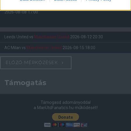
Felkészülési szezon 4. mérkőzés
Nya Ullevi, Göteborg
2026-08-08 17:00
Leeds United
vs
Manchester United
2026-08-12 20:30
AC Milan
vs
Manchester United
2026-08-15 18:00
ELŐZŐ MÉRKŐZÉSEK
Támogatás
Támogasd adományoddal
a ManUtdFanatics.hu működését!