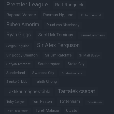
Premier League
Ralf Rangnick
Raphaël Varane
Rasmus Højlund
Richard Arnold
Ruben Amorim
Ruud van Nistelrooy
Ryan Giggs
Scott McTominay
Senne Lammens
Sir Alex Ferguson
Sergio Reguilon
Sir Bobby Charlton
Sir Jim Ratcliffe
Sir Matt Busby
Southampton
Stoke City
Sofyan Amrabat
Sunderland
Swansea City
Szurkoló szemmel
Tahith Chong
Szurkolói klub
Tartalék csapat
Taktikai mágnestábla
Tottenham
Tom Heaton
Toby Collyer
Trófeabibliográfia
Tyrell Malacia
Utazás
Tyler Fredericson