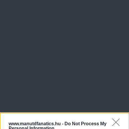
www.manutdfanatics.hu -
Do Not Process My
Personal Information