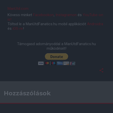
ManUtd.com
Kövess minket
Facebookon
,
Instagramon
és
YouTube-on
is!
Töltsd le a ManUtdFanatics.hu mobil applikációt
Androidra
és
iOS-re
!
Támogasd adományoddal a ManUtdFanatics.hu
működését!
Hozzászólások