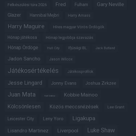
Fred
Gary Neville
Fulham
Felkészülési túra 2026
Glazer
Hannibal Mejbri
Harry Amass
Harry Maguire
Híres magyar Vörös Ördögök
Hónap játékosa
Hónap legjobbja szavazás
Hónap Ördöge
Ifjúsági BL
Hull City
Jack Butland
Jadon Sancho
Jason Wilcox
Játékosértékelés
Játékosprofilok
Jesse Lingard
Jonny Evans
Joshua Zirkzee
Juan Mata
Kobbie Mainoo
Karl Darlow
Kölcsönlesen
Közös meccsnézések
Lee Grant
Ligakupa
Leny Yoro
Leicester City
Luke Shaw
Lisandro Martinez
Liverpool