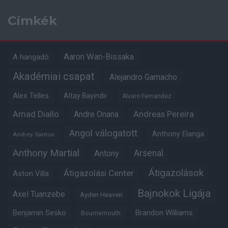
Címkék
Aaron Wan-Bissaka
A hangadó
Akadémiai csapat
Alejandro Garnacho
Alex Telles
Altay Bayindir
Alvaro Fernandez
Amad Diallo
Andre Onana
Andreas Pereira
Angol válogatott
Anthony Elanga
Andrey Santos
Anthony Martial
Arsenal
Antony
Átigazolások
Átigazolási Center
Aston Villa
Bajnokok Ligája
Axel Tuanzebe
Ayden Heaven
Benjamin Sesko
Brandon Williams
Bournemouth