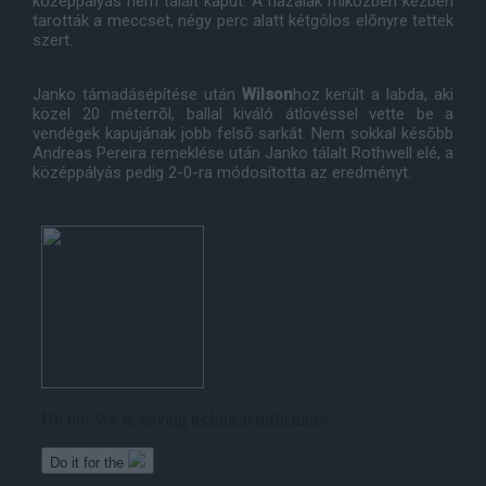
középpályás nem talált kaput. A hazaiak miközben kézben
tarották a meccset, négy perc alatt kétgólos elõnyre tettek
szert.
Janko támadásépítése után
Wilson
hoz került a labda, aki
közel 20 méterrõl, ballal kiváló átlövéssel vette be a
vendégek kapujának jobb felsõ sarkát. Nem sokkal késõbb
Andreas Pereira remeklése után Janko tálalt Rothwell elé, a
középpályás pedig 2-0-ra módosította az eredményt.