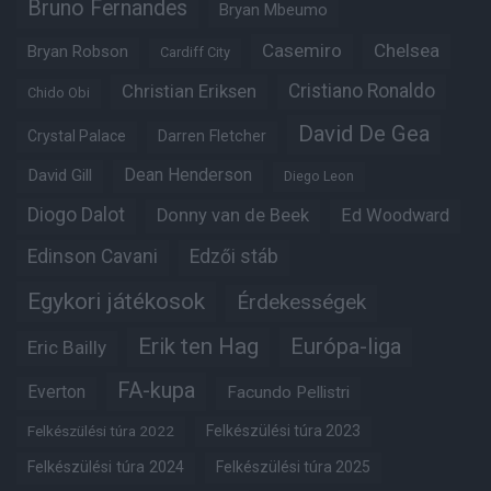
Bruno Fernandes
Bryan Mbeumo
Casemiro
Chelsea
Bryan Robson
Cardiff City
Christian Eriksen
Cristiano Ronaldo
Chido Obi
David De Gea
Crystal Palace
Darren Fletcher
Dean Henderson
David Gill
Diego Leon
Diogo Dalot
Donny van de Beek
Ed Woodward
Edinson Cavani
Edzői stáb
Egykori játékosok
Érdekességek
Erik ten Hag
Európa-liga
Eric Bailly
FA-kupa
Everton
Facundo Pellistri
Felkészülési túra 2022
Felkészülési túra 2023
Felkészülési túra 2024
Felkészülési túra 2025