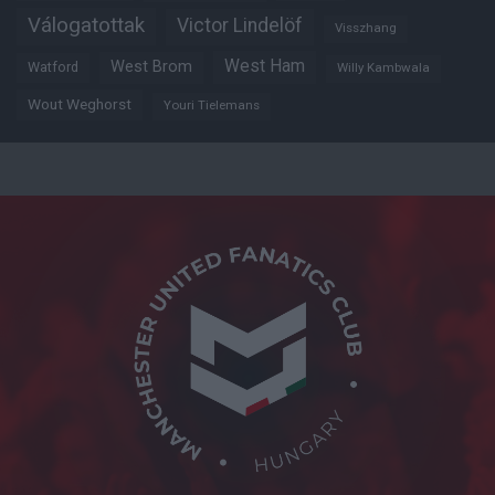
Válogatottak
Victor Lindelöf
Visszhang
West Ham
West Brom
Watford
Willy Kambwala
Wout Weghorst
Youri Tielemans