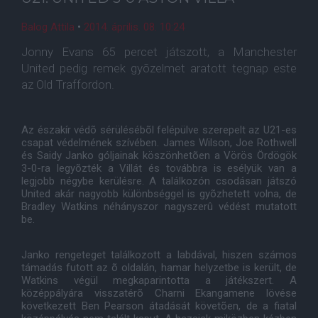
Balog Attila
•
2014. április. 08. 10:24
Jonny Evans 65 percet játszott, a Manchester
United pedig remek gyõzelmet aratott tegnap este
az Old Traffordon.
Az északír védõ sérülésébõl felépülve szerepelt az U21-es
csapat védelmének szívében. James Wilson, Joe Rothwell
és Saidy Janko góljainak köszönhetõen a Vörös Ördögök
3-0-ra legyõzték a Villát és továbbra is esélyük van a
legjobb négybe kerülésre. A találkozón csodásan játszó
United akár nagyobb különbséggel is gyõzhetett volna, de
Bradley Watkins néhányszor nagyszerû védést mutatott
be.
Janko rengeteget találkozott a labdával, hiszen számos
támadás futott az õ oldalán, hamar helyzetbe is került, de
Watkins végül megkaparintotta a játékszert. A
középpályára visszatérõ Charni Ekangamene lövése
következett Ben Pearson átadását követõen, de a fiatal