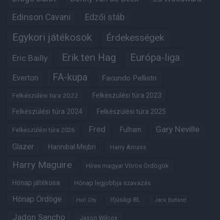
Edinson Cavani
Edzői stáb
Egykori játékosok
Érdekességek
Erik ten Hag
Európa-liga
Eric Bailly
FA-kupa
Everton
Facundo Pellistri
Felkészülési túra 2022
Felkészülési túra 2023
Felkészülési túra 2024
Felkészülési túra 2025
Fred
Gary Neville
Fulham
Felkészülési túra 2026
Glazer
Hannibal Mejbri
Harry Amass
Harry Maguire
Híres magyar Vörös Ördögök
Hónap játékosa
Hónap legjobbja szavazás
Hónap Ördöge
Ifjúsági BL
Hull City
Jack Butland
Jadon Sancho
Jason Wilcox