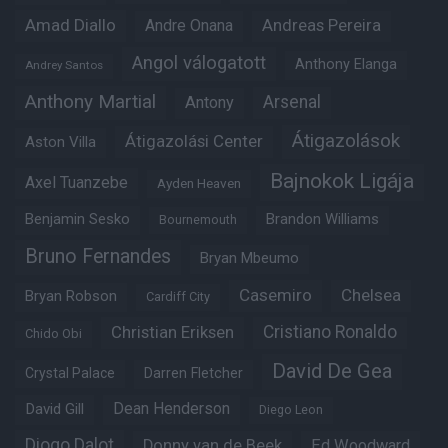
Amad Diallo
Andre Onana
Andreas Pereira
Angol válogatott
Anthony Elanga
Andrey Santos
Anthony Martial
Arsenal
Antony
Átigazolások
Átigazolási Center
Aston Villa
Bajnokok Ligája
Axel Tuanzebe
Ayden Heaven
Benjamin Sesko
Brandon Williams
Bournemouth
Bruno Fernandes
Bryan Mbeumo
Casemiro
Chelsea
Bryan Robson
Cardiff City
Christian Eriksen
Cristiano Ronaldo
Chido Obi
David De Gea
Crystal Palace
Darren Fletcher
Dean Henderson
David Gill
Diego Leon
Diogo Dalot
Donny van de Beek
Ed Woodward