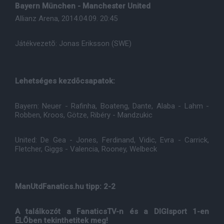
Bayern München - Manchester United
Allianz Arena, 2014.04.09. 20:45
Játékvezetõ: Jonas Eriksson (SWE)
Lehetséges kezdõcsapatok:
Bayern: Neuer - Rafinha, Boateng, Dante, Alaba - Lahm -
Robben, Kroos, Götze, Ribéry - Mandzukic
United: De Gea - Jones, Ferdinand, Vidic, Evra - Carrick,
Fletcher, Giggs - Valencia, Rooney, Welbeck
ManUtdFanatics.hu tipp: 2-2
A találkozót a FanaticsTV-n és a DIGIsport 1-en
ÉLÕben tekinthetitek meg!