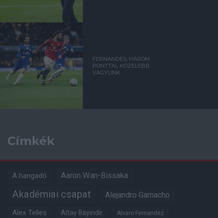
FERNANDES: HÁROM
PONTTAL KÖZELEBB
VAGYUNK
Címkék
Aaron Wan-Bissaka
A hangadó
Akadémiai csapat
Alejandro Garnacho
Alex Telles
Altay Bayindir
Alvaro Fernandez