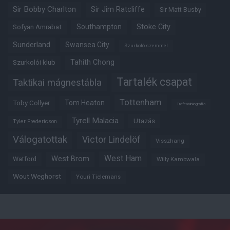
Sir Bobby Charlton
Sir Jim Ratcliffe
Sir Matt Busby
Southampton
Stoke City
Sofyan Amrabat
Sunderland
Swansea City
Szurkoló szemmel
Tahith Chong
Szurkolói klub
Tartalék csapat
Taktikai mágnestábla
Tottenham
Tom Heaton
Toby Collyer
Trófeabibliográfia
Tyrell Malacia
Utazás
Tyler Fredericson
Válogatottak
Victor Lindelöf
Visszhang
West Ham
West Brom
Watford
Willy Kambwala
Wout Weghorst
Youri Tielemans