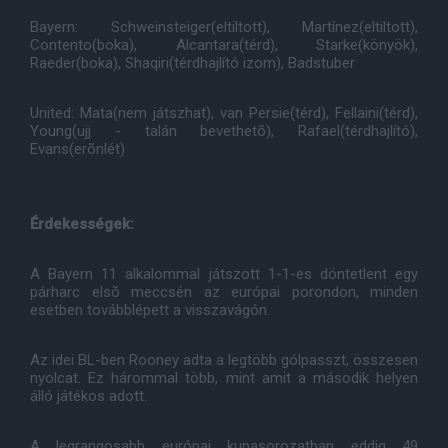
Bayern: Schweinsteiger(eltiltott), Martínez(eltiltott),
Contento(boka), Alcantara(térd), Starke(könyök),
Raeder(boka), Shaqiri(térdhajlító izom), Badstuber
United: Mata(nem játszhat), van Persie(térd), Fellaini(térd),
Young(ujj - talán bevethetõ), Rafael(térdhajlító),
Evans(erõnlét)
Érdekességek:
A Bayern 11 alkalommal játszott 1-1-es döntetlent egy
párharc elsõ meccsén az európai porondon, minden
esetben továbblépett a visszavágón.
Az idei BL-ben Rooney adta a legtöbb gólpasszt, összesen
nyolcat. Ez hárommal több, mint amit a második helyen
álló játékos adott.
A legrangosabb európai kupasorozatban eddig 49