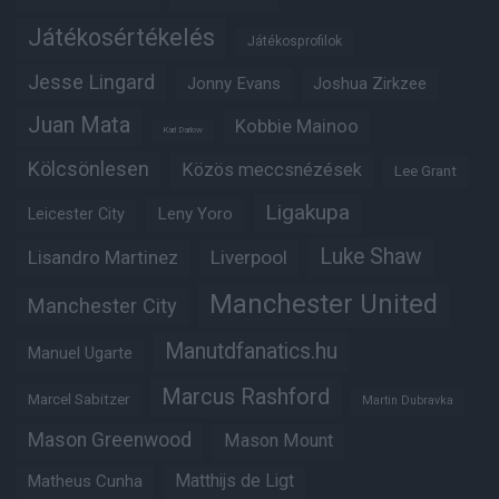
Játékosértékelés
Játékosprofilok
Jesse Lingard
Jonny Evans
Joshua Zirkzee
Juan Mata
Kobbie Mainoo
Karl Darlow
Kölcsönlesen
Közös meccsnézések
Lee Grant
Ligakupa
Leny Yoro
Leicester City
Luke Shaw
Lisandro Martinez
Liverpool
Manchester United
Manchester City
Manutdfanatics.hu
Manuel Ugarte
Marcus Rashford
Marcel Sabitzer
Martin Dubravka
Mason Greenwood
Mason Mount
Matheus Cunha
Matthijs de Ligt