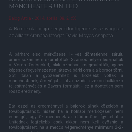
MANCHESTER UNITED
Balog Attila
•
2014. április. 08. 21:50
A Bajnokok Ligája negyeddöntõjének visszavágóján
az Allianz Arenába látogat David Moyes csapata.
A párharc elsõ mérkõzése 1-1-es döntetlennel zárult,
amire sokan nem számítottak. Számos helyen lesajnálták
a Vörös Ördögöket, akik azonban megmutatták, igenis
képesek fegyelmezetten játszva bárki orra alá borsot törni.
Sõt, talán a gyõzelemhez is közelebb voltak a
manchesteriek, ám végül - látva az idei szezon hullámzó
teljesítményét és a Bayern formáját - ez a döntetlen sem
rossz eredmény.
Bár ezzel az eredménnyel a bajorok állnak közelebb a
továbbjutáshoz, hiszen ha a holnapi mérkõzésen nem
esne gól, úgy õk mennének az elõdöntõbe. Így tehát a
Unitednek legfeljebb csak akkor nem kell gyõznie a
továbbjutásért, ha a meccs végeredménye minimum 2-2-