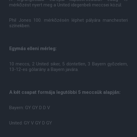
mérkõzést nyert meg a United idegenbeli meccsei közül.
Phil Jones 100. mérkõzésén léphet pályára manchesteri
színekben.
Egymás elleni mérleg:
10 meccs, 2 United siker, 5 döntetlen, 3 Bayern gyõzelem,
13-12-es gólarány a Bayern javára.
A két csapat formája legutóbbi 5 meccsük alapján:
Bayern: GY GY D D V
United: GY V GY D GY