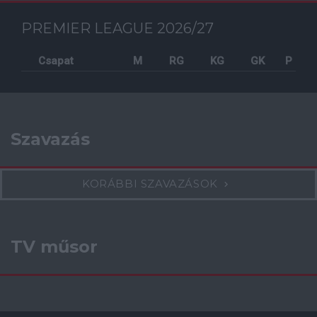
PREMIER LEAGUE 2026/27
Csapat
M
RG
KG
GK
P
Szavazás
KORÁBBI SZAVAZÁSOK
TV műsor