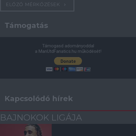
ELŐZŐ MÉRKŐZÉSEK
Támogatás
Támogasd adományoddal
a ManUtdFanatics.hu működését!
Kapcsolódó hírek
BAJNOKOK LIGÁJA