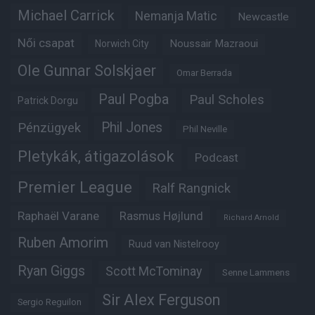
Michael Carrick
Nemanja Matic
Newcastle
Női csapat
Noussair Mazraoui
Norwich City
Ole Gunnar Solskjaer
Omar Berrada
Paul Pogba
Paul Scholes
Patrick Dorgu
Phil Jones
Pénzügyek
Phil Neville
Pletykák, átigazolások
Podcast
Premier League
Ralf Rangnick
Raphaël Varane
Rasmus Højlund
Richard Arnold
Ruben Amorim
Ruud van Nistelrooy
Ryan Giggs
Scott McTominay
Senne Lammens
Sir Alex Ferguson
Sergio Reguilon