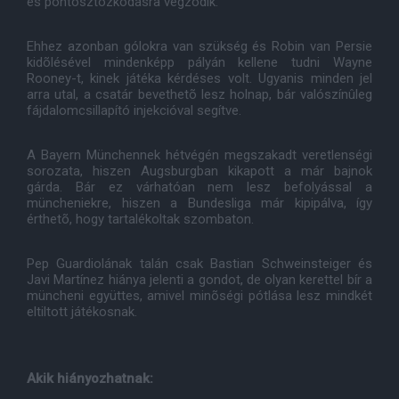
es pontosztozkodásra végzõdik.
Ehhez azonban gólokra van szükség és Robin van Persie
kidõlésével mindenképp pályán kellene tudni Wayne
Rooney-t, kinek játéka kérdéses volt. Ugyanis minden jel
arra utal, a csatár bevethetõ lesz holnap, bár valószínûleg
fájdalomcsillapító injekcióval segítve.
A Bayern Münchennek hétvégén megszakadt veretlenségi
sorozata, hiszen Augsburgban kikapott a már bajnok
gárda. Bár ez várhatóan nem lesz befolyással a
müncheniekre, hiszen a Bundesliga már kipipálva, így
érthetõ, hogy tartalékoltak szombaton.
Pep Guardiolának talán csak Bastian Schweinsteiger és
Javi Martínez hiánya jelenti a gondot, de olyan kerettel bír a
müncheni együttes, amivel minõségi pótlása lesz mindkét
eltiltott játékosnak.
Akik hiányozhatnak: