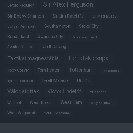
Sir Alex Ferguson
Sergio Reguilon
Sir Bobby Charlton
Sir Jim Ratcliffe
Sir Matt Busby
Southampton
Stoke City
Sofyan Amrabat
Sunderland
Swansea City
Szurkoló szemmel
Tahith Chong
Szurkolói klub
Tartalék csapat
Taktikai mágnestábla
Tottenham
Tom Heaton
Toby Collyer
Trófeabibliográfia
Tyrell Malacia
Utazás
Tyler Fredericson
Válogatottak
Victor Lindelöf
Visszhang
West Ham
West Brom
Watford
Willy Kambwala
Wout Weghorst
Youri Tielemans