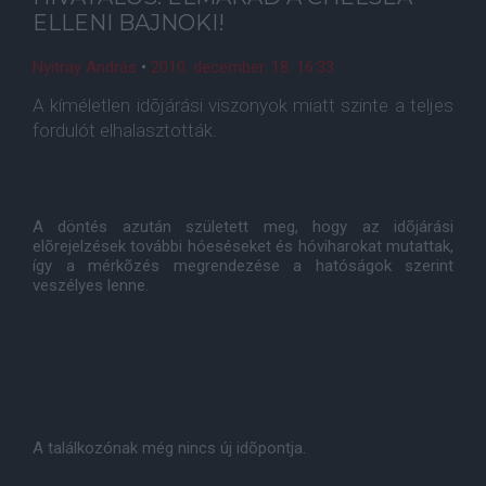
ELLENI BAJNOKI!
Nyitray András
•
2010. december. 18. 16:33
A kíméletlen idõjárási viszonyok miatt szinte a teljes
fordulót elhalasztották.
A döntés azután született meg, hogy az idõjárási
elõrejelzések további hóeséseket és hóviharokat mutattak,
így a mérkõzés megrendezése a hatóságok szerint
veszélyes lenne.
A találkozónak még nincs új idõpontja.