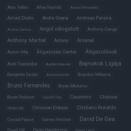
Alex Telles
Altay Bayindir
Alvaro Fernandez
Amad Diallo
Andre Onana
Andreas Pereira
Angol válogatott
Anthony Elanga
Andrey Santos
Anthony Martial
Arsenal
Antony
Átigazolások
Átigazolási Center
Aston Villa
Bajnokok Ligája
Axel Tuanzebe
Ayden Heaven
Benjamin Sesko
Brandon Williams
Bournemouth
Bruno Fernandes
Bryan Mbeumo
Casemiro
Chelsea
Bryan Robson
Cardiff City
Christian Eriksen
Cristiano Ronaldo
Chido Obi
David De Gea
Crystal Palace
Darren Fletcher
Dean Henderson
David Gill
Diego Leon