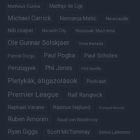
Matthijs de Ligt
Matheus Cunha
Michael Carrick
Nemanja Matic
Newcastle
Női csapat
Noussair Mazraoui
Norwich City
Ole Gunnar Solskjaer
Omar Berrada
Paul Pogba
Paul Scholes
Patrick Dorgu
Phil Jones
Pénzügyek
Phil Neville
Pletykák, átigazolások
Podcast
Premier League
Ralf Rangnick
Raphaël Varane
Rasmus Højlund
Richard Arnold
Ruben Amorim
Ruud van Nistelrooy
Ryan Giggs
Scott McTominay
Senne Lammens