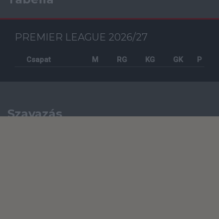
PREMIER LEAGUE 2026/27
Csapat
M
RG
KG
GK
P
Szavazás
KORÁBBI SZAVAZÁSOK
TV műsor
2026-08-12 20:30