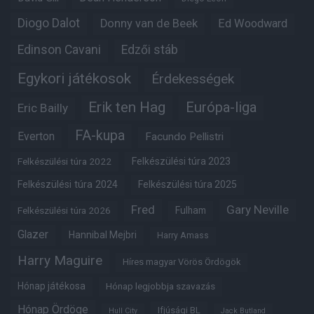
Diogo Dalot
Donny van de Beek
Ed Woodward
Edinson Cavani
Edzői stáb
Egykori játékosok
Érdekességek
Erik ten Hag
Európa-liga
Eric Bailly
FA-kupa
Everton
Facundo Pellistri
Felkészülési túra 2022
Felkészülési túra 2023
Felkészülési túra 2024
Felkészülési túra 2025
Fred
Gary Neville
Felkészülési túra 2026
Fulham
Glazer
Hannibal Mejbri
Harry Amass
Harry Maguire
Híres magyar Vörös Ördögök
Hónap játékosa
Hónap legjobbja szavazás
Hónap Ördöge
Ifjúsági BL
Hull City
Jack Butland