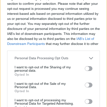
section to confirm your selection. Please note that after your
opt-out request is processed you may continue seeing
interest-based ads based on personal information utilized by
us or personal information disclosed to third parties prior to
your opt-out. You may separately opt-out of the further
disclosure of your personal information by third parties on the
IAB’s list of downstream participants. This information may
also be disclosed by us to third parties on the
IAB’s List of
Downstream Participants
that may further disclose it to other
Meccs Center
third parties.
Please note that this website/app uses one or more Google
Personal Data Processing Opt Outs
services and may gather and store information including but
Leeds United
vs
Manchester
not limited to your visit or usage behaviour. You may click to
I want to opt-out of the Sharing of my
personal data.
United
grant or deny consent to Google and its third-party tags to
Opted In
use your data for below specified purposes in below Google
Felkészülési szezon 5. mérkőzés
consent section.
I want to opt-out of the Sale of my
Croke Park, Dublin
Personal Data.
2026-08-12 20:30
Opted In
I want to opt-out of processing my
2 nap 8 óra 59 perc 51 másodperc
Personal Data for Targeted Advertising.