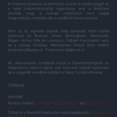
A Chelsea hivatalos közleménye szerint a rendõrséggel és
a helyi önkormányzattal egyeztetve arra a döntésre
jutottak, hogy a holnapi mérkõzést nem tudják
megrendezni, melynek oka a rendkívül heves hóesés.
Nem ez az egyetlen bajnoki mely elmaradt. Nem tudták
lejátszani az Arsenal- Stoke, Birmingham- Newcastle,
Wigan -Aston Villa és Liverpool- Fulham meccseket sem,
de a holnap Chelsea- Manchester United derbi mellett
elmarad a Blackpool- Tottenham találkozó is.
Az alacsonyabb osztályok közül a Champinoshipben az
idõjáráshoz képest egész sok meccset tudnak lejátszani,
de a negyedik vonalban például a teljes forduló elmarad.
TEAMtalk
teamtalk
Kövess minket
Facebookon
,
Instagramon
és
YouTube-on
is!
Töltsd le a ManUtdFanatics.hu mobil applikációt
Androidra