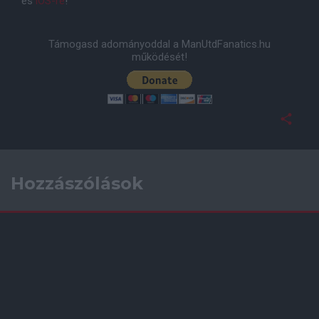
és
iOS-re
!
Támogasd adományoddal a ManUtdFanatics.hu
működését!
Hozzászólások