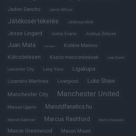
Jadon Sancho
Jason Wilcox
Játékosértékelés
Játékosprofilok
Jesse Lingard
Jonny Evans
Joshua Zirkzee
Juan Mata
Kobbie Mainoo
Karl Darlow
Kölcsönlesen
Közös meccsnézések
Lee Grant
Ligakupa
Leny Yoro
Leicester City
Luke Shaw
Lisandro Martinez
Liverpool
Manchester United
Manchester City
Manutdfanatics.hu
Manuel Ugarte
Marcus Rashford
Marcel Sabitzer
Martin Dubravka
Mason Greenwood
Mason Mount