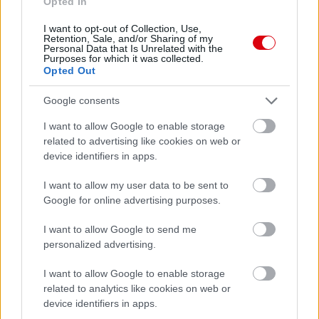
Opted In
AC Milan
vs
Manchester United
2026-08-15 18:00
I want to opt-out of Collection, Use,
Retention, Sale, and/or Sharing of my
Personal Data that Is Unrelated with the
ELŐZŐ MÉRKŐZÉSEK
Purposes for which it was collected.
Opted Out
Google consents
Támogatás
I want to allow Google to enable storage
related to advertising like cookies on web or
Támogasd adományoddal
device identifiers in apps.
a ManUtdFanatics.hu működését!
I want to allow my user data to be sent to
Google for online advertising purposes.
I want to allow Google to send me
personalized advertising.
I want to allow Google to enable storage
Kapcsolódó hírek
related to analytics like cookies on web or
device identifiers in apps.