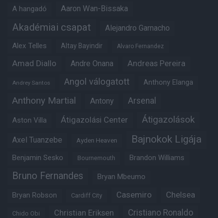
Aaron Wan-Bissaka
A hangadó
Akadémiai csapat
Alejandro Garnacho
Alex Telles
Altay Bayindir
Alvaro Fernandez
Amad Diallo
Andre Onana
Andreas Pereira
Angol válogatott
Anthony Elanga
Andrey Santos
Anthony Martial
Arsenal
Antony
Átigazolások
Átigazolási Center
Aston Villa
Bajnokok Ligája
Axel Tuanzebe
Ayden Heaven
Benjamin Sesko
Brandon Williams
Bournemouth
Bruno Fernandes
Bryan Mbeumo
Casemiro
Chelsea
Bryan Robson
Cardiff City
Christian Eriksen
Cristiano Ronaldo
Chido Obi