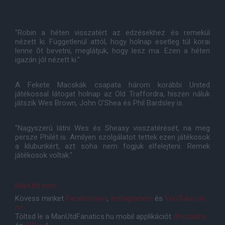
"Robin a héten visszatért az edzésekhez és remekül
nézett ki. Függetlenül attól, hogy holnap esetleg túl korai
lenne õt bevetni, meglátjuk, hogy lesz ma. Ezen a héten
igazán jól nézett ki."
A Fekete Macskák csapata három korábbi United
játékossal látogat holnap az Old Traffordra, hiszen náluk
játszik Wes Brown, John O'Shea és Phil Bardsley is.
"Nagyszerû látni Wes és Sheasy visszatérését, na meg
persze Philét is. Amilyen szolgálatot tettek ezen játékosok
a klubunkért, azt soha nem fogjuk elfelejteni. Remek
játékosok voltak."
ManUtd.com
Kövess minket
Facebookon
,
Instagramon
és
YouTube-on
is!
Töltsd le a ManUtdFanatics.hu mobil applikációt
Androidra