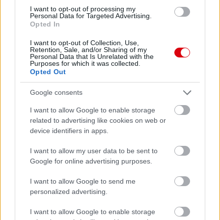
I want to opt-out of processing my
Personal Data for Targeted Advertising.
Leeds United
vs
Manchester United
2026-08-12 20:30
Opted In
AC Milan
vs
Manchester United
2026-08-15 18:00
I want to opt-out of Collection, Use,
Retention, Sale, and/or Sharing of my
Personal Data that Is Unrelated with the
ELŐZŐ MÉRKŐZÉSEK
Purposes for which it was collected.
Opted Out
Támogatás
Google consents
I want to allow Google to enable storage
related to advertising like cookies on web or
Támogasd adományoddal
device identifiers in apps.
a ManUtdFanatics.hu működését!
I want to allow my user data to be sent to
Google for online advertising purposes.
I want to allow Google to send me
personalized advertising.
Kapcsolódó hírek
I want to allow Google to enable storage