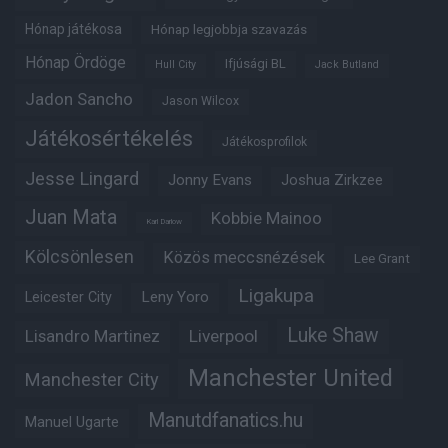
Hónap játékosa
Hónap legjobbja szavazás
Hónap Ördöge
Ifjúsági BL
Hull City
Jack Butland
Jadon Sancho
Jason Wilcox
Játékosértékelés
Játékosprofilok
Jesse Lingard
Jonny Evans
Joshua Zirkzee
Juan Mata
Kobbie Mainoo
Karl Darlow
Kölcsönlesen
Közös meccsnézések
Lee Grant
Ligakupa
Leny Yoro
Leicester City
Luke Shaw
Lisandro Martinez
Liverpool
Manchester United
Manchester City
Manutdfanatics.hu
Manuel Ugarte