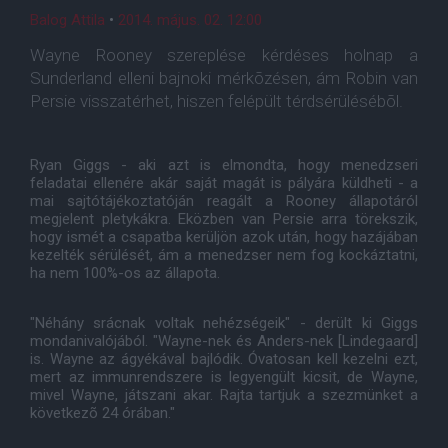
Balog Attila
•
2014. május. 02. 12:00
Wayne Rooney szereplése kérdéses holnap a
Sunderland elleni bajnoki mérkõzésen, ám Robin van
Persie visszatérhet, hiszen felépült térdsérülésébõl.
Ryan Giggs - aki azt is elmondta, hogy menedzseri
feladatai ellenére akár saját magát is pályára küldheti - a
mai sajtótájékoztatóján reagált a Rooney állapotáról
megjelent pletykákra. Eközben van Persie arra törekszik,
hogy ismét a csapatba kerüljön azok után, hogy hazájában
kezelték sérülését, ám a menedzser nem fog kockáztatni,
ha nem 100%-os az állapota.
"Néhány srácnak voltak nehézségeik" - derült ki Giggs
mondanivalójából. "Wayne-nek és Anders-nek [Lindegaard]
is. Wayne az ágyékával bajlódik. Óvatosan kell kezelni ezt,
mert az immunrendszere is legyengült kicsit, de Wayne,
mivel Wayne, játszani akar. Rajta tartjuk a szezmünket a
következõ 24 órában."