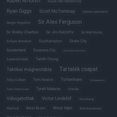
Ruben Amorim
Ruud van Nistelrooy
Ryan Giggs
Scott McTominay
Senne Lammens
Sir Alex Ferguson
Sergio Reguilon
Sir Bobby Charlton
Sir Jim Ratcliffe
Sir Matt Busby
Southampton
Stoke City
Sofyan Amrabat
Sunderland
Swansea City
Szurkoló szemmel
Tahith Chong
Szurkolói klub
Tartalék csapat
Taktikai mágnestábla
Tottenham
Tom Heaton
Toby Collyer
Trófeabibliográfia
Tyrell Malacia
Utazás
Tyler Fredericson
Válogatottak
Victor Lindelöf
Visszhang
West Ham
West Brom
Watford
Willy Kambwala