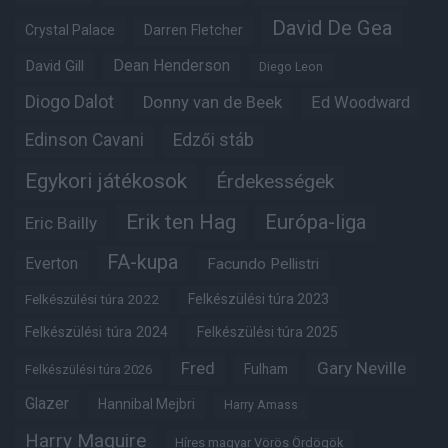
David De Gea
Crystal Palace
Darren Fletcher
Dean Henderson
David Gill
Diego Leon
Diogo Dalot
Donny van de Beek
Ed Woodward
Edinson Cavani
Edzői stáb
Egykori játékosok
Érdekességek
Erik ten Hag
Európa-liga
Eric Bailly
FA-kupa
Everton
Facundo Pellistri
Felkészülési túra 2022
Felkészülési túra 2023
Felkészülési túra 2024
Felkészülési túra 2025
Fred
Gary Neville
Fulham
Felkészülési túra 2026
Glazer
Hannibal Mejbri
Harry Amass
Harry Maguire
Híres magyar Vörös Ördögök