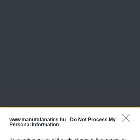
www.manutdfanatics.hu -
Do Not Process My
Personal Information
If you wish to opt-out of the sale, sharing to third parties, or