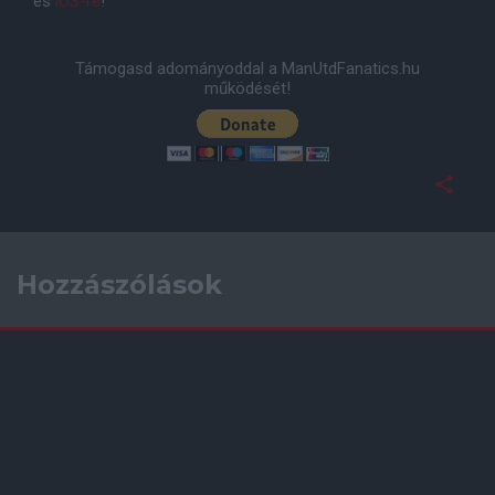
és
iOS-re
!
Támogasd adományoddal a ManUtdFanatics.hu
működését!
Hozzászólások