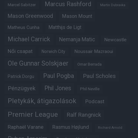
Marcus Rashford
Marcel Sabitzer
Martin Dubravka
Mason Greenwood
Mason Mount
Matheus Cunha
Matthijs de Ligt
Michael Carrick
Nemanja Matic
Newcastle
Női csapat
Noussair Mazraoui
Norwich City
Ole Gunnar Solskjaer
Omar Berrada
Paul Pogba
Paul Scholes
Patrick Dorgu
Phil Jones
Pénzügyek
Phil Neville
Pletykák, átigazolások
Podcast
Premier League
Ralf Rangnick
Raphaël Varane
Rasmus Højlund
Richard Arnold