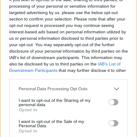
processing of your personal or sensitive information for
targeted advertising by us, please use the below opt-out
section to confirm your selection. Please note that after your
opt-out request is processed you may continue seeing
interest-based ads based on personal information utilized by
us or personal information disclosed to third parties prior to
your opt-out. You may separately opt-out of the further
disclosure of your personal information by third parties on the
Meccs Center
IAB’s list of downstream participants. This information may
also be disclosed by us to third parties on the
IAB’s List of
Downstream Participants
that may further disclose it to other
third parties.
Paris Saint-Germain
vs
Please note that this website/app uses one or more Google
Personal Data Processing Opt Outs
Manchester United
services and may gather and store information including but
not limited to your visit or usage behaviour. You may click to
I want to opt-out of the Sharing of my
Felkészülési szezon 4. mérkőzés
personal data.
grant or deny consent to Google and its third-party tags to
Nya Ullevi, Göteborg
Opted In
use your data for below specified purposes in below Google
2026-08-08 17:00
consent section.
I want to opt-out of the Sale of my
Personal Data.
1 nap 15 óra 52 perc 27 másodperc
Opted In