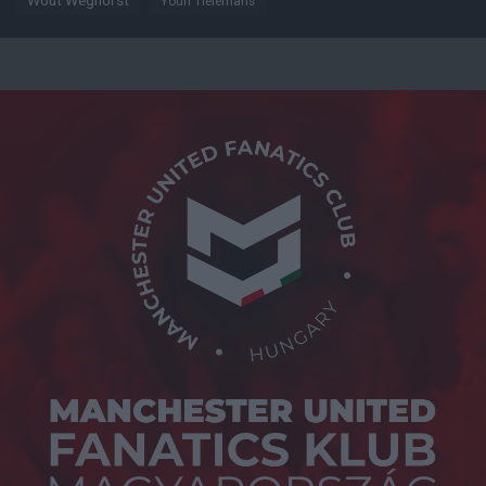
Wout Weghorst
Youri Tielemans