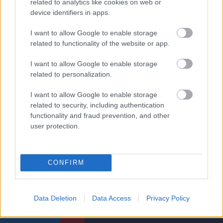
related to analytics like cookies on web or
device identifiers in apps.
PREMIER LEAGUE
I want to allow Google to enable storage
related to functionality of the website or app.
I want to allow Google to enable storage
HIVATALOS: A UNITED
related to personalization.
2026/27-ES SZEZONBELI
SORSOLÁSA
I want to allow Google to enable storage
related to security, including authentication
functionality and fraud prevention, and other
user protection.
KIK MARADNAK ÉS
CONFIRM
TÁVOZNAK A UNITEDTŐL?
Data Deletion
Data Access
Privacy Policy