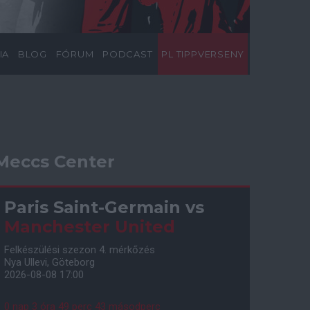
IA
BLOG
FÓRUM
PODCAST
PL TIPPVERSENY
Meccs Center
Paris Saint-Germain
vs
Manchester United
Felkészülési szezon 4. mérkőzés
Nya Ullevi, Göteborg
2026-08-08 17:00
0 nap 3 óra 49 perc 42 másodperc