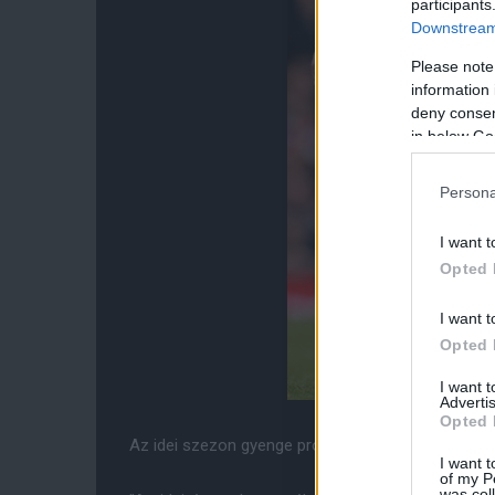
participants
Downstream 
Please note
information 
deny consent
in below Go
Persona
I want t
Opted 
I want t
Opted 
I want 
Advertis
Opted 
Az idei szezon gyenge produkciója ellenére a franc
I want t
of my P
was col