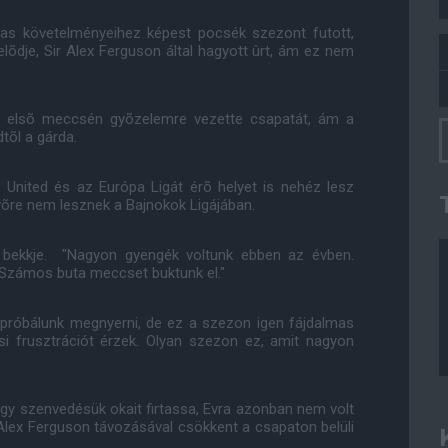
agas követelményeihez képest pocsék szezont futott,
lõdje, Sir Alex Ferguson által hagyott ûrt, ám ez nem
ki elsõ meccsén gyõzelemre vezette csapatát, ám a
tõl a gárda.
 United és az Európa Ligát érõ helyet is nehéz lesz
võre nem lesznek a Bajnokok Ligájában.
d bekkje. "Nagyon gyengék voltunk ebben az évben.
. Számos buta meccset buktunk el."
gpróbálunk megnyerni, de ez a szezon igen fájdalmas
ási frusztrációt érzek. Olyan szezon ez, amit nagyon
gy szenvedésük okait firtassa, Evra azonban nem volt
 Alex Ferguson távozásával csökkent a csapaton belüli