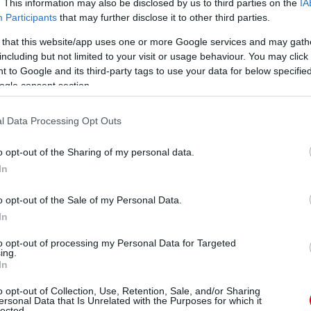
. This information may also be disclosed by us to third parties on the
IA
Participants
that may further disclose it to other third parties.
 that this website/app uses one or more Google services and may gath
including but not limited to your visit or usage behaviour. You may click 
 to Google and its third-party tags to use your data for below specifi
ogle consent section.
l Data Processing Opt Outs
o opt-out of the Sharing of my personal data.
In
o opt-out of the Sale of my Personal Data.
In
to opt-out of processing my Personal Data for Targeted
ing.
In
ia bízik abban, hogy jövõre ismét versengeni fognak.
o opt-out of Collection, Use, Retention, Sale, and/or Sharing
ersonal Data that Is Unrelated with the Purposes for which it
lected.