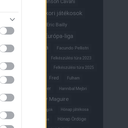
Edinson Cavani
Ed Woodward
Egykori játékosok
Edzői stáb
Érdekességek
Eric Bailly
Erik ten Hag
Európa-liga
FA-kupa
Everton
Facundo Pellistri
Felkészülési túra 2022
Felkészülési túra 2023
Felkészülési túra 2024
Felkészülési túra 2025
Fred
Fulham
Felkészülési túra 2026
Gary Neville
Glazer
Hannibal Mejbri
Harry Maguire
Harry Amass
Hónap játékosa
Híres magyar Vörös Ördögök
Hónap Ördöge
Hónap legjobbja szavazás