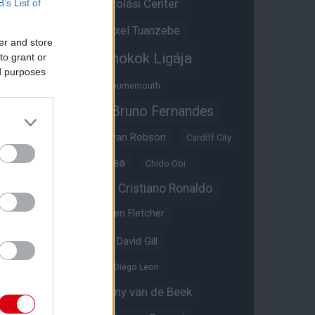
Átigazolási Center
B’s List of
Aston Villa
Átigazolások
Axel Tuanzebe
er and store
Bajnokok Ligája
to grant or
Ayden Heaven
ed purposes
Benjamin Sesko
Bournemouth
Bruno Fernandes
Brandon Williams
Bryan Mbeumo
Bryan Robson
Cardiff City
Casemiro
Chelsea
Chido Obi
Christian Eriksen
Cristiano Ronaldo
Crystal Palace
Darren Fletcher
David De Gea
David Gill
Dean Henderson
Diego Leon
Diogo Dalot
Donny van de Beek