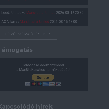
Leeds United
vs
Manchester United
2026-08-12 20:30
AC Milan
vs
Manchester United
2026-08-15 18:00
ELŐZŐ MÉRKŐZÉSEK
Támogatás
Támogasd adományoddal
a ManUtdFanatics.hu működését!
Kapcsolódó hírek