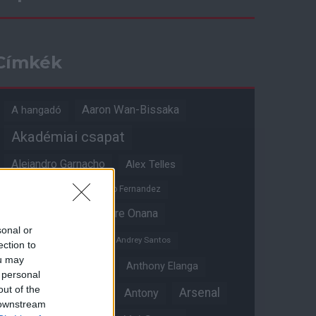
Címkék
Aaron Wan-Bissaka
A hangadó
Akadémiai csapat
Alejandro Garnacho
Alex Telles
Altay Bayindir
Alvaro Fernandez
Amad Diallo
Andre Onana
sonal or
Andreas Pereira
Andrey Santos
ection to
ou may
Angol válogatott
Anthony Elanga
 personal
out of the
Anthony Martial
Arsenal
Antony
 downstream