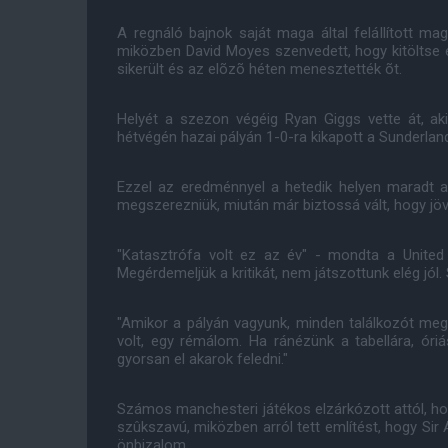
A regnáló bajnok saját maga által felállított m
miközben David Moyes szenvedett, hogy kitöltse e
sikerült és az elõzõ héten menesztették õt.
Helyét a szezon végéig Ryan Giggs vette át, a
hétvégén hazai pályán 1-0-ra kikapott a Sunderland
Ezzel az eredménnyel a hetedik helyen maradt a
megszerezniük, miután már biztossá vált, hogy jö
"Katasztrófa volt ez az év" - mondta a Unite
Megérdemeljük a kritikát, nem játszottunk elég jól
"Amikor a pályán vagyunk, minden találkozót me
volt, egy rémálom. Ha ránézünk a tabellára, óri
gyorsan el akarok feledni."
Számos manchesteri játékos elzárkózott attól, ho
szûkszavú, miközben arról tett említést, hogy Sir
önbizalom.