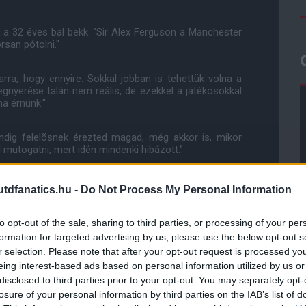
ta a 32 éves bal bekk. "Sir Alex Ferguson a Manchester
rsan pótolni."
rra, hogy ennyire. Sokkal jobban is tehettük volna a
gnyerése talán nem reális, de ezekkel a játékosokkal
na érnünk."
Mindig felelõsnek érezted magad, még akkor is, mikor
 mutogatni, mert idén mindenki hibázott."
dfanatics.hu -
Do Not Process My Personal Information
to opt-out of the sale, sharing to third parties, or processing of your per
formation for targeted advertising by us, please use the below opt-out s
r selection. Please note that after your opt-out request is processed y
eing interest-based ads based on personal information utilized by us or
disclosed to third parties prior to your opt-out. You may separately opt-
losure of your personal information by third parties on the IAB’s list of