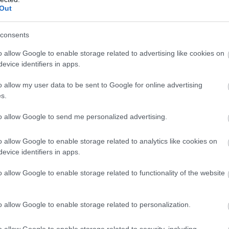
Manchester United soha nem hal meg és a Manchester
Out
consents
ímet a Manchester City-vel szemben, azt mondtam, a
ágot. Közel voltunk ehhez, végül 11 ponttal nyertünk.
o allow Google to enable storage related to advertising like cookies on
evice identifiers in apps.
a folytatástól a Southampton elleni, utolsó bajnokit
o allow my user data to be sent to Google for online advertising
s.
teg pletyka jelent meg errõl, de még nem döntöttem el
to allow Google to send me personalized advertising.
l és majd meglátjuk."
o allow Google to enable storage related to analytics like cookies on
evice identifiers in apps.
ube-on is!
o allow Google to enable storage related to functionality of the website
droidra
és
iOS-re
!
o allow Google to enable storage related to personalization.
ManUtdFanatics.hu működését!
o allow Google to enable storage related to security, including