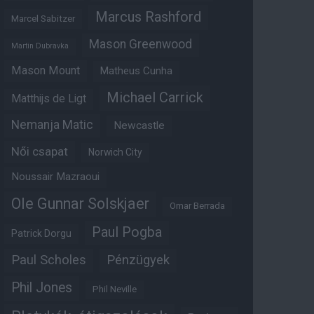
Marcus Rashford
Marcel Sabitzer
Mason Greenwood
Martin Dubravka
Mason Mount
Matheus Cunha
Michael Carrick
Matthijs de Ligt
Nemanja Matic
Newcastle
Női csapat
Norwich City
Noussair Mazraoui
Ole Gunnar Solskjaer
Omar Berrada
Paul Pogba
Patrick Dorgu
Paul Scholes
Pénzügyek
Phil Jones
Phil Neville