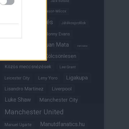
Ifjúsági BL
Hull City
Jack Butland
Jadon Sancho
Jason Wilcox
Játékosértékelés
Játékosprofilok
Jesse Lingard
Jonny Evans
Juan Mata
Joshua Zirkzee
Karl Darlow
Kölcsönlesen
Kobbie Mainoo
Közös meccsnézések
Lee Grant
Ligakupa
Leny Yoro
Leicester City
Lisandro Martinez
Liverpool
Luke Shaw
Manchester City
Manchester United
Manutdfanatics.hu
Manuel Ugarte