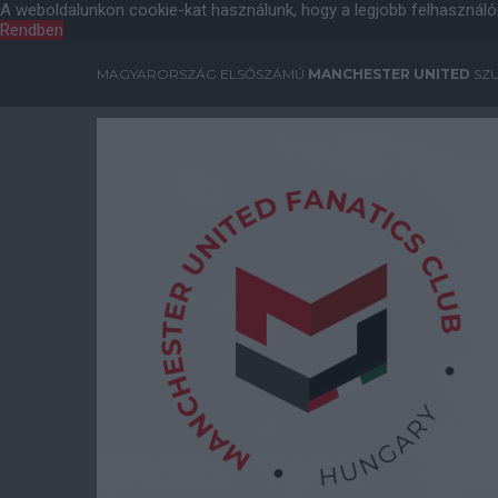
A weboldalunkon cookie-kat használunk, hogy a legjobb felhasználó
Rendben
MAGYARORSZÁG ELSŐSZÁMÚ
MANCHESTER UNITED
SZU