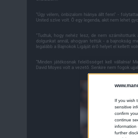
"Úgy vélem, önbizalom hiánya állt fenn" - folytat
United szíve volt. Õ egy legenda, akit nem lehet gyo
"Tudtuk, hogy nehéz lesz, de nem számítottunk a
dolgunkat annál, ahogyan tettük - a bajnokság me
legalább a Bajnokok Ligáját érõ helyet el kellett vol
"Minden játékosnak felelõsséget kell vállalnia! 
David Moyes volt a vezetõ. Senkire nem fogok ujjal
www.manut
If you wish 
sensitive in
confirm you
continue se
information 
further disc