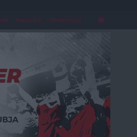
ldal
Regisztráció
Elfelejtett jelszó