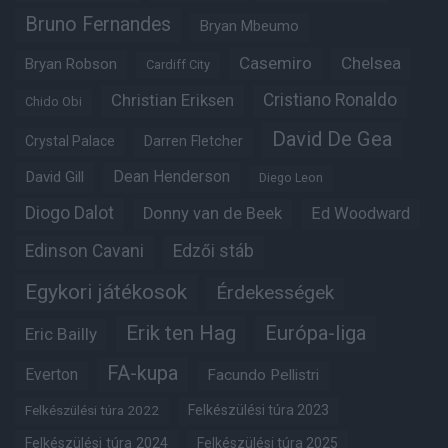
Bruno Fernandes
Bryan Mbeumo
Casemiro
Chelsea
Bryan Robson
Cardiff City
Christian Eriksen
Cristiano Ronaldo
Chido Obi
David De Gea
Crystal Palace
Darren Fletcher
Dean Henderson
David Gill
Diego Leon
Diogo Dalot
Donny van de Beek
Ed Woodward
Edinson Cavani
Edzői stáb
Egykori játékosok
Érdekességek
Erik ten Hag
Európa-liga
Eric Bailly
FA-kupa
Everton
Facundo Pellistri
Felkészülési túra 2022
Felkészülési túra 2023
Felkészülési túra 2024
Felkészülési túra 2025