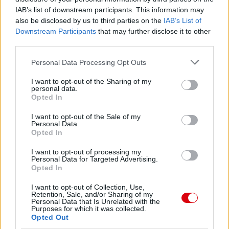
IAB’s list of downstream participants. This information may
also be disclosed by us to third parties on the
IAB’s List of
Downstream Participants
that may further disclose it to other
third parties.
Please note that this website/app uses one or more Google
Personal Data Processing Opt Outs
services and may gather and store information including but
not limited to your visit or usage behaviour. You may click to
I want to opt-out of the Sharing of my
personal data.
grant or deny consent to Google and its third-party tags to
Opted In
use your data for below specified purposes in below Google
consent section.
I want to opt-out of the Sale of my
Personal Data.
Opted In
I want to opt-out of processing my
Personal Data for Targeted Advertising.
Opted In
I want to opt-out of Collection, Use,
Retention, Sale, and/or Sharing of my
Personal Data that Is Unrelated with the
Purposes for which it was collected.
Opted Out