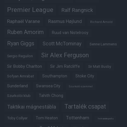
Premier League
Ralf Rangnick
Raphaël Varane
Rasmus Højlund
Richard Arnold
Ruben Amorim
Ruud van Nistelrooy
Ryan Giggs
Scott McTominay
Senne Lammens
Sir Alex Ferguson
Sergio Reguilon
Sir Bobby Charlton
Sir Jim Ratcliffe
Sir Matt Busby
Southampton
Stoke City
Sofyan Amrabat
Sunderland
Swansea City
Szurkoló szemmel
Tahith Chong
Szurkolói klub
Tartalék csapat
Taktikai mágnestábla
Tottenham
Tom Heaton
Toby Collyer
Trófeabibliográfia