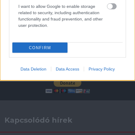
Leeds United
vs
Manchester United
2026-08-12 20:30
I want to allow Google to enable storage
AC Milan
vs
Manchester United
2026-08-15 18:00
related to security, including authentication
functionality and fraud prevention, and other
user protection.
ELŐZŐ MÉRKŐZÉSEK
Támogatás
CONFIRM
Támogasd adományoddal
Data Deletion
Data Access
Privacy Policy
a ManUtdFanatics.hu működését!
Kapcsolódó hírek