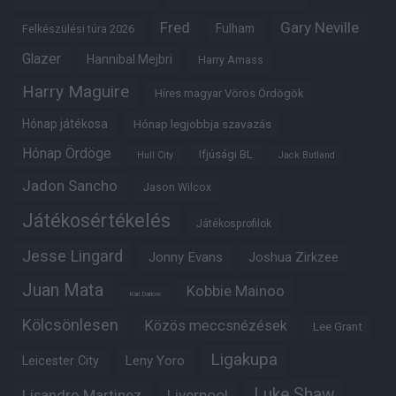
Fred
Gary Neville
Fulham
Felkészülési túra 2026
Glazer
Hannibal Mejbri
Harry Amass
Harry Maguire
Híres magyar Vörös Ördögök
Hónap játékosa
Hónap legjobbja szavazás
Hónap Ördöge
Ifjúsági BL
Hull City
Jack Butland
Jadon Sancho
Jason Wilcox
Játékosértékelés
Játékosprofilok
Jesse Lingard
Jonny Evans
Joshua Zirkzee
Juan Mata
Kobbie Mainoo
Karl Darlow
Kölcsönlesen
Közös meccsnézések
Lee Grant
Ligakupa
Leny Yoro
Leicester City
Luke Shaw
Lisandro Martinez
Liverpool