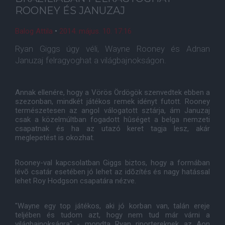
ROONEY ÉS JANUZAJ
Balog Attila
•
2014. május. 10. 17:16
Ryan Giggs úgy véli, Wayne Rooney és Adnan
Januzaj felragyoghat a világbajnokságon.
Annak ellenére, hogy a Vörös Ördögök szenvedtek ebben a
szezonban, mindkét játékos remek idényt futott. Rooney
természetesen az angol válogatott sztárja, ám Januzaj
csak a közelmúltban fogadott hûséget a belga nemzeti
csapatnak és ha az utazó keret tagja lesz, akár
meglepetést is okozhat.
Rooney-val kapcsolatban Giggs biztos, hogy a formában
lévõ csatár esetében jó lehet az idõzítés és nagy hatással
lehet Roy Hodgson csapatára nézve.
"Wayne egy top játékos, aki jó korban van, talán ereje
teljében és tudom azt, hogy nem tud már várni a
világbajnokságra" - mondta Ryan riportereknek az Aon