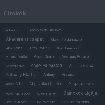
Címkék
Aaron Wan-Bissaka
A hangadó
Akadémiai csapat
Alejandro Garnacho
Alex Telles
Altay Bayindir
Alvaro Fernandez
Amad Diallo
Andre Onana
Andreas Pereira
Angol válogatott
Anthony Elanga
Andrey Santos
Anthony Martial
Arsenal
Antony
Átigazolások
Átigazolási Center
Aston Villa
Bajnokok Ligája
Axel Tuanzebe
Ayden Heaven
Benjamin Sesko
Brandon Williams
Bournemouth