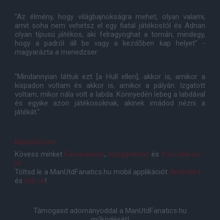
"Az élmény, hogy világbajnokságra mehet, olyan valami,
amit soha nem vehetsz el egy fiatal játékostól és Adnan
olyan típusú játékos, aki felragyoghat a tornán, mindegy,
hogy a padról áll be vagy a kezdõben kap helyet" -
magyarázta a menedzser.
"Mindannyian láttuk ezt [a Hull ellen], akkor is, amikor a
kispadon voltam és akkor is, amikor a pályán. Izgatott
voltam, mikor nála volt a labda. Könnyedén lebeg a labdával
és egyike azon játékosoknak, akinek imádod nézni a
játékát."
ManUtd.com
Kövess minket
Facebookon
,
Instagramon
és
YouTube-on
is!
Töltsd le a ManUtdFanatics.hu mobil applikációt
Androidra
és
iOS-re
!
Támogasd adományoddal a ManUtdFanatics.hu
működését!