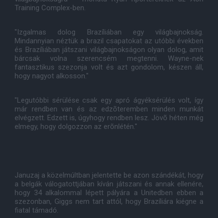
Training Complex-ben.
"Izgalmas dolog Brazíliában egy világbajnokság.
Mindannyian néztük a brazil csapatokat az utóbbi években
és Brazíliában játszani világbajnokságon olyan dolog, amit
bárcsak volna szerencsém megtenni. Wayne-nek
fantasztikus szezonja volt és azt gondolom, készen áll,
hogy nagyot alkosson."
"Legutóbbi sérülése csak egy apró ágyéksérülés volt, így
már rendben van és az edzõteremben minden munkát
elvégzett. Edzett is, úgyhogy rendben lesz. Jövõ héten még
elmegy, hogy dolgozzon az erõnlétén."
Januzaj a közelmúltban jelentette be azon szándékát, hogy
a belgák válogatottjában kíván játszani és annak ellenére,
hogy 34 alkalommal lépett pályára a Unitedben ebben a
szezonban, Giggs nem tart attól, hogy Brazíliára kiégne a
fiatal támadó.