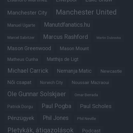
Manchester United
Manchester City
Manutdfanatics.hu
Manuel Ugarte
Marcus Rashford
Marcel Sabitzer
Martin Dubravka
Mason Greenwood
Mason Mount
Matheus Cunha
Matthijs de Ligt
Michael Carrick
Nemanja Matic
Newcastle
Női csapat
Noussair Mazraoui
Norwich City
Ole Gunnar Solskjaer
Omar Berrada
Paul Pogba
Paul Scholes
Patrick Dorgu
Phil Jones
Pénzügyek
Phil Neville
Pletykák, átigazolások
Podcast