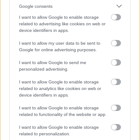
Google consents
I want to allow Google to enable storage
related to advertising like cookies on web or
device identifiers in apps.
I want to allow my user data to be sent to
Meccs Center
Google for online advertising purposes.
I want to allow Google to send me
personalized advertising.
Paris Saint-Germain
vs
I want to allow Google to enable storage
Manchester United
related to analytics like cookies on web or
device identifiers in apps.
Felkészülési szezon 4. mérkőzés
Nya Ullevi, Göteborg
2026-08-08 17:00
I want to allow Google to enable storage
related to functionality of the website or app.
1 nap 18 óra 26 perc 27 másodperc
I want to allow Google to enable storage
related to personalization.