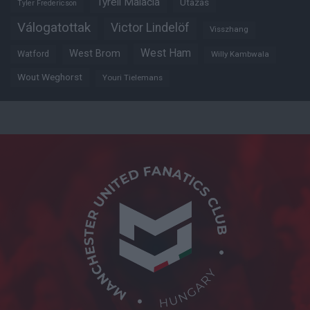
Tyrell Malacia
Utazás
Tyler Fredericson
Válogatottak
Victor Lindelöf
Visszhang
West Ham
West Brom
Watford
Willy Kambwala
Wout Weghorst
Youri Tielemans