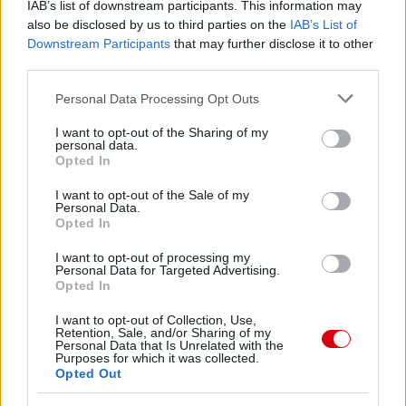
IAB’s list of downstream participants. This information may
Meccs Center
also be disclosed by us to third parties on the
IAB’s List of
Downstream Participants
that may further disclose it to other
third parties.
Paris Saint-Germain
vs
Please note that this website/app uses one or more Google
Personal Data Processing Opt Outs
services and may gather and store information including but
Manchester United
not limited to your visit or usage behaviour. You may click to
I want to opt-out of the Sharing of my
personal data.
grant or deny consent to Google and its third-party tags to
Opted In
Felkészülési szezon 4. mérkőzés
use your data for below specified purposes in below Google
Nya Ullevi, Göteborg
consent section.
2026-08-08 17:00
I want to opt-out of the Sale of my
Personal Data.
Opted In
1 nap 23 óra 30 perc 59 másodperc
I want to opt-out of processing my
Personal Data for Targeted Advertising.
Opted In
Leeds United
vs
Manchester United
2026-08-12 20:30
I want to opt-out of Collection, Use,
AC Milan
vs
Manchester United
2026-08-15 18:00
Retention, Sale, and/or Sharing of my
Personal Data that Is Unrelated with the
Purposes for which it was collected.
ELŐZŐ MÉRKŐZÉSEK
Opted Out