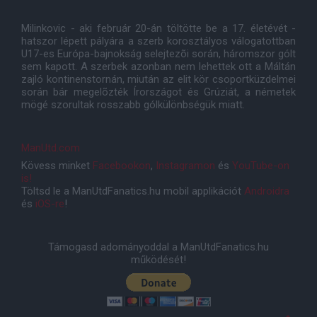
Milinkovic - aki február 20-án töltötte be a 17. életévét -
hatszor lépett pályára a szerb korosztályos válogatottban
U17-es Európa-bajnokság selejtezõi során, háromszor gólt
sem kapott. A szerbek azonban nem lehettek ott a Máltán
zajló kontinenstornán, miután az elit kör csoportküzdelmei
során bár megelõzték Írországot és Grúziát, a németek
mögé szorultak rosszabb gólkülönbségük miatt.
ManUtd.com
Kövess minket
Facebookon
,
Instagramon
és
YouTube-on
is!
Töltsd le a ManUtdFanatics.hu mobil applikációt
Androidra
és
iOS-re
!
Támogasd adományoddal a ManUtdFanatics.hu
működését!