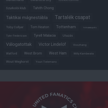
Szurkoló szemmel
Tahith Chong
Szurkolói klub
Tartalék csapat
Taktikai mágnestábla
Tottenham
Tom Heaton
Toby Collyer
Trófeabibliográfia
Tyrell Malacia
Utazás
Tyler Fredericson
Válogatottak
Victor Lindelöf
Visszhang
West Ham
West Brom
Watford
Willy Kambwala
Wout Weghorst
Youri Tielemans