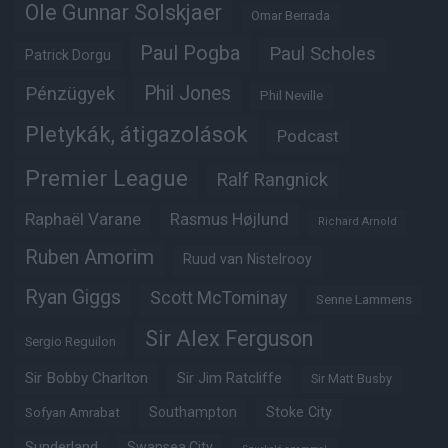
Ole Gunnar Solskjaer
Omar Berrada
Paul Pogba
Paul Scholes
Patrick Dorgu
Phil Jones
Pénzügyek
Phil Neville
Pletykák, átigazolások
Podcast
Premier League
Ralf Rangnick
Raphaël Varane
Rasmus Højlund
Richard Arnold
Ruben Amorim
Ruud van Nistelrooy
Ryan Giggs
Scott McTominay
Senne Lammens
Sir Alex Ferguson
Sergio Reguilon
Sir Bobby Charlton
Sir Jim Ratcliffe
Sir Matt Busby
Southampton
Stoke City
Sofyan Amrabat
Sunderland
Swansea City