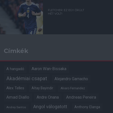
FLETCHER: EZ EGY ŐRÜLT
HÉT VOLT!
Címkék
Aaron Wan-Bissaka
A hangadó
Akadémiai csapat
Alejandro Garnacho
Alex Telles
Altay Bayindir
Alvaro Fernandez
Amad Diallo
Andre Onana
Andreas Pereira
Angol válogatott
Anthony Elanga
Andrey Santos