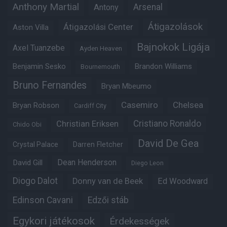
Anthony Martial
Arsenal
Antony
Átigazolások
Átigazolási Center
Aston Villa
Bajnokok Ligája
Axel Tuanzebe
Ayden Heaven
Benjamin Sesko
Brandon Williams
Bournemouth
Bruno Fernandes
Bryan Mbeumo
Casemiro
Chelsea
Bryan Robson
Cardiff City
Christian Eriksen
Cristiano Ronaldo
Chido Obi
David De Gea
Crystal Palace
Darren Fletcher
Dean Henderson
David Gill
Diego Leon
Diogo Dalot
Donny van de Beek
Ed Woodward
Edinson Cavani
Edzői stáb
Egykori játékosok
Érdekességek