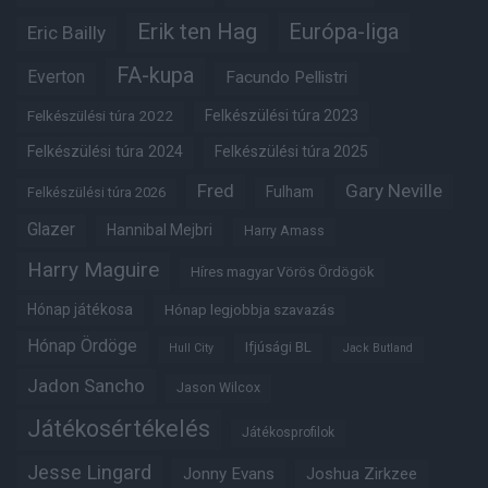
Erik ten Hag
Európa-liga
Eric Bailly
FA-kupa
Everton
Facundo Pellistri
Felkészülési túra 2022
Felkészülési túra 2023
Felkészülési túra 2024
Felkészülési túra 2025
Fred
Gary Neville
Fulham
Felkészülési túra 2026
Glazer
Hannibal Mejbri
Harry Amass
Harry Maguire
Híres magyar Vörös Ördögök
Hónap játékosa
Hónap legjobbja szavazás
Hónap Ördöge
Ifjúsági BL
Hull City
Jack Butland
Jadon Sancho
Jason Wilcox
Játékosértékelés
Játékosprofilok
Jesse Lingard
Jonny Evans
Joshua Zirkzee