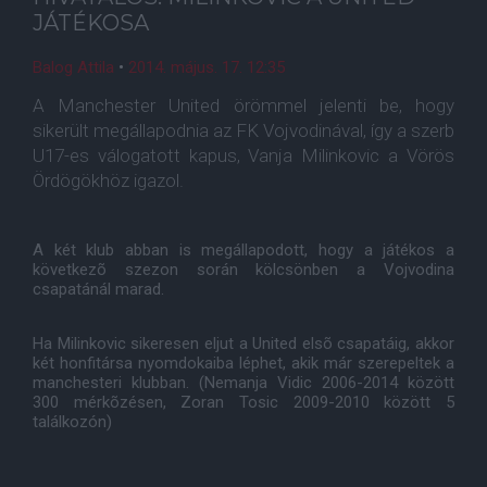
JÁTÉKOSA
Balog Attila
•
2014. május. 17. 12:35
A Manchester United örömmel jelenti be, hogy
sikerült megállapodnia az FK Vojvodinával, így a szerb
U17-es válogatott kapus, Vanja Milinkovic a Vörös
Ördögökhöz igazol.
A két klub abban is megállapodott, hogy a játékos a
következõ szezon során kölcsönben a Vojvodina
csapatánál marad.
Ha Milinkovic sikeresen eljut a United elsõ csapatáig, akkor
két honfitársa nyomdokaiba léphet, akik már szerepeltek a
manchesteri klubban. (Nemanja Vidic 2006-2014 között
300 mérkõzésen, Zoran Tosic 2009-2010 között 5
találkozón)