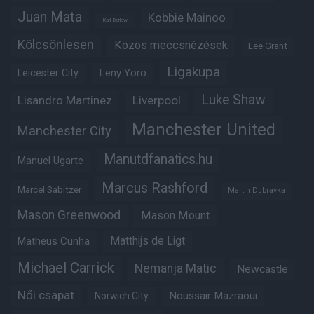
Juan Mata
Kobbie Mainoo
Karl Darlow
Kölcsönlesen
Közös meccsnézések
Lee Grant
Ligakupa
Leny Yoro
Leicester City
Luke Shaw
Lisandro Martinez
Liverpool
Manchester United
Manchester City
Manutdfanatics.hu
Manuel Ugarte
Marcus Rashford
Marcel Sabitzer
Martin Dubravka
Mason Greenwood
Mason Mount
Matheus Cunha
Matthijs de Ligt
Michael Carrick
Nemanja Matic
Newcastle
Női csapat
Noussair Mazraoui
Norwich City