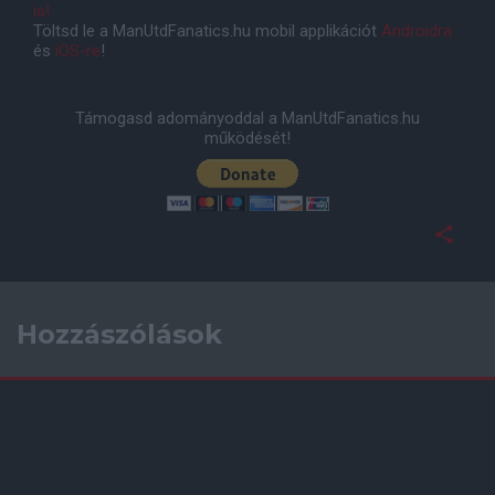
is!
Töltsd le a ManUtdFanatics.hu mobil applikációt
Androidra
és
iOS-re
!
Támogasd adományoddal a ManUtdFanatics.hu
működését!
Hozzászólások