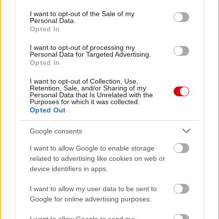
use your data for below specified purposes in below Google
consent section.
I want to opt-out of the Sale of my
Personal Data.
Opted In
I want to opt-out of processing my
Personal Data for Targeted Advertising.
Opted In
I want to opt-out of Collection, Use,
Retention, Sale, and/or Sharing of my
Personal Data that Is Unrelated with the
Purposes for which it was collected.
Opted Out
Meccs Center
Google consents
I want to allow Google to enable storage
Paris Saint-Germain
vs
related to advertising like cookies on web or
Manchester United
device identifiers in apps.
Felkészülési szezon 4. mérkőzés
I want to allow my user data to be sent to
Nya Ullevi, Göteborg
Google for online advertising purposes.
2026-08-08 17:00