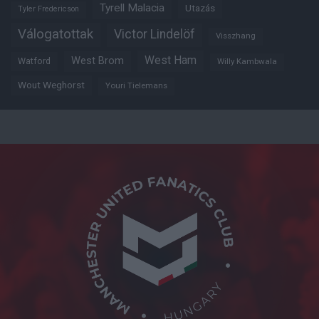
Tyrell Malacia
Utazás
Tyler Fredericson
Válogatottak
Victor Lindelöf
Visszhang
West Ham
West Brom
Watford
Willy Kambwala
Wout Weghorst
Youri Tielemans