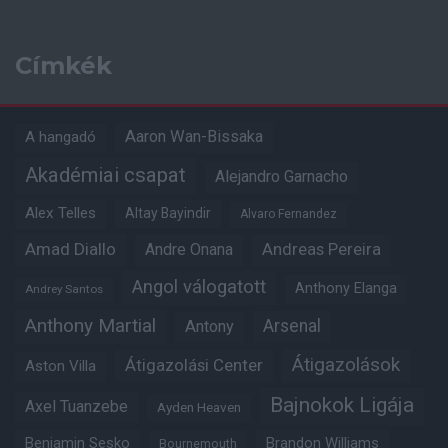
Címkék
Aaron Wan-Bissaka
A hangadó
Akadémiai csapat
Alejandro Garnacho
Alex Telles
Altay Bayindir
Alvaro Fernandez
Amad Diallo
Andre Onana
Andreas Pereira
Angol válogatott
Anthony Elanga
Andrey Santos
Anthony Martial
Arsenal
Antony
Átigazolások
Átigazolási Center
Aston Villa
Bajnokok Ligája
Axel Tuanzebe
Ayden Heaven
Benjamin Sesko
Brandon Williams
Bournemouth