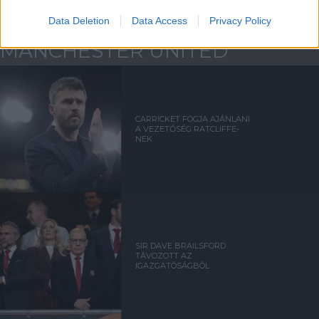
Kapcsolódó hírek
Data Deletion
Data Access
Privacy Policy
MANCHESTER UNITED
CARRICKET FOGJA AJÁNLANI
A VEZETŐSÉG RATCLIFFE-
NEK
SIR DAVE BRAILSFORD
TÁVOZOTT AZ
IGAZGATÓSÁGBÓL