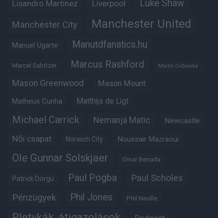
Luke Shaw
Lisandro Martinez
Liverpool
Manchester United
Manchester City
Manutdfanatics.hu
Manuel Ugarte
Marcus Rashford
Marcel Sabitzer
Martin Dubravka
Mason Greenwood
Mason Mount
Matheus Cunha
Matthijs de Ligt
Michael Carrick
Nemanja Matic
Newcastle
Női csapat
Noussair Mazraoui
Norwich City
Ole Gunnar Solskjaer
Omar Berrada
Paul Pogba
Paul Scholes
Patrick Dorgu
Phil Jones
Pénzügyek
Phil Neville
Pletykák, átigazolások