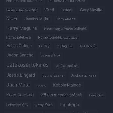
Felkészülési túra 2024
Felkészülési túra 2025
Fred
Gary Neville
Fulham
Felkészülési túra 2026
Glazer
Hannibal Mejbri
Harry Amass
Harry Maguire
Híres magyar Vörös Ördögök
Hónap játékosa
Hónap legjobbja szavazás
Hónap Ördöge
Ifjúsági BL
Hull City
Jack Butland
Jadon Sancho
Jason Wilcox
Játékosértékelés
Játékosprofilok
Jesse Lingard
Jonny Evans
Joshua Zirkzee
Juan Mata
Kobbie Mainoo
Karl Darlow
Kölcsönlesen
Közös meccsnézések
Lee Grant
Ligakupa
Leny Yoro
Leicester City