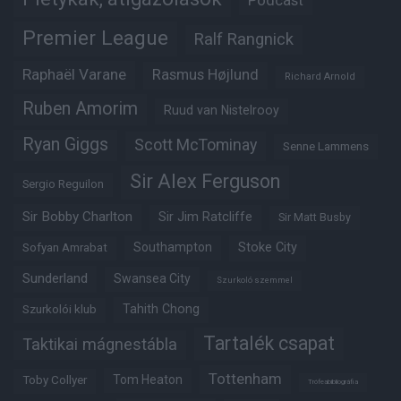
Podcast
Premier League
Ralf Rangnick
Raphaël Varane
Rasmus Højlund
Richard Arnold
Ruben Amorim
Ruud van Nistelrooy
Ryan Giggs
Scott McTominay
Senne Lammens
Sir Alex Ferguson
Sergio Reguilon
Sir Bobby Charlton
Sir Jim Ratcliffe
Sir Matt Busby
Southampton
Stoke City
Sofyan Amrabat
Sunderland
Swansea City
Szurkoló szemmel
Tahith Chong
Szurkolói klub
Tartalék csapat
Taktikai mágnestábla
Tottenham
Tom Heaton
Toby Collyer
Trófeabibliográfia