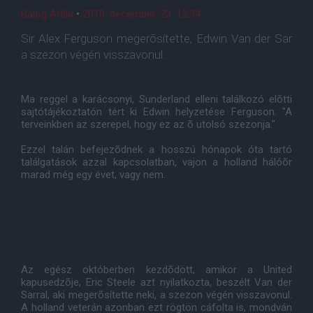
Balog Attila
•
2010. december. 23. 12:34
Sir Alex Ferguson megerõsítette, Edwin Van der Sar
a szezon végén visszavonul.
Ma reggel a karácsonyi, Sunderland elleni találkozó elõtti
sajtótájékoztatón tért ki Edwin helyzetése Ferguson: "A
terveinkben az szerepel, hogy ez az õ utolsó szezonja."
Ezzel talán befejezõdnek a hosszú hónapok óta tartó
találgatások azzal kapcsolatban, vajon a holland hálóõr
marad még egy évet, vagy nem.
Az egész októberben kezdõdött, amikor a United
kapusedzõje, Eric Steele azt nyilatkozta, beszélt Van der
Sarral, aki megerõsítette neki, a szezon végén visszavonul.
A holland veterán azonban ezt rögtön cáfolta is, mondván