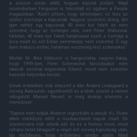
a szezon során eldõl, hogyan képzeli jövõjét. Majd
novemberben Ferguson is felszólalt ez ügyben a People
magazinban: "Azért jöttem, hogy elmondjam, ez lesz az
utolsó szezonja a kapusnak. Nagyon szomorú dolog, ám
igen nehéz egy kapusnak 40 éves kor felett és nem
szeretné, hogy az történjen vele, mint Peter Shiltonnal.
Hirtelen, 40 éves kor felett hatalmasat esett a formája a
kora miatt és ezt Edwin semmiképp nem szeretné. Õ egy
ilyen makacs ember, hatalmas veszteség lesz számunkra."
Miután Sir Alex többször is hangoztatta, nagyon bánja,
hogy 1999-ben, Peter Schmeichel távozásakor nem
sikerült azonnal leigazolnia Edwint, most nem szeretne
hasonló helyzetbe kerülni.
Ennek érdekében már érkezett a dán Anders Lindegaard a
norvég Aalesunds együttesétõl és a hírek szerint a német
válogatott Manuel Neuert is meg kívánja szerezni a
menedzser.
"Sajnos nem tudjuk Anderst regisztrálni a január 4-i, Stoke
elleni mérkõzés elõtt a munkaszüneti napok miatt. De
szerencsére már velünk edz és ez a fontos most, mivel
néhány hetet kihagyott a véget érõ norvég bajnokság után,
így elsõdleges, hogy erõnlétileg rendbe jöjjön. Majd