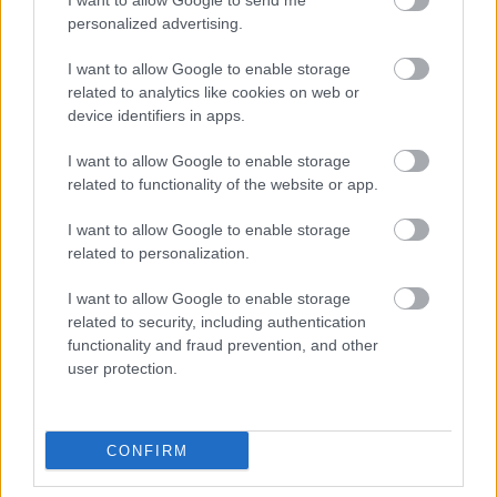
I want to allow Google to send me
personalized advertising.
Leeds United
vs
Manchester United
2026-08-12 20:30
I want to allow Google to enable storage
related to analytics like cookies on web or
AC Milan
vs
Manchester United
2026-08-15 18:00
device identifiers in apps.
ELŐZŐ MÉRKŐZÉSEK
I want to allow Google to enable storage
related to functionality of the website or app.
I want to allow Google to enable storage
Támogatás
related to personalization.
I want to allow Google to enable storage
Támogasd adományoddal
related to security, including authentication
a ManUtdFanatics.hu működését!
functionality and fraud prevention, and other
user protection.
CONFIRM