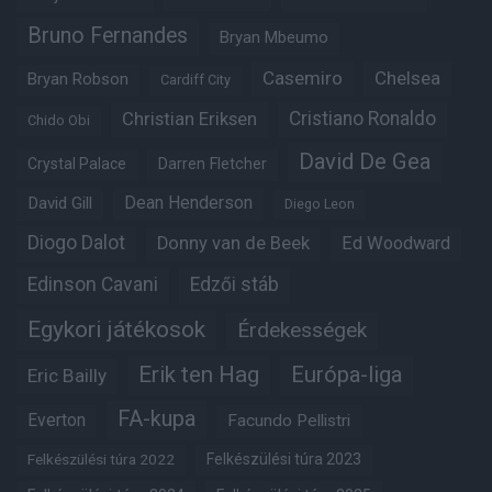
Bruno Fernandes
Bryan Mbeumo
Casemiro
Chelsea
Bryan Robson
Cardiff City
Christian Eriksen
Cristiano Ronaldo
Chido Obi
David De Gea
Crystal Palace
Darren Fletcher
Dean Henderson
David Gill
Diego Leon
Diogo Dalot
Donny van de Beek
Ed Woodward
Edinson Cavani
Edzői stáb
Egykori játékosok
Érdekességek
Erik ten Hag
Európa-liga
Eric Bailly
FA-kupa
Everton
Facundo Pellistri
Felkészülési túra 2022
Felkészülési túra 2023