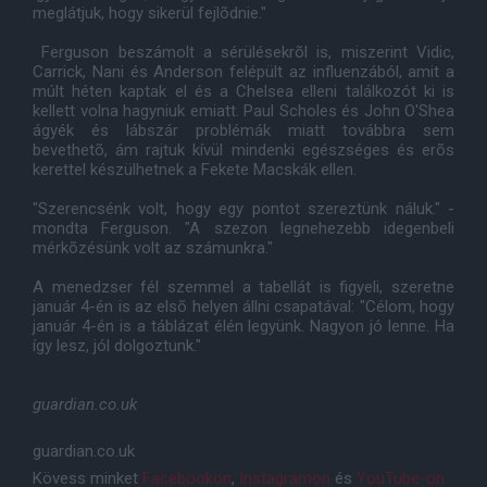
meglátjuk, hogy sikerül fejlõdnie."
Ferguson beszámolt a sérülésekrõl is, miszerint Vidic,
Carrick, Nani és Anderson felépült az influenzából, amit a
múlt héten kaptak el és a Chelsea elleni találkozót ki is
kellett volna hagyniuk emiatt. Paul Scholes és John O'Shea
ágyék és lábszár problémák miatt továbbra sem
bevethetõ, ám rajtuk kívül mindenki egészséges és erõs
kerettel készülhetnek a Fekete Macskák ellen.
"Szerencsénk volt, hogy egy pontot szereztünk náluk." -
mondta Ferguson. "A szezon legnehezebb idegenbeli
mérkõzésünk volt az számunkra."
A menedzser fél szemmel a tabellát is figyeli, szeretne
január 4-én is az elsõ helyen állni csapatával: "Célom, hogy
január 4-én is a táblázat élén legyünk. Nagyon jó lenne. Ha
így lesz, jól dolgoztunk."
guardian.co.uk
guardian.co.uk
Kövess minket
Facebookon
,
Instagramon
és
YouTube-on