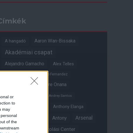
Címkék
Aaron Wan-Bissaka
A hangadó
Akadémiai csapat
Alejandro Garnacho
Alex Telles
Altay Bayindir
Alvaro Fernandez
Amad Diallo
Andre Onana
Andreas Pereira
Andrey Santos
sonal or
ection to
Angol válogatott
Anthony Elanga
ou may
 personal
Anthony Martial
Arsenal
Antony
out of the
 downstream
Átigazolási Center
Aston Villa