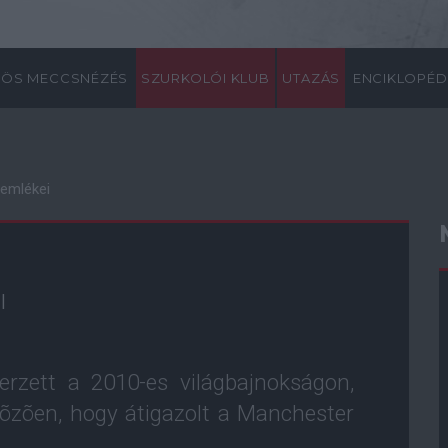
ÖS MECCSNÉZÉS
SZURKOLÓI KLUB
UTAZÁS
ENCIKLOPÉD
 emlékei
I
erzett a 2010-es világbajnokságon,
õzõen, hogy átigazolt a Manchester