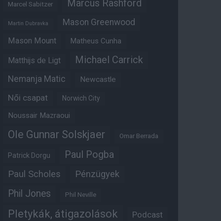
Marcus Rashford
Marcel Sabitzer
Mason Greenwood
Martin Dubravka
Mason Mount
Matheus Cunha
Michael Carrick
Matthijs de Ligt
Nemanja Matic
Newcastle
Női csapat
Norwich City
Noussair Mazraoui
Ole Gunnar Solskjaer
Omar Berrada
Paul Pogba
Patrick Dorgu
Paul Scholes
Pénzügyek
Phil Jones
Phil Neville
Pletykák, átigazolások
Podcast