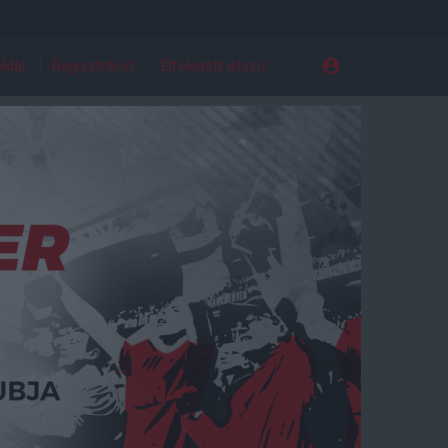
ldal
Regisztráció
Elfelejtett jelszó