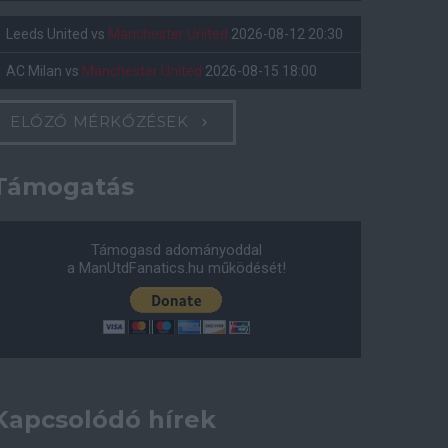
Leeds United
vs
Manchester United
2026-08-12 20:30
AC Milan
vs
Manchester United
2026-08-15 18:00
ELŐZŐ MÉRKŐZÉSEK
Támogatás
Támogasd adományoddal
a ManUtdFanatics.hu működését!
Kapcsolódó hírek