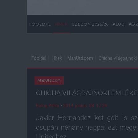
FŐOLDAL
HÍREK
SZEZON 2025/26
KLUB
KÖZ
Főoldal
Hírek
ManUtd.com
Chicha világbajnoki
ManUtd.com
CHICHA VILÁGBAJNOKI EMLÉKE
Balog Attila
•
2014. június. 08. 17:29
Javier Hernandez két gólt is sz
csupán néhány nappal ezt megel
Unitedhez.