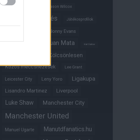
Jadon Sancho
Jason Wilcox
Játékosértékelés
Játékosprofilok
Jesse Lingard
Jonny Evans
Juan Mata
Joshua Zirkzee
Karl Darlow
Kölcsönlesen
Kobbie Mainoo
Közös meccsnézések
Lee Grant
Ligakupa
Leny Yoro
Leicester City
Lisandro Martinez
Liverpool
Luke Shaw
Manchester City
Manchester United
Manutdfanatics.hu
Manuel Ugarte