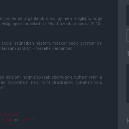
anciák és az argentínok ellen, így nem meglepõ, hogy
 világbajnoki emlékeihez. Most azonban nem a 2010-
 iskolai szünetben néztem, máskor pedig gyorsan be
y lássam azokat" - mesélte Hernandez.
 elsõ alkalom, hogy alaposan szemügyre tudtam venni a
n drukkoltam neki, mint Brazíliának. Váratlan volt,
n."
ube-on is!
droidra
és
iOS-re
!