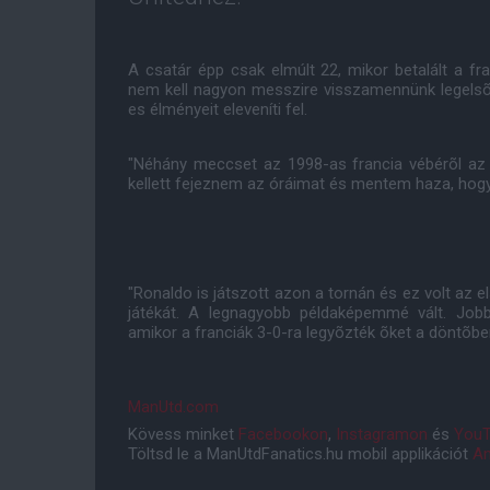
A csatár épp csak elmúlt 22, mikor betalált a fr
nem kell nagyon messzire visszamennünk legelsõ
es élményeit eleveníti fel.
"Néhány meccset az 1998-as francia vébérõl az
kellett fejeznem az óráimat és mentem haza, hog
"Ronaldo is játszott azon a tornán és ez volt az
játékát. A legnagyobb példaképemmé vált. Jobba
amikor a franciák 3-0-ra legyõzték õket a döntõbe
ManUtd.com
Kövess minket
Facebookon
,
Instagramon
és
YouT
Töltsd le a ManUtdFanatics.hu mobil applikációt
An