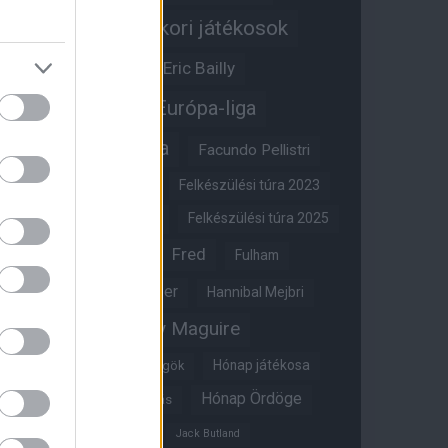
Egykori játékosok
Edzői stáb
Érdekességek
Eric Bailly
Erik ten Hag
Európa-liga
FA-kupa
Everton
Facundo Pellistri
Felkészülési túra 2022
Felkészülési túra 2023
Felkészülési túra 2024
Felkészülési túra 2025
Fred
Fulham
Felkészülési túra 2026
Gary Neville
Glazer
Hannibal Mejbri
Harry Maguire
Harry Amass
Hónap játékosa
Híres magyar Vörös Ördögök
Hónap Ördöge
Hónap legjobbja szavazás
Ifjúsági BL
Hull City
Jack Butland