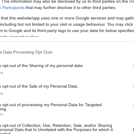
. This information may also be disclosed by us to third parties on the
IA
Participants
that may further disclose it to other third parties.
 that this website/app uses one or more Google services and may gath
including but not limited to your visit or usage behaviour. You may click 
 to Google and its third-party tags to use your data for below specifi
ogle consent section.
l Data Processing Opt Outs
o opt-out of the Sharing of my personal data.
In
o opt-out of the Sale of my Personal Data.
In
to opt-out of processing my Personal Data for Targeted
ing.
In
o opt-out of Collection, Use, Retention, Sale, and/or Sharing
ersonal Data that Is Unrelated with the Purposes for which it
lected.