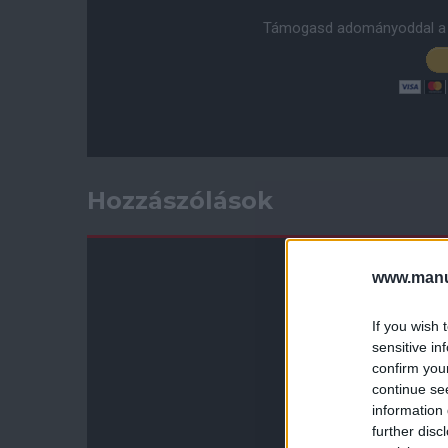
Támogasd adományoddal a 
Hozzászólások
www.manut
If you wish 
sensitive in
confirm you
continue se
information 
further disc