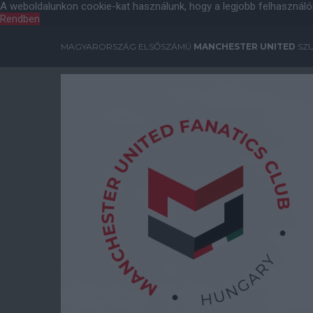
A weboldalunkon cookie-kat használunk, hogy a legjobb felhasználó
Rendben
MAGYARORSZÁG ELSŐSZÁMÚ
MANCHESTER UNITED
SZU