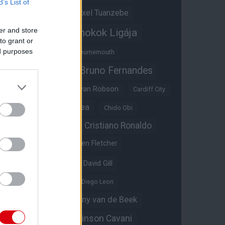
B’s List of
Átigazolások
Axel Tuanzebe
er and store
Bajnokok Ligája
Ayden Heaven
to grant or
ed purposes
Benjamin Sesko
Bournemouth
Bruno Fernandes
Brandon Williams
Bryan Mbeumo
Bryan Robson
Cardiff City
Casemiro
Chelsea
Chido Obi
Christian Eriksen
Cristiano Ronaldo
Crystal Palace
Darren Fletcher
David De Gea
David Gill
Dean Henderson
Diego Leon
Diogo Dalot
Donny van de Beek
Edinson Cavani
Ed Woodward