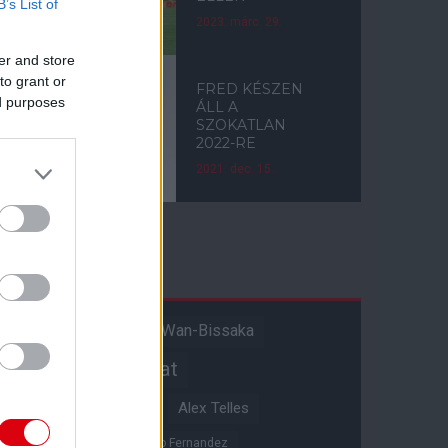
B’s List of
2023. márc. 29.
er and store
to grant or
FRED KÉSZEN
ed purposes
ÁLL A
SZOKATLAN
2022-RE
2021. dec. 15.
Címkék
Aaron Wan-Bissaka
A hangadó
Akadémiai csapat
Alejandro Garnacho
Alex Telles
Altay Bayindir
Alvaro Fernandez