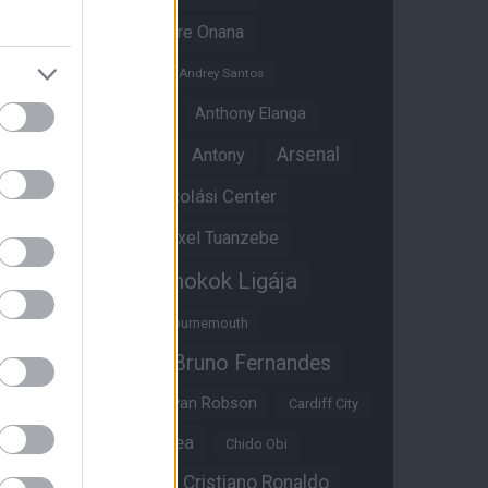
Amad Diallo
Andre Onana
Andreas Pereira
Andrey Santos
Angol válogatott
Anthony Elanga
Anthony Martial
Arsenal
Antony
Átigazolási Center
Aston Villa
Átigazolások
Axel Tuanzebe
Bajnokok Ligája
Ayden Heaven
Benjamin Sesko
Bournemouth
Bruno Fernandes
Brandon Williams
Bryan Mbeumo
Bryan Robson
Cardiff City
Casemiro
Chelsea
Chido Obi
Christian Eriksen
Cristiano Ronaldo