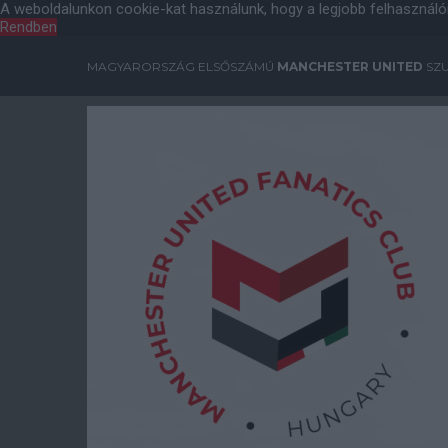
A weboldalunkon cookie-kat használunk, hogy a legjobb felhasználó
Rendben
MAGYARORSZÁG ELSŐSZÁMÚ
MANCHESTER UNITED
SZU