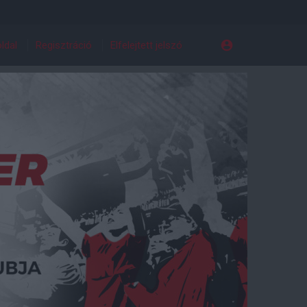
ldal
Regisztráció
Elfelejtett jelszó