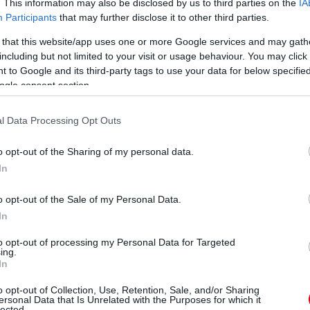
. This information may also be disclosed by us to third parties on the
IA
Participants
that may further disclose it to other third parties.
 that this website/app uses one or more Google services and may gath
including but not limited to your visit or usage behaviour. You may click 
 to Google and its third-party tags to use your data for below specifi
ogle consent section.
l Data Processing Opt Outs
o opt-out of the Sharing of my personal data.
1. percben megfordította a találkozó állását. Graham
In
uba, megszerezve második gólját a tornán, elõnyhöz
o opt-out of the Sale of my Personal Data.
In
a a végére maradt a dráma, ugyanis Ronaldó kiváló
percben kapuba juttatta szinte a meccs utolsó
to opt-out of processing my Personal Data for Targeted
t. Ami azonban elég kicsiny, hiszen le kell gyõzniük
ing.
Egyesült Államok ellen.
In
o opt-out of Collection, Use, Retention, Sale, and/or Sharing
ersonal Data that Is Unrelated with the Purposes for which it
lected.