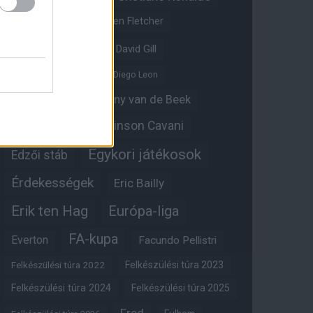
Crystal Palace
Darren Fletcher
David De Gea
David Gill
Dean Henderson
Diego Leon
Diogo Dalot
Donny van de Beek
Edinson Cavani
Ed Woodward
Egykori játékosok
Edzői stáb
Érdekességek
Eric Bailly
Erik ten Hag
Európa-liga
FA-kupa
Everton
Facundo Pellistri
Felkészülési túra 2022
Felkészülési túra 2023
Felkészülési túra 2024
Felkészülési túra 2025