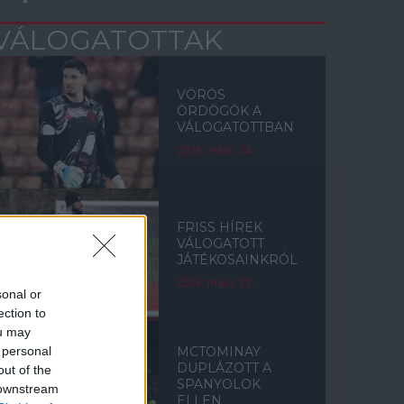
VÁLOGATOTTAK
VÖRÖS
ÖRDÖGÖK A
VÁLOGATOTTBAN
2026. márc. 24.
FRISS HÍREK
VÁLOGATOTT
JÁTÉKOSAINKRÓL
2026. márc. 23.
sonal or
ection to
ou may
 personal
MCTOMINAY
DUPLÁZOTT A
out of the
SPANYOLOK
 downstream
ELLEN