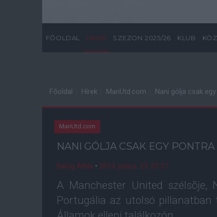
FŐOLDAL
HÍREK
SZEZON 2025/26
KLUB
KÖZ
Főoldal
Hírek
ManUtd.com
Nani gólja csak egy 
ManUtd.com
NANI GÓLJA CSAK EGY PONTRA 
Balog Attila
•
2014. június. 23. 07:37
A Manchester United szélsõje, 
Portugália az utolsó pillanatban 
Államok elleni találkozón.