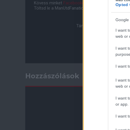
Kövess minket
Facebookon
,
Instagramon
és
YouT
Opted 
Töltsd le a ManUtdFanatics.hu mobil applikációt
An
Google 
Támogasd adományoddal a 
I want t
web or d
I want t
purpose
I want 
Hozzászólások
I want t
web or d
I want t
or app.
I want t
I want t