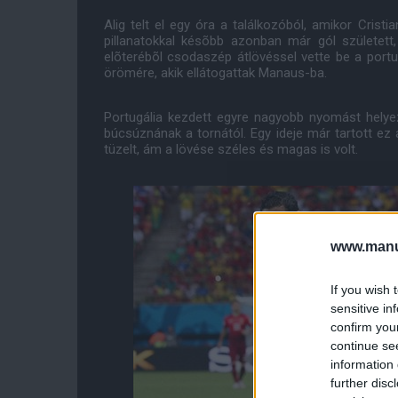
Alig telt el egy óra a találkozóból, amikor Crist
pillanatokkal késõbb azonban már gól születet
elõterébõl csodaszép átlövéssel vette be a portu
örömére, akik ellátogattak Manaus-ba.
Portugália kezdett egyre nagyobb nyomást helyez
búcsúznának a tornától. Egy ideje már tartott ez 
tüzelt, ám a lövése széles és magas is volt.
www.manut
If you wish 
sensitive in
confirm you
continue se
information 
further disc