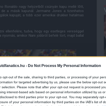
iano Ronaldo nagy helyzetbõl csúnyán kapu mellé lõtt,
t, de a másik kapunál. Jermaine Jones a tizenhatos
gálok kapuját, a több ezer amerikai drukker hatalmas
ni ellenfelére, tudva, hogy egy esetleges vereséggel
a nyomás, amikor Nani jobbról befelé tört, majd ballal
dfanatics.hu -
Do Not Process My Personal Information
to opt-out of the sale, sharing to third parties, or processing of your per
formation for targeted advertising by us, please use the below opt-out s
r selection. Please note that after your opt-out request is processed y
eing interest-based ads based on personal information utilized by us or
disclosed to third parties prior to your opt-out. You may separately opt-
losure of your personal information by third parties on the IAB’s list of