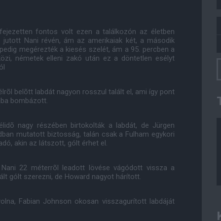
fejezetten fontos volt ezen a találkozón az életben
jutott Nani révén, ám az amerikaiak két, a második
ok pedig megérezték a kiesés szelét, ám a 95. percben a
tközi, németek elleni zakó után ez a döntetlen esélyt
ól
õl belõtt labdát nagyon rosszul talált el, ami így pont
jába bombázott.
élidõ nagy részében birtokolták a labdát, de Jürgen
ban mutatott biztosság, talán csak a Fulham egykori
, akin az látszott, gólt érhet el.
 Nani 22 méterrõl leadott lövése vágódott vissza a
lt gólt szerezni, de Howard nagyot hárított.
volna, Fabian Johnson okosan visszagurított labdáját