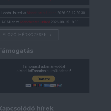
Leeds United
vs
Manchester United
2026-08-12 20:30
AC Milan
vs
Manchester United
2026-08-15 18:00
ELŐZŐ MÉRKŐZÉSEK
Támogatás
Támogasd adományoddal
a ManUtdFanatics.hu működését!
Kapcsolódó hírek