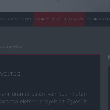
ÖS MECCSNÉZÉS
SZURKOLÓI KLUB
UTAZÁS
ENCIKLOPÉD
pontra volt jó
VOLT JÓ
Nani drámai estén van túl, miután
tartotta életben erélyeit az Egyesült