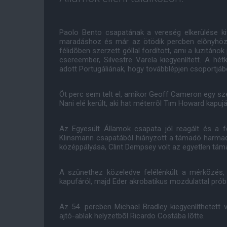
Paolo Bento csapatának a vereség elkerülése ki
maradáshoz és már az ötödik percben elõnyhöz 
félidõben szerzett góllal fordított, ami a luzitán
csereember, Silvestre Varela kiegyenlített. A hé
adott Portugáliának, hogy továbblépjen csoportjáb
Öt perc sem telt el, amikor Geoff Cameron egy szélr
Nani elé került, aki hat méterrõl Tim Howard kapu
Az Egyesült Államok csapata jól reagált és a f
Klinsmann csapatából hiányzott a támadó harmad
középpályása, Clint Dempsey volt az egyetlen támadó
A szünethez közeledve felélénkült a mérkõzés,
kapufáról, majd Eder akrobatikus mozdulattal próbá
Az 54. percben Michael Bradley kiegyenlíthetett 
ajtó-ablak helyzetbõl Ricardo Costába lõtte.