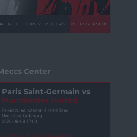
IA
BLOG
FÓRUM
PODCAST
PL TIPPVERSENY
Meccs Center
Paris Saint-Germain
vs
Manchester United
Felkészülési szezon 4. mérkőzés
Nya Ullevi, Göteborg
2026-08-08 17:00
2 nap 9 óra 44 perc 19 másodperc