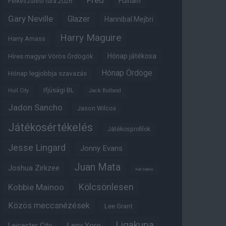
Fred
Fulham
Felkészülési túra 2026
Gary Neville
Glazer
Hannibal Mejbri
Harry Maguire
Harry Amass
Hónap játékosa
Híres magyar Vörös Ördögök
Hónap Ördöge
Hónap legjobbja szavazás
Ifjúsági BL
Hull City
Jack Butland
Jadon Sancho
Jason Wilcox
Játékosértékelés
Játékosprofilok
Jesse Lingard
Jonny Evans
Juan Mata
Joshua Zirkzee
Karl Darlow
Kölcsönlesen
Kobbie Mainoo
Közös meccsnézések
Lee Grant
Ligakupa
Leny Yoro
Leicester City