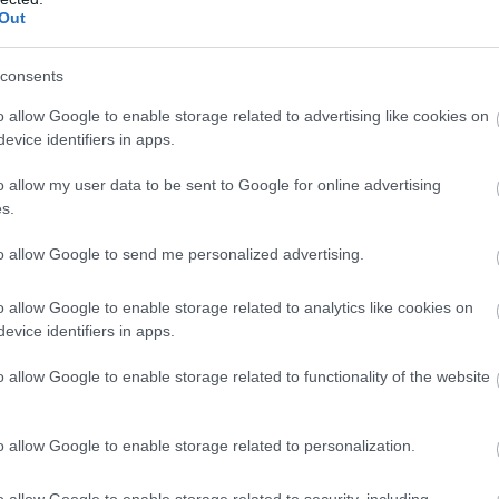
ube-on is!
Out
droidra
és
iOS-re
!
consents
ManUtdFanatics.hu működését!
o allow Google to enable storage related to advertising like cookies on
evice identifiers in apps.
o allow my user data to be sent to Google for online advertising
s.
to allow Google to send me personalized advertising.
o allow Google to enable storage related to analytics like cookies on
evice identifiers in apps.
o allow Google to enable storage related to functionality of the website
o allow Google to enable storage related to personalization.
o allow Google to enable storage related to security, including