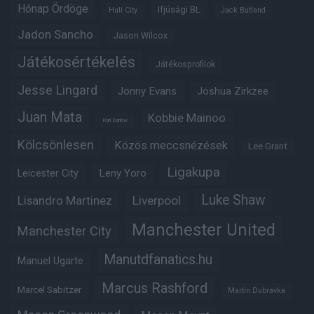
Hónap Ördöge
Ifjúsági BL
Hull City
Jack Butland
Jadon Sancho
Jason Wilcox
Játékosértékelés
Játékosprofilok
Jesse Lingard
Jonny Evans
Joshua Zirkzee
Juan Mata
Kobbie Mainoo
Karl Darlow
Kölcsönlesen
Közös meccsnézések
Lee Grant
Ligakupa
Leny Yoro
Leicester City
Luke Shaw
Lisandro Martinez
Liverpool
Manchester United
Manchester City
Manutdfanatics.hu
Manuel Ugarte
Marcus Rashford
Marcel Sabitzer
Martin Dubravka