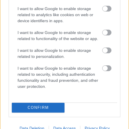
I want to allow Google to enable storage
related to analytics like cookies on web or
device identifiers in apps.
ELŐREHALADOTT
TÁRGYALÁSOKAT FOLYTAT A
I want to allow Google to enable storage
UNITED TIELEMANSRÓL
related to functionality of the website or app.
I want to allow Google to enable storage
related to personalization.
I want to allow Google to enable storage
related to security, including authentication
ANDREY SANTOSRÓL
functionality and fraud prevention, and other
MEGEGYEZETT A UNITED A
CHELSEA-VEL - SAJTÓHÍR
user protection.
CONFIRM
Data Deletion
Data Access
Privacy Policy