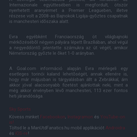
Internazionale együttesében is megfordult, ötször
nyerhetett aranyérmet a Premier Leagueben, illetve
részese volt a 2008-as Bajnokok Ligája-gyõztes csapatnak
is manchesteri idõszaka alatt.
Evra egyébként Franciaország öt világbajnoki
mérkõzésébõl négyen pályára lépett Brazíliában, ahol végül
a negyeddöntõ jelentette számukra az út végét, amikor
Németország gyõzte le õket 1-0 arányban.
A Goal.com információ alapján Evra mérlegeli egy
esetleges torinói kaland lehetõségét, annak ellenére is,
hogy már májusban is tárgyalásban állt a Zebrákkal, ám
akkor jóval alacsonyabb fizetést ajánlottak neki, mint a
még akkor érvényben lévõ manchesteri, 113 ezer fontos
heti járandósága.
Sky Sports
Kövess minket
Facebookon
,
Instagramon
és
YouTube-on
is!
Töltsd le a ManUtdFanatics.hu mobil applikációt
Androidra
és
iOS-re
!