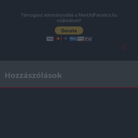
Támogasd adományoddal a ManUtdFanatics.hu
működését!
Hozzászólások