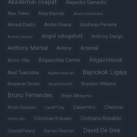
Akadémiai csapat
Alejandro Garnacho
Alex Telles
Altay Bayindir
Alvaro Fernandez
Amad Diallo
Andre Onana
Andreas Pereira
Angol válogatott
Anthony Elanga
Andrey Santos
Anthony Martial
Arsenal
Antony
Átigazolások
Átigazolási Center
Aston Villa
Bajnokok Ligája
Axel Tuanzebe
Ayden Heaven
Benjamin Sesko
Brandon Williams
Bournemouth
Bruno Fernandes
Bryan Mbeumo
Casemiro
Chelsea
Bryan Robson
Cardiff City
Christian Eriksen
Cristiano Ronaldo
Chido Obi
David De Gea
Crystal Palace
Darren Fletcher