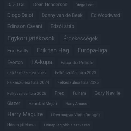
Dean Henderson
David Gill
Diego Leon
Diogo Dalot
Donny van de Beek
Ed Woodward
Edinson Cavani
Edzői stáb
Egykori játékosok
Érdekességek
Erik ten Hag
Európa-liga
Eric Bailly
FA-kupa
Everton
Facundo Pellistri
Felkészülési túra 2022
Felkészülési túra 2023
Felkészülési túra 2024
Felkészülési túra 2025
Fred
Gary Neville
Felkészülési túra 2026
Fulham
Glazer
Hannibal Mejbri
Harry Amass
Harry Maguire
Híres magyar Vörös Ördögök
Hónap játékosa
Hónap legjobbja szavazás