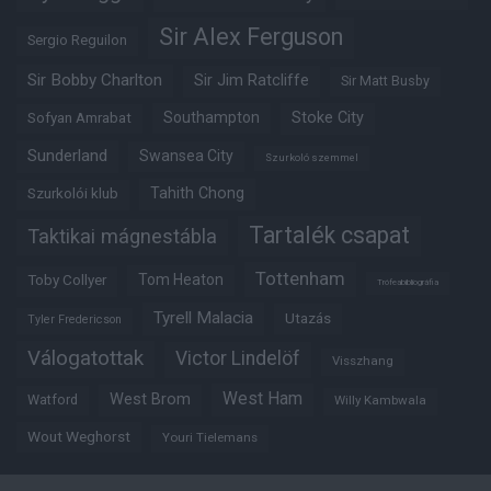
Sir Alex Ferguson
Sergio Reguilon
Sir Bobby Charlton
Sir Jim Ratcliffe
Sir Matt Busby
Southampton
Stoke City
Sofyan Amrabat
Sunderland
Swansea City
Szurkoló szemmel
Tahith Chong
Szurkolói klub
Tartalék csapat
Taktikai mágnestábla
Tottenham
Tom Heaton
Toby Collyer
Trófeabibliográfia
Tyrell Malacia
Utazás
Tyler Fredericson
Válogatottak
Victor Lindelöf
Visszhang
West Ham
West Brom
Watford
Willy Kambwala
Wout Weghorst
Youri Tielemans