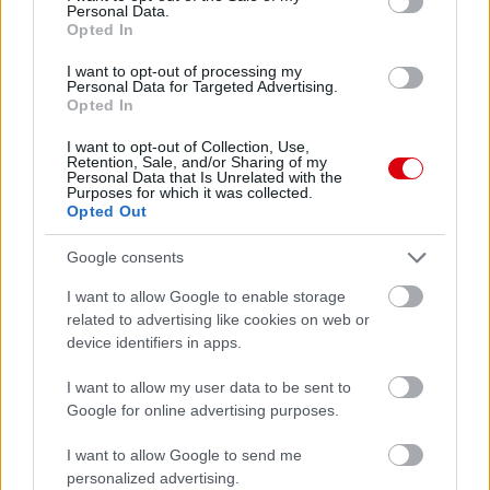
Personal Data.
AC Milan
vs
Manchester United
2026-08-15 18:00
Opted In
I want to opt-out of processing my
ELŐZŐ MÉRKŐZÉSEK
Personal Data for Targeted Advertising.
Opted In
Támogatás
I want to opt-out of Collection, Use,
Retention, Sale, and/or Sharing of my
Personal Data that Is Unrelated with the
Purposes for which it was collected.
Opted Out
Támogasd adományoddal
a ManUtdFanatics.hu működését!
Google consents
I want to allow Google to enable storage
related to advertising like cookies on web or
device identifiers in apps.
I want to allow my user data to be sent to
Kapcsolódó hírek
Google for online advertising purposes.
I want to allow Google to send me
PLETYKÁK, ÁTIGAZOLÁSOK
personalized advertising.