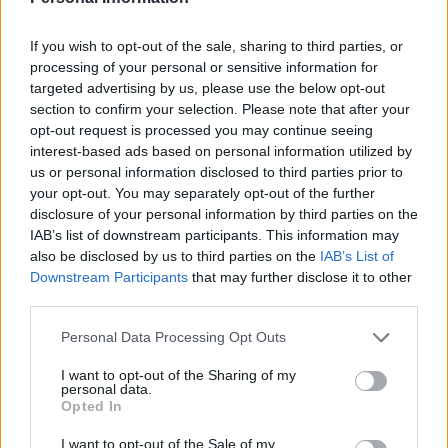
If you wish to opt-out of the sale, sharing to third parties, or
processing of your personal or sensitive information for
targeted advertising by us, please use the below opt-out
section to confirm your selection. Please note that after your
opt-out request is processed you may continue seeing
interest-based ads based on personal information utilized by
us or personal information disclosed to third parties prior to
Meccs Center
your opt-out. You may separately opt-out of the further
disclosure of your personal information by third parties on the
IAB’s list of downstream participants. This information may
Leeds United
vs
Manchester
also be disclosed by us to third parties on the
IAB’s List of
Downstream Participants
that may further disclose it to other
United
third parties.
Felkészülési szezon 5. mérkőzés
Please note that this website/app uses one or more Google
Personal Data Processing Opt Outs
Croke Park, Dublin
services and may gather and store information including but
2026-08-12 20:30
not limited to your visit or usage behaviour. You may click to
I want to opt-out of the Sharing of my
personal data.
grant or deny consent to Google and its third-party tags to
Opted In
2 nap 9 óra 5 perc 36 másodperc
use your data for below specified purposes in below Google
consent section.
I want to opt-out of the Sale of my