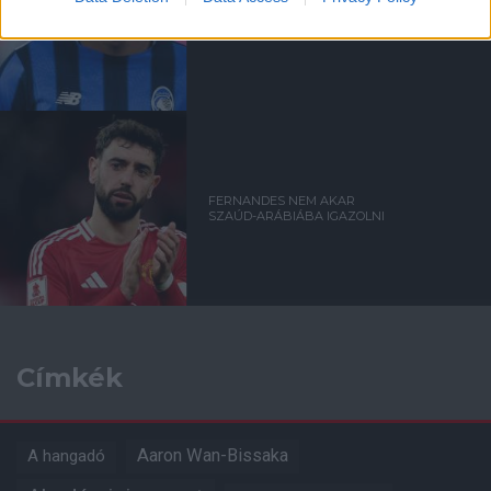
EGYEZSÉG SZÜLETETT
EDERSON VÉTELÁRÁBAN
FERNANDES NEM AKAR
SZAÚD-ARÁBIÁBA IGAZOLNI
Címkék
Aaron Wan-Bissaka
A hangadó