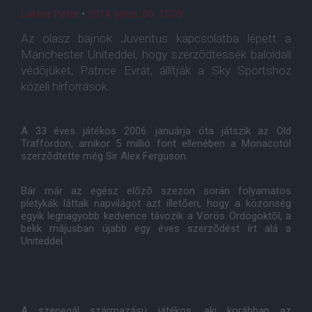
Lakner Péter
•
2014. július. 09. 15:09
Az olasz bajnok Juventus kapcsolatba lépett a
Manchester Uniteddel, hogy szerzõdtessék baloldali
védõjüket, Patrice Evrát, állítják a Sky Sportshoz
közeli hírforrások.
A 33 éves játékos 2006. januárja óta játszik az Old
Traffordon, amikor 5 millió font ellenében a Monacotól
szerzõdtette még Sir Alex Ferguson.
Bár már az egész elõzõ szezon során folyamatos
pletykák láttak napvilágot azt illetõen, hogy a közönség
egyik legnagyobb kedvence távozik a Vörös Ördögöktõl, a
bekk májusban újabb egy éves szerzõdést írt alá a
Uniteddel.
A szenegál származású játékos, aki korábban az