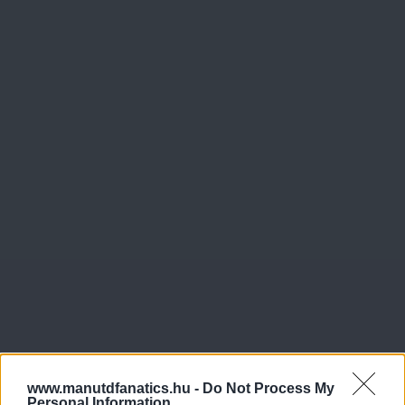
www.manutdfanatics.hu -
Do Not Process My
Personal Information