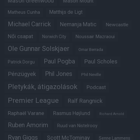
Mason Greenwood
Mason Mount
Matthijs de Ligt
Matheus Cunha
Michael Carrick
Nemanja Matic
Newcastle
Női csapat
Noussair Mazraoui
Norwich City
Ole Gunnar Solskjaer
Omar Berrada
Paul Pogba
Paul Scholes
Patrick Dorgu
Phil Jones
Pénzügyek
Phil Neville
Pletykák, átigazolások
Podcast
Premier League
Ralf Rangnick
Raphaël Varane
Rasmus Højlund
Richard Arnold
Ruben Amorim
Ruud van Nistelrooy
Ryan Giggs
Scott McTominay
Senne Lammens